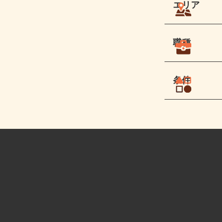
エリア
職種
条件