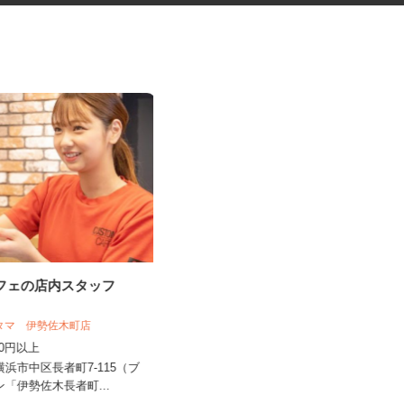
カフェの店内スタッフ
お部屋演出スタッフ（ホームス
テージャー）
スタマ 伊勢佐木町店
株式会社サマンサ・ホームステージング
,300円以上
時給1,400円～2,200円＋手当あり
県横浜市中区長者町7-115（ブ
神奈川県川崎市・横浜市及び近郊エ