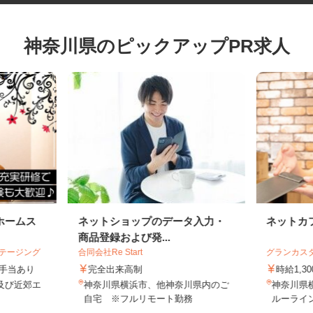
神奈川県のピックアップPR求人
ホームス
ネットショップのデータ入力・
ネット
商品登録および発...
ステージング
合同会社Re Start
グランカ
円＋手当あり
完全出来高制
時給1
市及び近郊エ
神奈川県横浜市、他神奈川県内のご
神奈川