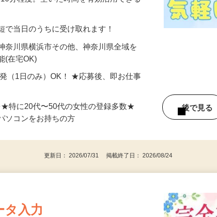
美容系モニター』として活躍してくださ
分〜10分程度。空いた時間を有効活用できる
最短で当日のうちに受け取れます！
 神奈川県横浜市その他、神奈川県全域を
(在宅OK)
単発（1日のみ）OK！ ★応募後、即お仕事
⇒★特に20代〜50代の女性の登録多数★
後で見
パソコンをお持ちの方
更新日： 2026/07/31 掲載終了日： 2026/08/24