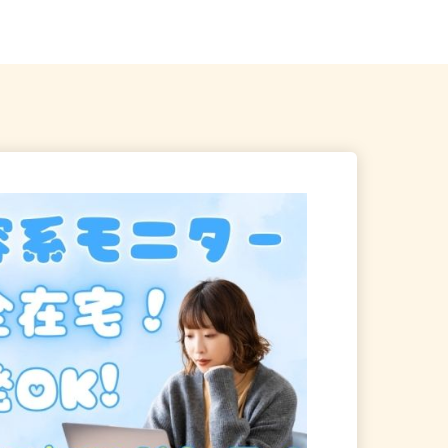
イン「伊勢佐木長者町...
リア ※直行直帰OK