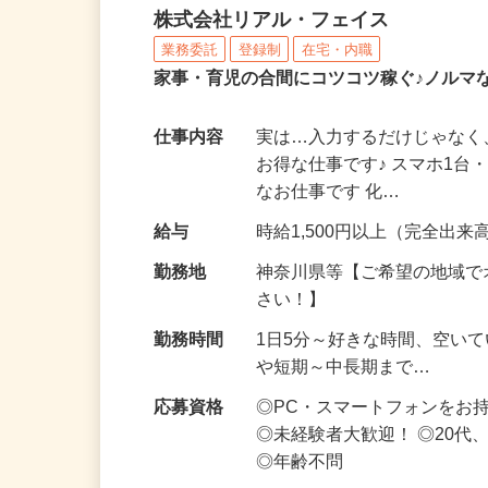
化粧品・サプリの在宅デ
株式会社リアル・フェイス
業務委託
登録制
在宅・内職
家事・育児の合間にコツコツ稼ぐ♪ノルマ
仕事内容
実は…入力するだけじゃなく
お得な仕事です♪ スマホ1台
なお仕事です 化…
給与
時給1,500円以上（完全出来高
勤務地
神奈川県等【ご希望の地域で
さい！】
勤務時間
1日5分～好きな時間、空い
や短期～中長期まで…
応募資格
◎PC・スマートフォンをお
◎未経験者大歓迎！ ◎20代