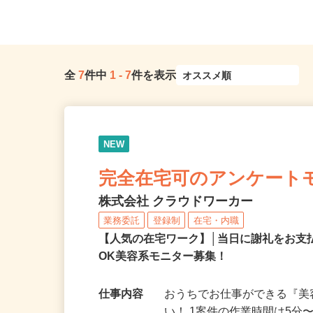
ルーライン「伊勢佐木長者町...
リア ※直行直帰OK
全
7
件中
1
-
7
件を表示
NEW
完全在宅可のアンケート
株式会社 クラウドワーカー
業務委託
登録制
在宅・内職
【人気の在宅ワーク】│当日に謝礼をお支
OK美容系モニター募集！