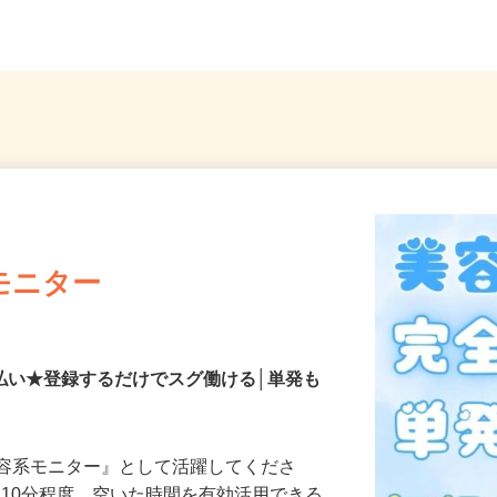
自宅 ※フルリモート勤務
ルーラ
モニター
払い★登録するだけでスグ働ける│単発も