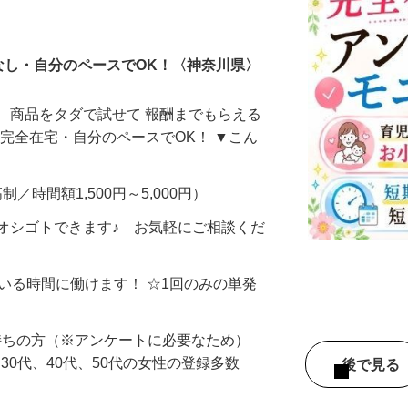
ータ入力
なし・自分のペースでOK！〈神奈川県〉
、商品をタダで試せて 報酬までもらえる
・完全在宅・自分のペースでOK！ ▼こん
制／時間額1,500円～5,000円）
オシゴトできます♪ お気軽にご相談くだ
ている時間に働けます！ ☆1回のみの単発
持ちの方（※アンケートに必要なため）
、30代、40代、50代の女性の登録多数
後で見