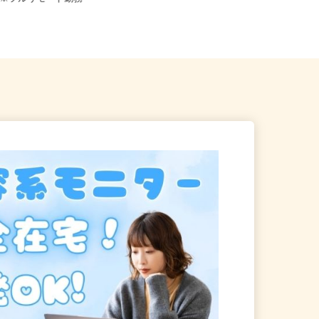
宅 ※フルリモート勤務
相鉄岩崎学園ビル2階（JR...