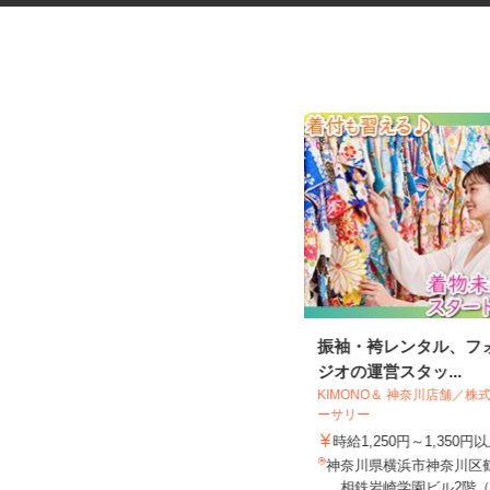
ネットショップのデータ入力・
振袖・袴レンタル、フ
商品登録および発...
ジオの運営スタッ...
KIMONO＆ 神奈川店舗／
ーサリー
合同会社Re Start
時給1,250円～1,350
完全出来高制
神奈川県横浜市神奈川区鶴