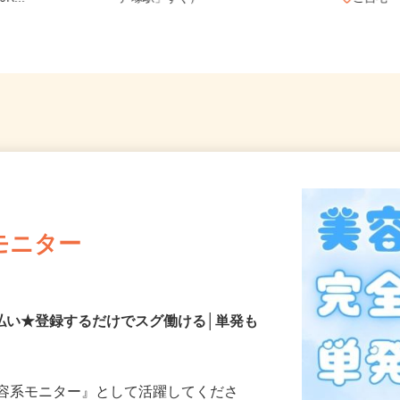
R...
「戸塚駅」すぐ）
ご自
モニター
払い★登録するだけでスグ働ける│単発も