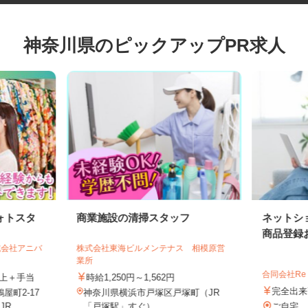
神奈川県のピックアップPR求人
ォトスタ
商業施設の清掃スタッフ
ネット
商品登録
株式会社アニバ
株式会社東海ビルメンテナス 相模原営
業所
合同会社Re
円以上＋手当
時給1,250円～1,562円
完全
屋町2-17
神奈川県横浜市戸塚区戸塚町（JR