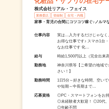
化粧品・サプリの在宅デ
株式会社リアル・フェイス
業務委託
登録制
在宅・内職
家事・育児の合間にコツコツ稼ぐ♪ノルマ
仕事内容
実は…入力するだけじゃなく
お得な仕事です♪ スマホ1台
なお仕事です 化…
給与
時給1,500円以上（完全出来高
勤務地
神奈川県等【ご希望の地域で
さい！】
勤務時間
1日5分～好きな時間、空い
や短期～中長期まで…
応募資格
◎PC・スマートフォンをお