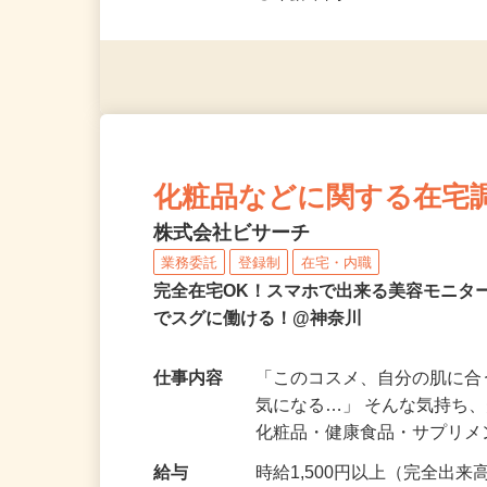
◎未経験者大歓迎！ ◎20代
◎年齢不問
化粧品などに関する在宅
株式会社ビサーチ
業務委託
登録制
在宅・内職
完全在宅OK！スマホで出来る美容モニタ
でスグに働ける！@神奈川
仕事内容
「このコスメ、自分の肌に
気になる…」 そんな気持ち
化粧品・健康食品・サプリ