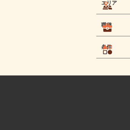
エリア
職種
条件