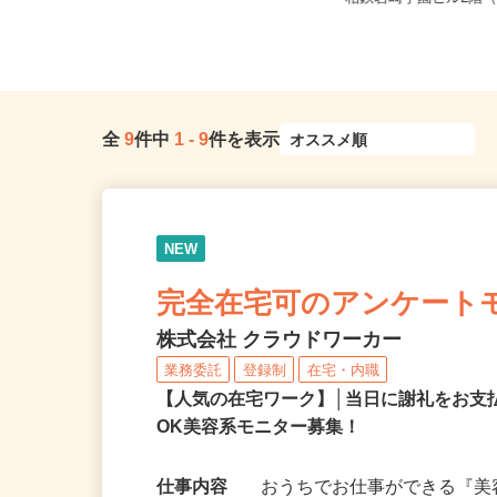
ご自宅 ※フルリモート勤務
相鉄岩崎学園ビル2階（J
全
9
件中
1
-
9
件を表示
NEW
完全在宅可のアンケート
株式会社 クラウドワーカー
業務委託
登録制
在宅・内職
【人気の在宅ワーク】│当日に謝礼をお支
OK美容系モニター募集！