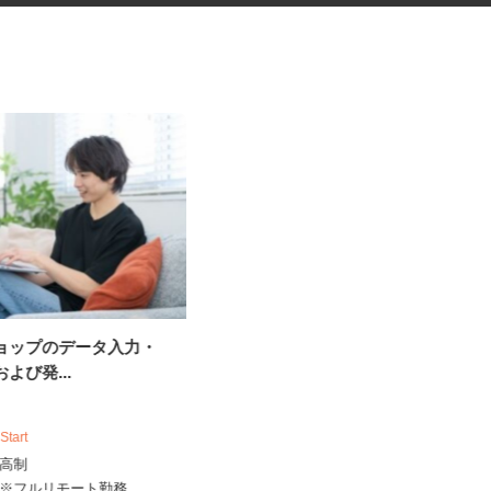
ショップのデータ入力・
振袖・袴レンタル、フォトスタ
および発...
ジオの運営スタッ...
KIMONO＆ 神奈川店舗／株式会社アニバ
ーサリー
 Start
時給1,250円～1,350円以上＋手当
出来高制
神奈川県横浜市神奈川区鶴屋町2-17