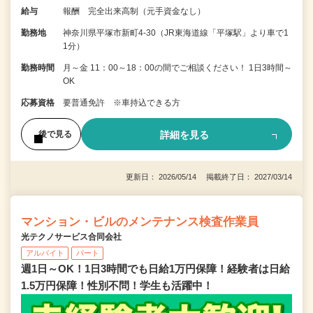
給与
報酬 完全出来高制（元手資金なし）
勤務地
神奈川県平塚市新町4-30（JR東海道線「平塚駅」より車で1
1分）
勤務時間
月～金 11：00～18：00の間でご相談ください！ 1日3時間～
OK
応募資格
要普通免許 ※車持込できる方
詳細を見る
後で見る
更新日： 2026/05/14 掲載終了日： 2027/03/14
マンション・ビルのメンテナンス検査作業員
光テクノサービス合同会社
アルバイト
パート
週1日～OK！1日3時間でも日給1万円保障！経験者は日給
1.5万円保障！性別不問！学生も活躍中！