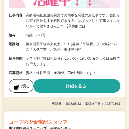
仕事内容
高齢者福祉施設の厨房での簡単な調理のお仕事です。 普段か
ら家で料理をする料理好きな方にはぴったり！ 家事スキルを
いかして働きませんか？ 【具体的には.…
給与
時給1,300円
勤務地
神奈川県平塚市東真土2-5-9（各線「平塚駅」より神奈中バ
ス「大念寺前」バス停下車徒歩7分）
勤務時間
シフト制（曜日相談可） 15：00～19：00 ★詳しくは面接で
お伝えします。
応募資格
資格・経験不問 ★20代～70代活躍中です！
詳細を見る
後で見る
更新日： 2026/05/13 掲載終了日： 2027/03/31
コープの夕食宅配スタッフ
生活協同組合ユーコープ 平塚センター