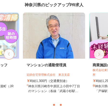
神奈川県のピックアップPR求人
タッフ
マンションの通勤管理員
商業施設
株式会社東
近鉄住宅管理株式会社 東京支店
所
時給1,300円（交通費別途）
時給1,2
屋町（JR
神奈川県川崎市中原区上小田中7丁目
神奈川県
のマンション（各線「武蔵小杉駅...
「戸塚駅