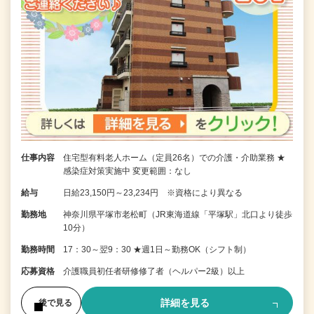
仕事内容
住宅型有料老人ホーム（定員26名）での介護・介助業務 ★
感染症対策実施中 変更範囲：なし
給与
日給23,150円～23,234円 ※資格により異なる
勤務地
神奈川県平塚市老松町（JR東海道線「平塚駅」北口より徒歩
10分）
勤務時間
17：30～翌9：30 ★週1日～勤務OK（シフト制）
応募資格
介護職員初任者研修修了者（ヘルパー2級）以上
詳細を見る
後で見る