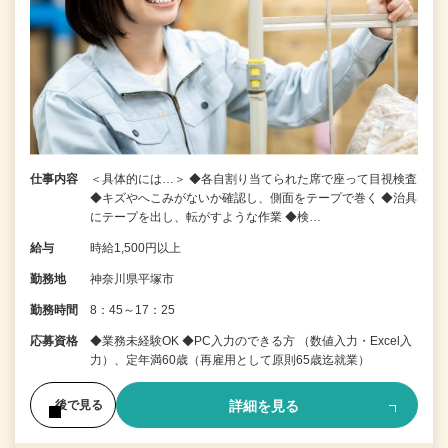
仕事内容
＜具体的には…＞ ◆各自割り当てられた席で座って目視検査
◆キズやへこみがないか確認し、側面をテープで巻く ◆治具
にテープを出し、転がすような作業 ◆検…
給与
時給1,500円以上
勤務地
神奈川県平塚市
勤務時間
8：45～17：25
応募資格
◆業務未経験OK ◆PC入力のできる方 （数値入力・Excel入
力）、定年満60歳（再雇用として原則65歳迄就業）
詳細を見る
後で見る