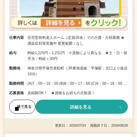
仕事内容
住宅型有料老人ホーム（定員26名）での介護・介助業務 ★
感染症対策実施中 変更範囲：なし
給与
時給1,225円～1,231円 ※資格により異なる ★土・日・祝
手当：時給＋30円
勤務地
神奈川県平塚市老松町（JR東海道線「平塚駅」北口より徒歩
10分）
勤務時間
(A)7：00～16：00 (B)8：00～17：00 (C)9：00～18：00 …
応募資格
未経験OK！ ★資格をお持ちの方歓迎！
詳細を見る
後で見る
更新日： 2026/07/24 掲載終了日： 2026/08/28