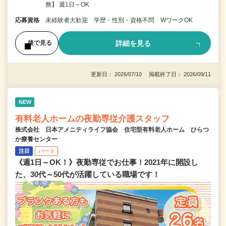
務】 週1日～OK
応募資格
未経験者大歓迎 学歴・性別・資格不問 WワークOK
詳細を見る
後で見る
更新日： 2026/07/10 掲載終了日： 2026/09/11
NEW
有料老人ホームの夜勤専従介護スタッフ
株式会社 日本アメニティライフ協会 住宅型有料老人ホーム ひらつ
か療養センター
注目
パート
《週1日～OK！》夜勤専従でお仕事！2021年に開設し
た、30代～50代が活躍している職場です！