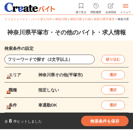
後で見る
閲覧履歴
会員登録
メニュー
クリエイトバイト・パート求人TOP
＞
神奈川県
＞
神奈川県その他
＞
神奈川県平塚市
＞
神奈川県平
神奈川県平塚市・その他のバイト・求人情報
検索条件の設定
絞り込む
エリア
神奈川県その他(平塚市)
選択
職種
指定しない
選択
条件
車通勤OK
選択
8
検索条件を保存
全
件ヒットしました