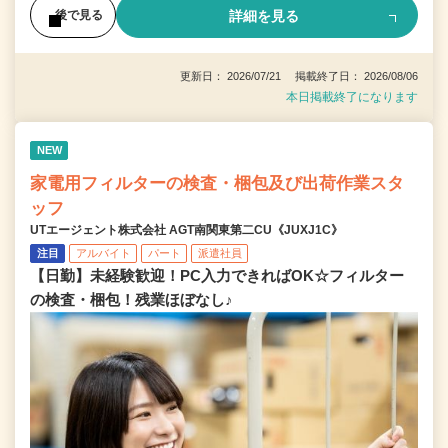
詳細を見る
後で見る
更新日： 2026/07/21 掲載終了日： 2026/08/06
本日掲載終了になります
NEW
家電用フィルターの検査・梱包及び出荷作業スタ
ッフ
UTエージェント株式会社 AGT南関東第二CU《JUXJ1C》
注目
アルバイト
パート
派遣社員
【日勤】未経験歓迎！PC入力できればOK☆フィルター
の検査・梱包！残業ほぼなし♪