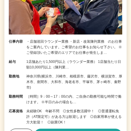
仕事内容
・店舗巡回ラウンダー業務 ・新店・改装陳列業務 のお仕事
をご案内しています。ご希望のお仕事をお知らせ下さい。 ※
ご登録頂いたご希望のエリアでお仕事が発生しま…
給与
1店舗あたり1,500円以上（ラウンダー業務） 1店舗当たり日
額10,000円以上（陳列業…
勤務地
神奈川県(横浜市、川崎市、相模原市、藤沢市、横須賀市、厚
木市、座間市、大和市、海老名市、平塚市、茅ヶ崎市、秦野
市)
勤務時間
［時間］9：00～17：00の内、ご自身の勤務可能な時間で働
けます。 ※半日のみの場合も…
応募資格
未経験OK 年齢不問 ◎女性多数活躍中！ ◎普通運転免
許（AT限定可）がある方は歓迎します ◎自家用車が使える
方大歓迎！ ◎副業OK！