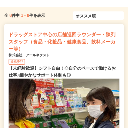
8
1
-
8
全
件中
件を表示
ドラッグストア中心の店舗巡回ラウンダー・陳列
スタッフ（食品・化粧品・健康食品、飲料メーカ
ー等）
株式会社 アールネクスト
業務委託
【未経験歓迎】シフト自由！◇自分のペースで働けるお
仕事♪細やかなサポート体制も◎