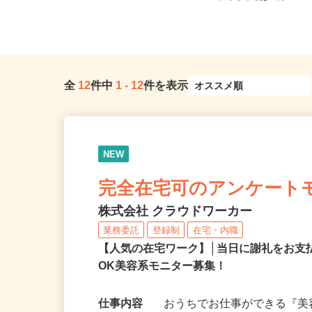
5（ブルーライン「踊場駅」...
「尻手駅」徒歩7分
全
12
件中
1
-
12
件を表示
NEW
完全在宅可のアンケート
株式会社 クラウドワーカー
業務委託
登録制
在宅・内職
【人気の在宅ワーク】│当日に謝礼をお支
OK美容系モニター募集！