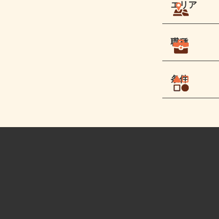
エリア
職種
条件