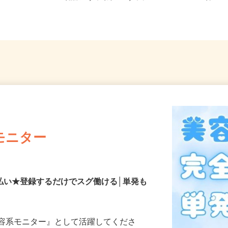
（相鉄いずみ野線「いずみ中...
5（ブル
モニター
払い★登録するだけでスグ働ける│単発も