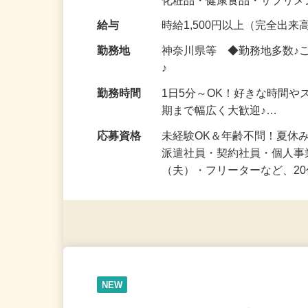
仕事内容
「このコスメ、自分の肌に
気になる…」 そんな気持ち
化粧品・健康食品・サプリ
給与
時給1,500円以上（完全出来高
勤務地
神奈川県等 ◆勤務地多数♪
♪
勤務時間
1日5分～OK！好きな時間や
期まで幅広く大歓迎♪…
応募資格
未経験OK＆年齢不問！夏休
派遣社員・契約社員・個人
（夫）・フリーターなど、20