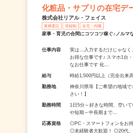
NEW
化粧品・サプリの在宅デ
株式会社リアル・フェイス
業務委託
登録制
在宅・内職
家事・育児の合間にコツコツ稼ぐ♪ノルマ
仕事内容
実は…入力するだけじゃなく
お得な仕事です♪ スマホ1台
なお仕事です 化…
給与
時給1,500円以上（完全出来高
勤務地
神奈川県等【ご希望の地域で
さい！】
勤務時間
1日5分～好きな時間、空い
や短期～中長期まで…