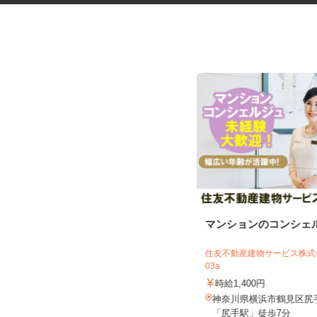
コープの夕食宅配スタッフ
マンションのコンシェ
生活協同組合ユーコープ 横浜西部セン
ター
住友不動産建物サービス株式会
03a
報酬 完全出来高制（元手資金な
し）
時給1,400円
神奈川県横浜市戸塚区上矢部町2083-
神奈川県横浜市鶴見区尻