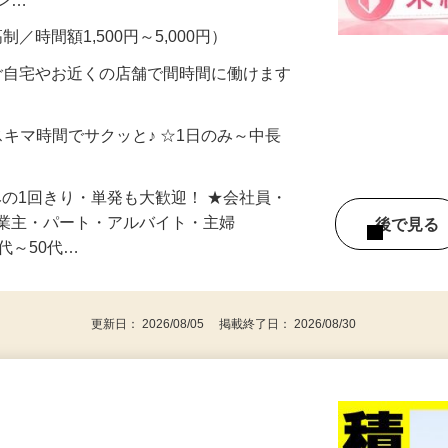
合うかな？」「試してみたいけど、費用が
、美容モニターで解決できます♪ 気になる
メン…
制／時間額1,500円～5,000円）
ご自宅やお近くの店舗で間時間に働けます
スキマ時間でサクッと♪ ☆1日のみ～中長
みの1回きり・単発も大歓迎！ ★会社員・
事業主・パート・アルバイト・主婦
後で見
代～50代…
更新日： 2026/08/05 掲載終了日： 2026/08/30