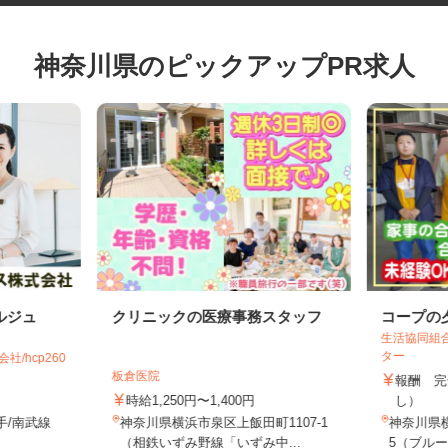
神奈川県のピックアップPR求人
ルジュ
クリニックの医療事務スタッフ
コープ
生活協同
ター
社/hcp260
板倉医院
報酬 
時給1,250円〜1,400円
し）
手/南武線
神奈川県横浜市泉区上飯田町1107‐1
神奈川