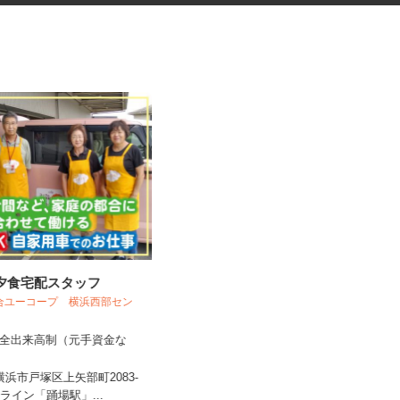
の夕食宅配スタッフ
マンションのコンシェルジュ
組合ユーコープ 横浜西部セン
住友不動産建物サービス株式会社/hcp26
03a
完全出来高制（元手資金な
時給1,400円
県横浜市戸塚区上矢部町2083-
神奈川県横浜市鶴見区尻手/南武線