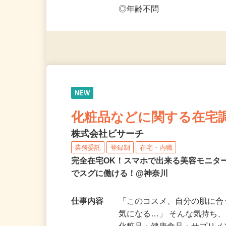
応募資格
◎PC・スマートフォンをお
◎未経験者大歓迎！ ◎20代
◎年齢不問
NEW
化粧品などに関する在宅
株式会社ビサーチ
業務委託
登録制
在宅・内職
完全在宅OK！スマホで出来る美容モニタ
でスグに働ける！@神奈川