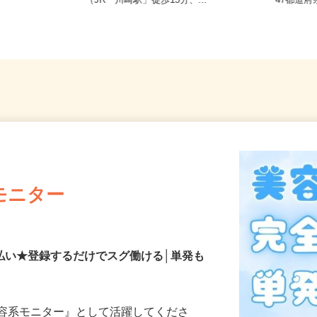
1-2-1 グ
神奈川県川崎市川崎区富士見1-1-6
全国ど
F
（JR「川崎駅」徒歩15分、...
47都
モニター
払い★登録するだけでスグ働ける│単発も