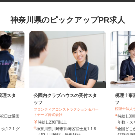
神奈川県のピックアップPR求人
管理スタ
公園内クラブハウスの受付スタ
税理士
ッフ
フ
税理士法
フロンティアコンストラクション＆パー
トナーズ株式会社
土日祝日は通常
時給1,
時給1,230円以上
年数・