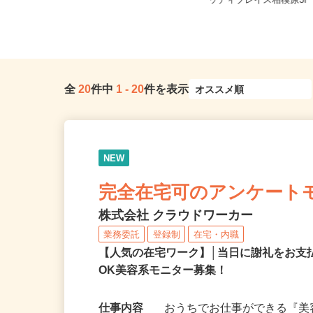
全国どこからでも在宅勤務OK（全国
神奈川県相模原市中央区中央
47都道府県対応、転勤なし）
ッディプレイス相模原3
全
20
件中
1
-
20
件を表示
NEW
完全在宅可のアンケート
株式会社 クラウドワーカー
業務委託
登録制
在宅・内職
【人気の在宅ワーク】│当日に謝礼をお支
OK美容系モニター募集！