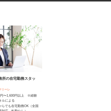
事務所の在宅勤務スタッ
ゲームセンターの商品管理スタ
ッフ
人サリーレ
おたちゅう 相模原店
300円〜1,600円以上 ※経験
時給1,225円以上 ※土日祝日は通常
スキルによる
時給＋30円～UP