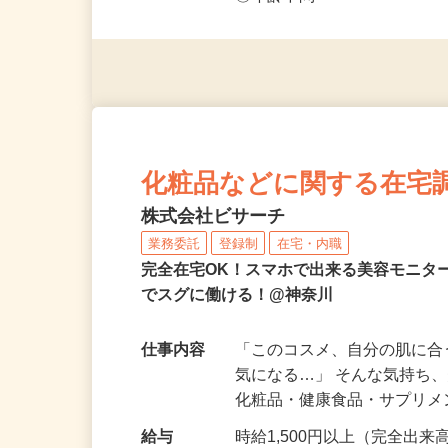
◎未経験者大歓迎！ ◎20代
◎年齢不問
化粧品などに関する在宅
株式会社ビサーチ
業務委託
登録制
在宅・内職
完全在宅OK！スマホで出来る美容モニタ
でスグに働ける！@神奈川
仕事内容
「このコスメ、自分の肌に
気になる…」 そんな気持ち