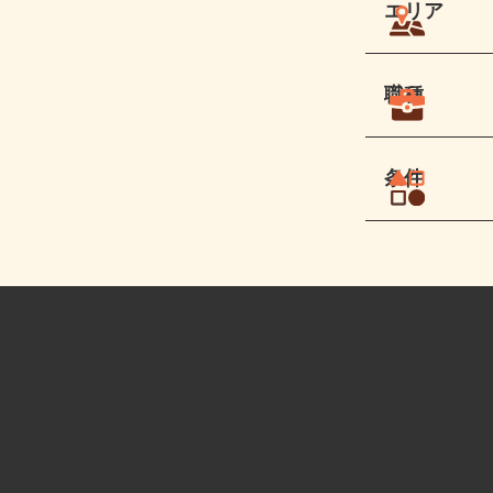
エリア
職種
条件