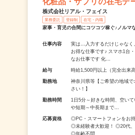
化粧品・サプリの在宅デ
株式会社リアル・フェイス
業務委託
登録制
在宅・内職
家事・育児の合間にコツコツ稼ぐ♪ノルマ
仕事内容
実は…入力するだけじゃなく
お得な仕事です♪ スマホ1台
なお仕事です 化…
給与
時給1,500円以上（完全出来高
勤務地
神奈川県等【ご希望の地域で
さい！】
勤務時間
1日5分～好きな時間、空い
や短期～中長期まで…
応募資格
◎PC・スマートフォンをお