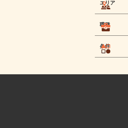
エリア
職種
条件