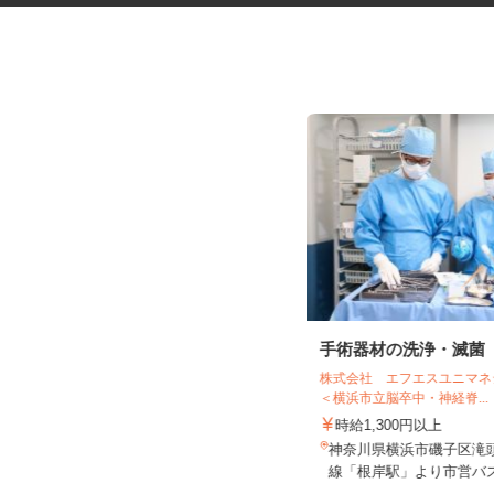
マンションのコンシェルジュ
手術器材の洗浄・滅菌
住友不動産建物サービス株式会社/hcp260
株式会社 エフエスユニ
03a
＜横浜市立脳卒中・神経脊..
時給1,400円
時給1,300円以上
神奈川県横浜市鶴見区尻手/南武線
神奈川県横浜市磯子区滝