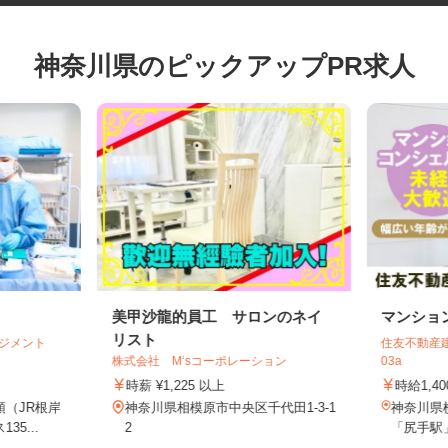
神奈川県のピックアップPR求人
美甲沙龍的員工 サロンのネイ
マンシ
リスト
マネジメント
住友不動産
.
株式会社 M‘sコーポレーション
03a
時薪 ¥1,225 以上
時給1,
頭（JR根岸
神奈川県相模原市中央区千代田1-3-1
神奈川