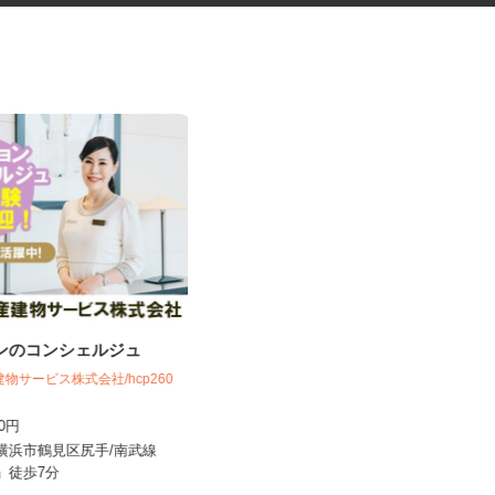
ョンのコンシェルジュ
手術器材の洗浄・滅菌
建物サービス株式会社/hcp260
株式会社 エフエスユニマネジメント
＜横浜市立脳卒中・神経脊...
400円
時給1,300円以上
県横浜市鶴見区尻手/南武線
神奈川県横浜市磯子区滝頭（JR根岸