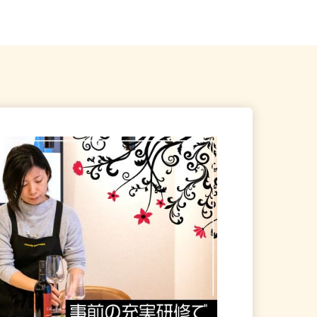
駅」徒歩7分
線「根岸駅」より市営バス135...