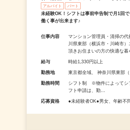
株式会社 センシアリンク 【毎日
アルバイト
パート
未経験OK！シフトは事前申告制で月1回
働く事が出来ます♪
仕事内容
マンション管理員・清掃の代
川県東部（横浜市・川崎市
頂きお住まいの方の快適な
給与
時給1,330円以上
勤務地
東京都全域、 神奈川県東部
勤務時間
シフト制 ※物件によってシフ
フト申請は、勤…
応募資格
●未経験者OK●男女、年齢不