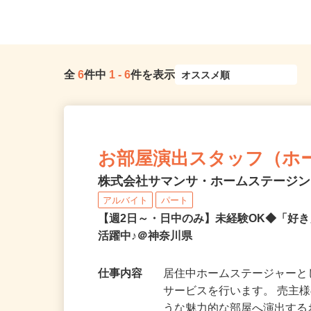
「尻手駅」徒歩7分
線「根岸駅」より市営バス1
全
6
件中
1
-
6
件を表示
お部屋演出スタッフ（ホ
株式会社サマンサ・ホームステージ
アルバイト
パート
【週2日～・日中のみ】未経験OK◆「好
活躍中♪＠神奈川県
仕事内容
居住中ホームステージャー
サービスを行います。 売主