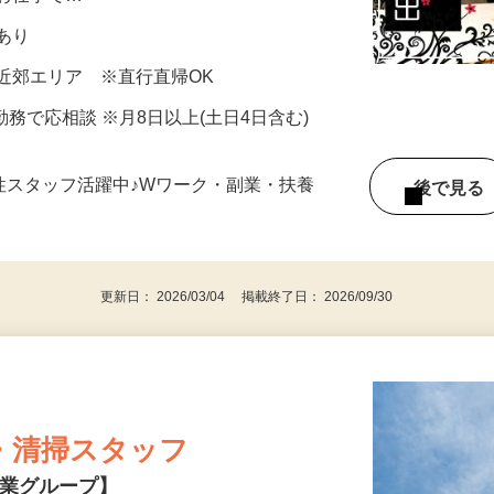
るお仕事で…
当あり
近郊エリア ※直行直帰OK
6H勤務で応相談 ※月8日以上(土日4日含む)
女性スタッフ活躍中♪Wワーク・副業・扶養
後で見
更新日： 2026/03/04 掲載終了日： 2026/09/30
・清掃スタッフ