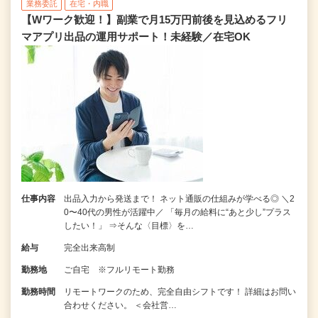
業務委託
在宅・内職
【Wワーク歓迎！】副業で月15万円前後を見込めるフリ
マアプリ出品の運用サポート！未経験／在宅OK
仕事内容
出品入力から発送まで！ ネット通販の仕組みが学べる◎ ＼2
0〜40代の男性が活躍中／ 「毎月の給料に“あと少し”プラス
したい！」 ⇒そんな〈目標〉を…
給与
完全出来高制
勤務地
ご自宅 ※フルリモート勤務
勤務時間
リモートワークのため、完全自由シフトです！ 詳細はお問い
合わせください。 ＜会社営…