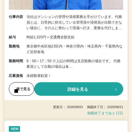
仕事内容
当社はマンションの管理や清掃業務を手がけています。代務
員とは、日常的に担当している管理員や清掃員が出勤できな
い場合に、その人に替わって現場へ行き、業務を代行しま…
給与
時給1,320円＋交通費全額支給
勤務地
東京都中央区他23区内・神奈川県内・埼玉県内・千葉県内な
ど近郊各地
勤務時間
9：00～17：50 ※上記の時間は支店勤務の場合です。 代務
要員として出勤の場合は各…
応募資格
未経験者歓迎！
詳細を見る
後で見る
更新日： 2026/08/03 掲載終了日： 2026/08/21
掲載終了まであと12日
NEW