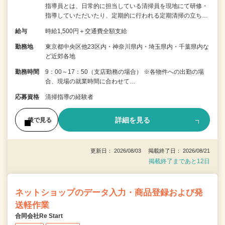
指導員とは、日常的に担当している清掃員を現地にて研修・
指導していただいたり、定期的に行われる定期清掃の立ち…
給与
時給1,500円＋交通費全額支給
勤務地
東京都中央区他23区内・神奈川県内・埼玉県内・千葉県内な
ど近郊各地
勤務時間
9：00～17：50（支店勤務の場合） ※各物件への出勤の場
合、現場の就業時間に合わせて…
応募資格
清掃指導の経験者
詳細を見る
後で見る
更新日： 2026/08/03 掲載終了日： 2026/08/21
掲載終了まであと12日
ネットショップのデータ入力・商品登録および発
送軽作業
合同会社Re Start