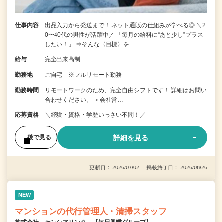
仕事内容
出品入力から発送まで！ ネット通販の仕組みが学べる◎ ＼2
0〜40代の男性が活躍中／ 「毎月の給料に“あと少し”プラス
したい！」 ⇒そんな〈目標〉を…
給与
完全出来高制
勤務地
ご自宅 ※フルリモート勤務
勤務時間
リモートワークのため、完全自由シフトです！ 詳細はお問い
合わせください。 ＜会社営…
応募資格
＼経験・資格・学歴いっさい不問！／
詳細を見る
後で見る
更新日： 2026/07/02 掲載終了日： 2026/08/26
NEW
マンションの代行管理人・清掃スタッフ