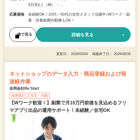
4日含む) （例） ・…
応募資格
未経験OK！20代～40代の女性スタッフ活躍中♪Wワーク・副
業・扶養範囲内勤務もOK！
詳細を見る
後で見る
更新日： 2026/03/04 掲載終了日： 2026/09/30
ネットショップのデータ入力・商品登録および発
送軽作業
合同会社Re Start
業務委託
在宅・内職
【Wワーク歓迎！】副業で月15万円前後を見込めるフリ
マアプリ出品の運用サポート！未経験／在宅OK