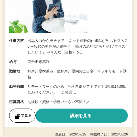
仕事内容
出品入力から発送まで！ ネット通販の仕組みが学べる◎ ＼2
0〜40代の男性が活躍中／ 「毎月の給料に“あと少し”プラス
したい！」 ⇒そんな〈目標〉を…
給与
完全出来高制
勤務地
神奈川県横浜市、他神奈川県内のご自宅 ※フルリモート勤
務
勤務時間
リモートワークのため、完全自由シフトです！ 詳細はお問い
合わせください。 ＜会社営…
応募資格
＼経験・資格・学歴いっさい不問！／
詳細を見る
後で見る
更新日： 2026/07/15 掲載終了日： 2026/08/26