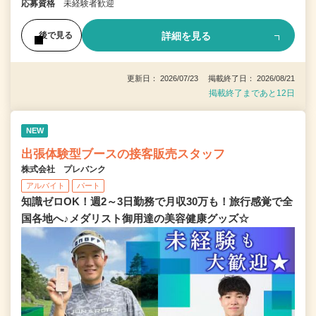
応募資格
未経験者歓迎
詳細を見る
後で見る
更新日： 2026/07/23 掲載終了日： 2026/08/21
掲載終了まであと12日
NEW
出張体験型ブースの接客販売スタッフ
株式会社 プレバンク
アルバイト
パート
知識ゼロOK！週2～3日勤務で月収30万も！旅行感覚で全
国各地へ♪メダリスト御用達の美容健康グッズ☆