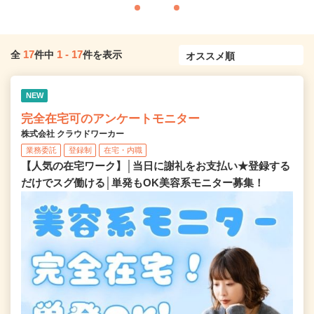
17
1
-
17
全
件中
件を表示
NEW
完全在宅可のアンケートモニター
株式会社 クラウドワーカー
業務委託
登録制
在宅・内職
【人気の在宅ワーク】│当日に謝礼をお支払い★登録する
だけでスグ働ける│単発もOK美容系モニター募集！