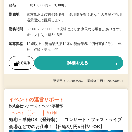
給与
日給10,000円～13,000円
勤務地
東京都および首都圏各地 ※現場多数！あなたの希望する現
場最優先で配属します。
勤務時間
8：00～17：00 ※現場により多少異なる場合があります。
※シフト制・週2～3日…
応募資格
18歳以上（警備業法第14条の警備業務／例外事由2号） 年
齢・経験・男女不問
詳細を見る
後で見る
更新日： 2026/08/03 掲載終了日： 2026/09/04
イベントの運営サポート
株式会社シアーズ イベント事業部
アルバイト
パート
登録制
短期・単発OK（登録制）！コンサート・フェス・ライブ
会場などでのお仕事！【日給3万円×日払いOK】