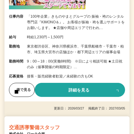
仕事内容
「100年企業」きものやまとグループの 振袖・袴のレンタル
専門店『KIMONO＆』。 お客様が振袖・袴を選ぶサポートを
お願いします。 ★店舗や周辺エリアで行われ…
給与
時給1,230円～1,500円
勤務地
東京都渋谷区、神奈川県横浜市、千葉県船橋市・千葉市・柏
市、埼玉県大宮市の店舗ほか・都下周辺エリアの催事会場
勤務時間
9：00～18：00(実働8時間) ※日により相談可能 ★土日祝
のみ（催事開催の時期限定）…
応募資格
接客・販売経験者歓迎／未経験の方もOK
詳細を見る
後で見る
更新日： 2026/03/27 掲載終了日： 2027/03/05
交通誘導警備スタッフ
株式会社 ワーク企画