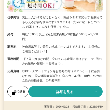
仕事内容
実は…入力するだけじゃなく、商品をタダで試せて 報酬まで
もらえるお得な仕事です♪ スマホ1台・完全在宅・自分のペー
スでOK！ ▼こんなお仕事です 化…
給与
時給1,500円以上（完全出来高制／時間額1,500円～5,000
円）
勤務地
神奈川県等【ご希望の地域でオシゴトできます♪ お気軽に
ご相談ください！】
勤務時間
1日5分～好きな時間、空いている時間に働けます！ ☆1回の
みの単発や短期～中長期まで…
応募資格
◎PC・スマートフォンをお持ちの方（※アンケートに必要
なため） ◎未経験者大歓迎！ ◎20代、30代、40代、50代の
女性の登録多数 ◎年齢不問
詳細を見る
後で見る
更新日： 2026/07/23 掲載終了日： 2026/08/30