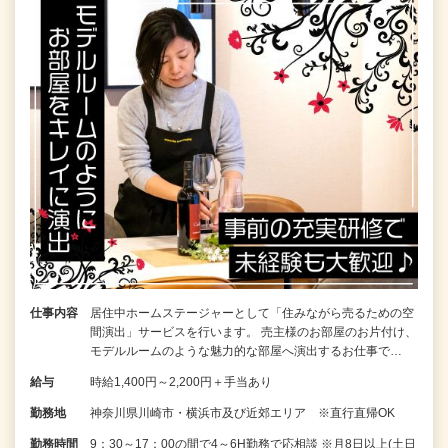
仕事内容
居住中ホームステージャーとして「住みながら売るための空
間演出」サービスを行います。 売主様のお部屋のお片付け、
モデルルームのような魅力的な部屋へ演出するお仕事で…
給与
時給1,400円～2,200円＋手当あり
勤務地
神奈川県川崎市・横浜市及び近郊エリア ※直行直帰OK
勤務時間
9：30～17：00の間で4～6H勤務で応相談 ※月8日以上(土日