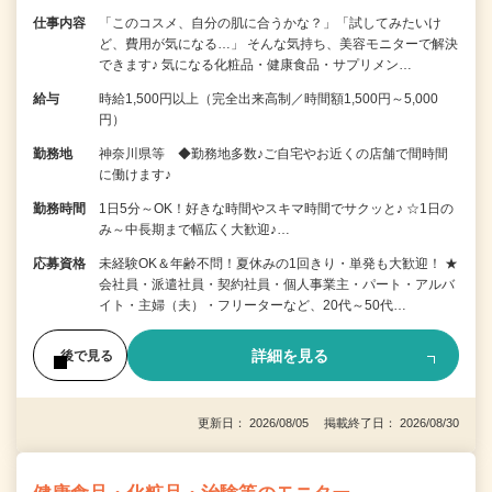
仕事内容
「このコスメ、自分の肌に合うかな？」「試してみたいけ
ど、費用が気になる…」 そんな気持ち、美容モニターで解決
できます♪ 気になる化粧品・健康食品・サプリメン…
給与
時給1,500円以上（完全出来高制／時間額1,500円～5,000
円）
勤務地
神奈川県等 ◆勤務地多数♪ご自宅やお近くの店舗で間時間
に働けます♪
勤務時間
1日5分～OK！好きな時間やスキマ時間でサクッと♪ ☆1日の
み～中長期まで幅広く大歓迎♪…
応募資格
未経験OK＆年齢不問！夏休みの1回きり・単発も大歓迎！ ★
会社員・派遣社員・契約社員・個人事業主・パート・アルバ
イト・主婦（夫）・フリーターなど、20代～50代…
詳細を見る
後で見る
更新日： 2026/08/05 掲載終了日： 2026/08/30