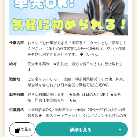
仕事内容
おうちでお仕事ができる『美容系モニター』として活躍して
ください！ 1案件の作業時間は5分〜10分程度。空いた時間
を有効活用できるお仕事です。 ◆【いろん…
給与
完全出来高制 ★謝礼は、最短で当日のうちに受け取れま
す！
勤務地
ご自宅※フルリモート勤務 神奈川県横浜市その他、神奈川
県全域を含むおよび日本全国で勤務可能(在宅OK)
勤務時間
好きな時間に働けます！ ★単発（1日のみ）OK！ ★応募
後、即お仕事開始も可！ ★在…
応募資格
＜未経験者OK／年齢不問＞⇒★特に20代〜50代の女性の登
録多数★ ※スマートフォンもしくはパソコンをお持ちの方
詳細を見る
後で見る