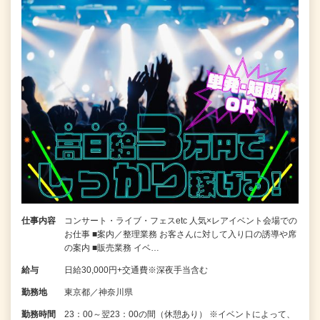
仕事内容
コンサート・ライブ・フェスetc 人気×レアイベント会場での
お仕事 ■案内／整理業務 お客さんに対して入り口の誘導や席
の案内 ■販売業務 イベ…
給与
日給30,000円+交通費※深夜手当含む
勤務地
東京都／神奈川県
勤務時間
23：00～翌23：00の間（休憩あり） ※イベントによって、