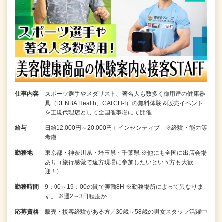
仕事内容
スポーツ選手やメダリスト、著名人も数多く御用達の健康器
具（DENBA Health、CATCH-I）の無料体験＆販売イベント
を正規代理店として全国催事場にて開催…
給与
日給12,000円～20,000円＋インセンティブ ※経験・能力等
考慮
勤務地
東京都・神奈川県・埼玉県・千葉県 ※他にも全国に出店会場
あり（旅行感覚で遠方現場に参加したいという方も大歓
迎！）
勤務時間
9：00～19：00の間で実働8H ※勤務場所によって異なりま
す。 ※週2～3日程度か…
応募資格
販売・接客経験がある方／30歳～58歳の男女スタッフ活躍中