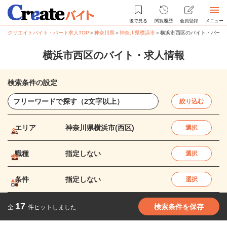
後で見る
閲覧履歴
会員登録
メニュー
クリエイトバイト・パート求人TOP
＞
神奈川県
＞
神奈川県横浜市
＞
横浜市西区のバイト・パート
横浜市西区のバイト・求人情報
検索条件の設定
絞り込む
エリア
神奈川県横浜市(西区)
選択
職種
指定しない
選択
条件
指定しない
選択
17
検索条件を保存
全
件ヒットしました