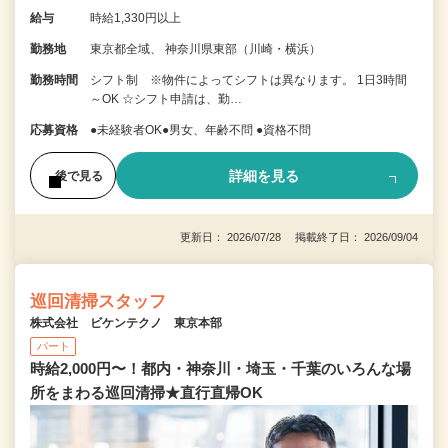
給与
時給1,330円以上
勤務地
東京都全域、 神奈川県東部（川崎・横浜）
勤務時間
シフト制 ※物件によってシフトは異なります。 1日3時間
～OK ☆シフト申請は、勤…
応募資格
●未経験者OK●男女、年齢不問 ●資格不問
詳細を見る
後で見る
更新日： 2026/07/28 掲載終了日： 2026/09/04
巡回清掃スタッフ
株式会社 ビケンテクノ 東京本部
パート
時給2,000円〜！都内・神奈川・埼玉・千葉のいろんな場
所をまわる巡回清掃★直行直帰OK