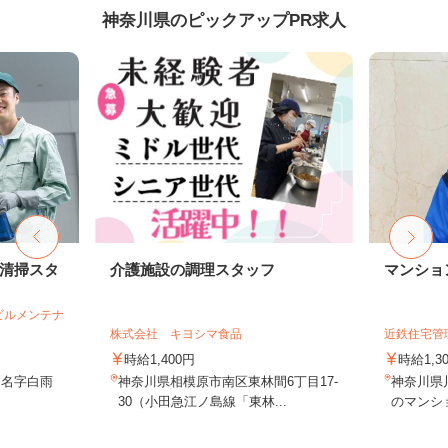
神奈川県のピックアップPR求人
部清掃スタ
介護施設の調理スタッフ
マンショ
ビルメンテナ
株式会社 キヨシマ食品
近鉄住宅管
時給1,400円
時給1,
田名字白雨
神奈川県相模原市南区東林間6丁目17-
神奈川県
30（小田急江ノ島線「東林...
のマンシ