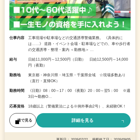
仕事内容
工事現場や駐車場などの交通誘導警備業務。 《具体的に
は……》 道路・イベント会場・駐車場などでの、車や歩行者
の交通誘導・整理・案内 ＜勤務地＞ …
給与
日給11,000円～12,500円（日勤） 日給12,500円～14,000
円（夜勤）
勤務地
東京都・神奈川県・埼玉県・千葉県全域 ☆現場多数あり
（直行・直帰OK）
勤務時間
《日勤》08：00～17：00 《夜勤》20：00～翌5：00 ※週
3日〜勤務O…
応募資格
18歳以上（警備業法による※例外事由2号）、未経験OK！
詳細を見る
後で見る
更新日： 2026/07/22 掲載終了日： 2026/09/05