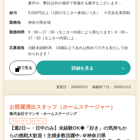
案件や、弊社以外の場所で実施する案件もございます…
給与
5,000円以上（1回のモニター参加につき） ※完全出来高制
勤務地
神奈川県全域
勤務時間
9：00～17：00（モニター内容により異なります）9：00～
17：00（モニター内容によ…
応募資格
治験未経験OK 18歳以上であれば初めての方も安心して始
められます！
詳細を見る
後で見る
更新日： 2026/07/21 掲載終了日： 2026/11/13
お部屋演出スタッフ（ホームステージャー）
株式会社サマンサ・ホームステージング
アルバイト
パート
【週2日～・日中のみ】未経験OK◆「好き」の気持ちか
らの挑戦大歓迎！主婦多数活躍中♪＠神奈川県