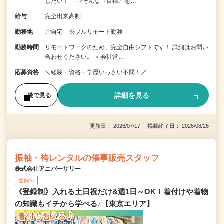
したい！」 ⇒そんな〈目標〉を…
給与
完全出来高制
勤務地
ご自宅 ※フルリモート勤務
勤務時間
リモートワークのため、完全自由シフトです！ 詳細はお問い
合わせください。 ＜会社営…
応募資格
＼経験・資格・学歴いっさい不問！／
詳細を見る
後で見る
更新日： 2026/07/17 掲載終了日： 2026/08/26
振袖・袴レンタルの催事販売スタッフ
株式会社アニバーサリー
登録制
《登録制》入れる土日祝だけ&週1日～OK！着付けや着物
の知識もイチから学べる♪【東京エリア】