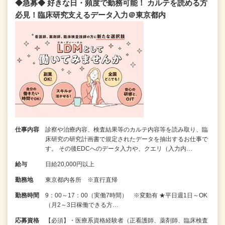
◆急募◆ 好きな日・頻度で勤務可能！ カルテを読める方
必見！臨床研究支えるデータ入力＠東京都内
仕事内容
診察や治療内容、検査結果等のカルテ内容等を読み取り、臨
床研究の研究計画書で規定されたデータを抽出するお仕事で
す。 その後EDCへのデータ入力や、クエリ（入力内…
給与
日給20,000円以上
勤務地
東京都内各所 ※直行直帰
勤務時間
9：00～17：00（実働7時間） ※変動有 ★平日週1日～OK
（月2～3日稼働できる方…
応募資格
【必須】・医療系資格経験者（正看護師、薬剤師、臨床検査