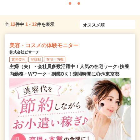
12
1
-
12
全
件中
件を表示
美容・コスメの体験モニター
株式会社ビサーチ
業務委託
登録制
在宅・内職
主婦（夫）・会社員多数活躍中！人気の在宅ワーク♪扶養
内勤務・Wワーク・副業OK！隙間時間に◎@東京都