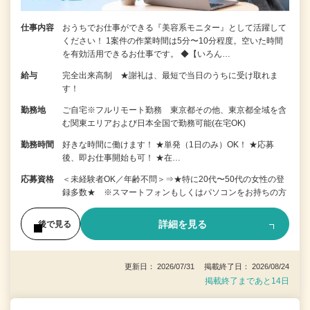
仕事内容
おうちでお仕事ができる『美容系モニター』として活躍して
ください！ 1案件の作業時間は5分〜10分程度。空いた時間
を有効活用できるお仕事です。 ◆【いろん…
給与
完全出来高制 ★謝礼は、最短で当日のうちに受け取れま
す！
勤務地
ご自宅※フルリモート勤務 東京都その他、東京都全域を含
む関東エリアおよび日本全国で勤務可能(在宅OK)
勤務時間
好きな時間に働けます！ ★単発（1日のみ）OK！ ★応募
後、即お仕事開始も可！ ★在…
応募資格
＜未経験者OK／年齢不問＞⇒★特に20代〜50代の女性の登
録多数★ ※スマートフォンもしくはパソコンをお持ちの方
詳細を見る
後で見る
更新日： 2026/07/31 掲載終了日： 2026/08/24
掲載終了まであと14日