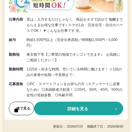
仕事内容
実は…入力するだけじゃなく、商品をタダで試せて 報酬まで
もらえるお得な仕事です♪ スマホ1台・完全在宅・自分のペー
スでOK！ ▼こんなお仕事です 化…
給与
時給1,500円以上（完全出来高制／時間額1,500円～5,000
円）
勤務地
東京都下等【ご希望の地域でオシゴトできます♪ お気軽に
ご相談ください！】
勤務時間
1日5分～好きな時間、空いている時間に働けます！ ☆1回の
みの単発や短期～中長期まで…
応募資格
◎PC・スマートフォンをお持ちの方（※アンケートに必要
なため） ◎未経験者大歓迎！ ◎20代、30代、40代、50代の
女性の登録多数 ◎年齢不問
詳細を見る
後で見る
更新日： 2026/07/23 掲載終了日： 2026/08/30