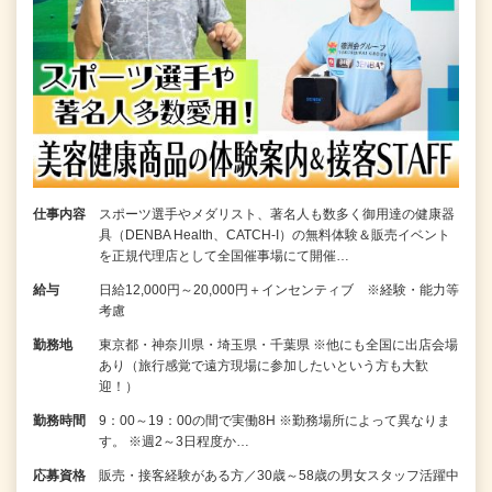
仕事内容
スポーツ選手やメダリスト、著名人も数多く御用達の健康器
具（DENBA Health、CATCH-I）の無料体験＆販売イベント
を正規代理店として全国催事場にて開催…
給与
日給12,000円～20,000円＋インセンティブ ※経験・能力等
考慮
勤務地
東京都・神奈川県・埼玉県・千葉県 ※他にも全国に出店会場
あり（旅行感覚で遠方現場に参加したいという方も大歓
迎！）
勤務時間
9：00～19：00の間で実働8H ※勤務場所によって異なりま
す。 ※週2～3日程度か…
応募資格
販売・接客経験がある方／30歳～58歳の男女スタッフ活躍中