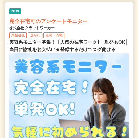
NEW
完全在宅可のアンケートモニター
株式会社 クラウドワーカー
業務委託
登録制
在宅・内職
美容系モニター募集！【人気の在宅ワーク】│単発もOK│
当日に謝礼をお支払い★登録するだけでスグ働ける