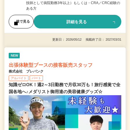
技師として病院勤務3年以上）もしくは・CRA／CRC経験の
ある方
詳細を見る
後で見る
更新日： 2026/05/12 掲載終了日： 2027/03/31
NEW
出張体験型ブースの接客販売スタッフ
株式会社 プレバンク
アルバイト
パート
知識ゼロOK！週2～3日勤務で月収30万も！旅行感覚で全
国各地へ♪メダリスト御用達の美容健康グッズ☆