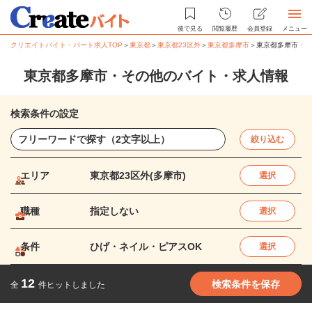
後で見る
閲覧履歴
会員登録
メニュー
クリエイトバイト・パート求人TOP
＞
東京都
＞
東京都23区外
＞
東京都多摩市
＞
東京都多摩市・そ
東京都多摩市・その他のバイト・求人情報
検索条件の設定
絞り込む
エリア
東京都23区外(多摩市)
選択
職種
指定しない
選択
条件
ひげ・ネイル・ピアスOK
選択
12
検索条件を保存
全
件ヒットしました