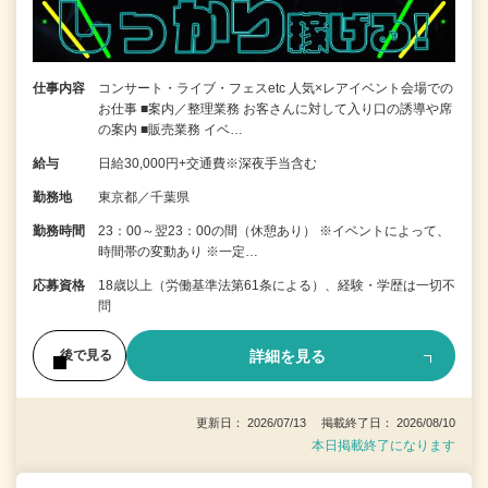
仕事内容
コンサート・ライブ・フェスetc 人気×レアイベント会場での
お仕事 ■案内／整理業務 お客さんに対して入り口の誘導や席
の案内 ■販売業務 イベ…
給与
日給30,000円+交通費※深夜手当含む
勤務地
東京都／千葉県
勤務時間
23：00～翌23：00の間（休憩あり） ※イベントによって、
時間帯の変動あり ※一定…
応募資格
18歳以上（労働基準法第61条による）、経験・学歴は一切不
問
詳細を見る
後で見る
更新日： 2026/07/13 掲載終了日： 2026/08/10
本日掲載終了になります