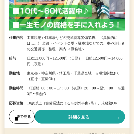
仕事内容
工事現場や駐車場などの交通誘導警備業務。 《具体的に
は……》 道路・イベント会場・駐車場などでの、車や歩行者
の交通誘導・整理・案内 ＜勤務地＞ …
給与
日給11,000円～12,500円（日勤） 日給12,500円～14,000
円（夜勤）
勤務地
東京都・神奈川県・埼玉県・千葉県全域 ☆現場多数あり
（直行・直帰OK）
勤務時間
《日勤》08：00～17：00 《夜勤》20：00～翌5：00 ※週
3日〜勤務O…
応募資格
18歳以上（警備業法による※例外事由2号）、未経験OK！
詳細を見る
後で見る