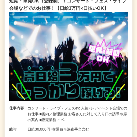
短期・単発OK（登録制）！コンサート・フェス・ライブ
会場などでのお仕事！【日給3万円×日払いOK】
仕事内容
コンサート・ライブ・フェスetc 人気×レアイベント会場での
お仕事 ■案内／整理業務 お客さんに対して入り口の誘導や席
の案内 ■販売業務 イベ…
給与
日給30,000円+交通費※深夜手当含む