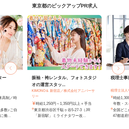
東京都のピックアップPR求人
ター
振袖・袴レンタル、フォトスタジ
税理士事
オの運営スタッ...
税理士法人
KIMONO＆ 新宿店／株式会社アニバーサ
リー
出来高制／時
時給1,3
時給1,250円～1,350円以上＋手当
年数・ス
多数♪ご自
東京都渋谷区千駄ヶ谷5-27-3（JR
全国どこ
働...
「新宿駅」ミライナタワー改...
47都道