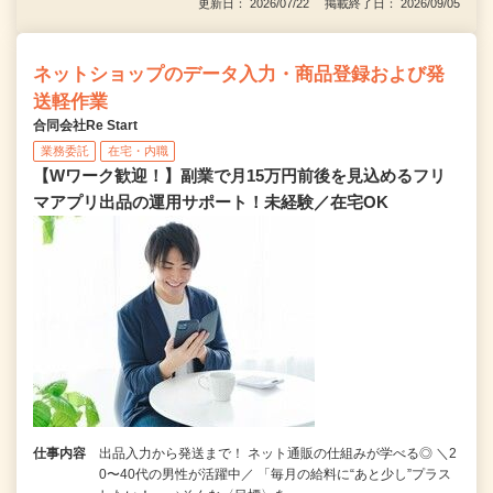
更新日： 2026/07/22 掲載終了日： 2026/09/05
ネットショップのデータ入力・商品登録および発
送軽作業
合同会社Re Start
業務委託
在宅・内職
【Wワーク歓迎！】副業で月15万円前後を見込めるフリ
マアプリ出品の運用サポート！未経験／在宅OK
仕事内容
出品入力から発送まで！ ネット通販の仕組みが学べる◎ ＼2
0〜40代の男性が活躍中／ 「毎月の給料に“あと少し”プラス