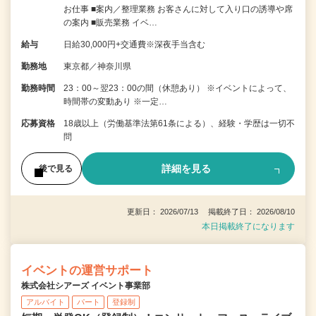
お仕事 ■案内／整理業務 お客さんに対して入り口の誘導や席
の案内 ■販売業務 イベ…
給与
日給30,000円+交通費※深夜手当含む
勤務地
東京都／神奈川県
勤務時間
23：00～翌23：00の間（休憩あり） ※イベントによって、
時間帯の変動あり ※一定…
応募資格
18歳以上（労働基準法第61条による）、経験・学歴は一切不
問
詳細を見る
後で見る
更新日： 2026/07/13 掲載終了日： 2026/08/10
本日掲載終了になります
イベントの運営サポート
株式会社シアーズ イベント事業部
アルバイト
パート
登録制