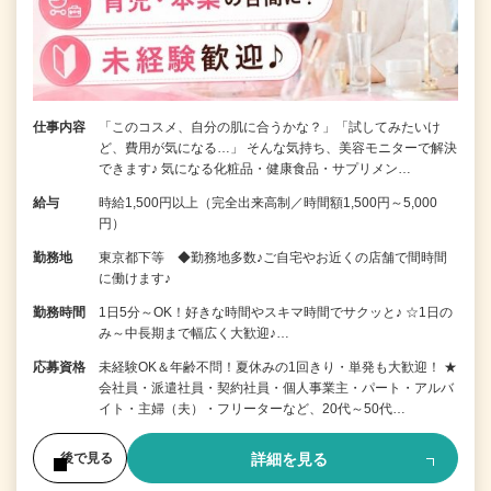
仕事内容
「このコスメ、自分の肌に合うかな？」「試してみたいけ
ど、費用が気になる…」 そんな気持ち、美容モニターで解決
できます♪ 気になる化粧品・健康食品・サプリメン…
給与
時給1,500円以上（完全出来高制／時間額1,500円～5,000
円）
勤務地
東京都下等 ◆勤務地多数♪ご自宅やお近くの店舗で間時間
に働けます♪
勤務時間
1日5分～OK！好きな時間やスキマ時間でサクッと♪ ☆1日の
み～中長期まで幅広く大歓迎♪…
応募資格
未経験OK＆年齢不問！夏休みの1回きり・単発も大歓迎！ ★
会社員・派遣社員・契約社員・個人事業主・パート・アルバ
イト・主婦（夫）・フリーターなど、20代～50代…
詳細を見る
後で見る