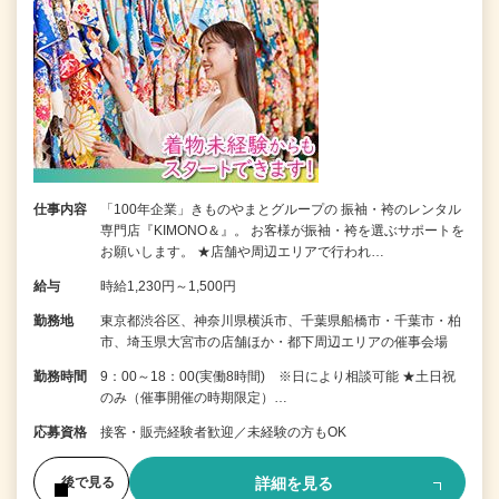
仕事内容
「100年企業」きものやまとグループの 振袖・袴のレンタル
専門店『KIMONO＆』。 お客様が振袖・袴を選ぶサポートを
お願いします。 ★店舗や周辺エリアで行われ…
給与
時給1,230円～1,500円
勤務地
東京都渋谷区、神奈川県横浜市、千葉県船橋市・千葉市・柏
市、埼玉県大宮市の店舗ほか・都下周辺エリアの催事会場
勤務時間
9：00～18：00(実働8時間) ※日により相談可能 ★土日祝
のみ（催事開催の時期限定）…
応募資格
接客・販売経験者歓迎／未経験の方もOK
詳細を見る
後で見る