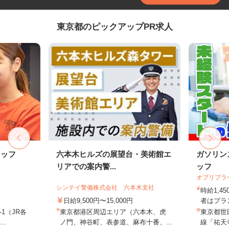
東京都のピックアップPR求人
タッフ
六本木ヒルズの展望台・美術館エ
ガソリン
リアでの案内警...
ッフ
オブリプラ
シンテイ警備株式会社 六本木支社
時給1,
日給9,500円〜15,000円
者はプラス
-1（JR各
東京都港区周辺エリア（六本木、虎
東京都世田
..
ノ門、神谷町、表参道、麻布十番、...
線「祐天寺