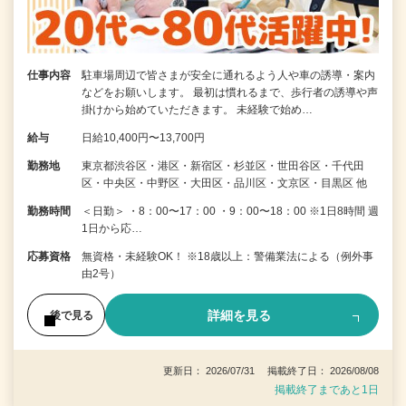
仕事内容
駐車場周辺で皆さまが安全に通れるよう人や車の誘導・案内
などをお願いします。 最初は慣れるまで、歩行者の誘導や声
掛けから始めていただきます。 未経験で始め…
給与
日給10,400円〜13,700円
勤務地
東京都渋谷区・港区・新宿区・杉並区・世田谷区・千代田
区・中央区・中野区・大田区・品川区・文京区・目黒区 他
勤務時間
＜日勤＞ ・8：00〜17：00 ・9：00〜18：00 ※1日8時間 週
1日から応…
応募資格
無資格・未経験OK！ ※18歳以上：警備業法による（例外事
由2号）
詳細を見る
後で見る
更新日： 2026/07/31 掲載終了日： 2026/08/08
掲載終了まであと1日