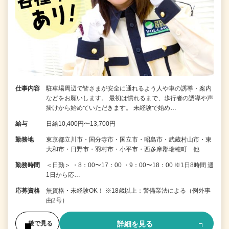
仕事内容
駐車場周辺で皆さまが安全に通れるよう人や車の誘導・案内
などをお願いします。 最初は慣れるまで、歩行者の誘導や声
掛けから始めていただきます。 未経験で始め…
給与
日給10,400円〜13,700円
勤務地
東京都立川市・国分寺市・国立市・昭島市・武蔵村山市・東
大和市・日野市・羽村市・小平市・西多摩郡瑞穂町 他
勤務時間
＜日勤＞ ・8：00〜17：00 ・9：00〜18：00 ※1日8時間 週
1日から応…
応募資格
無資格・未経験OK！ ※18歳以上：警備業法による（例外事
由2号）
詳細を見る
後で見る