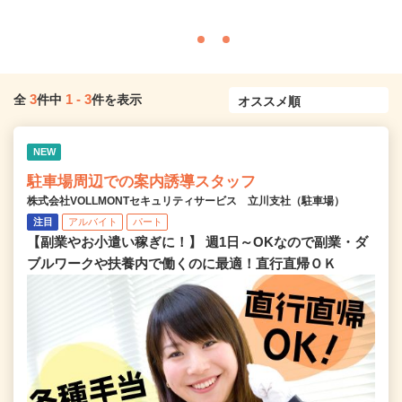
3
1
-
3
全
件中
件を表示
NEW
駐車場周辺での案内誘導スタッフ
株式会社VOLLMONTセキュリティサービス 立川支社（駐車場）
注目
アルバイト
パート
【副業やお小遣い稼ぎに！】 週1日～OKなので副業・ダ
ブルワークや扶養内で働くのに最適！直行直帰ＯＫ