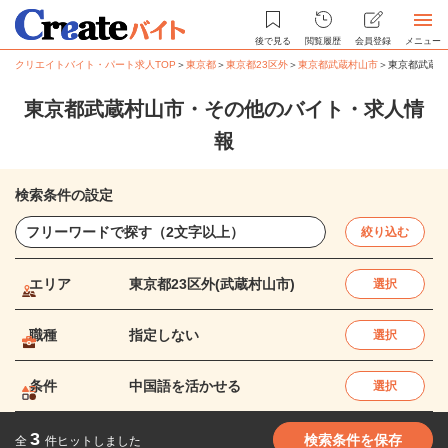
後で見る
閲覧履歴
会員登録
メニュー
クリエイトバイト・パート求人TOP
＞
東京都
＞
東京都23区外
＞
東京都武蔵村山市
＞
東京都武蔵村
東京都武蔵村山市・その他のバイト・求人情
報
検索条件の設定
絞り込む
エリア
東京都23区外(武蔵村山市)
選択
職種
指定しない
選択
条件
中国語を活かせる
選択
3
検索条件を保存
全
件ヒットしました