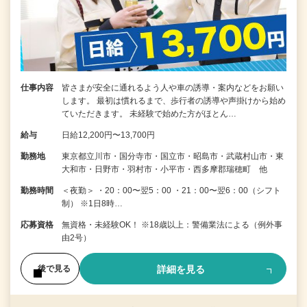
仕事内容
皆さまが安全に通れるよう人や車の誘導・案内などをお願い
します。 最初は慣れるまで、歩行者の誘導や声掛けから始め
ていただきます。 未経験で始めた方がほとん…
給与
日給12,200円〜13,700円
勤務地
東京都立川市・国分寺市・国立市・昭島市・武蔵村山市・東
大和市・日野市・羽村市・小平市・西多摩郡瑞穂町 他
勤務時間
＜夜勤＞ ・20：00〜翌5：00 ・21：00〜翌6：00（シフト
制） ※1日8時…
応募資格
無資格・未経験OK！ ※18歳以上：警備業法による（例外事
由2号）
詳細を見る
後で見る