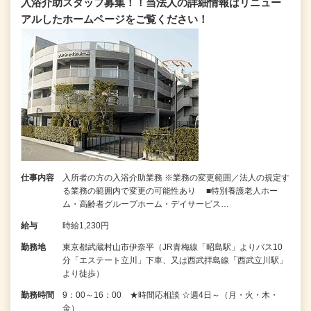
入浴介助スタッフ募集！！当法人の詳細情報はリニュー
アルしたホームページをご覧ください！
仕事内容
入所者の方の入浴介助業務 ※業務の変更範囲／法人の規定す
る業務の範囲内で変更の可能性あり ■特別養護老人ホー
ム・高齢者グループホーム・デイサービス…
給与
時給1,230円
勤務地
東京都武蔵村山市伊奈平（JR青梅線「昭島駅」よりバス10
分「エステート立川」下車、又は西武拝島線「西武立川駅」
より徒歩）
勤務時間
9：00～16：00 ★時間応相談 ☆週4日～（月・火・木・
金）