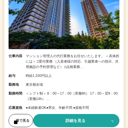
仕事内容
マンション管理人の代行業務をお任せいたします。 ＜具体的
には＞ □受付業務 （入居者様の対応、引越業者への指示、共
用施設の予約管理など） □点検業務…
給与
時給1,330円以上
勤務地
東京都全域
勤務時間
＜シフト制＞ 8：00～17：00（実働8h） 17：00～翌9：00
（実働14h） …
応募資格
●未経験者OK●男女、年齢不問 ●資格不問
詳細を見る
後で見る