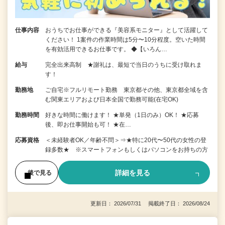
仕事内容
おうちでお仕事ができる『美容系モニター』として活躍して
ください！ 1案件の作業時間は5分〜10分程度。空いた時間
を有効活用できるお仕事です。 ◆【いろん…
給与
完全出来高制 ★謝礼は、最短で当日のうちに受け取れま
す！
勤務地
ご自宅※フルリモート勤務 東京都その他、東京都全域を含
む関東エリアおよび日本全国で勤務可能(在宅OK)
勤務時間
好きな時間に働けます！ ★単発（1日のみ）OK！ ★応募
後、即お仕事開始も可！ ★在…
応募資格
＜未経験者OK／年齢不問＞⇒★特に20代〜50代の女性の登
録多数★ ※スマートフォンもしくはパソコンをお持ちの方
詳細を見る
後で見る
更新日： 2026/07/31 掲載終了日： 2026/08/24