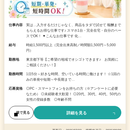
仕事内容
実は…入力するだけじゃなく、商品をタダで試せて 報酬まで
もらえるお得な仕事です♪ スマホ1台・完全在宅・自分のペー
スでOK！ ▼こんなお仕事です 化…
給与
時給1,500円以上（完全出来高制／時間額1,500円～5,000
円）
勤務地
東京都下等【ご希望の地域でオシゴトできます♪ お気軽に
ご相談ください！】
勤務時間
1日5分～好きな時間、空いている時間に働けます！ ☆1回の
みの単発や短期～中長期まで…
応募資格
◎PC・スマートフォンをお持ちの方（※アンケートに必要
なため） ◎未経験者大歓迎！ ◎20代、30代、40代、50代の
女性の登録多数 ◎年齢不問
詳細を見る
後で見る