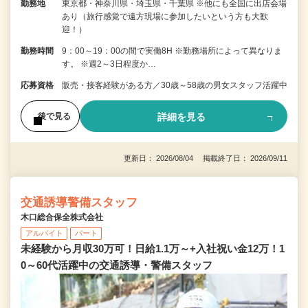
勤務地
東京都・神奈川県・埼玉県・千葉県 ※他にも全国に出店会場
あり（旅行感覚で遠方現場に参加したいという方も大歓
迎！）
勤務時間
9：00～19：00の間で実働8H ※勤務場所によって異なりま
す。 ※週2～3日程度か…
応募資格
販売・接客経験がある方／30歳～58歳の男女スタッフ活躍中
詳細を見る
後で見る
更新日： 2026/08/04 掲載終了日： 2026/09/11
交通誘導警備スタッフ
木口総合保全株式会社
アルバイト
パート
未経験から月収30万可！日給1.1万～+入社祝い金12万！1
0～60代活躍中の交通誘導・警備スタッフ