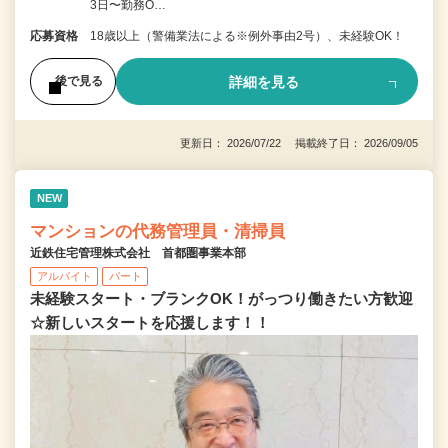
3日〜勤務O…
応募資格
18歳以上（警備業法による※例外事由2号）、未経験OK！
詳細を見る
後で見る
更新日： 2026/07/22 掲載終了日： 2026/09/05
NEW
マンションの代務管理員・清掃員
近鉄住宅管理株式会社 首都圏事業本部
アルバイト
パート
未経験スタート・ブランクOK！がっつり働きたい方歓迎
☆新しいスタートを応援します！！