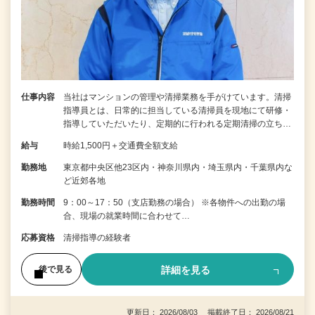
仕事内容
当社はマンションの管理や清掃業務を手がけています。清掃
指導員とは、日常的に担当している清掃員を現地にて研修・
指導していただいたり、定期的に行われる定期清掃の立ち…
給与
時給1,500円＋交通費全額支給
勤務地
東京都中央区他23区内・神奈川県内・埼玉県内・千葉県内な
ど近郊各地
勤務時間
9：00～17：50（支店勤務の場合） ※各物件への出勤の場
合、現場の就業時間に合わせて…
応募資格
清掃指導の経験者
詳細を見る
後で見る
更新日： 2026/08/03 掲載終了日： 2026/08/21