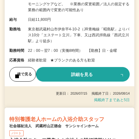
モーニングケアなど。 ※業務の変更範囲／法人の規定する
業務の範囲内で変更の可能性あり
給与
日給11,800円
勤務地
東京都武蔵村山市伊奈平4-10-2（JR青梅線「昭島駅」よりバ
ス10分「エステート立川」下車、又は西武拝島線「西武立川
駅」より徒歩）
勤務時間
22：00～翌7：00（実働8時間） 【勤務】日・金曜
応募資格
経験者歓迎 ★ブランクのある方も歓迎
詳細を見る
後で見る
更新日： 2026/07/15 掲載終了日： 2026/08/14
掲載終了まであと5日
特別養護老人ホームの入浴介助スタッフ
社会福祉法人 武蔵村山正徳会 サンシャインホーム
パート