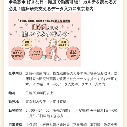
◆急募◆ 好きな日・頻度で勤務可能！ カルテを読める方
必見！臨床研究支えるデータ入力＠東京都内
仕事内容
診察や治療内容、検査結果等のカルテ内容等を読み取り、臨
床研究の研究計画書で規定されたデータを抽出するお仕事で
す。 その後EDCへのデータ入力や、クエリ（入力内…
給与
日給20,000円以上
勤務地
東京都内各所 ※直行直帰
勤務時間
9：00～17：00（実働7時間） ※変動有 ★平日週1日～OK
（月2～3日稼働できる方…
応募資格
【必須】・医療系資格経験者（正看護師、薬剤師、臨床検査