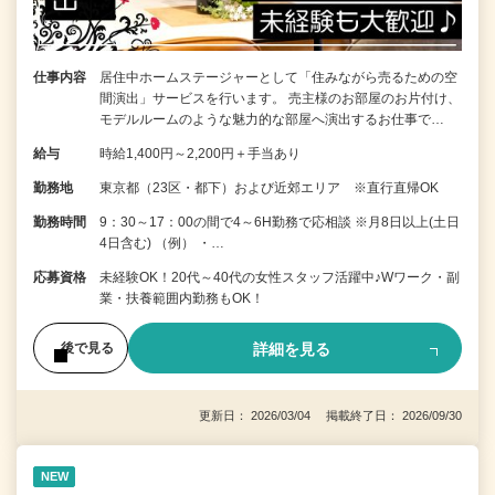
仕事内容
居住中ホームステージャーとして「住みながら売るための空
間演出」サービスを行います。 売主様のお部屋のお片付け、
モデルルームのような魅力的な部屋へ演出するお仕事で…
給与
時給1,400円～2,200円＋手当あり
勤務地
東京都（23区・都下）および近郊エリア ※直行直帰OK
勤務時間
9：30～17：00の間で4～6H勤務で応相談 ※月8日以上(土日
4日含む) （例） ・…
応募資格
未経験OK！20代～40代の女性スタッフ活躍中♪Wワーク・副
業・扶養範囲内勤務もOK！
詳細を見る
後で見る
更新日： 2026/03/04 掲載終了日： 2026/09/30
NEW