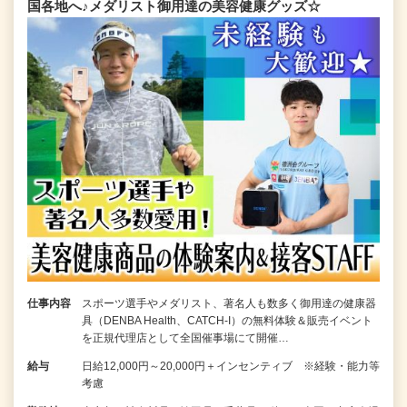
国各地へ♪メダリスト御用達の美容健康グッズ☆
仕事内容
スポーツ選手やメダリスト、著名人も数多く御用達の健康器
具（DENBA Health、CATCH-I）の無料体験＆販売イベント
を正規代理店として全国催事場にて開催…
給与
日給12,000円～20,000円＋インセンティブ ※経験・能力等
考慮