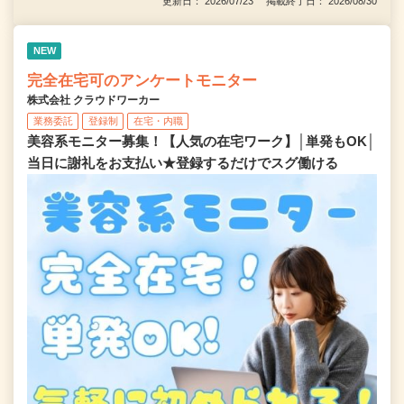
更新日： 2026/07/23 掲載終了日： 2026/08/30
NEW
完全在宅可のアンケートモニター
株式会社 クラウドワーカー
業務委託
登録制
在宅・内職
美容系モニター募集！【人気の在宅ワーク】│単発もOK│
当日に謝礼をお支払い★登録するだけでスグ働ける