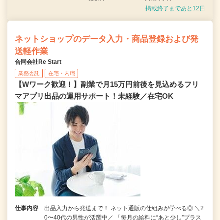
掲載終了まであと12日
ネットショップのデータ入力・商品登録および発
送軽作業
合同会社Re Start
業務委託
在宅・内職
【Wワーク歓迎！】副業で月15万円前後を見込めるフリ
マアプリ出品の運用サポート！未経験／在宅OK
仕事内容
出品入力から発送まで！ ネット通販の仕組みが学べる◎ ＼2
0〜40代の男性が活躍中／ 「毎月の給料に“あと少し”プラス