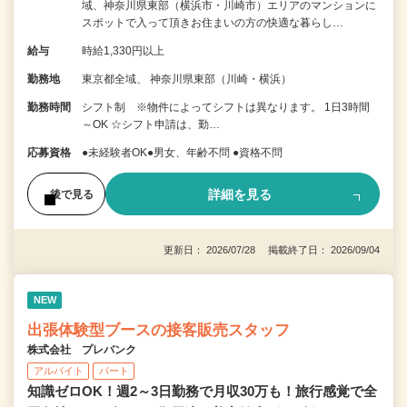
域、神奈川県東部（横浜市・川崎市）エリアのマンションに
スポットで入って頂きお住まいの方の快適な暮らし…
給与
時給1,330円以上
勤務地
東京都全域、 神奈川県東部（川崎・横浜）
勤務時間
シフト制 ※物件によってシフトは異なります。 1日3時間
～OK ☆シフト申請は、勤…
応募資格
●未経験者OK●男女、年齢不問 ●資格不問
詳細を見る
後で見る
更新日： 2026/07/28 掲載終了日： 2026/09/04
NEW
出張体験型ブースの接客販売スタッフ
株式会社 プレバンク
アルバイト
パート
知識ゼロOK！週2～3日勤務で月収30万も！旅行感覚で全