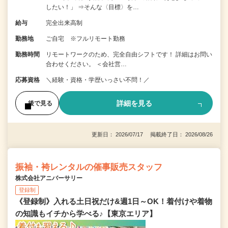
したい！」 ⇒そんな〈目標〉を…
給与
完全出来高制
勤務地
ご自宅 ※フルリモート勤務
勤務時間
リモートワークのため、完全自由シフトです！ 詳細はお問い
合わせください。 ＜会社営…
応募資格
＼経験・資格・学歴いっさい不問！／
詳細を見る
後で見る
更新日： 2026/07/17 掲載終了日： 2026/08/26
振袖・袴レンタルの催事販売スタッフ
株式会社アニバーサリー
登録制
《登録制》入れる土日祝だけ&週1日～OK！着付けや着物
の知識もイチから学べる♪【東京エリア】