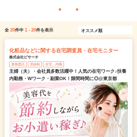
20
1
-
20
全
件中
件を表示
化粧品などに関する在宅調査員・在宅モニター
株式会社ビサーチ
業務委託
登録制
在宅・内職
主婦（夫）・会社員多数活躍中！人気の在宅ワーク♪扶養
内勤務・Wワーク・副業OK！隙間時間に◎@東京都