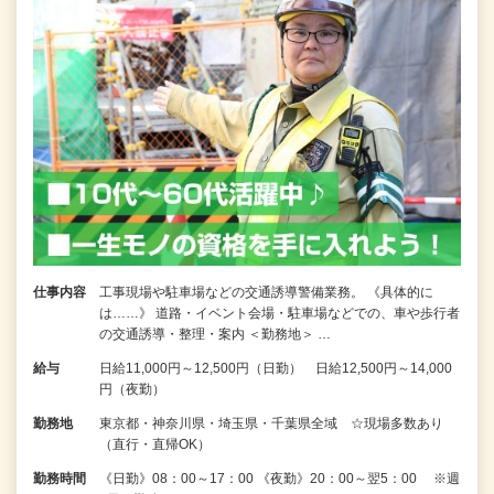
仕事内容
工事現場や駐車場などの交通誘導警備業務。 《具体的に
は……》 道路・イベント会場・駐車場などでの、車や歩行者
の交通誘導・整理・案内 ＜勤務地＞ …
給与
日給11,000円～12,500円（日勤） 日給12,500円～14,000
円（夜勤）
勤務地
東京都・神奈川県・埼玉県・千葉県全域 ☆現場多数あり
（直行・直帰OK）
勤務時間
《日勤》08：00～17：00 《夜勤》20：00～翌5：00 ※週