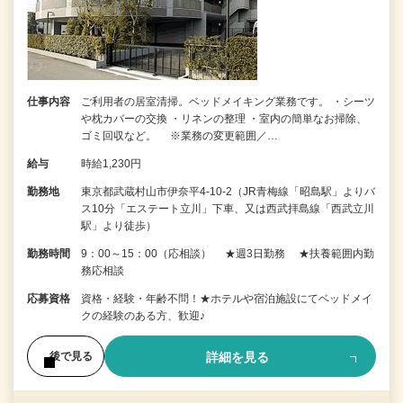
仕事内容
ご利用者の居室清掃。ベッドメイキング業務です。 ・シーツ
や枕カバーの交換 ・リネンの整理 ・室内の簡単なお掃除、
ゴミ回収など。 ※業務の変更範囲／…
給与
時給1,230円
勤務地
東京都武蔵村山市伊奈平4-10-2（JR青梅線「昭島駅」よりバ
ス10分「エステート立川」下車、又は西武拝島線「西武立川
駅」より徒歩）
勤務時間
9：00～15：00（応相談） ★週3日勤務 ★扶養範囲内勤
務応相談
応募資格
資格・経験・年齢不問！★ホテルや宿泊施設にてベッドメイ
クの経験のある方、歓迎♪
詳細を見る
後で見る