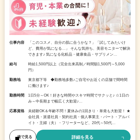
仕事内容
「このコスメ、自分の肌に合うかな？」「試してみたいけ
ど、費用が気になる…」 そんな気持ち、美容モニターで解決
できます♪ 気になる化粧品・健康食品・サプリメン…
給与
時給1,500円以上（完全出来高制／時間額1,500円～5,000
円）
勤務地
東京都下等 ◆勤務地多数♪ご自宅やお近くの店舗で間時間
に働けます♪
勤務時間
1日5分～OK！好きな時間やスキマ時間でサクッと♪ ☆1日の
み～中長期まで幅広く大歓迎♪…
応募資格
未経験OK＆年齢不問！夏休みの1回きり・単発も大歓迎！ ★
会社員・派遣社員・契約社員・個人事業主・パート・アルバ
イト・主婦（夫）・フリーターなど、20代～50代…
詳細を見る
後で見る