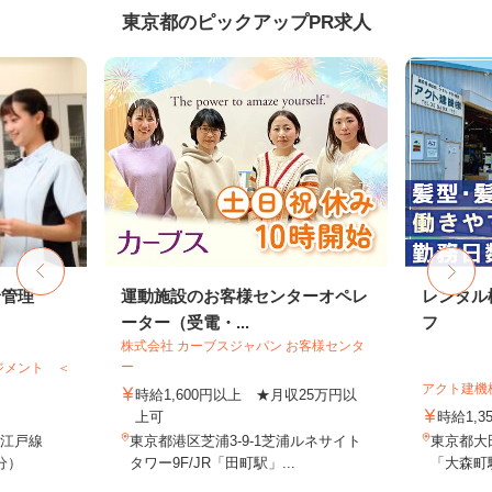
東京都のピックアップPR求人
給管理
運動施設のお客様センターオペレ
レンタル
ーター（受電・...
フ
株式会社 カーブスジャパン お客様センタ
ー
ジメント ＜
アクト建機
時給1,600円以上 ★月収25万円以
上可
時給1,
大江戸線
東京都港区芝浦3-9-1芝浦ルネサイト
東京都大田
分）
タワー9F/JR「田町駅」...
「大森町駅