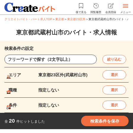
後で見る
閲覧履歴
会員登録
メニュー
クリエイトバイト・パート求人TOP
＞
東京都
＞
東京都23区外
＞
東京都武蔵村山市のバイト・パー
東京都武蔵村山市のバイト・求人情報
検索条件の設定
絞り込む
エリア
東京都23区外(武蔵村山市)
選択
職種
指定しない
選択
条件
指定しない
選択
20
検索条件を保存
全
件ヒットしました