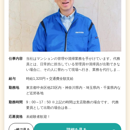
仕事内容
当社はマンションの管理や清掃業務を手がけています。代務
員とは、日常的に担当している管理員や清掃員が出勤できな
い場合に、その人に替わって現場へ行き、業務を代行しま…
給与
時給1,320円＋交通費全額支給
勤務地
東京都中央区他23区内・神奈川県内・埼玉県内・千葉県内な
ど近郊各地
勤務時間
9：00～17：50 ※上記の時間は支店勤務の場合です。 代務
要員として出勤の場合は各…
応募資格
未経験者歓迎！
詳細を見る
後で見る