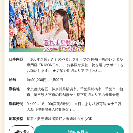
仕事内容
「100年企業」きものやまとグループの 振袖・袴のレンタル
専門店『KIMONO＆』。 お客様が振袖・袴を選ぶサポートを
お願いします。 ★店舗や周辺エリアで行われ…
給与
時給1,230円～1,500円
勤務地
東京都渋谷区、神奈川県横浜市、千葉県船橋市・千葉市・柏
市、埼玉県大宮市の店舗ほか・都下周辺エリアの催事会場
勤務時間
9：00～18：00(実働8時間) ※日により相談可能 ★土日祝
のみ（催事開催の時期限定）…
応募資格
接客・販売経験者歓迎／未経験の方もOK
詳細を見る
後で見る