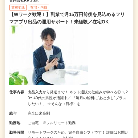
合同会社Re Start
業務委託
在宅・内職
【Wワーク歓迎！】副業で月15万円前後を見込めるフリ
マアプリ出品の運用サポート！未経験／在宅OK
仕事内容
出品入力から発送まで！ ネット通販の仕組みが学べる◎ ＼2
0〜40代の男性が活躍中／ 「毎月の給料に“あと少し”プラス
したい！」 ⇒そんな〈目標〉を…
給与
完全出来高制
勤務地
ご自宅 ※フルリモート勤務
勤務時間
リモートワークのため、完全自由シフトです！ 詳細はお問い