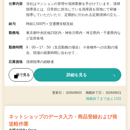
仕事内容
当社はマンションの管理や清掃業務を手がけています。清掃
指導員とは、日常的に担当している清掃員を現地にて研修・
指導していただいたり、定期的に行われる定期清掃の立ち…
給与
時給1,500円＋交通費全額支給
勤務地
東京都中央区他23区内・神奈川県内・埼玉県内・千葉県内な
ど近郊各地
勤務時間
9：00～17：50（支店勤務の場合） ※各物件への出勤の場
合、現場の就業時間に合わせて…
応募資格
清掃指導の経験者
詳細を見る
後で見る
更新日： 2026/08/03 掲載終了日： 2026/08/21
掲載終了まであと13日
ネットショップのデータ入力・商品登録および発
送軽作業