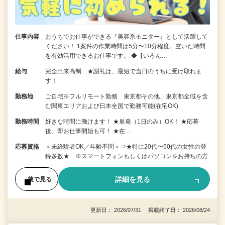
仕事内容
おうちでお仕事ができる『美容系モニター』として活躍して
ください！ 1案件の作業時間は5分〜10分程度。空いた時間
を有効活用できるお仕事です。 ◆【いろん…
給与
完全出来高制 ★謝礼は、最短で当日のうちに受け取れま
す！
勤務地
ご自宅※フルリモート勤務 東京都その他、東京都全域を含
む関東エリアおよび日本全国で勤務可能(在宅OK)
勤務時間
好きな時間に働けます！ ★単発（1日のみ）OK！ ★応募
後、即お仕事開始も可！ ★在…
応募資格
＜未経験者OK／年齢不問＞⇒★特に20代〜50代の女性の登
録多数★ ※スマートフォンもしくはパソコンをお持ちの方
詳細を見る
後で見る
更新日： 2026/07/31 掲載終了日： 2026/08/24