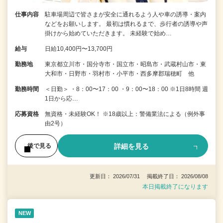
仕事内容
駐車場周辺で皆さまが安全に通れるよう人や車の誘導・案内
などをお願いします。 最初は慣れるまで、歩行者の誘導や声
掛けから始めていただきます。 未経験で始め…
給与
日給10,400円〜13,700円
勤務地
東京都立川市・国分寺市・国立市・昭島市・武蔵村山市・東
大和市・日野市・羽村市・小平市・西多摩郡瑞穂町 他
勤務時間
＜日勤＞ ・8：00〜17：00 ・9：00〜18：00 ※1日8時間 週
1日から応…
応募資格
無資格・未経験OK！ ※18歳以上：警備業法による（例外事
由2号）
詳細を見る
後で見る
更新日： 2026/07/31 掲載終了日： 2026/08/08
本日掲載終了になります
NEW