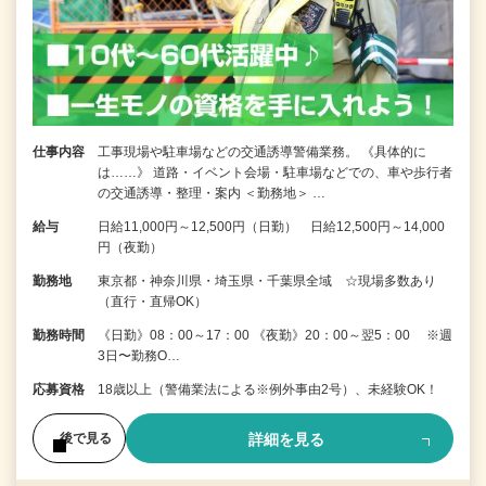
仕事内容
工事現場や駐車場などの交通誘導警備業務。 《具体的に
は……》 道路・イベント会場・駐車場などでの、車や歩行者
の交通誘導・整理・案内 ＜勤務地＞ …
給与
日給11,000円～12,500円（日勤） 日給12,500円～14,000
円（夜勤）
勤務地
東京都・神奈川県・埼玉県・千葉県全域 ☆現場多数あり
（直行・直帰OK）
勤務時間
《日勤》08：00～17：00 《夜勤》20：00～翌5：00 ※週
3日〜勤務O…
応募資格
18歳以上（警備業法による※例外事由2号）、未経験OK！
詳細を見る
後で見る