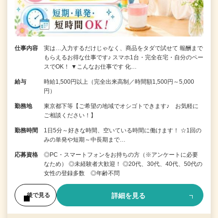
仕事内容
実は…入力するだけじゃなく、商品をタダで試せて 報酬まで
もらえるお得な仕事です♪ スマホ1台・完全在宅・自分のペー
スでOK！ ▼こんなお仕事です 化…
給与
時給1,500円以上（完全出来高制／時間額1,500円～5,000
円）
勤務地
東京都下等【ご希望の地域でオシゴトできます♪ お気軽に
ご相談ください！】
勤務時間
1日5分～好きな時間、空いている時間に働けます！ ☆1回の
みの単発や短期～中長期まで…
応募資格
◎PC・スマートフォンをお持ちの方（※アンケートに必要
なため） ◎未経験者大歓迎！ ◎20代、30代、40代、50代の
女性の登録多数 ◎年齢不問
詳細を見る
後で見る