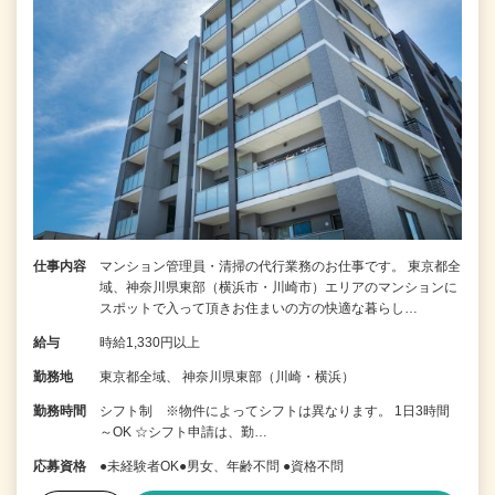
仕事内容
マンション管理員・清掃の代行業務のお仕事です。 東京都全
域、神奈川県東部（横浜市・川崎市）エリアのマンションに
スポットで入って頂きお住まいの方の快適な暮らし…
給与
時給1,330円以上
勤務地
東京都全域、 神奈川県東部（川崎・横浜）
勤務時間
シフト制 ※物件によってシフトは異なります。 1日3時間
～OK ☆シフト申請は、勤…
応募資格
●未経験者OK●男女、年齢不問 ●資格不問