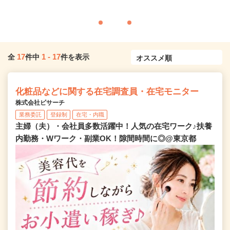
17
1
-
17
全
件中
件を表示
化粧品などに関する在宅調査員・在宅モニター
株式会社ビサーチ
業務委託
登録制
在宅・内職
主婦（夫）・会社員多数活躍中！人気の在宅ワーク♪扶養
内勤務・Wワーク・副業OK！隙間時間に◎@東京都