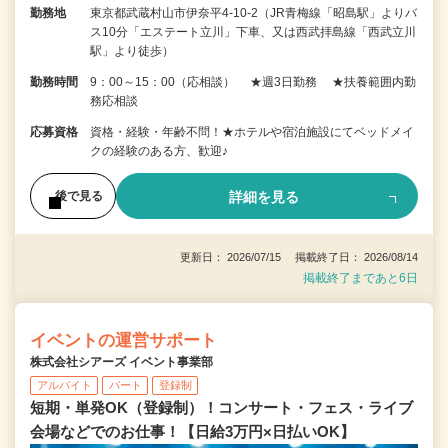
勤務地
東京都武蔵村山市伊奈平4-10-2（JR青梅線「昭島駅」よりバ
ス10分「エステート立川」下車、又は西武拝島線「西武立川
駅」より徒歩）
勤務時間
9：00～15：00（応相談） ★週3日勤務 ★扶養範囲内勤
務応相談
応募資格
資格・経験・年齢不問！★ホテルや宿泊施設にてベッドメイ
クの経験のある方、歓迎♪
詳細を見る
後で見る
更新日： 2026/07/15 掲載終了日： 2026/08/14
掲載終了まであと6日
イベントの運営サポート
株式会社シアーズ イベント事業部
アルバイト
パート
登録制
短期・単発OK（登録制）！コンサート・フェス・ライブ
会場などでのお仕事！【日給3万円×日払いOK】