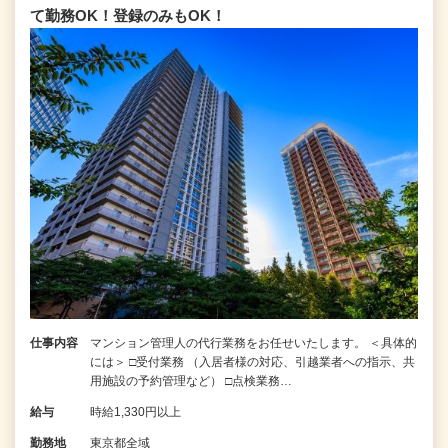
て勤務OK！登録のみもOK！
仕事内容
マンション管理人の代行業務をお任せいたします。 ＜具体的
には＞ □受付業務 （入居者様の対応、引越業者への指示、共
用施設の予約管理など） □点検業務…
給与
時給1,330円以上
勤務地
東京都全域