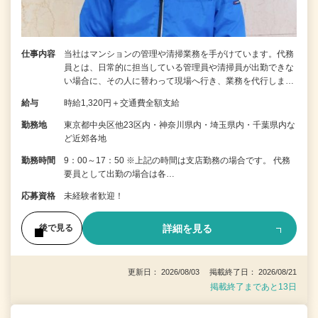
仕事内容
当社はマンションの管理や清掃業務を手がけています。代務
員とは、日常的に担当している管理員や清掃員が出勤できな
い場合に、その人に替わって現場へ行き、業務を代行しま…
給与
時給1,320円＋交通費全額支給
勤務地
東京都中央区他23区内・神奈川県内・埼玉県内・千葉県内な
ど近郊各地
勤務時間
9：00～17：50 ※上記の時間は支店勤務の場合です。 代務
要員として出勤の場合は各…
応募資格
未経験者歓迎！
詳細を見る
後で見る
更新日： 2026/08/03 掲載終了日： 2026/08/21
掲載終了まであと13日