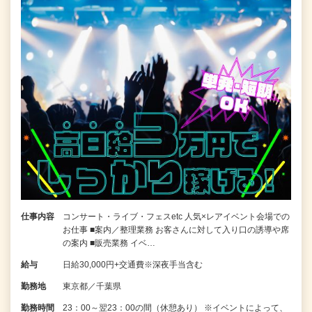
仕事内容
コンサート・ライブ・フェスetc 人気×レアイベント会場での
お仕事 ■案内／整理業務 お客さんに対して入り口の誘導や席
の案内 ■販売業務 イベ…
給与
日給30,000円+交通費※深夜手当含む
勤務地
東京都／千葉県
勤務時間
23：00～翌23：00の間（休憩あり） ※イベントによって、