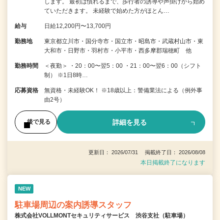
します。 最初は慣れるまで、歩行者の誘導や声掛けから始め
ていただきます。 未経験で始めた方がほとん…
給与
日給12,200円〜13,700円
勤務地
東京都立川市・国分寺市・国立市・昭島市・武蔵村山市・東
大和市・日野市・羽村市・小平市・西多摩郡瑞穂町 他
勤務時間
＜夜勤＞ ・20：00〜翌5：00 ・21：00〜翌6：00（シフト
制） ※1日8時…
応募資格
無資格・未経験OK！ ※18歳以上：警備業法による（例外事
由2号）
詳細を見る
後で見る
更新日： 2026/07/31 掲載終了日： 2026/08/08
本日掲載終了になります
NEW
駐車場周辺の案内誘導スタッフ
株式会社VOLLMONTセキュリティサービス 渋谷支社（駐車場）