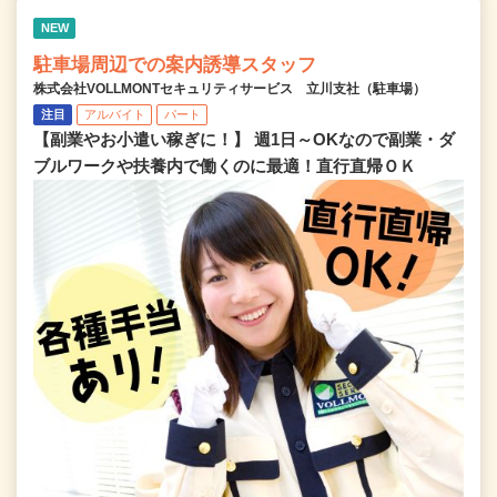
NEW
駐車場周辺での案内誘導スタッフ
株式会社VOLLMONTセキュリティサービス 立川支社（駐車場）
注目
アルバイト
パート
【副業やお小遣い稼ぎに！】 週1日～OKなので副業・ダ
ブルワークや扶養内で働くのに最適！直行直帰ＯＫ