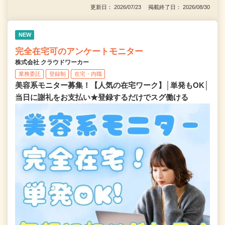
更新日： 2026/07/23 掲載終了日： 2026/08/30
NEW
完全在宅可のアンケートモニター
株式会社 クラウドワーカー
業務委託
登録制
在宅・内職
美容系モニター募集！【人気の在宅ワーク】│単発もOK│
当日に謝礼をお支払い★登録するだけでスグ働ける