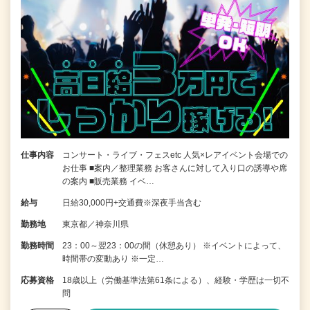
仕事内容
コンサート・ライブ・フェスetc 人気×レアイベント会場での
お仕事 ■案内／整理業務 お客さんに対して入り口の誘導や席
の案内 ■販売業務 イベ…
給与
日給30,000円+交通費※深夜手当含む
勤務地
東京都／神奈川県
勤務時間
23：00～翌23：00の間（休憩あり） ※イベントによって、
時間帯の変動あり ※一定…
応募資格
18歳以上（労働基準法第61条による）、経験・学歴は一切不
問