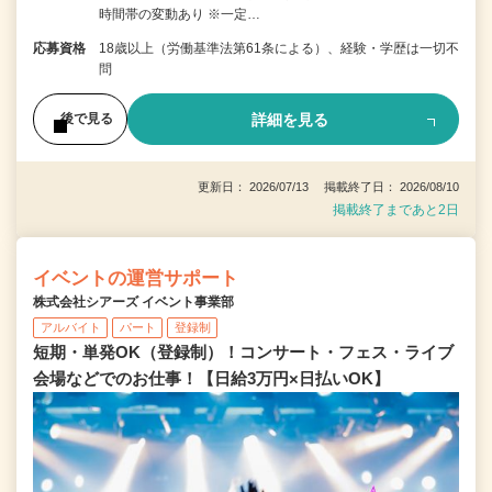
時間帯の変動あり ※一定…
応募資格
18歳以上（労働基準法第61条による）、経験・学歴は一切不
問
詳細を見る
後で見る
更新日： 2026/07/13 掲載終了日： 2026/08/10
掲載終了まであと2日
イベントの運営サポート
株式会社シアーズ イベント事業部
アルバイト
パート
登録制
短期・単発OK（登録制）！コンサート・フェス・ライブ
会場などでのお仕事！【日給3万円×日払いOK】