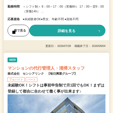
勤務時間
＜シフト制＞ 8：00～17：00（実働8h） 17：00～翌9：00
（実働14h） …
応募資格
●未経験者OK●男女、年齢不問 ●資格不問
詳細を見る
後で見る
更新日： 2026/07/28 掲載終了日： 2026/09/04
NEW
マンションの代行管理人・清掃スタッフ
株式会社 センシアリンク 【毎日興業グループ】
アルバイト
パート
未経験OK！シフトは事前申告制で月1回でもOK！まずは
登録して都合に合わせて働く事が出来ます♪