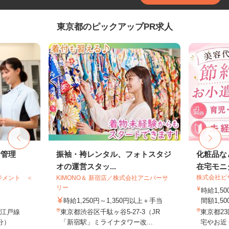
東京都のピックアップPR求人
給管理
振袖・袴レンタル、フォトスタジ
化粧品な
オの運営スタッ...
在宅モニ
株式会社ビ
ジメント ＜
KIMONO＆ 新宿店／株式会社アニバーサ
リー
時給1,
時給1,250円～1,350円以上＋手当
間額1,500
大江戸線
東京都渋谷区千駄ヶ谷5-27-3（JR
東京都2
分）
「新宿駅」ミライナタワー改...
宅やお近