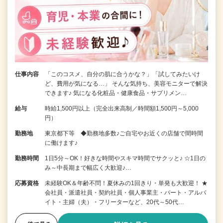
仕事内容
「このコスメ、自分の肌に合うかな？」「試してみたいけ
ど、費用が気になる…」 そんな気持ち、美容モニターで解決
できます♪ 気になる化粧品・健康食品・サプリメン…
給与
時給1,500円以上（完全出来高制／時間額1,500円～5,000
円）
勤務地
東京都下等 ◆勤務地多数♪ご自宅やお近くの店舗で間時間
に働けます♪
勤務時間
1日5分～OK！好きな時間やスキマ時間でサクッと♪ ☆1日の
み～中長期まで幅広く大歓迎♪…
応募資格
未経験OK＆年齢不問！夏休みの1回きり・単発も大歓迎！ ★
会社員・派遣社員・契約社員・個人事業主・パート・アルバ
イト・主婦（夫）・フリーターなど、20代～50代…