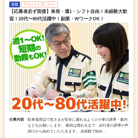
注目
アルバイト
パート
【応募者必ず面接】単発・週1・シフト自由！未経験大歓
迎！20代〜80代活躍中！副業・WワークOK！
仕事内容
駐車場周辺で皆さまが安全に通れるよう人や車の誘導・案内
などをお願いします。 最初は慣れるまで、歩行者の誘導や声
掛けから始めていただきます。 未経験で始め…