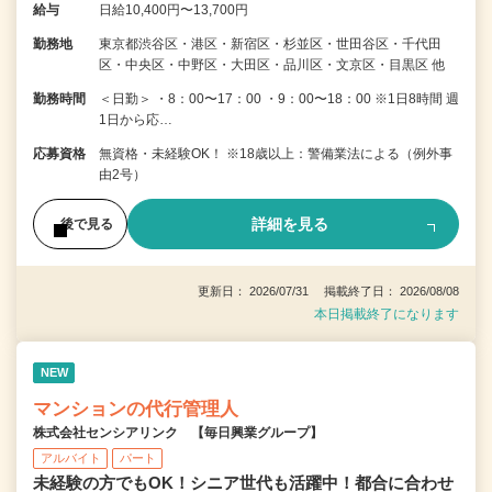
給与
日給10,400円〜13,700円
勤務地
東京都渋谷区・港区・新宿区・杉並区・世田谷区・千代田
区・中央区・中野区・大田区・品川区・文京区・目黒区 他
勤務時間
＜日勤＞ ・8：00〜17：00 ・9：00〜18：00 ※1日8時間 週
1日から応…
応募資格
無資格・未経験OK！ ※18歳以上：警備業法による（例外事
由2号）
詳細を見る
後で見る
更新日： 2026/07/31 掲載終了日： 2026/08/08
本日掲載終了になります
NEW
マンションの代行管理人
株式会社センシアリンク 【毎日興業グループ】
アルバイト
パート
未経験の方でもOK！シニア世代も活躍中！都合に合わせ