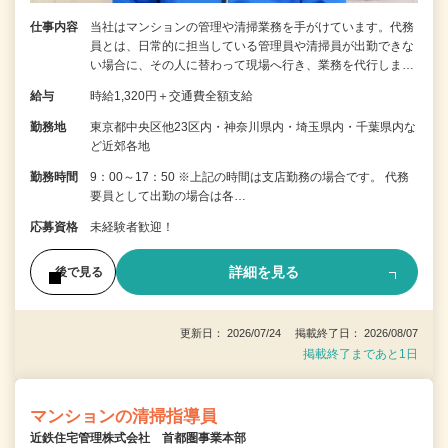
仕事内容
当社はマンションの管理や清掃業務を手がけています。代務
員とは、日常的に担当している管理員や清掃員が出勤できな
い場合に、その人に替わって現場へ行き、業務を代行しま…
給与
時給1,320円＋交通費全額支給
勤務地
東京都中央区他23区内・神奈川県内・埼玉県内・千葉県内な
ど近郊各地
勤務時間
9：00～17：50 ※上記の時間は支店勤務の場合です。 代務
要員として出勤の場合は各…
応募資格
未経験者歓迎！
詳細を見る
後で見る
更新日： 2026/07/24 掲載終了日： 2026/08/07
掲載終了まであと1日
マンションの清掃指導員
近鉄住宅管理株式会社 首都圏事業本部