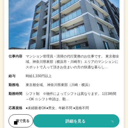
仕事内容
マンション管理員・清掃の代行業務のお仕事です。 東京都全
域、神奈川県東部（横浜市・川崎市）エリアのマンションに
スポットで入って頂きお住まいの方の快適な暮らし…
給与
時給1,330円以上
勤務地
東京都全域、 神奈川県東部（川崎・横浜）
勤務時間
シフト制 ※物件によってシフトは異なります。 1日3時間
～OK ☆シフト申請は、勤…
応募資格
●未経験者OK●男女、年齢不問 ●資格不問
詳細を見る
後で見る