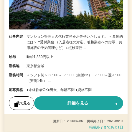
仕事内容
マンション管理人の代行業務をお任せいたします。 ＜具体的
には＞ □受付業務 （入居者様の対応、引越業者への指示、共
用施設の予約管理など） □点検業務…
給与
時給1,330円以上
勤務地
東京都全域
勤務時間
＜シフト制＞ 8：00～17：00（実働8h） 17：00～翌9：00
（実働14h） …
応募資格
●未経験者OK●男女、年齢不問 ●資格不問
詳細を見る
後で見る
更新日： 2026/07/06 掲載終了日： 2026/08/07
掲載終了まであと1日