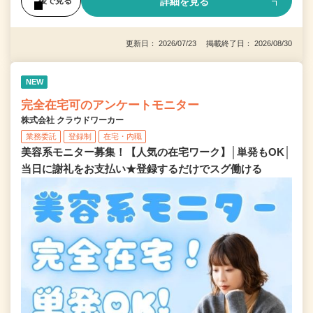
詳細を見る
後で見る
更新日： 2026/07/23 掲載終了日： 2026/08/30
NEW
完全在宅可のアンケートモニター
株式会社 クラウドワーカー
業務委託
登録制
在宅・内職
美容系モニター募集！【人気の在宅ワーク】│単発もOK│
当日に謝礼をお支払い★登録するだけでスグ働ける