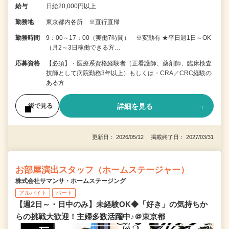
給与
日給20,000円以上
勤務地
東京都内各所 ※直行直帰
勤務時間
9：00～17：00（実働7時間） ※変動有 ★平日週1日～OK
（月2～3日稼働できる方…
応募資格
【必須】・医療系資格経験者（正看護師、薬剤師、臨床検査
技師として病院勤務3年以上）もしくは・CRA／CRC経験の
ある方
詳細を見る
後で見る
更新日： 2026/05/12 掲載終了日： 2027/03/31
お部屋演出スタッフ（ホームステージャー）
株式会社サマンサ・ホームステージング
アルバイト
パート
【週2日～・日中のみ】未経験OK◆「好き」の気持ちか
らの挑戦大歓迎！主婦多数活躍中♪＠東京都