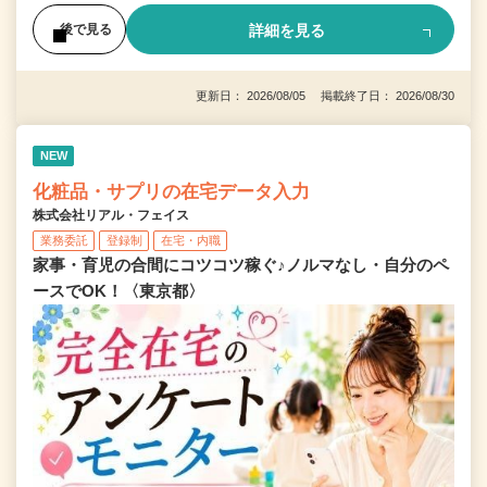
詳細を見る
後で見る
更新日： 2026/08/05 掲載終了日： 2026/08/30
NEW
化粧品・サプリの在宅データ入力
株式会社リアル・フェイス
業務委託
登録制
在宅・内職
家事・育児の合間にコツコツ稼ぐ♪ノルマなし・自分のペ
ースでOK！〈東京都〉