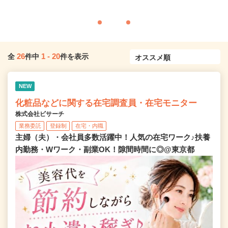
26
1
-
20
全
件中
件を表示
NEW
化粧品などに関する在宅調査員・在宅モニター
株式会社ビサーチ
業務委託
登録制
在宅・内職
主婦（夫）・会社員多数活躍中！人気の在宅ワーク♪扶養
内勤務・Wワーク・副業OK！隙間時間に◎@東京都