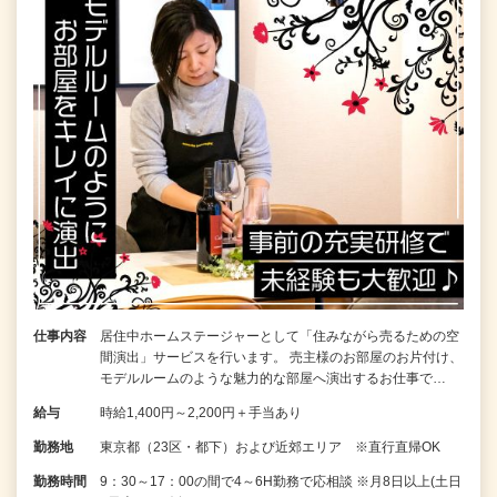
仕事内容
居住中ホームステージャーとして「住みながら売るための空
間演出」サービスを行います。 売主様のお部屋のお片付け、
モデルルームのような魅力的な部屋へ演出するお仕事で…
給与
時給1,400円～2,200円＋手当あり
勤務地
東京都（23区・都下）および近郊エリア ※直行直帰OK
勤務時間
9：30～17：00の間で4～6H勤務で応相談 ※月8日以上(土日