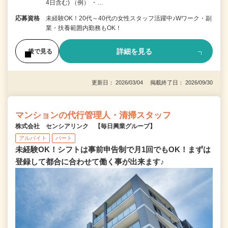
4日含む) （例） ・…
応募資格
未経験OK！20代～40代の女性スタッフ活躍中♪Wワーク・副
業・扶養範囲内勤務もOK！
詳細を見る
後で見る
更新日： 2026/03/04 掲載終了日： 2026/09/30
マンションの代行管理人・清掃スタッフ
株式会社 センシアリンク 【毎日興業グループ】
アルバイト
パート
未経験OK！シフトは事前申告制で月1回でもOK！まずは
登録して都合に合わせて働く事が出来ます♪