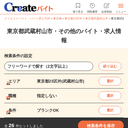
後で見る
閲覧履歴
会員登録
メニュー
クリエイトバイト・パート求人TOP
＞
東京都
＞
東京都23区外
＞
東京都武蔵村山市
＞
東京都武蔵村
東京都武蔵村山市・その他のバイト・求人情
報
検索条件の設定
絞り込む
エリア
東京都23区外(武蔵村山市)
選択
職種
指定しない
選択
条件
ブランクOK
選択
26
検索条件を保存
全
件ヒットしました