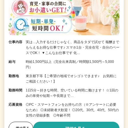
仕事内容
実は…入力するだけじゃなく、商品をタダで試せて 報酬まで
もらえるお得な仕事です♪ スマホ1台・完全在宅・自分のペー
スでOK！ ▼こんなお仕事です 化…
給与
時給1,500円以上（完全出来高制／時間額1,500円～5,000
円）
勤務地
東京都下等【ご希望の地域でオシゴトできます♪ お気軽に
ご相談ください！】
勤務時間
1日5分～好きな時間、空いている時間に働けます！ ☆1回の
みの単発や短期～中長期まで…
応募資格
◎PC・スマートフォンをお持ちの方（※アンケートに必要
なため） ◎未経験者大歓迎！ ◎20代、30代、40代、50代の
女性の登録多数 ◎年齢不問