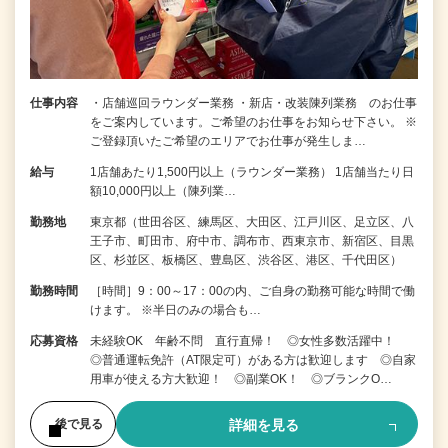
仕事内容
・店舗巡回ラウンダー業務 ・新店・改装陳列業務 のお仕事
をご案内しています。ご希望のお仕事をお知らせ下さい。 ※
ご登録頂いたご希望のエリアでお仕事が発生しま…
給与
1店舗あたり1,500円以上（ラウンダー業務） 1店舗当たり日
額10,000円以上（陳列業…
勤務地
東京都（世田谷区、練馬区、大田区、江戸川区、足立区、八
王子市、町田市、府中市、調布市、西東京市、新宿区、目黒
区、杉並区、板橋区、豊島区、渋谷区、港区、千代田区）
勤務時間
［時間］9：00～17：00の内、ご自身の勤務可能な時間で働
けます。 ※半日のみの場合も…
応募資格
未経験OK 年齢不問 直行直帰！ ◎女性多数活躍中！
◎普通運転免許（AT限定可）がある方は歓迎します ◎自家
用車が使える方大歓迎！ ◎副業OK！ ◎ブランクO…
詳細を見る
後で見る