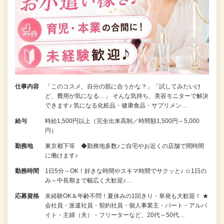
仕事内容
「このコスメ、自分の肌に合うかな？」「試してみたいけ
ど、費用が気になる…」 そんな気持ち、美容モニターで解決
できます♪ 気になる化粧品・健康食品・サプリメン…
給与
時給1,500円以上（完全出来高制／時間額1,500円～5,000
円）
勤務地
東京都下等 ◆勤務地多数♪ご自宅やお近くの店舗で間時間
に働けます♪
勤務時間
1日5分～OK！好きな時間やスキマ時間でサクッと♪ ☆1日の
み～中長期まで幅広く大歓迎♪…
応募資格
未経験OK＆年齢不問！夏休みの1回きり・単発も大歓迎！ ★
会社員・派遣社員・契約社員・個人事業主・パート・アルバ
イト・主婦（夫）・フリーターなど、20代～50代…