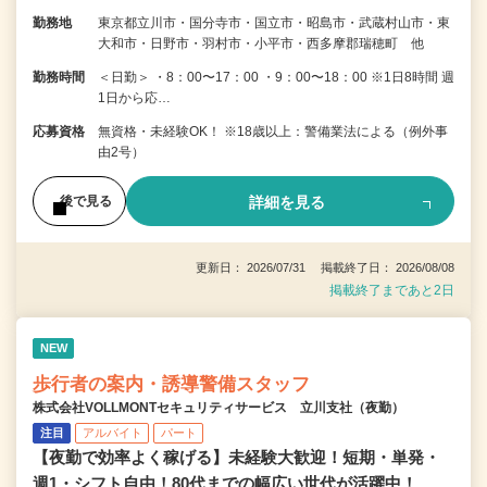
勤務地
東京都立川市・国分寺市・国立市・昭島市・武蔵村山市・東
大和市・日野市・羽村市・小平市・西多摩郡瑞穂町 他
勤務時間
＜日勤＞ ・8：00〜17：00 ・9：00〜18：00 ※1日8時間 週
1日から応…
応募資格
無資格・未経験OK！ ※18歳以上：警備業法による（例外事
由2号）
詳細を見る
後で見る
更新日： 2026/07/31 掲載終了日： 2026/08/08
掲載終了まであと2日
NEW
歩行者の案内・誘導警備スタッフ
株式会社VOLLMONTセキュリティサービス 立川支社（夜勤）
注目
アルバイト
パート
【夜勤で効率よく稼げる】未経験大歓迎！短期・単発・
週1・シフト自由！80代までの幅広い世代が活躍中！