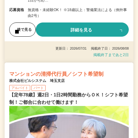
1日から応…
応募資格
無資格・未経験OK！ ※18歳以上：警備業法による（例外事
由2号）
詳細を見る
後で見る
更新日： 2026/07/31 掲載終了日： 2026/08/08
掲載終了まであと2日
マンションの清掃代行員／シフト希望制
株式会社ビルシステム 埼玉支店
アルバイト
パート
【定年78歳】週2日・1日2時間勤務からＯＫ！シフト希望
制！ご都合に合わせて働けます！