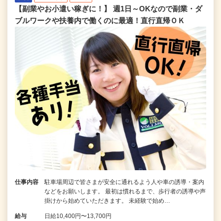
【副業やお小遣い稼ぎに！】 週1日～OKなので副業・ダ
ブルワークや扶養内で働くのに最適！直行直帰ＯＫ
仕事内容
駐車場周辺で皆さまが安全に通れるよう人や車の誘導・案内
などをお願いします。 最初は慣れるまで、歩行者の誘導や声
掛けから始めていただきます。 未経験で始め…
給与
日給10,400円〜13,700円