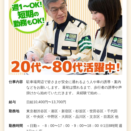
仕事内容
駐車場周辺で皆さまが安全に通れるよう人や車の誘導・案内
などをお願いします。 最初は慣れるまで、歩行者の誘導や声
掛けから始めていただきます。 未経験で始め…
給与
日給10,400円〜13,700円
勤務地
東京都渋谷区・港区・新宿区・杉並区・世田谷区・千代田
区・中央区・中野区・大田区・品川区・文京区・目黒区 他
勤務時間
＜日勤＞ ・8：00〜17：00 ・9：00〜18：00 ※1日8時間 週