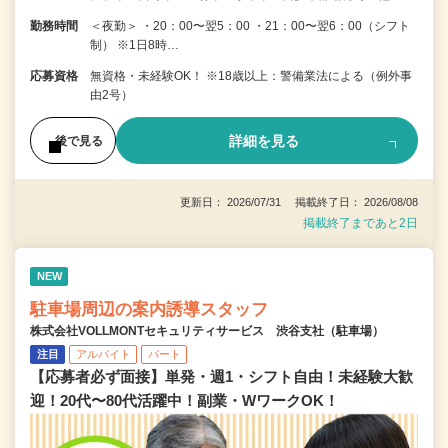
勤務時間
＜夜勤＞ ・20：00〜翌5：00 ・21：00〜翌6：00（シフト
制） ※1日8時…
応募資格
無資格・未経験OK！ ※18歳以上：警備業法による（例外事
由2号）
詳細を見る
後で見る
更新日： 2026/07/31 掲載終了日： 2026/08/08
掲載終了まであと2日
NEW
駐車場周辺の案内誘導スタッフ
株式会社VOLLMONTセキュリティサービス 渋谷支社（駐車場）
注目
アルバイト
パート
【応募者必ず面接】単発・週1・シフト自由！未経験大歓
迎！20代〜80代活躍中！副業・WワークOK！