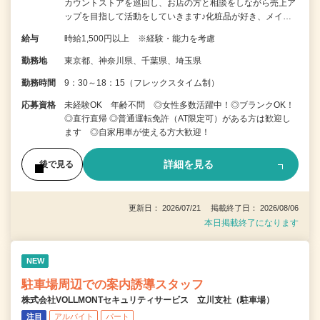
カウントストアを巡回し、お店の方と相談をしながら売上ア
ップを目指して活動をしていきます♪化粧品が好き、メイ…
給与
時給1,500円以上 ※経験・能力を考慮
勤務地
東京都、神奈川県、千葉県、埼玉県
勤務時間
9：30～18：15（フレックスタイム制）
応募資格
未経験OK 年齢不問 ◎女性多数活躍中！◎ブランクOK！
◎直行直帰 ◎普通運転免許（AT限定可）がある方は歓迎し
ます ◎自家用車が使える方大歓迎！
詳細を見る
後で見る
更新日： 2026/07/21 掲載終了日： 2026/08/06
本日掲載終了になります
NEW
駐車場周辺での案内誘導スタッフ
株式会社VOLLMONTセキュリティサービス 立川支社（駐車場）
注目
アルバイト
パート