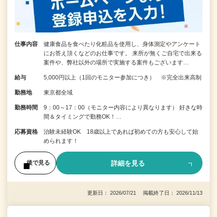
仕事内容
健康食品を食べたり化粧品を使用し、身体測定やアンケート
にお答え頂くなどのお仕事です。 来所が無くご自宅で出来る
案件や、弊社以外の場所で実施する案件もございます…
給与
5,000円以上（1回のモニター参加につき） ※完全出来高制
勤務地
東京都全域
勤務時間
9：00～17：00（モニター内容により異なります） 好きな時
間＆タイミングで勤務OK！…
応募資格
治験未経験OK 18歳以上であれば初めての方も安心して始
められます！
詳細を見る
後で見る
更新日： 2026/07/21 掲載終了日： 2026/11/13