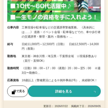
仕事内容
工事現場や駐車場などの交通誘導警備業務。 《具体的に
は……》 道路・イベント会場・駐車場などでの、車や歩行者
の交通誘導・整理・案内 ＜勤務地＞ …
給与
日給11,000円～12,500円（日勤） 日給12,500円～14,000
円（夜勤）
勤務地
東京都・神奈川県・埼玉県・千葉県全域 ☆現場多数あり
（直行・直帰OK）
勤務時間
《日勤》08：00～17：00 《夜勤》20：00～翌5：00 ※週
3日〜勤務O…
応募資格
18歳以上（警備業法による※例外事由2号）、未経験OK！
詳細を見る
後で見る
更新日： 2026/07/22 掲載終了日： 2026/09/05