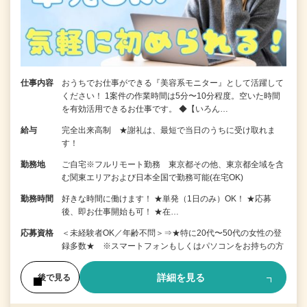
仕事内容
おうちでお仕事ができる『美容系モニター』として活躍して
ください！ 1案件の作業時間は5分〜10分程度。空いた時間
を有効活用できるお仕事です。 ◆【いろん…
給与
完全出来高制 ★謝礼は、最短で当日のうちに受け取れま
す！
勤務地
ご自宅※フルリモート勤務 東京都その他、東京都全域を含
む関東エリアおよび日本全国で勤務可能(在宅OK)
勤務時間
好きな時間に働けます！ ★単発（1日のみ）OK！ ★応募
後、即お仕事開始も可！ ★在…
応募資格
＜未経験者OK／年齢不問＞⇒★特に20代〜50代の女性の登
録多数★ ※スマートフォンもしくはパソコンをお持ちの方
詳細を見る
後で見る