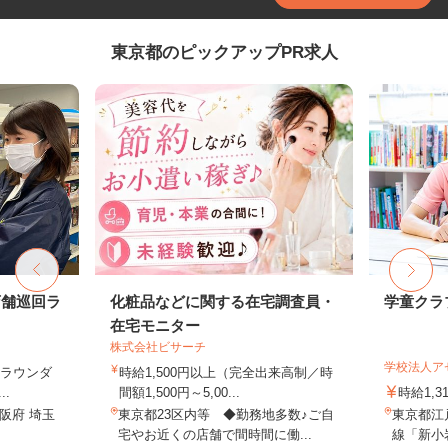
東京都のピックアップPR求人
店舗巡回ラ
化粧品などに関する在宅調査員・
学童クラ
在宅モニター
株式会社ビサーチ
学校法人ア
（ラウンダ
時給1,500円以上（完全出来高制／時
.
間額1,500円～5,00...
時給1,3
阪府 埼玉
東京都23区内等 ◆勤務地多数♪ご自
東京都江戸
宅やお近くの店舗で間時間に働...
線「新小岩