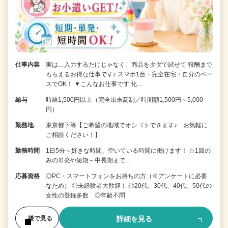
仕事内容
実は…入力するだけじゃなく、商品をタダで試せて 報酬まで
もらえるお得な仕事です♪ スマホ1台・完全在宅・自分のペー
スでOK！ ▼こんなお仕事です 化…
給与
時給1,500円以上（完全出来高制／時間額1,500円～5,000
円）
勤務地
東京都下等【ご希望の地域でオシゴトできます♪ お気軽に
ご相談ください！】
勤務時間
1日5分～好きな時間、空いている時間に働けます！ ☆1回の
みの単発や短期～中長期まで…
応募資格
◎PC・スマートフォンをお持ちの方（※アンケートに必要
なため） ◎未経験者大歓迎！ ◎20代、30代、40代、50代の
女性の登録多数 ◎年齢不問
詳細を見る
後で見る