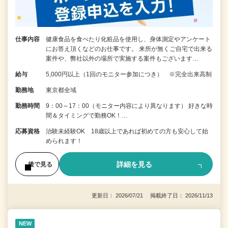
仕事内容
健康食品を食べたり化粧品を使用し、身体測定やアンケート
にお答え頂くなどのお仕事です。 来所が無くご自宅で出来る
案件や、弊社以外の場所で実施する案件もございます…
給与
5,000円以上（1回のモニター参加につき） ※完全出来高制
勤務地
東京都全域
勤務時間
9：00～17：00（モニター内容により異なります） 好きな時
間＆タイミングで勤務OK！…
応募資格
治験未経験OK 18歳以上であれば初めての方も安心して始
められます！
詳細を見る
後で見る
更新日： 2026/07/21 掲載終了日： 2026/11/13
NEW