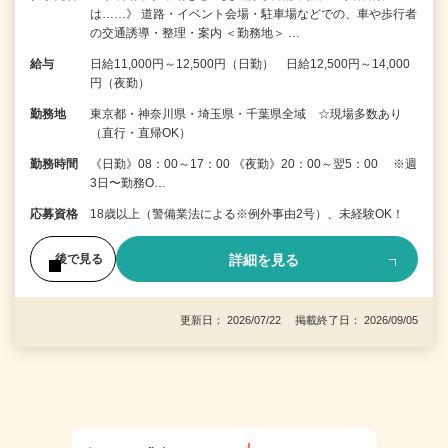
は……》 道路・イベント会場・駐車場などでの、車や歩行者
の交通誘導・整理・案内 ＜勤務地＞ …
給与
日給11,000円～12,500円（日勤） 日給12,500円～14,000
円（夜勤）
勤務地
東京都・神奈川県・埼玉県・千葉県全域 ☆現場多数あり
（直行・直帰OK）
勤務時間
《日勤》08：00～17：00 《夜勤》20：00～翌5：00 ※週
3日〜勤務O…
応募資格
18歳以上（警備業法による※例外事由2号）、未経験OK！
詳細を見る
後で見る
更新日： 2026/07/22 掲載終了日： 2026/09/05
1