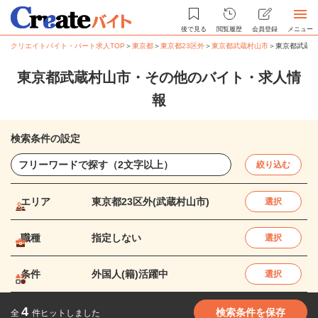
後で見る
閲覧履歴
会員登録
メニュー
クリエイトバイト・パート求人TOP
＞
東京都
＞
東京都23区外
＞
東京都武蔵村山市
＞
東京都武蔵村
東京都武蔵村山市・その他のバイト・求人情
報
検索条件の設定
絞り込む
エリア
東京都23区外(武蔵村山市)
選択
職種
指定しない
選択
条件
外国人(籍)活躍中
選択
4
検索条件を保存
全
件ヒットしました