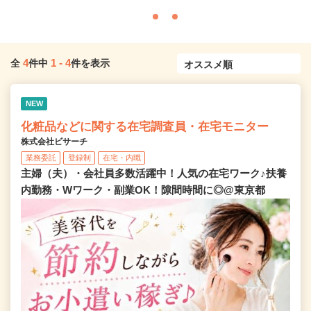
4
1
-
4
全
件中
件を表示
NEW
化粧品などに関する在宅調査員・在宅モニター
株式会社ビサーチ
業務委託
登録制
在宅・内職
主婦（夫）・会社員多数活躍中！人気の在宅ワーク♪扶養
内勤務・Wワーク・副業OK！隙間時間に◎@東京都