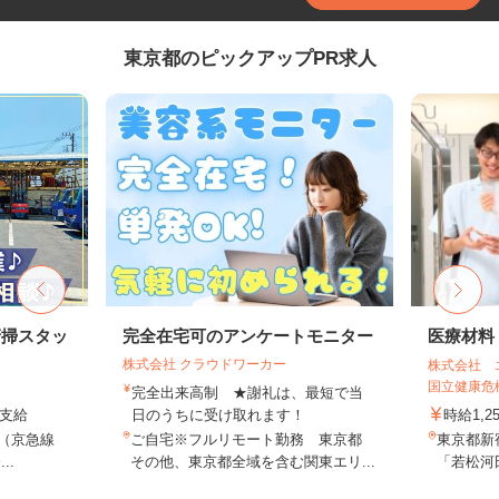
東京都のピックアップPR求人
清掃スタッ
完全在宅可のアンケートモニター
医療材料
株式会社 クラウドワーカー
株式会社 
国立健康危機
完全出来高制 ★謝礼は、最短で当
費支給
日のうちに受け取れます！
時給1,2
2（京急線
ご自宅※フルリモート勤務 東京都
東京都新
..
その他、東京都全域を含む関東エリ...
「若松河