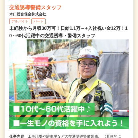
交通誘導警備スタッフ
木口総合保全株式会社
アルバイト
パート
未経験から月収30万可！日給1.1万～+入社祝い金12万！1
0～60代活躍中の交通誘導・警備スタッフ
仕事内容
工事現場や駐車場などの交通誘導警備業務。 《具体的に