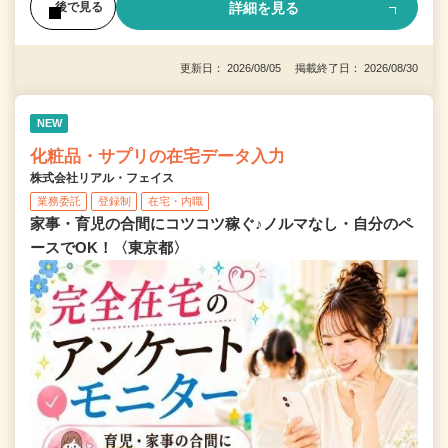
詳細を見る
後で見る
更新日： 2026/08/05 掲載終了日： 2026/08/30
NEW
化粧品・サプリの在宅データ入力
株式会社リアル・フェイス
業務委託
登録制
在宅・内職
家事・育児の合間にコツコツ稼ぐ♪ノルマなし・自分のペ
ースでOK！〈東京都〉