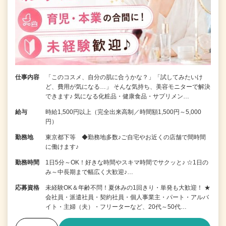
仕事内容
「このコスメ、自分の肌に合うかな？」「試してみたいけ
ど、費用が気になる…」 そんな気持ち、美容モニターで解決
できます♪ 気になる化粧品・健康食品・サプリメン…
給与
時給1,500円以上（完全出来高制／時間額1,500円～5,000
円）
勤務地
東京都下等 ◆勤務地多数♪ご自宅やお近くの店舗で間時間
に働けます♪
勤務時間
1日5分～OK！好きな時間やスキマ時間でサクッと♪ ☆1日の
み～中長期まで幅広く大歓迎♪…
応募資格
未経験OK＆年齢不問！夏休みの1回きり・単発も大歓迎！ ★
会社員・派遣社員・契約社員・個人事業主・パート・アルバ
イト・主婦（夫）・フリーターなど、20代～50代…