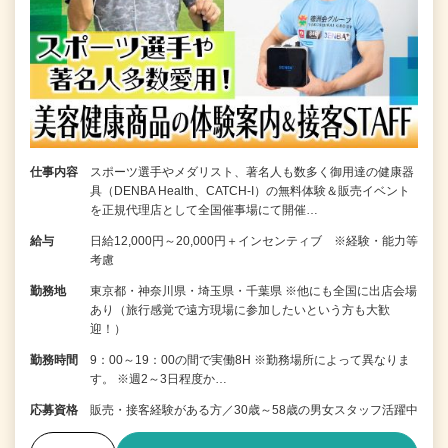
仕事内容
スポーツ選手やメダリスト、著名人も数多く御用達の健康器
具（DENBA Health、CATCH-I）の無料体験＆販売イベント
を正規代理店として全国催事場にて開催…
給与
日給12,000円～20,000円＋インセンティブ ※経験・能力等
考慮
勤務地
東京都・神奈川県・埼玉県・千葉県 ※他にも全国に出店会場
あり（旅行感覚で遠方現場に参加したいという方も大歓
迎！）
勤務時間
9：00～19：00の間で実働8H ※勤務場所によって異なりま
す。 ※週2～3日程度か…
応募資格
販売・接客経験がある方／30歳～58歳の男女スタッフ活躍中