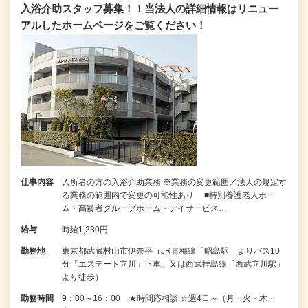
入浴介助スタッフ募集！！当法人の詳細情報はリニュー
アルしたホームページをご覧ください！
仕事内容
入所者の方の入浴介助業務 ※業務の変更範囲／法人の規定す
る業務の範囲内で変更の可能性あり ■特別養護老人ホー
ム・高齢者グループホーム・デイサービス…
給与
時給1,230円
勤務地
東京都武蔵村山市伊奈平（JR青梅線「昭島駅」よりバス10
分「エステート立川」下車、又は西武拝島線「西武立川駅」
より徒歩）
勤務時間
9：00～16：00 ★時間応相談 ☆週4日～（月・火・木・