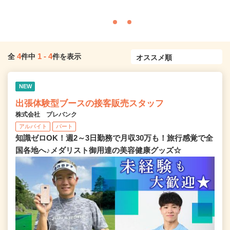
4
1
-
4
全
件中
件を表示
NEW
出張体験型ブースの接客販売スタッフ
株式会社 プレバンク
アルバイト
パート
知識ゼロOK！週2～3日勤務で月収30万も！旅行感覚で全
国各地へ♪メダリスト御用達の美容健康グッズ☆