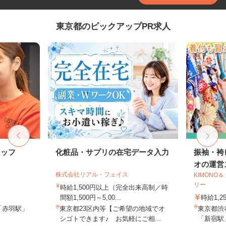
東京都のピックアップPR求人
タッフ
化粧品・サプリの在宅データ入力
振袖・袴
オの運営ス
株式会社リアル・フェイス
KIMONO
リー
時給1,500円以上（完全出来高制／時
間額1,500円～5,00...
時給1,2
「赤羽駅」
東京都23区内等【ご希望の地域でオ
東京都渋谷
シゴトできます♪ お気軽にご相...
「新宿駅