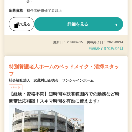
金）
応募資格
初任者研修修了者以上
詳細を見る
後で見る
更新日： 2026/07/15 掲載終了日： 2026/08/14
掲載終了まであと4日
特別養護老人ホームのベッドメイク・清掃スタッ
フ
社会福祉法人 武蔵村山正徳会 サンシャインホーム
パート
【経験・資格不問】短時間や扶養範囲内での勤務など時
間帯は応相談！スキマ時間を有効に使えます♪