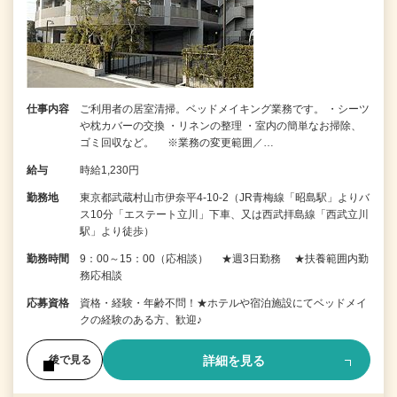
仕事内容
ご利用者の居室清掃。ベッドメイキング業務です。 ・シーツ
や枕カバーの交換 ・リネンの整理 ・室内の簡単なお掃除、
ゴミ回収など。 ※業務の変更範囲／…
給与
時給1,230円
勤務地
東京都武蔵村山市伊奈平4-10-2（JR青梅線「昭島駅」よりバ
ス10分「エステート立川」下車、又は西武拝島線「西武立川
駅」より徒歩）
勤務時間
9：00～15：00（応相談） ★週3日勤務 ★扶養範囲内勤
務応相談
応募資格
資格・経験・年齢不問！★ホテルや宿泊施設にてベッドメイ
クの経験のある方、歓迎♪
詳細を見る
後で見る