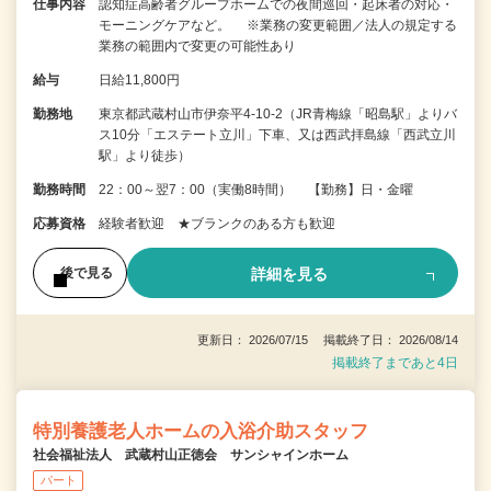
仕事内容
認知症高齢者グループホームでの夜間巡回・起床者の対応・
モーニングケアなど。 ※業務の変更範囲／法人の規定する
業務の範囲内で変更の可能性あり
給与
日給11,800円
勤務地
東京都武蔵村山市伊奈平4-10-2（JR青梅線「昭島駅」よりバ
ス10分「エステート立川」下車、又は西武拝島線「西武立川
駅」より徒歩）
勤務時間
22：00～翌7：00（実働8時間） 【勤務】日・金曜
応募資格
経験者歓迎 ★ブランクのある方も歓迎
詳細を見る
後で見る
更新日： 2026/07/15 掲載終了日： 2026/08/14
掲載終了まであと4日
特別養護老人ホームの入浴介助スタッフ
社会福祉法人 武蔵村山正徳会 サンシャインホーム
パート