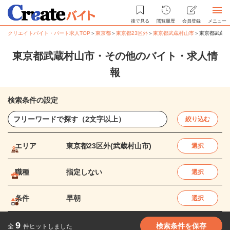
後で見る
閲覧履歴
会員登録
メニュー
クリエイトバイト・パート求人TOP
＞
東京都
＞
東京都23区外
＞
東京都武蔵村山市
＞
東京都武蔵村
東京都武蔵村山市・その他のバイト・求人情
報
検索条件の設定
絞り込む
エリア
東京都23区外(武蔵村山市)
選択
職種
指定しない
選択
条件
早朝
選択
9
検索条件を保存
全
件ヒットしました