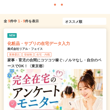
9
1
-
9
全
件中
件を表示
NEW
化粧品・サプリの在宅データ入力
株式会社リアル・フェイス
業務委託
登録制
在宅・内職
家事・育児の合間にコツコツ稼ぐ♪ノルマなし・自分のペ
ースでOK！〈東京都〉