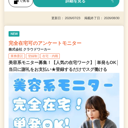
詳細を見る
後で見る
更新日： 2026/07/23 掲載終了日： 2026/08/30
NEW
完全在宅可のアンケートモニター
株式会社 クラウドワーカー
業務委託
登録制
在宅・内職
美容系モニター募集！【人気の在宅ワーク】│単発もOK│
当日に謝礼をお支払い★登録するだけでスグ働ける