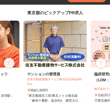
東京都のピックアップPR求人
タッフ
マンションの管理員
臨床研究
住友不動産建物サービス株式会社/hkp260
（LDM：L
31a
株式会社ア
時給1,600円
日給20,
「赤羽駅」
東京都港区三田/東京メトロ南北線
「麻布十番駅」徒歩8分、都営大江...
東京都