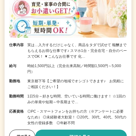
仕事内容
実は…入力するだけじゃなく、商品をタダで試せて 報酬まで
もらえるお得な仕事です♪ スマホ1台・完全在宅・自分のペー
スでOK！ ▼こんなお仕事です 化…
給与
時給1,500円以上（完全出来高制／時間額1,500円～5,000
円）
勤務地
東京都下等【ご希望の地域でオシゴトできます♪ お気軽に
ご相談ください！】
勤務時間
1日5分～好きな時間、空いている時間に働けます！ ☆1回の
みの単発や短期～中長期まで…
応募資格
◎PC・スマートフォンをお持ちの方（※アンケートに必要
なため） ◎未経験者大歓迎！ ◎20代、30代、40代、50代の
女性の登録多数 ◎年齢不問