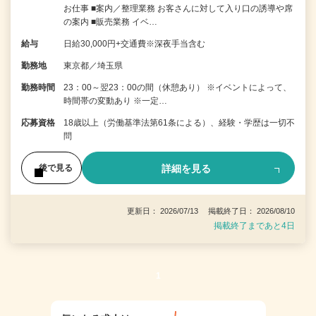
お仕事 ■案内／整理業務 お客さんに対して入り口の誘導や席
の案内 ■販売業務 イベ…
給与
日給30,000円+交通費※深夜手当含む
勤務地
東京都／埼玉県
勤務時間
23：00～翌23：00の間（休憩あり） ※イベントによって、
時間帯の変動あり ※一定…
応募資格
18歳以上（労働基準法第61条による）、経験・学歴は一切不
問
詳細を見る
後で見る
更新日： 2026/07/13 掲載終了日： 2026/08/10
掲載終了まであと4日
1