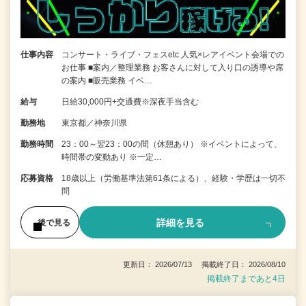
仕事内容
コンサート・ライブ・フェスetc 人気×レアイベント会場での
お仕事 ■案内／整理業務 お客さんに対して入り口の誘導や席
の案内 ■販売業務 イベ…
給与
日給30,000円+交通費※深夜手当含む
勤務地
東京都／神奈川県
勤務時間
23：00～翌23：00の間（休憩あり） ※イベントによって、
時間帯の変動あり ※一定…
応募資格
18歳以上（労働基準法第61条による）、経験・学歴は一切不
問
詳細を見る
後で見る
更新日： 2026/07/13 掲載終了日： 2026/08/10
掲載終了まであと4日