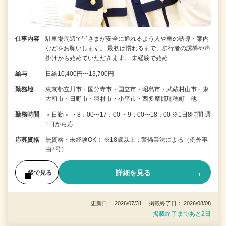
仕事内容
駐車場周辺で皆さまが安全に通れるよう人や車の誘導・案内
などをお願いします。 最初は慣れるまで、歩行者の誘導や声
掛けから始めていただきます。 未経験で始め…
給与
日給10,400円〜13,700円
勤務地
東京都立川市・国分寺市・国立市・昭島市・武蔵村山市・東
大和市・日野市・羽村市・小平市・西多摩郡瑞穂町 他
勤務時間
＜日勤＞ ・8：00〜17：00 ・9：00〜18：00 ※1日8時間 週
1日から応…
応募資格
無資格・未経験OK！ ※18歳以上：警備業法による（例外事
由2号）
詳細を見る
後で見る
更新日： 2026/07/31 掲載終了日： 2026/08/08
掲載終了まであと2日