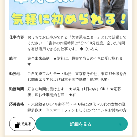
仕事内容
おうちでお仕事ができる『美容系モニター』として活躍して
ください！ 1案件の作業時間は5分〜10分程度。空いた時間
を有効活用できるお仕事です。 ◆【いろん…
給与
完全出来高制 ★謝礼は、最短で当日のうちに受け取れま
す！
勤務地
ご自宅※フルリモート勤務 東京都その他、東京都全域を含
む関東エリアおよび日本全国で勤務可能(在宅OK)
勤務時間
好きな時間に働けます！ ★単発（1日のみ）OK！ ★応募
後、即お仕事開始も可！ ★在…
応募資格
＜未経験者OK／年齢不問＞⇒★特に20代〜50代の女性の登
録多数★ ※スマートフォンもしくはパソコンをお持ちの方
詳細を見る
後で見る