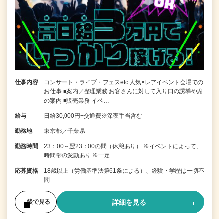
仕事内容
コンサート・ライブ・フェスetc 人気×レアイベント会場での
お仕事 ■案内／整理業務 お客さんに対して入り口の誘導や席
の案内 ■販売業務 イベ…
給与
日給30,000円+交通費※深夜手当含む
勤務地
東京都／千葉県
勤務時間
23：00～翌23：00の間（休憩あり） ※イベントによって、
時間帯の変動あり ※一定…
応募資格
18歳以上（労働基準法第61条による）、経験・学歴は一切不
問
詳細を見る
後で見る