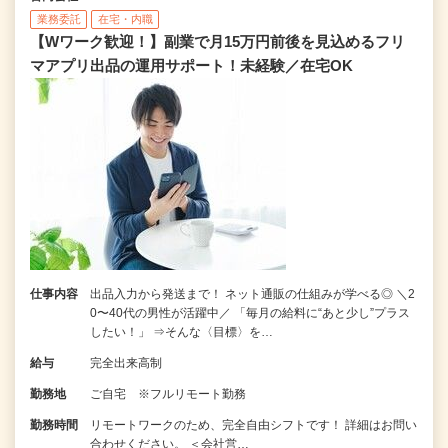
業務委託
在宅・内職
【Wワーク歓迎！】副業で月15万円前後を見込めるフリ
マアプリ出品の運用サポート！未経験／在宅OK
仕事内容
出品入力から発送まで！ ネット通販の仕組みが学べる◎ ＼2
0〜40代の男性が活躍中／ 「毎月の給料に“あと少し”プラス
したい！」 ⇒そんな〈目標〉を…
給与
完全出来高制
勤務地
ご自宅 ※フルリモート勤務
勤務時間
リモートワークのため、完全自由シフトです！ 詳細はお問い
合わせください。 ＜会社営…