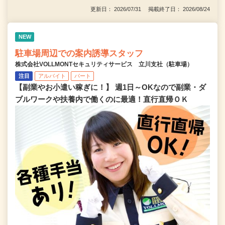
更新日： 2026/07/31 掲載終了日： 2026/08/24
NEW
駐車場周辺での案内誘導スタッフ
株式会社VOLLMONTセキュリティサービス 立川支社（駐車場）
注目
アルバイト
パート
【副業やお小遣い稼ぎに！】 週1日～OKなので副業・ダ
ブルワークや扶養内で働くのに最適！直行直帰ＯＫ