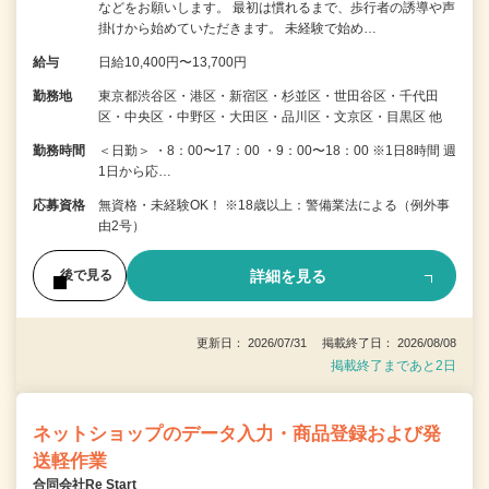
などをお願いします。 最初は慣れるまで、歩行者の誘導や声
掛けから始めていただきます。 未経験で始め…
給与
日給10,400円〜13,700円
勤務地
東京都渋谷区・港区・新宿区・杉並区・世田谷区・千代田
区・中央区・中野区・大田区・品川区・文京区・目黒区 他
勤務時間
＜日勤＞ ・8：00〜17：00 ・9：00〜18：00 ※1日8時間 週
1日から応…
応募資格
無資格・未経験OK！ ※18歳以上：警備業法による（例外事
由2号）
詳細を見る
後で見る
更新日： 2026/07/31 掲載終了日： 2026/08/08
掲載終了まであと2日
ネットショップのデータ入力・商品登録および発
送軽作業
合同会社Re Start