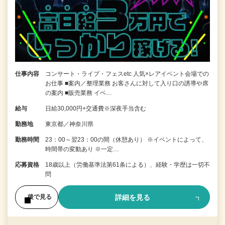
仕事内容
コンサート・ライブ・フェスetc 人気×レアイベント会場での
お仕事 ■案内／整理業務 お客さんに対して入り口の誘導や席
の案内 ■販売業務 イベ…
給与
日給30,000円+交通費※深夜手当含む
勤務地
東京都／神奈川県
勤務時間
23：00～翌23：00の間（休憩あり） ※イベントによって、
時間帯の変動あり ※一定…
応募資格
18歳以上（労働基準法第61条による）、経験・学歴は一切不
問
詳細を見る
後で見る