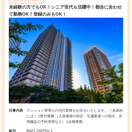
アルバイト
パート
未経験の方でもOK！シニア世代も活躍中！都合に合わせ
て勤務OK！登録のみもOK！
仕事内容
マンション管理人の代行業務をお任せいたします。 ＜具体的
には＞ □受付業務 （入居者様の対応、引越業者への指示、共
用施設の予約管理など） □点検業務…
給与
時給1,330円以上