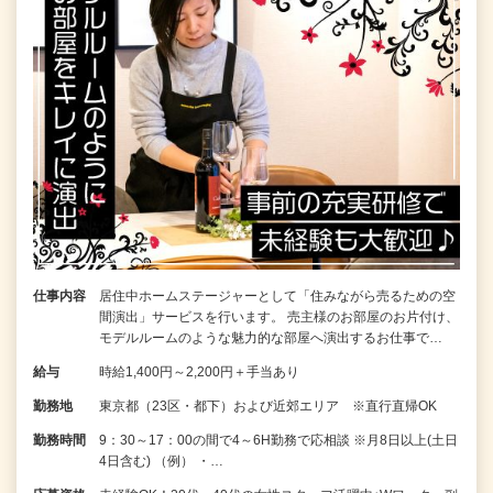
仕事内容
居住中ホームステージャーとして「住みながら売るための空
間演出」サービスを行います。 売主様のお部屋のお片付け、
モデルルームのような魅力的な部屋へ演出するお仕事で…
給与
時給1,400円～2,200円＋手当あり
勤務地
東京都（23区・都下）および近郊エリア ※直行直帰OK
勤務時間
9：30～17：00の間で4～6H勤務で応相談 ※月8日以上(土日
4日含む) （例） ・…