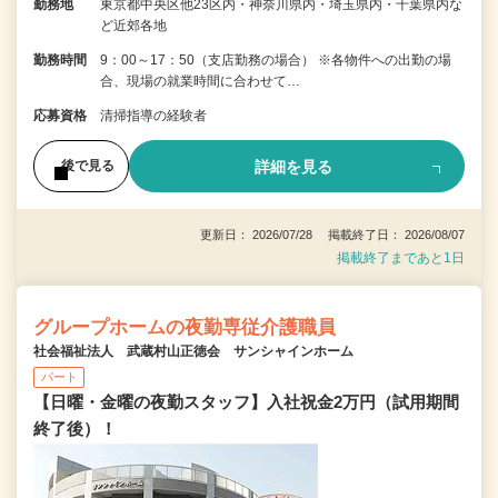
勤務地
東京都中央区他23区内・神奈川県内・埼玉県内・千葉県内な
ど近郊各地
勤務時間
9：00～17：50（支店勤務の場合） ※各物件への出勤の場
合、現場の就業時間に合わせて…
応募資格
清掃指導の経験者
詳細を見る
後で見る
更新日： 2026/07/28 掲載終了日： 2026/08/07
掲載終了まであと1日
グループホームの夜勤専従介護職員
社会福祉法人 武蔵村山正徳会 サンシャインホーム
パート
【日曜・金曜の夜勤スタッフ】入社祝金2万円（試用期間
終了後）！