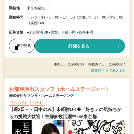
勤務地
東京都全域
勤務時間
＜シフト制＞ 8：00～17：00（実働8h） 17：00～翌9：00
（実働14h） …
応募資格
●未経験者OK●男女、年齢不問 ●資格不問
詳細を見る
後で見る
更新日： 2026/07/06 掲載終了日： 2026/08/07
掲載終了まであと1日
お部屋演出スタッフ（ホームステージャー）
株式会社サマンサ・ホームステージング
アルバイト
パート
【週2日～・日中のみ】未経験OK◆「好き」の気持ちか
らの挑戦大歓迎！主婦多数活躍中♪＠東京都