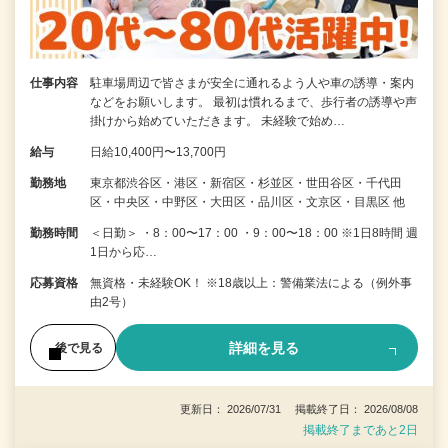
仕事内容
駐車場周辺で皆さまが安全に通れるよう人や車の誘導・案内
などをお願いします。 最初は慣れるまで、歩行者の誘導や声
掛けから始めていただきます。 未経験で始め…
給与
日給10,400円〜13,700円
勤務地
東京都渋谷区・港区・新宿区・杉並区・世田谷区・千代田
区・中央区・中野区・大田区・品川区・文京区・目黒区 他
勤務時間
＜日勤＞ ・8：00〜17：00 ・9：00〜18：00 ※1日8時間 週
1日から応…
応募資格
無資格・未経験OK！ ※18歳以上：警備業法による（例外事
由2号）
詳細を見る
後で見る
更新日： 2026/07/31 掲載終了日： 2026/08/08
掲載終了まであと2日