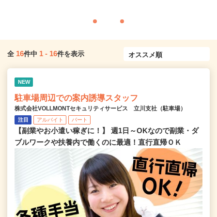
16
1
-
16
全
件中
件を表示
NEW
駐車場周辺での案内誘導スタッフ
株式会社VOLLMONTセキュリティサービス 立川支社（駐車場）
注目
アルバイト
パート
【副業やお小遣い稼ぎに！】 週1日～OKなので副業・ダ
ブルワークや扶養内で働くのに最適！直行直帰ＯＫ