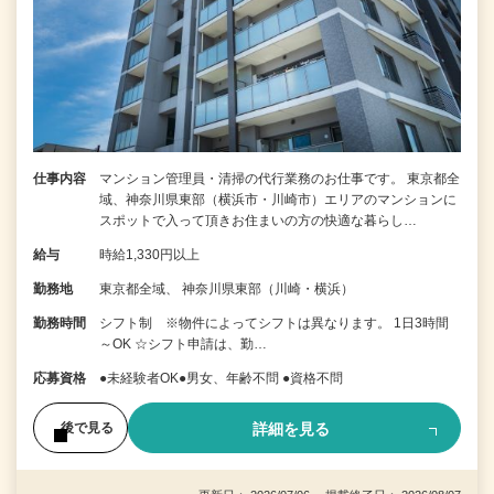
仕事内容
マンション管理員・清掃の代行業務のお仕事です。 東京都全
域、神奈川県東部（横浜市・川崎市）エリアのマンションに
スポットで入って頂きお住まいの方の快適な暮らし…
給与
時給1,330円以上
勤務地
東京都全域、 神奈川県東部（川崎・横浜）
勤務時間
シフト制 ※物件によってシフトは異なります。 1日3時間
～OK ☆シフト申請は、勤…
応募資格
●未経験者OK●男女、年齢不問 ●資格不問
詳細を見る
後で見る