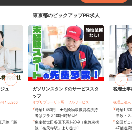
東京都のピックアップPR求人
ルジュ
ガソリンスタンドのサービススタ
税理士事
ッフ
オブリプラーザ下馬 フルサービス
税理士法人
hcp260
時給1,450円 ★危険物取扱資格所持
時給1,3
者はプラス100円時給UP...
年数・ス
江戸線「勝
東京都世田谷区下馬1-20-9（東急東横
全国どこ
線「祐天寺駅」より徒歩1...
47都道