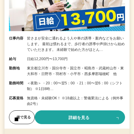
仕事内容
皆さまが安全に通れるよう人や車の誘導・案内などをお願い
します。 最初は慣れるまで、歩行者の誘導や声掛けから始め
ていただきます。 未経験で始めた方がほとん…
給与
日給12,200円〜13,700円
勤務地
東京都立川市・国分寺市・国立市・昭島市・武蔵村山市・東
大和市・日野市・羽村市・小平市・西多摩郡瑞穂町 他
勤務時間
＜夜勤＞ ・20：00〜翌5：00 ・21：00〜翌6：00（シフト
制） ※1日8時…
応募資格
無資格・未経験OK！ ※18歳以上：警備業法による（例外事
由2号）
詳細を見る
後で見る