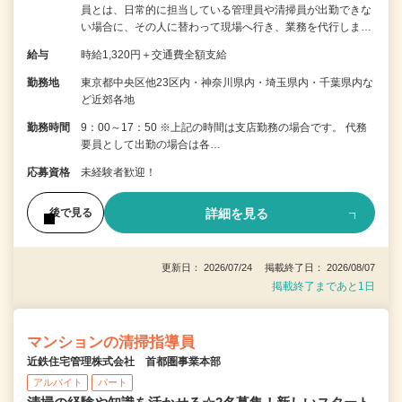
員とは、日常的に担当している管理員や清掃員が出勤できな
い場合に、その人に替わって現場へ行き、業務を代行しま…
給与
時給1,320円＋交通費全額支給
勤務地
東京都中央区他23区内・神奈川県内・埼玉県内・千葉県内な
ど近郊各地
勤務時間
9：00～17：50 ※上記の時間は支店勤務の場合です。 代務
要員として出勤の場合は各…
応募資格
未経験者歓迎！
詳細を見る
後で見る
更新日： 2026/07/24 掲載終了日： 2026/08/07
掲載終了まであと1日
マンションの清掃指導員
近鉄住宅管理株式会社 首都圏事業本部
アルバイト
パート