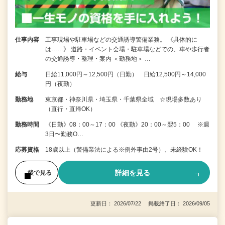
仕事内容
工事現場や駐車場などの交通誘導警備業務。 《具体的に
は……》 道路・イベント会場・駐車場などでの、車や歩行者
の交通誘導・整理・案内 ＜勤務地＞ …
給与
日給11,000円～12,500円（日勤） 日給12,500円～14,000
円（夜勤）
勤務地
東京都・神奈川県・埼玉県・千葉県全域 ☆現場多数あり
（直行・直帰OK）
勤務時間
《日勤》08：00～17：00 《夜勤》20：00～翌5：00 ※週
3日〜勤務O…
応募資格
18歳以上（警備業法による※例外事由2号）、未経験OK！
詳細を見る
後で見る
更新日： 2026/07/22 掲載終了日： 2026/09/05