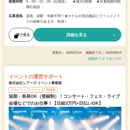
勤務時間
9：00～15：00（応相談） ★週3日勤務 ★扶養範囲内勤
務応相談
応募資格
資格・経験・年齢不問！★ホテルや宿泊施設にてベッドメイ
クの経験のある方、歓迎♪
詳細を見る
後で見る
更新日： 2026/07/15 掲載終了日： 2026/08/14
掲載終了まであと8日
イベントの運営サポート
株式会社シアーズ イベント事業部
アルバイト
パート
登録制
短期・単発OK（登録制）！コンサート・フェス・ライブ
会場などでのお仕事！【日給3万円×日払いOK】