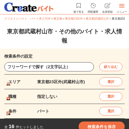
後で見る
閲覧履歴
会員登録
メニュー
クリエイトバイト・パート求人TOP
＞
東京都
＞
東京都23区外
＞
東京都武蔵村山市
＞
東京都武蔵村
東京都武蔵村山市・その他のバイト・求人情
報
検索条件の設定
絞り込む
エリア
東京都23区外(武蔵村山市)
選択
職種
指定しない
選択
条件
パート
選択
16
検索条件を保存
全
件ヒットしました