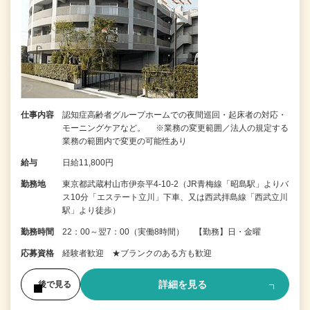
仕事内容
認知症高齢者グループホームでの夜間巡回・起床者の対応・
モーニングケアなど。 ※業務の変更範囲／法人の規定する
業務の範囲内で変更の可能性あり
給与
日給11,800円
勤務地
東京都武蔵村山市伊奈平4-10-2（JR青梅線「昭島駅」よりバ
ス10分「エステート立川」下車、又は西武拝島線「西武立川
駅」より徒歩）
勤務時間
22：00～翌7：00（実働8時間） 【勤務】日・金曜
応募資格
経験者歓迎 ★ブランクのある方も歓迎
詳細を見る
後で見る