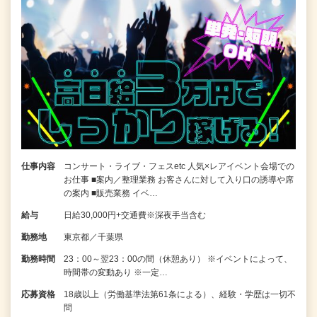
仕事内容
コンサート・ライブ・フェスetc 人気×レアイベント会場での
お仕事 ■案内／整理業務 お客さんに対して入り口の誘導や席
の案内 ■販売業務 イベ…
給与
日給30,000円+交通費※深夜手当含む
勤務地
東京都／千葉県
勤務時間
23：00～翌23：00の間（休憩あり） ※イベントによって、
時間帯の変動あり ※一定…
応募資格
18歳以上（労働基準法第61条による）、経験・学歴は一切不
問