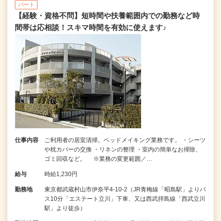
パート
【経験・資格不問】短時間や扶養範囲内での勤務など時
間帯は応相談！スキマ時間を有効に使えます♪
仕事内容
ご利用者の居室清掃。ベッドメイキング業務です。 ・シーツ
や枕カバーの交換 ・リネンの整理 ・室内の簡単なお掃除、
ゴミ回収など。 ※業務の変更範囲／…
給与
時給1,230円
勤務地
東京都武蔵村山市伊奈平4-10-2（JR青梅線「昭島駅」よりバ
ス10分「エステート立川」下車、又は西武拝島線「西武立川
駅」より徒歩）