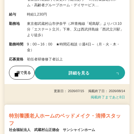
ム・高齢者グループホーム・デイサービス…
給与
時給1,230円
勤務地
東京都武蔵村山市伊奈平（JR青梅線「昭島駅」よりバス10
分「エステート立川」下車、又は西武拝島線「西武立川駅」
より徒歩）
勤務時間
9：00～16：00 ★時間応相談 ☆週4日～（月・火・木・
金）
応募資格
初任者研修修了者以上
詳細を見る
後で見る
更新日： 2026/07/15 掲載終了日： 2026/08/14
掲載終了まであと8日
特別養護老人ホームのベッドメイク・清掃スタッ
フ
社会福祉法人 武蔵村山正徳会 サンシャインホーム