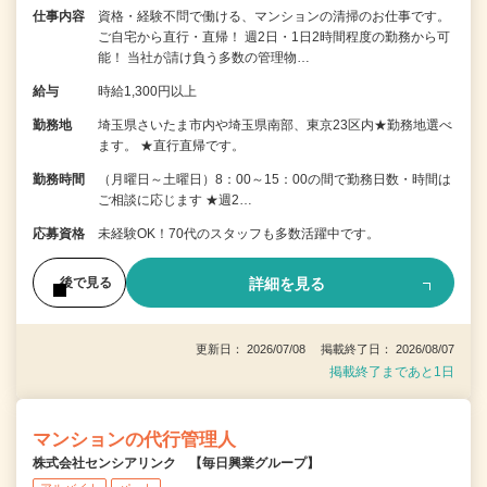
仕事内容
資格・経験不問で働ける、マンションの清掃のお仕事です。
ご自宅から直行・直帰！ 週2日・1日2時間程度の勤務から可
能！ 当社が請け負う多数の管理物…
給与
時給1,300円以上
勤務地
埼玉県さいたま市内や埼玉県南部、東京23区内★勤務地選べ
ます。 ★直行直帰です。
勤務時間
（月曜日～土曜日）8：00～15：00の間で勤務日数・時間は
ご相談に応じます ★週2…
応募資格
未経験OK！70代のスタッフも多数活躍中です。
詳細を見る
後で見る
更新日： 2026/07/08 掲載終了日： 2026/08/07
掲載終了まであと1日
マンションの代行管理人
株式会社センシアリンク 【毎日興業グループ】