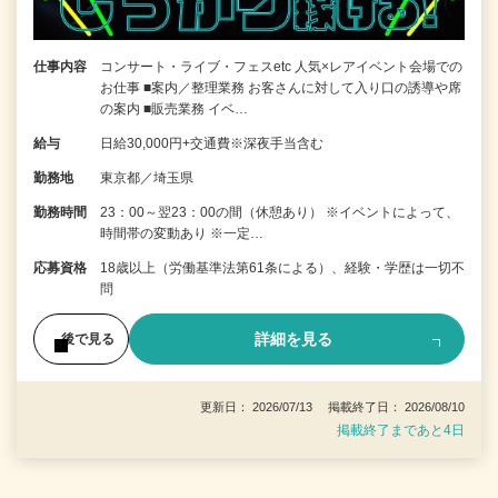
仕事内容
コンサート・ライブ・フェスetc 人気×レアイベント会場での
お仕事 ■案内／整理業務 お客さんに対して入り口の誘導や席
の案内 ■販売業務 イベ…
給与
日給30,000円+交通費※深夜手当含む
勤務地
東京都／埼玉県
勤務時間
23：00～翌23：00の間（休憩あり） ※イベントによって、
時間帯の変動あり ※一定…
応募資格
18歳以上（労働基準法第61条による）、経験・学歴は一切不
問
詳細を見る
後で見る
更新日： 2026/07/13 掲載終了日： 2026/08/10
掲載終了まであと4日