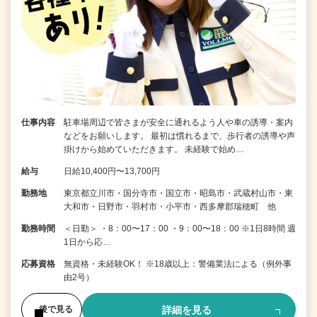
仕事内容
駐車場周辺で皆さまが安全に通れるよう人や車の誘導・案内
などをお願いします。 最初は慣れるまで、歩行者の誘導や声
掛けから始めていただきます。 未経験で始め…
給与
日給10,400円〜13,700円
勤務地
東京都立川市・国分寺市・国立市・昭島市・武蔵村山市・東
大和市・日野市・羽村市・小平市・西多摩郡瑞穂町 他
勤務時間
＜日勤＞ ・8：00〜17：00 ・9：00〜18：00 ※1日8時間 週
1日から応…
応募資格
無資格・未経験OK！ ※18歳以上：警備業法による（例外事
由2号）
詳細を見る
後で見る