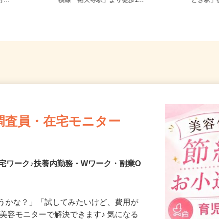
-2（京急線
東京都世田谷区下馬1-20-9（東急東
東京都
...
横線「祐天寺駅」より徒歩1...
どき駅
調査員・在宅モニター
宅ワーク♪扶養内勤務・Wワーク・副業O
合うかな？」「試してみたいけど、費用が