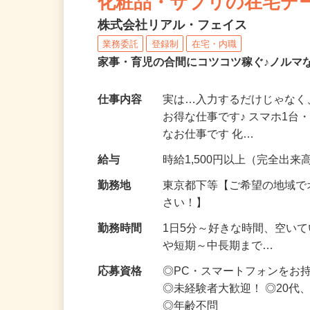
化粧品・サプリの在宅デ
株式会社リアル・フェイス
業務委託
登録制
在宅・内職
家事・育児の合間にコツコツ稼ぐ♪ノルマ
仕事内容
実は…入力するだけじゃなく
お得な仕事です♪ スマホ1台
なお仕事です 化…
給与
時給1,500円以上（完全出来高
勤務地
東京都下等【ご希望の地域で
さい！】
勤務時間
1日5分～好きな時間、空い
や短期～中長期まで…
応募資格
◎PC・スマートフォンをお