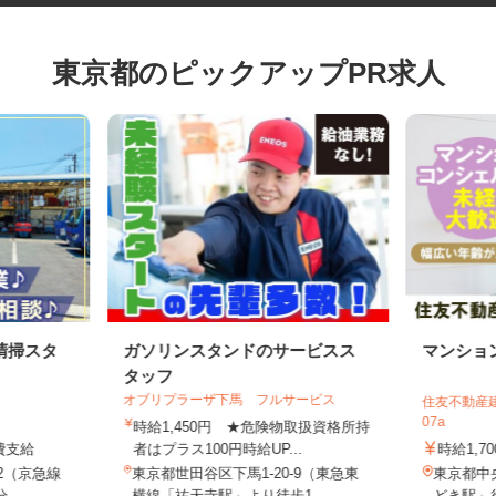
東京都のピックアップPR求人
清掃スタ
ガソリンスタンドのサービスス
マンシ
タッフ
オブリプラーザ下馬 フルサービス
住友不動産
07a
時給1,450円 ★危険物取扱資格所持
通費支給
者はプラス100円時給UP...
時給1,