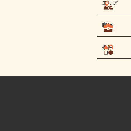
エリア
職種
条件