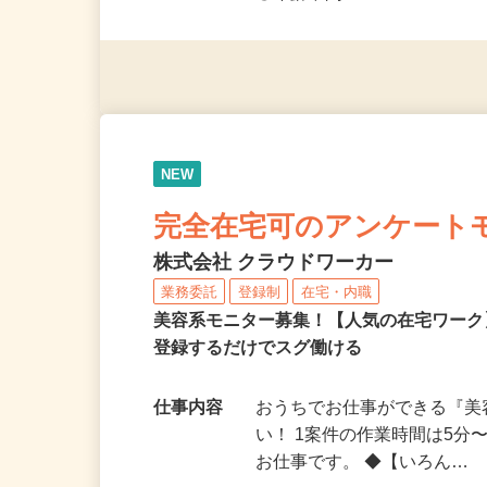
◎未経験者大歓迎！ ◎20代
◎年齢不問
NEW
完全在宅可のアンケート
株式会社 クラウドワーカー
業務委託
登録制
在宅・内職
美容系モニター募集！【人気の在宅ワーク
登録するだけでスグ働ける
仕事内容
おうちでお仕事ができる『