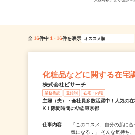
東京都中央区晴海/都営大江戸線「勝
東京都大田区大森東5-18
どき駅」徒歩5分
「大森町駅」より徒歩13分
全
16
件中
1
-
16
件を表示
化粧品などに関する在宅
株式会社ビサーチ
業務委託
登録制
在宅・内職
主婦（夫）・会社員多数活躍中！人気の在
K！隙間時間に◎@東京都
仕事内容
「このコスメ、自分の肌に