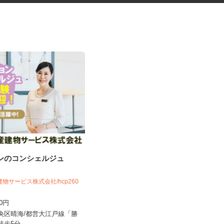
ョンのコンシェルジュ
レンタル機械・機材の清掃スタ
ッフ
建物サービス株式会社/hcp260
アクト建機株式会社
700円
時給1,350円以上＋交通費支給