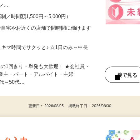
、美容モニターで解決できます♪ 気になる
メン…
制／時間額1,500円～5,000円）
ご自宅やお近くの店舗で間時間に働けます
スキマ時間でサクッと♪ ☆1日のみ～中長
みの1回きり・単発も大歓迎！ ★会社員・
事業主・パート・アルバイト・主婦
後で見
代～50代…
更新日： 2026/08/05 掲載終了日： 2026/08/30