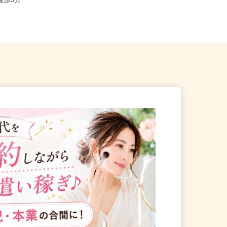
中央区晴海/都営大江戸線「勝
東京都大田区大森東5-18-2（京急線
」徒歩5分
「大森町駅」より徒歩13分...