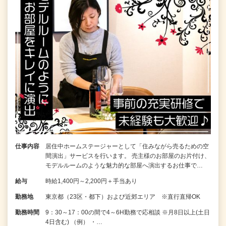
仕事内容
居住中ホームステージャーとして「住みながら売るための空
間演出」サービスを行います。 売主様のお部屋のお片付け、
モデルルームのような魅力的な部屋へ演出するお仕事で…
給与
時給1,400円～2,200円＋手当あり
勤務地
東京都（23区・都下）および近郊エリア ※直行直帰OK
勤務時間
9：30～17：00の間で4～6H勤務で応相談 ※月8日以上(土日
4日含む) （例） ・…