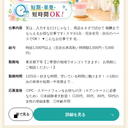
仕事内容
実は…入力するだけじゃなく、商品をタダで試せて 報酬まで
もらえるお得な仕事です♪ スマホ1台・完全在宅・自分のペー
スでOK！ ▼こんなお仕事です 化…
給与
時給1,500円以上（完全出来高制／時間額1,500円～5,000
円）
勤務地
東京都下等【ご希望の地域でオシゴトできます♪ お気軽に
ご相談ください！】
勤務時間
1日5分～好きな時間、空いている時間に働けます！ ☆1回の
みの単発や短期～中長期まで…
応募資格
◎PC・スマートフォンをお持ちの方（※アンケートに必要
なため） ◎未経験者大歓迎！ ◎20代、30代、40代、50代の
女性の登録多数 ◎年齢不問
詳細を見る
後で見る