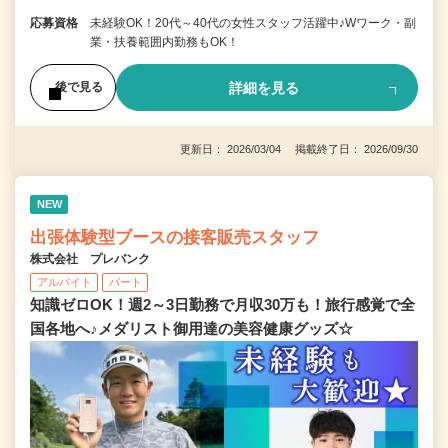
応募資格
未経験OK！20代～40代の女性スタッフ活躍中♪Wワーク・副
業・扶養範囲内勤務もOK！
詳細を見る
後で見る
更新日： 2026/03/04 掲載終了日： 2026/09/30
NEW
出張体験型ブースの接客販売スタッフ
株式会社 プレバンク
アルバイト
パート
知識ゼロOK！週2～3日勤務で月収30万も！旅行感覚で全
国各地へ♪メダリスト御用達の美容健康グッズ☆