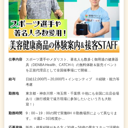
仕事内容
スポーツ選手やメダリスト、著名人も数多く御用達の健康器
具（DENBA Health、CATCH-I）の無料体験＆販売イベント
を正規代理店として全国催事場にて開催…
給与
日給12,000円～20,000円＋インセンティブ ※経験・能力等
考慮
勤務地
東京都・神奈川県・埼玉県・千葉県 ※他にも全国に出店会場
あり（旅行感覚で遠方現場に参加したいという方も大歓
迎！）
勤務時間
9：00～19：00の間で実働8H ※勤務場所によって異なりま
す。 ※週2～3日程度か…
応募資格
販売・接客経験がある方／30歳～58歳の男女スタッフ活躍中