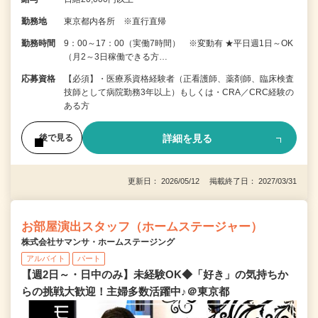
勤務地
東京都内各所 ※直行直帰
勤務時間
9：00～17：00（実働7時間） ※変動有 ★平日週1日～OK
（月2～3日稼働できる方…
応募資格
【必須】・医療系資格経験者（正看護師、薬剤師、臨床検査
技師として病院勤務3年以上）もしくは・CRA／CRC経験の
ある方
詳細を見る
後で見る
更新日： 2026/05/12 掲載終了日： 2027/03/31
お部屋演出スタッフ（ホームステージャー）
株式会社サマンサ・ホームステージング
アルバイト
パート
【週2日～・日中のみ】未経験OK◆「好き」の気持ちか
らの挑戦大歓迎！主婦多数活躍中♪＠東京都