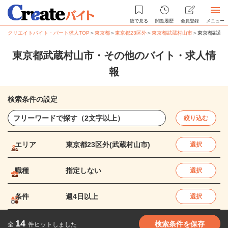
後で見る
閲覧履歴
会員登録
メニュー
クリエイトバイト・パート求人TOP
＞
東京都
＞
東京都23区外
＞
東京都武蔵村山市
＞
東京都武蔵村
東京都武蔵村山市・その他のバイト・求人情
報
検索条件の設定
絞り込む
エリア
東京都23区外(武蔵村山市)
選択
職種
指定しない
選択
条件
週4日以上
選択
14
検索条件を保存
全
件ヒットしました