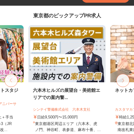
東京都のピックアップPR求人
ォトスタジ
六本木ヒルズの展望台・美術館エ
ネットカ
リアでの案内警...
社アニバーサ
シンテイ警備株式会社 六本木支社
カスタマカ
以上＋手当
日給9,500円〜15,000円
時給1,2
3（JR
東京都港区周辺エリア（六本木、虎
東京都北
...
ノ門、神谷町、表参道、麻布十番、...
南改札東