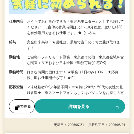
仕事内容
おうちでお仕事ができる『美容系モニター』として活躍して
ください！ 1案件の作業時間は5分〜10分程度。空いた時間
を有効活用できるお仕事です。 ◆【いろん…
給与
完全出来高制 ★謝礼は、最短で当日のうちに受け取れま
す！
勤務地
ご自宅※フルリモート勤務 東京都その他、東京都全域を含
む関東エリアおよび日本全国で勤務可能(在宅OK)
勤務時間
好きな時間に働けます！ ★単発（1日のみ）OK！ ★応募
後、即お仕事開始も可！ ★在…
応募資格
＜未経験者OK／年齢不問＞⇒★特に20代〜50代の女性の登
録多数★ ※スマートフォンもしくはパソコンをお持ちの方
詳細を見る
後で見る
更新日： 2026/07/31 掲載終了日： 2026/08/24