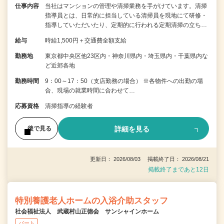
仕事内容
当社はマンションの管理や清掃業務を手がけています。清掃
指導員とは、日常的に担当している清掃員を現地にて研修・
指導していただいたり、定期的に行われる定期清掃の立ち…
給与
時給1,500円＋交通費全額支給
勤務地
東京都中央区他23区内・神奈川県内・埼玉県内・千葉県内な
ど近郊各地
勤務時間
9：00～17：50（支店勤務の場合） ※各物件への出勤の場
合、現場の就業時間に合わせて…
応募資格
清掃指導の経験者
詳細を見る
後で見る
更新日： 2026/08/03 掲載終了日： 2026/08/21
掲載終了まであと12日
特別養護老人ホームの入浴介助スタッフ
社会福祉法人 武蔵村山正徳会 サンシャインホーム
パート