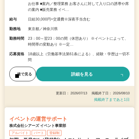
お仕事 ■案内／整理業務 お客さんに対して入り口の誘導や席
の案内 ■販売業務 イベ…
給与
日給30,000円+交通費※深夜手当含む
勤務地
東京都／神奈川県
勤務時間
23：00～翌23：00の間（休憩あり） ※イベントによって、
時間帯の変動あり ※一定…
応募資格
18歳以上（労働基準法第61条による）、経験・学歴は一切不
問
詳細を見る
後で見る
更新日： 2026/07/13 掲載終了日： 2026/08/10
掲載終了まであと1日
イベントの運営サポート
株式会社シアーズ イベント事業部
アルバイト
パート
登録制