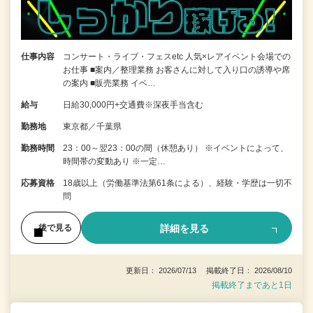
仕事内容
コンサート・ライブ・フェスetc 人気×レアイベント会場での
お仕事 ■案内／整理業務 お客さんに対して入り口の誘導や席
の案内 ■販売業務 イベ…
給与
日給30,000円+交通費※深夜手当含む
勤務地
東京都／千葉県
勤務時間
23：00～翌23：00の間（休憩あり） ※イベントによって、
時間帯の変動あり ※一定…
応募資格
18歳以上（労働基準法第61条による）、経験・学歴は一切不
問
詳細を見る
後で見る
更新日： 2026/07/13 掲載終了日： 2026/08/10
掲載終了まであと1日