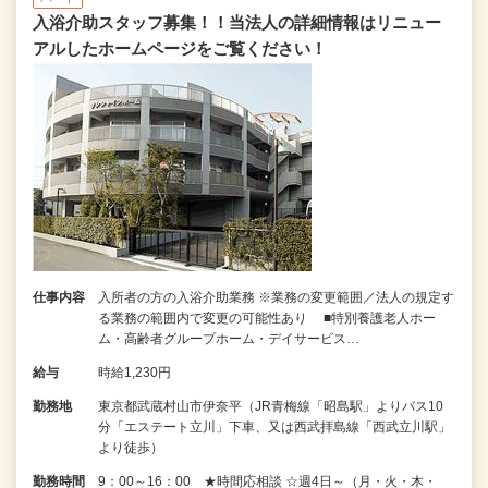
入浴介助スタッフ募集！！当法人の詳細情報はリニュー
アルしたホームページをご覧ください！
仕事内容
入所者の方の入浴介助業務 ※業務の変更範囲／法人の規定す
る業務の範囲内で変更の可能性あり ■特別養護老人ホー
ム・高齢者グループホーム・デイサービス…
給与
時給1,230円
勤務地
東京都武蔵村山市伊奈平（JR青梅線「昭島駅」よりバス10
分「エステート立川」下車、又は西武拝島線「西武立川駅」
より徒歩）
勤務時間
9：00～16：00 ★時間応相談 ☆週4日～（月・火・木・