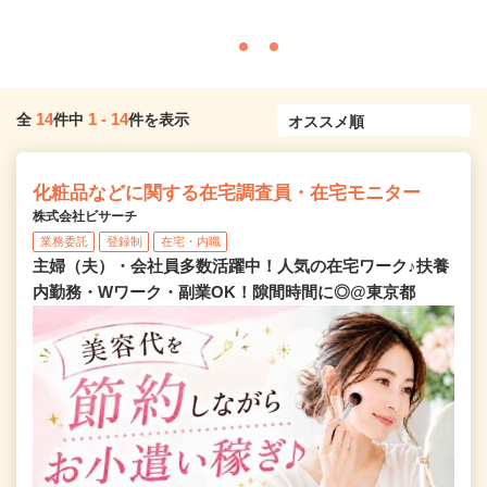
14
1
-
14
全
件中
件を表示
化粧品などに関する在宅調査員・在宅モニター
株式会社ビサーチ
業務委託
登録制
在宅・内職
主婦（夫）・会社員多数活躍中！人気の在宅ワーク♪扶養
内勤務・Wワーク・副業OK！隙間時間に◎@東京都