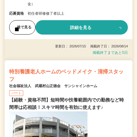
金）
応募資格
初任者研修修了者以上
詳細を見る
後で見る
更新日： 2026/07/15 掲載終了日： 2026/08/14
掲載終了まであと5日
特別養護老人ホームのベッドメイク・清掃スタッ
フ
社会福祉法人 武蔵村山正徳会 サンシャインホーム
パート
【経験・資格不問】短時間や扶養範囲内での勤務など時
間帯は応相談！スキマ時間を有効に使えます♪