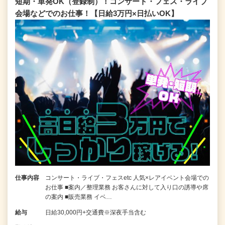
短期・単発OK（登録制）！コンサート・フェス・ライブ
会場などでのお仕事！【日給3万円×日払いOK】
仕事内容
コンサート・ライブ・フェスetc 人気×レアイベント会場での
お仕事 ■案内／整理業務 お客さんに対して入り口の誘導や席
の案内 ■販売業務 イベ…
給与
日給30,000円+交通費※深夜手当含む