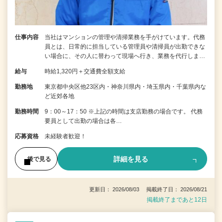
仕事内容
当社はマンションの管理や清掃業務を手がけています。代務
員とは、日常的に担当している管理員や清掃員が出勤できな
い場合に、その人に替わって現場へ行き、業務を代行しま…
給与
時給1,320円＋交通費全額支給
勤務地
東京都中央区他23区内・神奈川県内・埼玉県内・千葉県内な
ど近郊各地
勤務時間
9：00～17：50 ※上記の時間は支店勤務の場合です。 代務
要員として出勤の場合は各…
応募資格
未経験者歓迎！
詳細を見る
後で見る
更新日： 2026/08/03 掲載終了日： 2026/08/21
掲載終了まであと12日