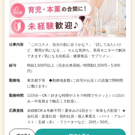
仕事内容
「このコスメ、自分の肌に合うかな？」「試してみたいけ
ど、費用が気になる…」 そんな気持ち、美容モニターで解決
できます♪ 気になる化粧品・健康食品・サプリメン…
給与
時給1,500円以上（完全出来高制／時間額1,500円～5,000
円）
勤務地
東京都下等 ◆勤務地多数♪ご自宅やお近くの店舗で間時間
に働けます♪
勤務時間
1日5分～OK！好きな時間やスキマ時間でサクッと♪ ☆1日の
み～中長期まで幅広く大歓迎♪…
応募資格
未経験OK＆年齢不問！夏休みの1回きり・単発も大歓迎！ ★
会社員・派遣社員・契約社員・個人事業主・パート・アルバ
イト・主婦（夫）・フリーターなど、20代～50代…