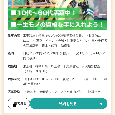
仕事内容
工事現場や駐車場などの交通誘導警備業務。 《具体的に
は……》 道路・イベント会場・駐車場などでの、車や歩行者
の交通誘導・整理・案内 ＜勤務地＞ …
給与
日給11,000円～12,500円（日勤） 日給12,500円～14,000
円（夜勤）
勤務地
東京都・神奈川県・埼玉県・千葉県全域 ☆現場多数あり
（直行・直帰OK）
勤務時間
《日勤》08：00～17：00 《夜勤》20：00～翌5：00 ※週
3日〜勤務O…
応募資格
18歳以上（警備業法による※例外事由2号）、未経験OK！
詳細を見る
後で見る