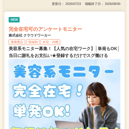
更新日： 2026/07/23 掲載終了日： 2026/08/30
NEW
完全在宅可のアンケートモニター
株式会社 クラウドワーカー
業務委託
登録制
在宅・内職
美容系モニター募集！【人気の在宅ワーク】│単発もOK│
当日に謝礼をお支払い★登録するだけでスグ働ける