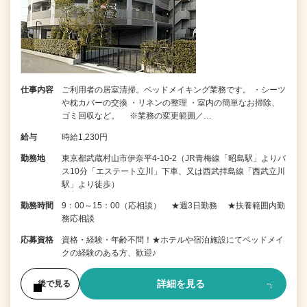
仕事内容
ご利用者の居室清掃。ベッドメイキング業務です。 ・シーツ
や枕カバーの交換 ・リネンの整理 ・室内の簡単なお掃除、
ゴミ回収など。 ※業務の変更範囲／…
給与
時給1,230円
勤務地
東京都武蔵村山市伊奈平4-10-2（JR青梅線「昭島駅」よりバ
ス10分「エステート立川」下車、又は西武拝島線「西武立川
駅」より徒歩）
勤務時間
9：00～15：00（応相談） ★週3日勤務 ★扶養範囲内勤
務応相談
応募資格
資格・経験・年齢不問！★ホテルや宿泊施設にてベッドメイ
クの経験のある方、歓迎♪
詳細を見る
後で見る