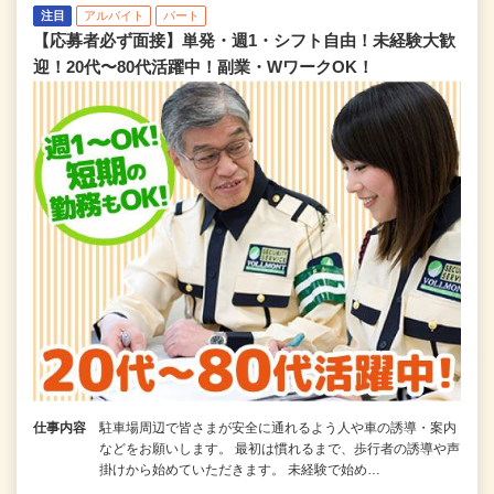
注目
アルバイト
パート
【応募者必ず面接】単発・週1・シフト自由！未経験大歓
迎！20代〜80代活躍中！副業・WワークOK！
仕事内容
駐車場周辺で皆さまが安全に通れるよう人や車の誘導・案内
などをお願いします。 最初は慣れるまで、歩行者の誘導や声
掛けから始めていただきます。 未経験で始め…