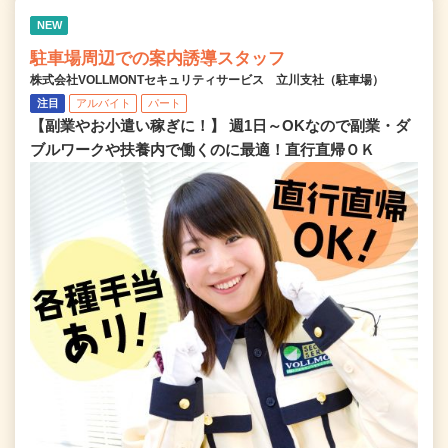
NEW
駐車場周辺での案内誘導スタッフ
株式会社VOLLMONTセキュリティサービス 立川支社（駐車場）
注目
アルバイト
パート
【副業やお小遣い稼ぎに！】 週1日～OKなので副業・ダ
ブルワークや扶養内で働くのに最適！直行直帰ＯＫ