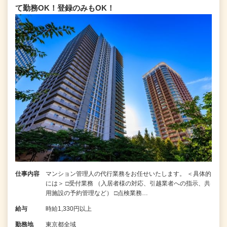
て勤務OK！登録のみもOK！
仕事内容
マンション管理人の代行業務をお任せいたします。 ＜具体的
には＞ □受付業務 （入居者様の対応、引越業者への指示、共
用施設の予約管理など） □点検業務…
給与
時給1,330円以上
勤務地
東京都全域