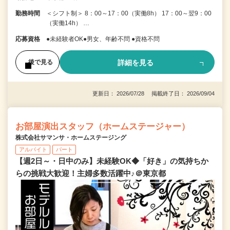
勤務時間
＜シフト制＞ 8：00～17：00（実働8h） 17：00～翌9：00
（実働14h） …
応募資格
●未経験者OK●男女、年齢不問 ●資格不問
詳細を見る
後で見る
更新日： 2026/07/28 掲載終了日： 2026/09/04
お部屋演出スタッフ（ホームステージャー）
株式会社サマンサ・ホームステージング
アルバイト
パート
【週2日～・日中のみ】未経験OK◆「好き」の気持ちか
らの挑戦大歓迎！主婦多数活躍中♪＠東京都