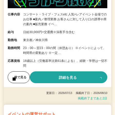
仕事内容
コンサート・ライブ・フェスetc 人気×レアイベント会場での
お仕事 ■案内／整理業務 お客さんに対して入り口の誘導や席
の案内 ■販売業務 イベ…
給与
日給30,000円+交通費※深夜手当含む
勤務地
東京都／神奈川県
勤務時間
23：00～翌23：00の間（休憩あり） ※イベントによって、
時間帯の変動あり ※一定…
応募資格
18歳以上（労働基準法第61条による）、経験・学歴は一切不
問
詳細を見る
後で見る
更新日： 2026/07/13 掲載終了日： 2026/08/10
掲載終了まであと2日
イベントの運営サポート