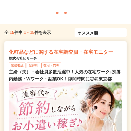
15
1
-
15
全
件中
件を表示
化粧品などに関する在宅調査員・在宅モニター
株式会社ビサーチ
業務委託
登録制
在宅・内職
主婦（夫）・会社員多数活躍中！人気の在宅ワーク♪扶養
内勤務・Wワーク・副業OK！隙間時間に◎@東京都