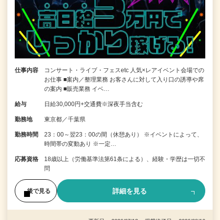
仕事内容
コンサート・ライブ・フェスetc 人気×レアイベント会場での
お仕事 ■案内／整理業務 お客さんに対して入り口の誘導や席
の案内 ■販売業務 イベ…
給与
日給30,000円+交通費※深夜手当含む
勤務地
東京都／千葉県
勤務時間
23：00～翌23：00の間（休憩あり） ※イベントによって、
時間帯の変動あり ※一定…
応募資格
18歳以上（労働基準法第61条による）、経験・学歴は一切不
問
詳細を見る
後で見る