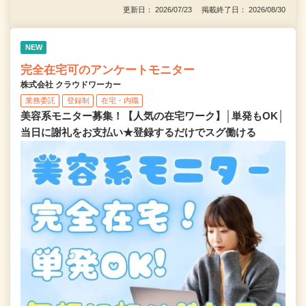
更新日： 2026/07/23 掲載終了日： 2026/08/30
NEW
完全在宅可のアンケートモニター
株式会社 クラウドワーカー
業務委託
登録制
在宅・内職
美容系モニター募集！【人気の在宅ワーク】│単発もOK│
当日に謝礼をお支払い★登録するだけでスグ働ける