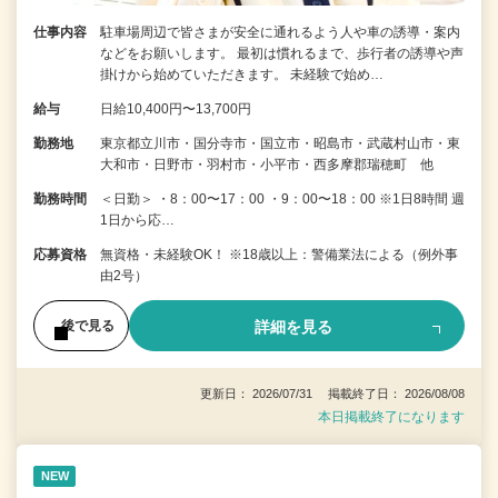
仕事内容
駐車場周辺で皆さまが安全に通れるよう人や車の誘導・案内
などをお願いします。 最初は慣れるまで、歩行者の誘導や声
掛けから始めていただきます。 未経験で始め…
給与
日給10,400円〜13,700円
勤務地
東京都立川市・国分寺市・国立市・昭島市・武蔵村山市・東
大和市・日野市・羽村市・小平市・西多摩郡瑞穂町 他
勤務時間
＜日勤＞ ・8：00〜17：00 ・9：00〜18：00 ※1日8時間 週
1日から応…
応募資格
無資格・未経験OK！ ※18歳以上：警備業法による（例外事
由2号）
詳細を見る
後で見る
更新日： 2026/07/31 掲載終了日： 2026/08/08
本日掲載終了になります
NEW