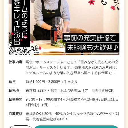
仕事内容
居住中ホームステージャーとして「住みながら売るための空
間演出」サービスを行います。 売主様のお部屋のお片付け、
モデルルームのような魅力的な部屋へ演出するお仕事で…
給与
時給1,400円～2,200円＋手当あり
勤務地
東京都（23区・都下）および近郊エリア ※直行直帰OK
勤務時間
9：30～17：00の間で4～6H勤務で応相談 ※月8日以上(土日
4日含む) （例） ・…
応募資格
未経験OK！20代～40代の女性スタッフ活躍中♪Wワーク・副
業・扶養範囲内勤務もOK！