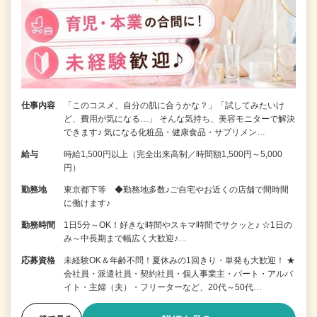
仕事内容
「このコスメ、自分の肌に合うかな？」「試してみたいけ
ど、費用が気になる…」 そんな気持ち、美容モニターで解決
できます♪ 気になる化粧品・健康食品・サプリメン…
給与
時給1,500円以上（完全出来高制／時間額1,500円～5,000
円）
勤務地
東京都下等 ◆勤務地多数♪ご自宅やお近くの店舗で間時間
に働けます♪
勤務時間
1日5分～OK！好きな時間やスキマ時間でサクッと♪ ☆1日の
み～中長期まで幅広く大歓迎♪…
応募資格
未経験OK＆年齢不問！夏休みの1回きり・単発も大歓迎！ ★
会社員・派遣社員・契約社員・個人事業主・パート・アルバ
イト・主婦（夫）・フリーターなど、20代～50代…