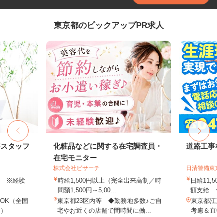
東京都のピックアップPR求人
務スタッフ
化粧品などに関する在宅調査員・
道路工事
在宅モニター
株式会社ビサーチ
日清警備東
以上 ※経験
時給1,500円以上（完全出来高制／時
日給11,
間額1,500円～5,00...
額支給 ★
OK（全国
東京都23区内等 ◆勤務地多数♪ご自
東京都江
し）
宅やお近くの店舗で間時間に働...
考慮＆直