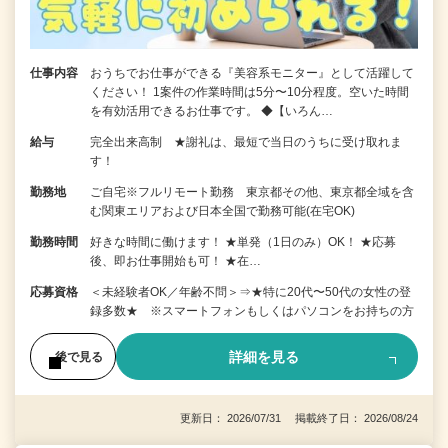
仕事内容
おうちでお仕事ができる『美容系モニター』として活躍して
ください！ 1案件の作業時間は5分〜10分程度。空いた時間
を有効活用できるお仕事です。 ◆【いろん…
給与
完全出来高制 ★謝礼は、最短で当日のうちに受け取れま
す！
勤務地
ご自宅※フルリモート勤務 東京都その他、東京都全域を含
む関東エリアおよび日本全国で勤務可能(在宅OK)
勤務時間
好きな時間に働けます！ ★単発（1日のみ）OK！ ★応募
後、即お仕事開始も可！ ★在…
応募資格
＜未経験者OK／年齢不問＞⇒★特に20代〜50代の女性の登
録多数★ ※スマートフォンもしくはパソコンをお持ちの方
詳細を見る
後で見る
更新日： 2026/07/31 掲載終了日： 2026/08/24