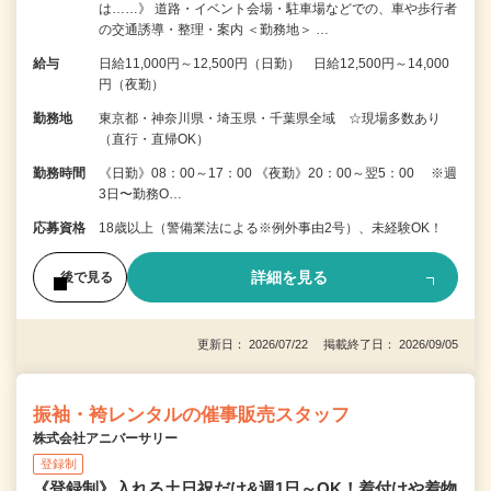
は……》 道路・イベント会場・駐車場などでの、車や歩行者
の交通誘導・整理・案内 ＜勤務地＞ …
給与
日給11,000円～12,500円（日勤） 日給12,500円～14,000
円（夜勤）
勤務地
東京都・神奈川県・埼玉県・千葉県全域 ☆現場多数あり
（直行・直帰OK）
勤務時間
《日勤》08：00～17：00 《夜勤》20：00～翌5：00 ※週
3日〜勤務O…
応募資格
18歳以上（警備業法による※例外事由2号）、未経験OK！
詳細を見る
後で見る
更新日： 2026/07/22 掲載終了日： 2026/09/05
振袖・袴レンタルの催事販売スタッフ
株式会社アニバーサリー
登録制
《登録制》入れる土日祝だけ&週1日～OK！着付けや着物