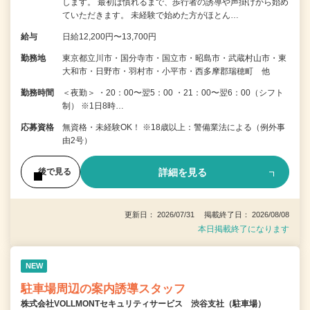
します。 最初は慣れるまで、歩行者の誘導や声掛けから始め
ていただきます。 未経験で始めた方がほとん…
給与
日給12,200円〜13,700円
勤務地
東京都立川市・国分寺市・国立市・昭島市・武蔵村山市・東
大和市・日野市・羽村市・小平市・西多摩郡瑞穂町 他
勤務時間
＜夜勤＞ ・20：00〜翌5：00 ・21：00〜翌6：00（シフト
制） ※1日8時…
応募資格
無資格・未経験OK！ ※18歳以上：警備業法による（例外事
由2号）
詳細を見る
後で見る
更新日： 2026/07/31 掲載終了日： 2026/08/08
本日掲載終了になります
NEW
駐車場周辺の案内誘導スタッフ
株式会社VOLLMONTセキュリティサービス 渋谷支社（駐車場）