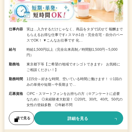
仕事内容
実は…入力するだけじゃなく、商品をタダで試せて 報酬まで
もらえるお得な仕事です♪ スマホ1台・完全在宅・自分のペー
スでOK！ ▼こんなお仕事です 化…
給与
時給1,500円以上（完全出来高制／時間額1,500円～5,000
円）
勤務地
東京都下等【ご希望の地域でオシゴトできます♪ お気軽に
ご相談ください！】
勤務時間
1日5分～好きな時間、空いている時間に働けます！ ☆1回の
みの単発や短期～中長期まで…
応募資格
◎PC・スマートフォンをお持ちの方（※アンケートに必要
なため） ◎未経験者大歓迎！ ◎20代、30代、40代、50代の
女性の登録多数 ◎年齢不問
詳細を見る
後で見る