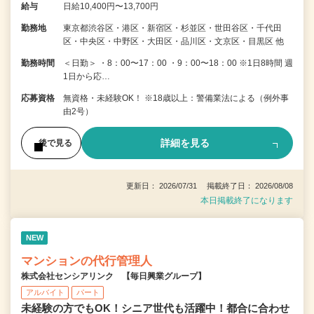
給与
日給10,400円〜13,700円
勤務地
東京都渋谷区・港区・新宿区・杉並区・世田谷区・千代田
区・中央区・中野区・大田区・品川区・文京区・目黒区 他
勤務時間
＜日勤＞ ・8：00〜17：00 ・9：00〜18：00 ※1日8時間 週
1日から応…
応募資格
無資格・未経験OK！ ※18歳以上：警備業法による（例外事
由2号）
詳細を見る
後で見る
更新日： 2026/07/31 掲載終了日： 2026/08/08
本日掲載終了になります
NEW
マンションの代行管理人
株式会社センシアリンク 【毎日興業グループ】
アルバイト
パート
未経験の方でもOK！シニア世代も活躍中！都合に合わせ