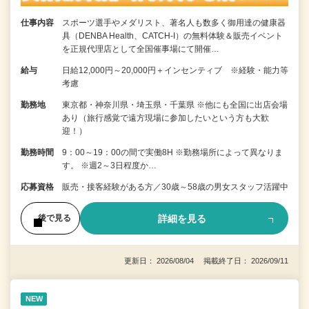
仕事内容
スポーツ選手やメダリスト、著名人も数多く御用達の健康器
具（DENBA Health、CATCH-I）の無料体験＆販売イベント
を正規代理店として全国催事場にて開催…
給与
日給12,000円～20,000円＋インセンティブ ※経験・能力等
考慮
勤務地
東京都・神奈川県・埼玉県・千葉県 ※他にも全国に出店会場
あり（旅行感覚で遠方現場に参加したいという方も大歓
迎！）
勤務時間
9：00～19：00の間で実働8H ※勤務場所によって異なりま
す。 ※週2～3日程度か…
応募資格
販売・接客経験がある方／30歳～58歳の男女スタッフ活躍中
詳細を見る
後で見る
更新日： 2026/08/04 掲載終了日： 2026/09/11
NEW