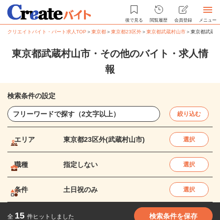
後で見る
閲覧履歴
会員登録
メニュー
クリエイトバイト・パート求人TOP
＞
東京都
＞
東京都23区外
＞
東京都武蔵村山市
＞
東京都武蔵村
東京都武蔵村山市・その他のバイト・求人情
報
検索条件の設定
絞り込む
エリア
東京都23区外(武蔵村山市)
選択
職種
指定しない
選択
条件
土日祝のみ
選択
15
検索条件を保存
全
件ヒットしました