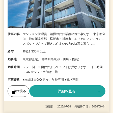
仕事内容
マンション管理員・清掃の代行業務のお仕事です。 東京都全
域、神奈川県東部（横浜市・川崎市）エリアのマンションに
スポットで入って頂きお住まいの方の快適な暮らし…
給与
時給1,330円以上
勤務地
東京都全域、 神奈川県東部（川崎・横浜）
勤務時間
シフト制 ※物件によってシフトは異なります。 1日3時間
～OK ☆シフト申請は、勤…
応募資格
●未経験者OK●男女、年齢不問 ●資格不問
詳細を見る
後で見る
更新日： 2026/07/28 掲載終了日： 2026/09/04