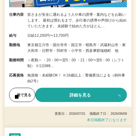
仕事内容
皆さまが安全に通れるよう人や車の誘導・案内などをお願い
します。 最初は慣れるまで、歩行者の誘導や声掛けから始め
ていただきます。 未経験で始めた方がほとん…
給与
日給12,200円〜13,700円
勤務地
東京都立川市・国分寺市・国立市・昭島市・武蔵村山市・東
大和市・日野市・羽村市・小平市・西多摩郡瑞穂町 他
勤務時間
＜夜勤＞ ・20：00〜翌5：00 ・21：00〜翌6：00（シフト
制） ※1日8時…
応募資格
無資格・未経験OK！ ※18歳以上：警備業法による（例外事
由2号）
詳細を見る
後で見る
更新日： 2026/07/31 掲載終了日： 2026/08/08
本日掲載終了になります
NEW