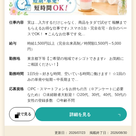
仕事内容
実は…入力するだけじゃなく、商品をタダで試せて 報酬まで
もらえるお得な仕事です♪ スマホ1台・完全在宅・自分のペー
スでOK！ ▼こんなお仕事です 化…
給与
時給1,500円以上（完全出来高制／時間額1,500円～5,000
円）
勤務地
東京都下等【ご希望の地域でオシゴトできます♪ お気軽に
ご相談ください！】
勤務時間
1日5分～好きな時間、空いている時間に働けます！ ☆1回の
みの単発や短期～中長期まで…
応募資格
◎PC・スマートフォンをお持ちの方（※アンケートに必要
なため） ◎未経験者大歓迎！ ◎20代、30代、40代、50代の
女性の登録多数 ◎年齢不問
詳細を見る
後で見る
更新日： 2026/07/23 掲載終了日： 2026/08/30