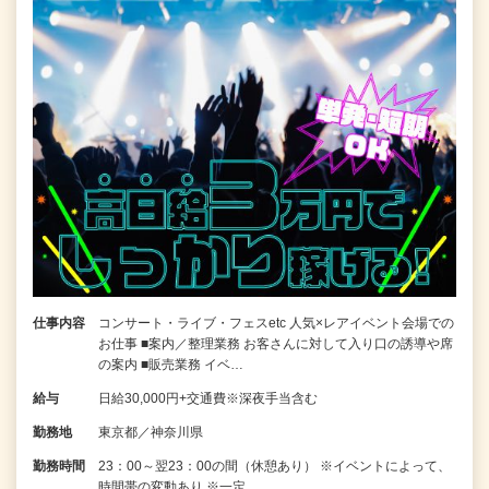
仕事内容
コンサート・ライブ・フェスetc 人気×レアイベント会場での
お仕事 ■案内／整理業務 お客さんに対して入り口の誘導や席
の案内 ■販売業務 イベ…
給与
日給30,000円+交通費※深夜手当含む
勤務地
東京都／神奈川県
勤務時間
23：00～翌23：00の間（休憩あり） ※イベントによって、
時間帯の変動あり ※一定…