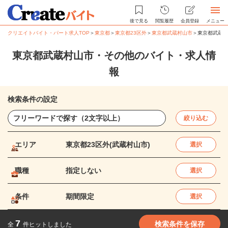
後で見る
閲覧履歴
会員登録
メニュー
クリエイトバイト・パート求人TOP
＞
東京都
＞
東京都23区外
＞
東京都武蔵村山市
＞
東京都武蔵村
東京都武蔵村山市・その他のバイト・求人情
報
検索条件の設定
絞り込む
エリア
東京都23区外(武蔵村山市)
選択
職種
指定しない
選択
条件
期間限定
選択
7
検索条件を保存
全
件ヒットしました