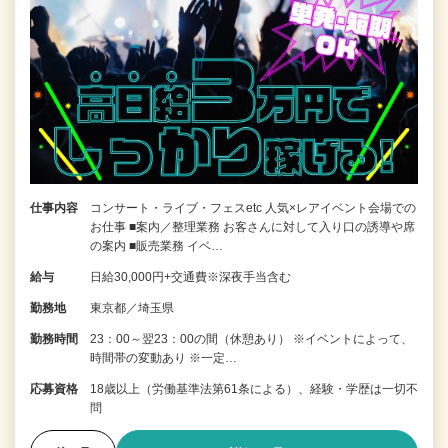
仕事内容
コンサート・ライブ・フェスetc 人気×レアイベント会場での
お仕事 ■案内／整理業務 お客さんに対して入り口の誘導や席
の案内 ■販売業務 イベ…
給与
日給30,000円+交通費※深夜手当含む
勤務地
東京都／埼玉県
勤務時間
23：00～翌23：00の間（休憩あり） ※イベントによって、
時間帯の変動あり ※一定…
応募資格
18歳以上（労働基準法第61条による）、経験・学歴は一切不
問