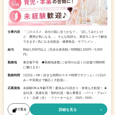
仕事内容
「このコスメ、自分の肌に合うかな？」「試してみたいけ
ど、費用が気になる…」 そんな気持ち、美容モニターで解決
できます♪ 気になる化粧品・健康食品・サプリメン…
給与
時給1,500円以上（完全出来高制／時間額1,500円～5,000
円）
勤務地
東京都下等 ◆勤務地多数♪ご自宅やお近くの店舗で間時間
に働けます♪
勤務時間
1日5分～OK！好きな時間やスキマ時間でサクッと♪ ☆1日の
み～中長期まで幅広く大歓迎♪…
応募資格
未経験OK＆年齢不問！夏休みの1回きり・単発も大歓迎！ ★
会社員・派遣社員・契約社員・個人事業主・パート・アルバ
イト・主婦（夫）・フリーターなど、20代～50代…
詳細を見る
後で見る