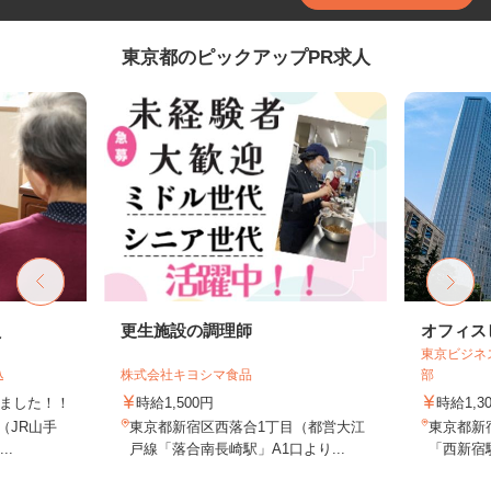
東京都のピックアップPR求人
員
更生施設の調理師
オフィス
東京ビジネ
込
株式会社キヨシマ食品
部
しました！！
時給1,500円
時給1,3
8（JR山手
東京都新宿区西落合1丁目（都営大江
東京都新
..
戸線「落合南長崎駅」A1口より...
「西新宿駅