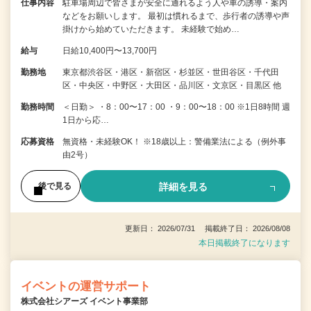
仕事内容
駐車場周辺で皆さまが安全に通れるよう人や車の誘導・案内
などをお願いします。 最初は慣れるまで、歩行者の誘導や声
掛けから始めていただきます。 未経験で始め…
給与
日給10,400円〜13,700円
勤務地
東京都渋谷区・港区・新宿区・杉並区・世田谷区・千代田
区・中央区・中野区・大田区・品川区・文京区・目黒区 他
勤務時間
＜日勤＞ ・8：00〜17：00 ・9：00〜18：00 ※1日8時間 週
1日から応…
応募資格
無資格・未経験OK！ ※18歳以上：警備業法による（例外事
由2号）
詳細を見る
後で見る
更新日： 2026/07/31 掲載終了日： 2026/08/08
本日掲載終了になります
イベントの運営サポート
株式会社シアーズ イベント事業部