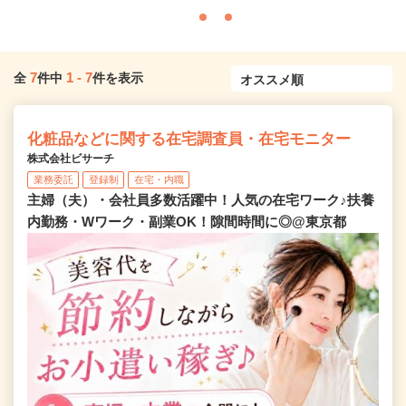
7
1
-
7
全
件中
件を表示
化粧品などに関する在宅調査員・在宅モニター
株式会社ビサーチ
業務委託
登録制
在宅・内職
主婦（夫）・会社員多数活躍中！人気の在宅ワーク♪扶養
内勤務・Wワーク・副業OK！隙間時間に◎@東京都