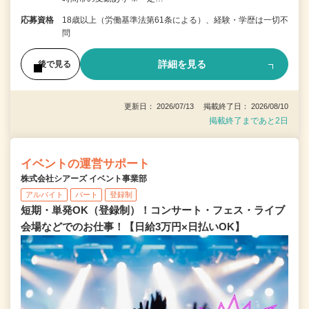
応募資格
18歳以上（労働基準法第61条による）、経験・学歴は一切不
問
詳細を見る
後で見る
更新日： 2026/07/13 掲載終了日： 2026/08/10
掲載終了まであと2日
イベントの運営サポート
株式会社シアーズ イベント事業部
アルバイト
パート
登録制
短期・単発OK（登録制）！コンサート・フェス・ライブ
会場などでのお仕事！【日給3万円×日払いOK】