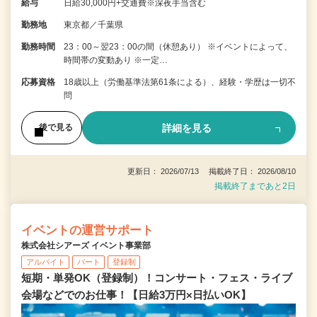
給与
日給30,000円+交通費※深夜手当含む
勤務地
東京都／千葉県
勤務時間
23：00～翌23：00の間（休憩あり） ※イベントによって、
時間帯の変動あり ※一定…
応募資格
18歳以上（労働基準法第61条による）、経験・学歴は一切不
問
詳細を見る
後で見る
更新日： 2026/07/13 掲載終了日： 2026/08/10
掲載終了まであと2日
イベントの運営サポート
株式会社シアーズ イベント事業部
アルバイト
パート
登録制
短期・単発OK（登録制）！コンサート・フェス・ライブ
会場などでのお仕事！【日給3万円×日払いOK】