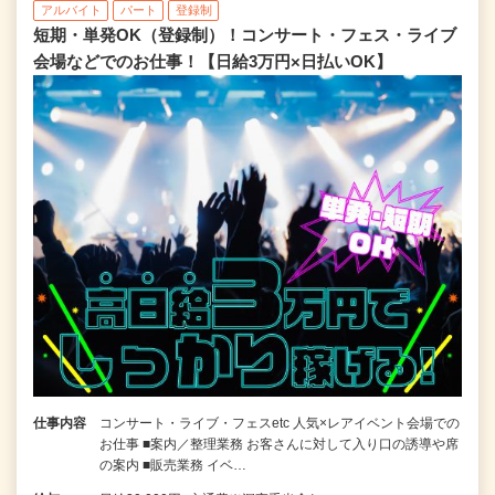
アルバイト
パート
登録制
短期・単発OK（登録制）！コンサート・フェス・ライブ
会場などでのお仕事！【日給3万円×日払いOK】
仕事内容
コンサート・ライブ・フェスetc 人気×レアイベント会場での
お仕事 ■案内／整理業務 お客さんに対して入り口の誘導や席
の案内 ■販売業務 イベ…