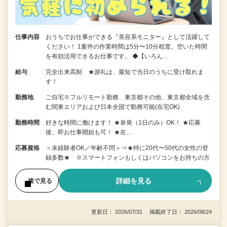
仕事内容
おうちでお仕事ができる『美容系モニター』として活躍して
ください！ 1案件の作業時間は5分〜10分程度。空いた時間
を有効活用できるお仕事です。 ◆【いろん…
給与
完全出来高制 ★謝礼は、最短で当日のうちに受け取れま
す！
勤務地
ご自宅※フルリモート勤務 東京都その他、東京都全域を含
む関東エリアおよび日本全国で勤務可能(在宅OK)
勤務時間
好きな時間に働けます！ ★単発（1日のみ）OK！ ★応募
後、即お仕事開始も可！ ★在…
応募資格
＜未経験者OK／年齢不問＞⇒★特に20代〜50代の女性の登
録多数★ ※スマートフォンもしくはパソコンをお持ちの方
詳細を見る
後で見る
更新日： 2026/07/31 掲載終了日： 2026/08/24