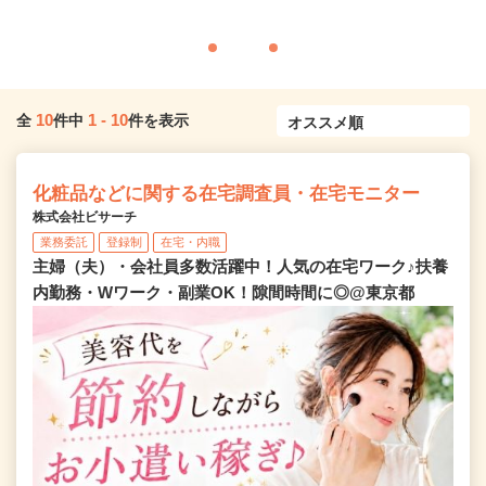
10
1
-
10
全
件中
件を表示
化粧品などに関する在宅調査員・在宅モニター
株式会社ビサーチ
業務委託
登録制
在宅・内職
主婦（夫）・会社員多数活躍中！人気の在宅ワーク♪扶養
内勤務・Wワーク・副業OK！隙間時間に◎@東京都