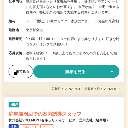
仕事内容
健康食品を食べたり化粧品を使用し、身体測定やアンケート
にお答え頂くなどのお仕事です。 来所が無くご自宅で出来る
案件や、弊社以外の場所で実施する案件もございます…
給与
5,000円以上（1回のモニター参加につき） ※完全出来高制
勤務地
東京都全域
勤務時間
9：00～17：00（モニター内容により異なります） 好きな時
間＆タイミングで勤務OK！…
応募資格
治験未経験OK 18歳以上であれば初めての方も安心して始
められます！
詳細を見る
後で見る
更新日： 2026/07/21 掲載終了日： 2026/11/13
NEW
駐車場周辺での案内誘導スタッフ
株式会社VOLLMONTセキュリティサービス 立川支社（駐車場）
注目
アルバイト
パート