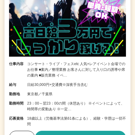
仕事内容
コンサート・ライブ・フェスetc 人気×レアイベント会場での
お仕事 ■案内／整理業務 お客さんに対して入り口の誘導や席
の案内 ■販売業務 イベ…
給与
日給30,000円+交通費※深夜手当含む
勤務地
東京都／千葉県
勤務時間
23：00～翌23：00の間（休憩あり） ※イベントによって、
時間帯の変動あり ※一定…
応募資格
18歳以上（労働基準法第61条による）、経験・学歴は一切不
問