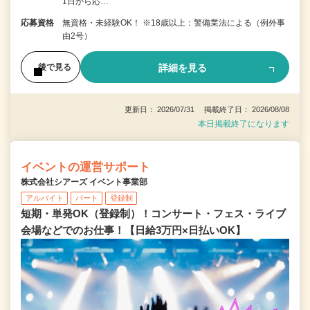
1日から応…
応募資格
無資格・未経験OK！ ※18歳以上：警備業法による（例外事
由2号）
詳細を見る
後で見る
更新日： 2026/07/31 掲載終了日： 2026/08/08
本日掲載終了になります
イベントの運営サポート
株式会社シアーズ イベント事業部
アルバイト
パート
登録制
短期・単発OK（登録制）！コンサート・フェス・ライブ
会場などでのお仕事！【日給3万円×日払いOK】