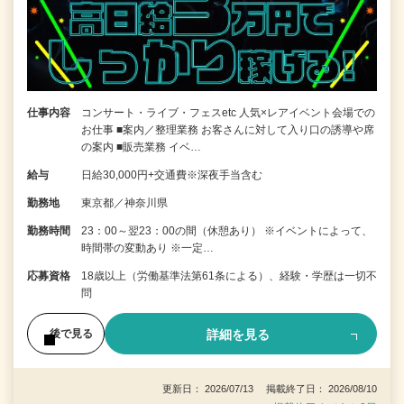
仕事内容
コンサート・ライブ・フェスetc 人気×レアイベント会場での
お仕事 ■案内／整理業務 お客さんに対して入り口の誘導や席
の案内 ■販売業務 イベ…
給与
日給30,000円+交通費※深夜手当含む
勤務地
東京都／神奈川県
勤務時間
23：00～翌23：00の間（休憩あり） ※イベントによって、
時間帯の変動あり ※一定…
応募資格
18歳以上（労働基準法第61条による）、経験・学歴は一切不
問
詳細を見る
後で見る
更新日： 2026/07/13 掲載終了日： 2026/08/10