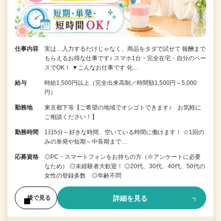
仕事内容
実は…入力するだけじゃなく、商品をタダで試せて 報酬まで
もらえるお得な仕事です♪ スマホ1台・完全在宅・自分のペー
スでOK！ ▼こんなお仕事です 化…
給与
時給1,500円以上（完全出来高制／時間額1,500円～5,000
円）
勤務地
東京都下等【ご希望の地域でオシゴトできます♪ お気軽に
ご相談ください！】
勤務時間
1日5分～好きな時間、空いている時間に働けます！ ☆1回の
みの単発や短期～中長期まで…
応募資格
◎PC・スマートフォンをお持ちの方（※アンケートに必要
なため） ◎未経験者大歓迎！ ◎20代、30代、40代、50代の
女性の登録多数 ◎年齢不問
詳細を見る
後で見る