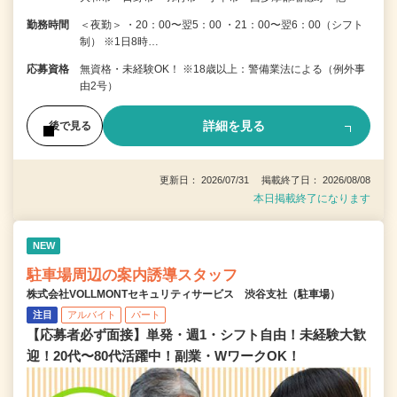
勤務時間
＜夜勤＞ ・20：00〜翌5：00 ・21：00〜翌6：00（シフト
制） ※1日8時…
応募資格
無資格・未経験OK！ ※18歳以上：警備業法による（例外事
由2号）
詳細を見る
後で見る
更新日： 2026/07/31 掲載終了日： 2026/08/08
本日掲載終了になります
NEW
駐車場周辺の案内誘導スタッフ
株式会社VOLLMONTセキュリティサービス 渋谷支社（駐車場）
注目
アルバイト
パート
【応募者必ず面接】単発・週1・シフト自由！未経験大歓
迎！20代〜80代活躍中！副業・WワークOK！