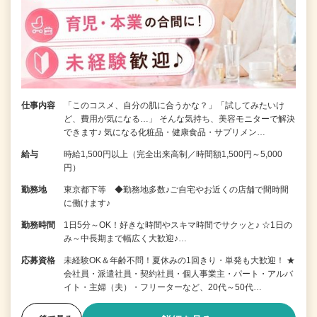
仕事内容
「このコスメ、自分の肌に合うかな？」「試してみたいけ
ど、費用が気になる…」 そんな気持ち、美容モニターで解決
できます♪ 気になる化粧品・健康食品・サプリメン…
給与
時給1,500円以上（完全出来高制／時間額1,500円～5,000
円）
勤務地
東京都下等 ◆勤務地多数♪ご自宅やお近くの店舗で間時間
に働けます♪
勤務時間
1日5分～OK！好きな時間やスキマ時間でサクッと♪ ☆1日の
み～中長期まで幅広く大歓迎♪…
応募資格
未経験OK＆年齢不問！夏休みの1回きり・単発も大歓迎！ ★
会社員・派遣社員・契約社員・個人事業主・パート・アルバ
イト・主婦（夫）・フリーターなど、20代～50代…