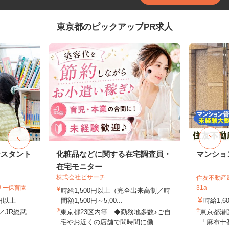
東京都のピックアップPR求人
シスタント
化粧品などに関する在宅調査員・
マンショ
在宅モニター
株式会社ビサーチ
住友不動産建
リー保育園
31a
時給1,500円以上（完全出来高制／時
0円以上
間額1,500円～5,00...
時給1,6
1／JR総武
東京都23区内等 ◆勤務地多数♪ご自
東京都港
.
宅やお近くの店舗で間時間に働...
「麻布十番