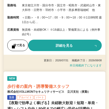
勤務地
東京都立川市・国分寺市・国立市・昭島市・武蔵村山市・東
大和市・日野市・羽村市・小平市・西多摩郡瑞穂町 他
勤務時間
＜日勤＞ ・8：00〜17：00 ・9：00〜18：00 ※1日8時間 週
1日から応…
応募資格
無資格・未経験OK！ ※18歳以上：警備業法による（例外事
由2号）
詳細を見る
後で見る
更新日： 2026/07/31 掲載終了日： 2026/08/08
本日掲載終了になります
NEW
歩行者の案内・誘導警備スタッフ
株式会社VOLLMONTセキュリティサービス 立川支社（夜勤）
注目
アルバイト
パート
【夜勤で効率よく稼げる】未経験大歓迎！短期・単発・
週1・シフト自由！80代までの幅広い世代が活躍中！