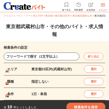
後で見る
閲覧履歴
会員登録
メニュー
クリエイトバイト・パート求人TOP
＞
東京都
＞
東京都23区外
＞
東京都武蔵村山市
＞
東京都武蔵村
東京都武蔵村山市・その他のバイト・求人情
報
検索条件の設定
絞り込む
エリア
東京都23区外(武蔵村山市)
選択
職種
指定しない
選択
条件
1日・単発
選択
10
検索条件を保存
全
件ヒットしました