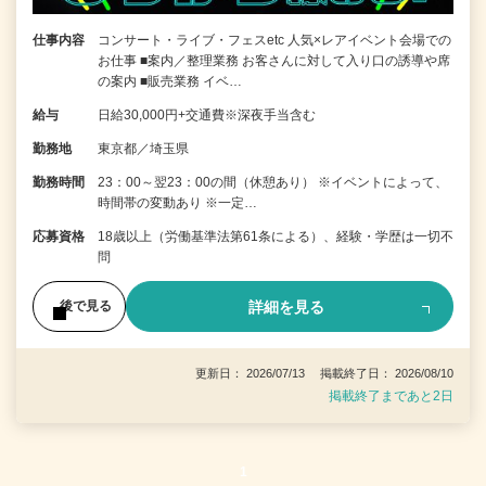
仕事内容
コンサート・ライブ・フェスetc 人気×レアイベント会場での
お仕事 ■案内／整理業務 お客さんに対して入り口の誘導や席
の案内 ■販売業務 イベ…
給与
日給30,000円+交通費※深夜手当含む
勤務地
東京都／埼玉県
勤務時間
23：00～翌23：00の間（休憩あり） ※イベントによって、
時間帯の変動あり ※一定…
応募資格
18歳以上（労働基準法第61条による）、経験・学歴は一切不
問
詳細を見る
後で見る
更新日： 2026/07/13 掲載終了日： 2026/08/10
掲載終了まであと2日
1