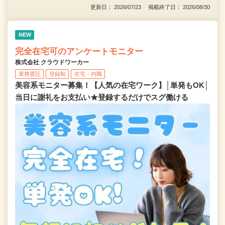
更新日： 2026/07/23 掲載終了日： 2026/08/30
NEW
完全在宅可のアンケートモニター
株式会社 クラウドワーカー
業務委託
登録制
在宅・内職
美容系モニター募集！【人気の在宅ワーク】│単発もOK│
当日に謝礼をお支払い★登録するだけでスグ働ける