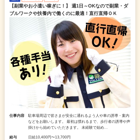
【副業やお小遣い稼ぎに！】 週1日～OKなので副業・ダ
ブルワークや扶養内で働くのに最適！直行直帰ＯＫ
仕事内容
駐車場周辺で皆さまが安全に通れるよう人や車の誘導・案内
などをお願いします。 最初は慣れるまで、歩行者の誘導や声
掛けから始めていただきます。 未経験で始め…
給与
日給10,400円〜13,700円