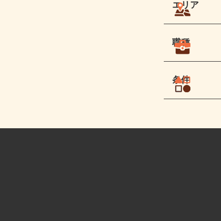
エリア
職種
条件