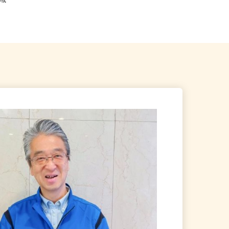
東京都世田谷区下馬1-20-9（東急東
都全域
横線「祐天寺駅」より徒歩1...