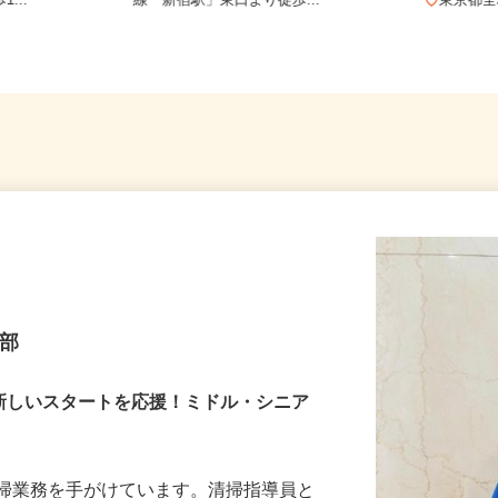
-9（東急東
東京都新宿区歌舞伎町2-37-1（JR各
...
線「新宿駅」東口より徒歩...
東京
本部
！新しいスタートを応援！ミドル・シニア