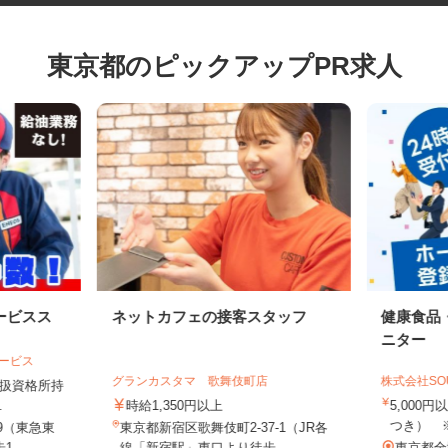
東京都のピックアップPR求人
ービスス
ネットカフェの接客スタッフ
健康食
ニター
サービス
グランカスタマ 歌舞伎町店
株式会社S
物取扱資格所持
..
時給1,350円以上
5,00
つき）