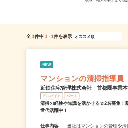
東京都世田谷区下馬1-20
東京都全域
横線「祐天寺駅」より徒歩1
全
1
件中
1
-
1
件を表示
NEW
マンションの清掃指導員
近鉄住宅管理株式会社 首都圏事業
アルバイト
パート
清掃の経験や知識を活かせる☆2名募集
世代活躍中！