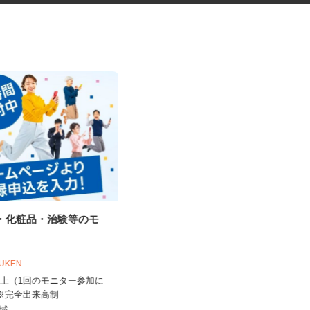
品・化粧品・治験等のモ
ガソリンスタンドのサービスス
タッフ
オブリプラーザ下馬 フルサービス
OUKEN
時給1,450円 ★危険物取扱資格所持
0円以上（1回のモニター参加に
者はプラス100円時給UP...
 ※完全出来高制