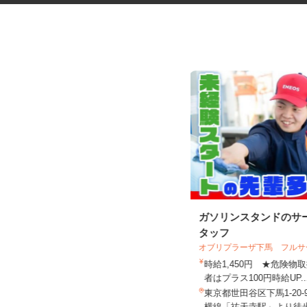
健康食品・化粧品・治験等のモ
ガソリンスタンドのサ
ニター
タッフ
オブリプラーザ下馬 フル
株式会社SOUKEN
時給1,450円 ★危険
5,000円以上（1回のモニター参加に
者はプラス100円時給UP.
つき） ※完全出来高制