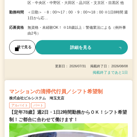
区・中央区・中野区・大田区・品川区・文京区・目黒区 他
勤務時間
＜日勤＞ ・8：00〜17：00 ・9：00〜18：00 ※1日8時間 週
1日から応…
応募資格
無資格・未経験OK！ ※18歳以上：警備業法による（例外事
由2号）
詳細を見る
後で見る
更新日： 2026/07/31 掲載終了日： 2026/08/08
掲載終了まであと1日
マンションの清掃代行員／シフト希望制
株式会社ビルシステム 埼玉支店
アルバイト
パート
【定年78歳】週2日・1日2時間勤務からＯＫ！シフト希望
制！ご都合に合わせて働けます！