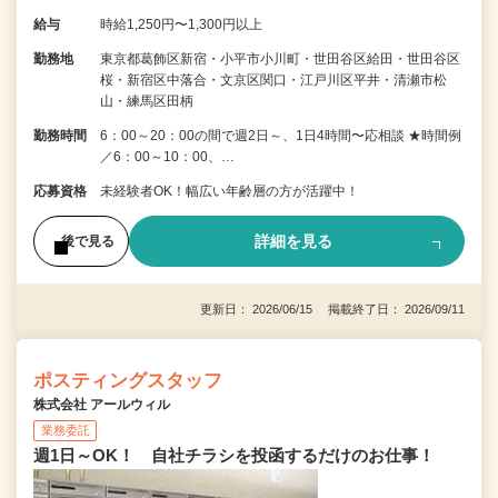
給与
時給1,250円〜1,300円以上
勤務地
東京都葛飾区新宿・小平市小川町・世田谷区給田・世田谷区
桜・新宿区中落合・文京区関口・江戸川区平井・清瀬市松
山・練馬区田柄
勤務時間
6：00～20：00の間で週2日～、1日4時間〜応相談 ★時間例
／6：00～10：00、…
応募資格
未経験者OK！幅広い年齢層の方が活躍中！
詳細を見る
後で見る
更新日： 2026/06/15 掲載終了日： 2026/09/11
ポスティングスタッフ
株式会社 アールウィル
業務委託
週1日～OK！ 自社チラシを投函するだけのお仕事！