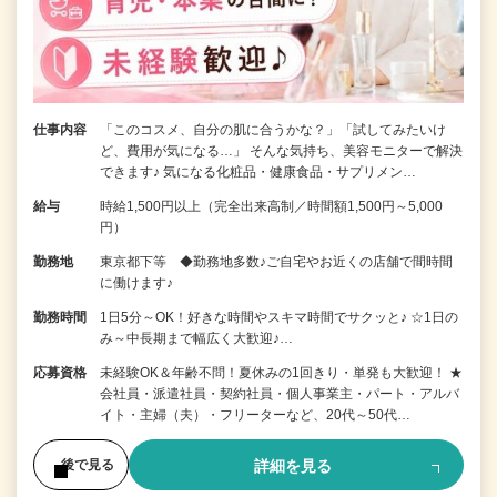
仕事内容
「このコスメ、自分の肌に合うかな？」「試してみたいけ
ど、費用が気になる…」 そんな気持ち、美容モニターで解決
できます♪ 気になる化粧品・健康食品・サプリメン…
給与
時給1,500円以上（完全出来高制／時間額1,500円～5,000
円）
勤務地
東京都下等 ◆勤務地多数♪ご自宅やお近くの店舗で間時間
に働けます♪
勤務時間
1日5分～OK！好きな時間やスキマ時間でサクッと♪ ☆1日の
み～中長期まで幅広く大歓迎♪…
応募資格
未経験OK＆年齢不問！夏休みの1回きり・単発も大歓迎！ ★
会社員・派遣社員・契約社員・個人事業主・パート・アルバ
イト・主婦（夫）・フリーターなど、20代～50代…
詳細を見る
後で見る