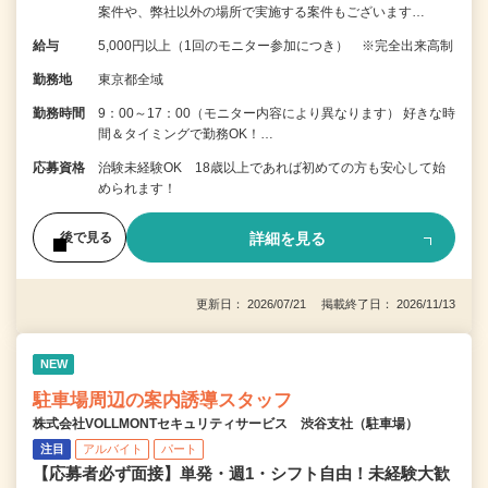
案件や、弊社以外の場所で実施する案件もございます…
給与
5,000円以上（1回のモニター参加につき） ※完全出来高制
勤務地
東京都全域
勤務時間
9：00～17：00（モニター内容により異なります） 好きな時
間＆タイミングで勤務OK！…
応募資格
治験未経験OK 18歳以上であれば初めての方も安心して始
められます！
詳細を見る
後で見る
更新日： 2026/07/21 掲載終了日： 2026/11/13
NEW
駐車場周辺の案内誘導スタッフ
株式会社VOLLMONTセキュリティサービス 渋谷支社（駐車場）
注目
アルバイト
パート
【応募者必ず面接】単発・週1・シフト自由！未経験大歓