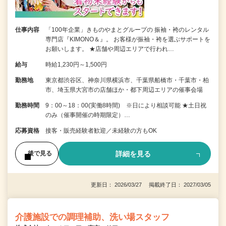
仕事内容
「100年企業」きものやまとグループの 振袖・袴のレンタル
専門店『KIMONO＆』。 お客様が振袖・袴を選ぶサポートを
お願いします。 ★店舗や周辺エリアで行われ…
給与
時給1,230円～1,500円
勤務地
東京都渋谷区、神奈川県横浜市、千葉県船橋市・千葉市・柏
市、埼玉県大宮市の店舗ほか・都下周辺エリアの催事会場
勤務時間
9：00～18：00(実働8時間) ※日により相談可能 ★土日祝
のみ（催事開催の時期限定）…
応募資格
接客・販売経験者歓迎／未経験の方もOK
詳細を見る
後で見る
更新日： 2026/03/27 掲載終了日： 2027/03/05
介護施設での調理補助、洗い場スタッフ