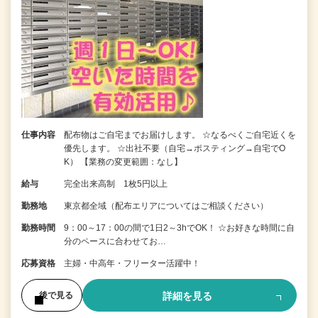
仕事内容
配布物はご自宅までお届けします。 ☆なるべくご自宅近くを
優先します。 ☆出社不要（自宅→ポスティング→自宅でO
K） 【業務の変更範囲：なし】
給与
完全出来高制 1枚5円以上
勤務地
東京都全域（配布エリアについてはご相談ください）
勤務時間
9：00～17：00の間で1日2～3hでOK！ ☆お好きな時間に自
分のペースに合わせてお…
応募資格
主婦・中高年・フリーター活躍中！
詳細を見る
後で見る