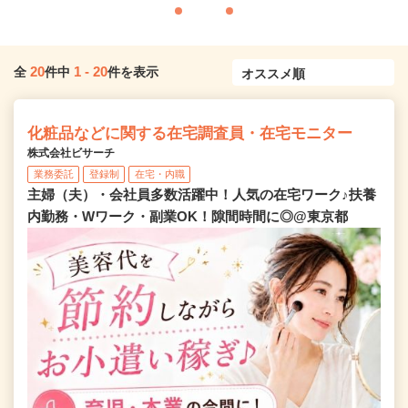
20
1
-
20
全
件中
件を表示
化粧品などに関する在宅調査員・在宅モニター
株式会社ビサーチ
業務委託
登録制
在宅・内職
主婦（夫）・会社員多数活躍中！人気の在宅ワーク♪扶養
内勤務・Wワーク・副業OK！隙間時間に◎@東京都