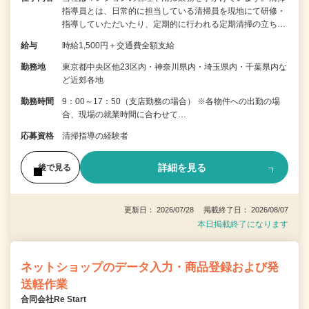
指導員とは、日常的に担当している清掃員を現地にて研修・
指導していただいたり、定期的に行われる定期清掃の立ち…
給与
時給1,500円＋交通費全額支給
勤務地
東京都中央区他23区内・神奈川県内・埼玉県内・千葉県内な
ど近郊各地
勤務時間
9：00～17：50（支店勤務の場合） ※各物件への出勤の場
合、現場の就業時間に合わせて…
応募資格
清掃指導の経験者
詳細を見る
後で見る
更新日： 2026/07/28 掲載終了日： 2026/08/07
本日掲載終了になります
ネットショップのデータ入力・商品登録および発
送軽作業
合同会社Re Start