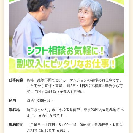
仕事内容
資格・経験不問で働ける、マンションの清掃のお仕事です。
ご自宅から直行・直帰！ 週2日・1日2時間程度の勤務から可
能！ 当社が請け負う多数の管理物…
給与
時給1,300円以上
勤務地
埼玉県さいたま市内や埼玉県南部、東京23区内★勤務地選べ
ます。 ★直行直帰です。
勤務時間
（月曜日～土曜日）8：00～15：00の間で勤務日数・時間は
ご相談に応じます ★週2…