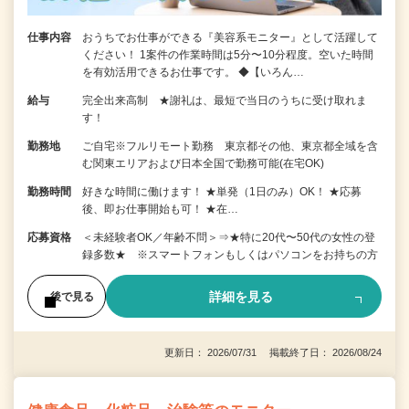
仕事内容
おうちでお仕事ができる『美容系モニター』として活躍して
ください！ 1案件の作業時間は5分〜10分程度。空いた時間
を有効活用できるお仕事です。 ◆【いろん…
給与
完全出来高制 ★謝礼は、最短で当日のうちに受け取れま
す！
勤務地
ご自宅※フルリモート勤務 東京都その他、東京都全域を含
む関東エリアおよび日本全国で勤務可能(在宅OK)
勤務時間
好きな時間に働けます！ ★単発（1日のみ）OK！ ★応募
後、即お仕事開始も可！ ★在…
応募資格
＜未経験者OK／年齢不問＞⇒★特に20代〜50代の女性の登
録多数★ ※スマートフォンもしくはパソコンをお持ちの方
詳細を見る
後で見る
更新日： 2026/07/31 掲載終了日： 2026/08/24