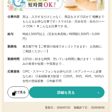
仕事内容
実は…入力するだけじゃなく、商品をタダで試せて 報酬まで
もらえるお得な仕事です♪ スマホ1台・完全在宅・自分のペー
スでOK！ ▼こんなお仕事です 化…
給与
時給1,500円以上（完全出来高制／時間額1,500円～5,000
円）
勤務地
東京都下等【ご希望の地域でオシゴトできます♪ お気軽に
ご相談ください！】
勤務時間
1日5分～好きな時間、空いている時間に働けます！ ☆1回の
みの単発や短期～中長期まで…
応募資格
◎PC・スマートフォンをお持ちの方（※アンケートに必要
なため） ◎未経験者大歓迎！ ◎20代、30代、40代、50代の
女性の登録多数 ◎年齢不問
詳細を見る
後で見る
更新日： 2026/07/23 掲載終了日： 2026/08/30