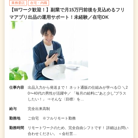
業務委託
在宅・内職
【Wワーク歓迎！】副業で月15万円前後を見込めるフリ
マアプリ出品の運用サポート！未経験／在宅OK
仕事内容
出品入力から発送まで！ ネット通販の仕組みが学べる◎ ＼2
0〜40代の男性が活躍中／ 「毎月の給料に“あと少し”プラス
したい！」 ⇒そんな〈目標〉を…
給与
完全出来高制
勤務地
ご自宅 ※フルリモート勤務
勤務時間
リモートワークのため、完全自由シフトです！ 詳細はお問い
合わせください。 ＜会社営…