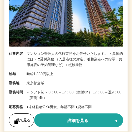
仕事内容
マンション管理人の代行業務をお任せいたします。 ＜具体的
には＞ □受付業務 （入居者様の対応、引越業者への指示、共
用施設の予約管理など） □点検業務…
給与
時給1,330円以上
勤務地
東京都全域
勤務時間
＜シフト制＞ 8：00～17：00（実働8h） 17：00～翌9：00
（実働14h） …
応募資格
●未経験者OK●男女、年齢不問 ●資格不問
詳細を見る
後で見る