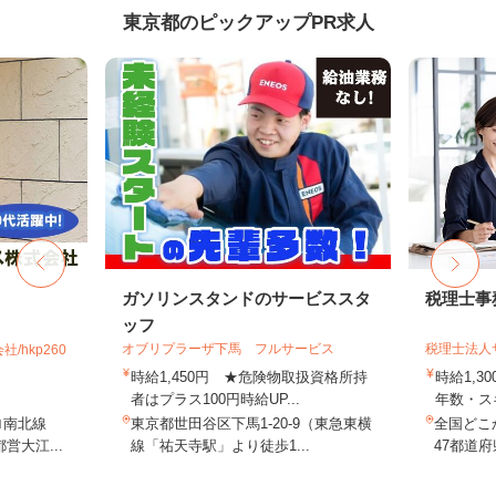
東京都のピックアップPR求人
ガソリンスタンドのサービススタ
税理士事
ッフ
オブリプラーザ下馬 フルサービス
税理士法人
hkp260
時給1,450円 ★危険物取扱資格所持
時給1,3
者はプラス100円時給UP...
年数・ス
ロ南北線
東京都世田谷区下馬1-20-9（東急東横
全国どこ
営大江...
線「祐天寺駅」より徒歩1...
47都道