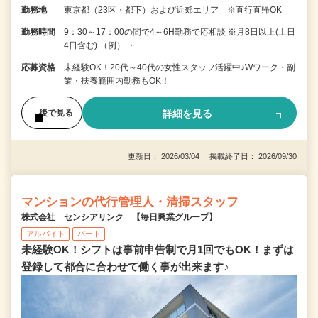
勤務地
東京都（23区・都下）および近郊エリア ※直行直帰OK
勤務時間
9：30～17：00の間で4～6H勤務で応相談 ※月8日以上(土日
4日含む) （例） ・…
応募資格
未経験OK！20代～40代の女性スタッフ活躍中♪Wワーク・副
業・扶養範囲内勤務もOK！
詳細を見る
後で見る
更新日： 2026/03/04 掲載終了日： 2026/09/30
マンションの代行管理人・清掃スタッフ
株式会社 センシアリンク 【毎日興業グループ】
アルバイト
パート
未経験OK！シフトは事前申告制で月1回でもOK！まずは
登録して都合に合わせて働く事が出来ます♪