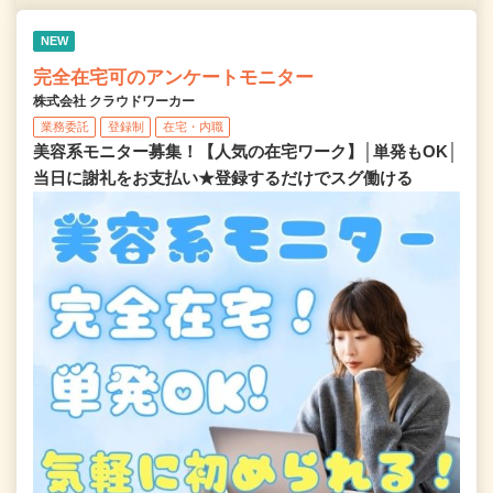
NEW
完全在宅可のアンケートモニター
株式会社 クラウドワーカー
業務委託
登録制
在宅・内職
美容系モニター募集！【人気の在宅ワーク】│単発もOK│
当日に謝礼をお支払い★登録するだけでスグ働ける