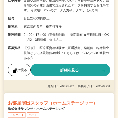
仕事内容
診察や治療内容、検査結果等のカルテ内容等を読み取り、臨
床研究の研究計画書で規定されたデータを抽出するお仕事で
す。 その後EDCへのデータ入力や、クエリ（入力内…
給与
日給20,000円以上
勤務地
東京都内各所 ※直行直帰
勤務時間
9：00～17：00（実働7時間） ※変動有 ★平日週1日～OK
（月2～3日稼働できる方…
応募資格
【必須】・医療系資格経験者（正看護師、薬剤師、臨床検査
技師として病院勤務3年以上）もしくは・CRA／CRC経験の
ある方
詳細を見る
後で見る
更新日： 2026/05/12 掲載終了日： 2027/03/31
お部屋演出スタッフ（ホームステージャー）
株式会社サマンサ・ホームステージング
アルバイト
パート