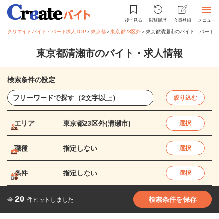
後で見る
閲覧履歴
会員登録
メニュー
クリエイトバイト・パート求人TOP
＞
東京都
＞
東京都23区外
＞
東京都清瀬市のバイト・パート求
東京都清瀬市のバイト・求人情報
検索条件の設定
絞り込む
エリア
東京都23区外(清瀬市)
選択
職種
指定しない
選択
条件
指定しない
選択
20
検索条件を保存
全
件ヒットしました