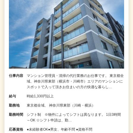
仕事内容
マンション管理員・清掃の代行業務のお仕事です。 東京都全
域、神奈川県東部（横浜市・川崎市）エリアのマンションに
スポットで入って頂きお住まいの方の快適な暮らし…
給与
時給1,330円以上
勤務地
東京都全域、 神奈川県東部（川崎・横浜）
勤務時間
シフト制 ※物件によってシフトは異なります。 1日3時間
～OK ☆シフト申請は、勤…
応募資格
●未経験者OK●男女、年齢不問 ●資格不問