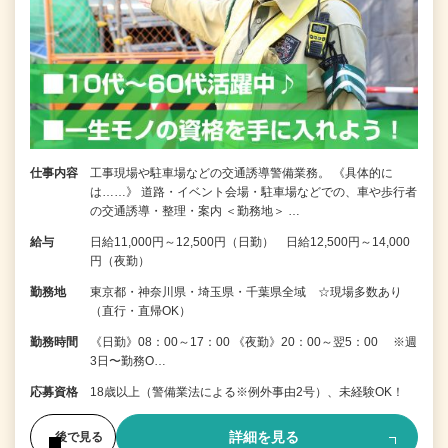
仕事内容
工事現場や駐車場などの交通誘導警備業務。 《具体的に
は……》 道路・イベント会場・駐車場などでの、車や歩行者
の交通誘導・整理・案内 ＜勤務地＞ …
給与
日給11,000円～12,500円（日勤） 日給12,500円～14,000
円（夜勤）
勤務地
東京都・神奈川県・埼玉県・千葉県全域 ☆現場多数あり
（直行・直帰OK）
勤務時間
《日勤》08：00～17：00 《夜勤》20：00～翌5：00 ※週
3日〜勤務O…
応募資格
18歳以上（警備業法による※例外事由2号）、未経験OK！
詳細を見る
後で見る