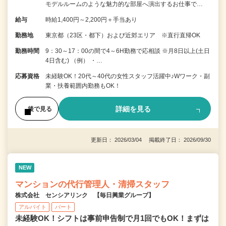
モデルルームのような魅力的な部屋へ演出するお仕事で…
給与
時給1,400円～2,200円＋手当あり
勤務地
東京都（23区・都下）および近郊エリア ※直行直帰OK
勤務時間
9：30～17：00の間で4～6H勤務で応相談 ※月8日以上(土日
4日含む) （例） ・…
応募資格
未経験OK！20代～40代の女性スタッフ活躍中♪Wワーク・副
業・扶養範囲内勤務もOK！
詳細を見る
後で見る
更新日： 2026/03/04 掲載終了日： 2026/09/30
NEW
マンションの代行管理人・清掃スタッフ
株式会社 センシアリンク 【毎日興業グループ】
アルバイト
パート
未経験OK！シフトは事前申告制で月1回でもOK！まずは