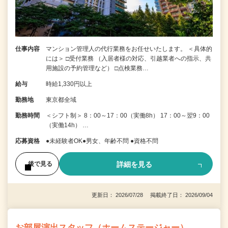
仕事内容
マンション管理人の代行業務をお任せいたします。 ＜具体的
には＞ □受付業務 （入居者様の対応、引越業者への指示、共
用施設の予約管理など） □点検業務…
給与
時給1,330円以上
勤務地
東京都全域
勤務時間
＜シフト制＞ 8：00～17：00（実働8h） 17：00～翌9：00
（実働14h） …
応募資格
●未経験者OK●男女、年齢不問 ●資格不問
詳細を見る
後で見る
更新日： 2026/07/28 掲載終了日： 2026/09/04
お部屋演出スタッフ（ホームステージャー）