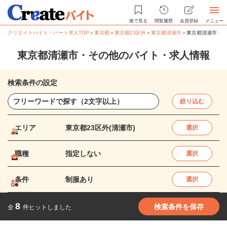
後で見る
閲覧履歴
会員登録
メニュー
クリエイトバイト・パート求人TOP
＞
東京都
＞
東京都23区外
＞
東京都清瀬市
＞
東京都清瀬市・そ
東京都清瀬市・その他のバイト・求人情報
検索条件の設定
絞り込む
エリア
東京都23区外(清瀬市)
選択
職種
指定しない
選択
条件
制服あり
選択
8
検索条件を保存
全
件ヒットしました