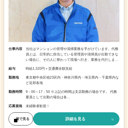
仕事内容
当社はマンションの管理や清掃業務を手がけています。代務
員とは、日常的に担当している管理員や清掃員が出勤できな
い場合に、その人に替わって現場へ行き、業務を代行しま…
給与
時給1,320円＋交通費全額支給
勤務地
東京都中央区他23区内・神奈川県内・埼玉県内・千葉県内な
ど近郊各地
勤務時間
9：00～17：50 ※上記の時間は支店勤務の場合です。 代務
要員として出勤の場合は各…
応募資格
未経験者歓迎！
詳細を見る
後で見る