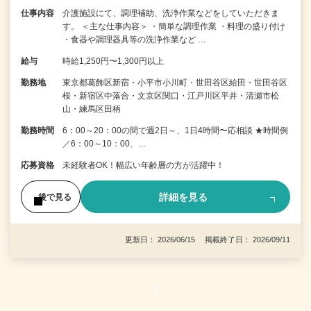
仕事内容
介護施設にて、調理補助、洗浄作業などをしていただきま
す。 ＜主な仕事内容＞ ・簡単な調理作業 ・料理の盛り付け
・食器や調理器具等の洗浄作業など …
給与
時給1,250円〜1,300円以上
勤務地
東京都葛飾区新宿・小平市小川町・世田谷区給田・世田谷区
桜・新宿区中落合・文京区関口・江戸川区平井・清瀬市松
山・練馬区田柄
勤務時間
6：00～20：00の間で週2日～、1日4時間〜応相談 ★時間例
／6：00～10：00、…
応募資格
未経験者OK！幅広い年齢層の方が活躍中！
詳細を見る
後で見る
更新日： 2026/06/15 掲載終了日： 2026/09/11
1