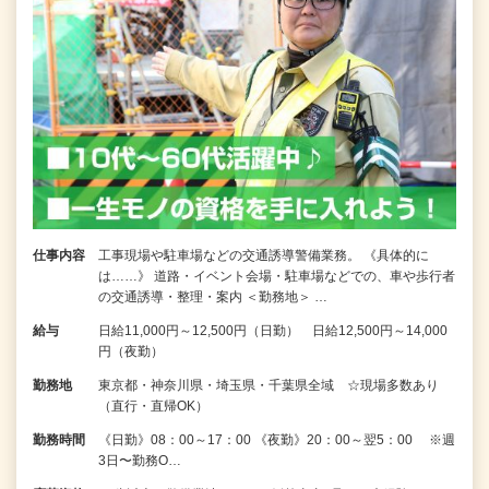
仕事内容
工事現場や駐車場などの交通誘導警備業務。 《具体的に
は……》 道路・イベント会場・駐車場などでの、車や歩行者
の交通誘導・整理・案内 ＜勤務地＞ …
給与
日給11,000円～12,500円（日勤） 日給12,500円～14,000
円（夜勤）
勤務地
東京都・神奈川県・埼玉県・千葉県全域 ☆現場多数あり
（直行・直帰OK）
勤務時間
《日勤》08：00～17：00 《夜勤》20：00～翌5：00 ※週
3日〜勤務O…