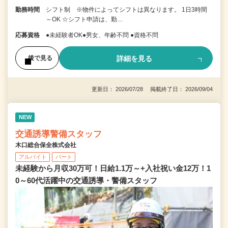
勤務時間
シフト制 ※物件によってシフトは異なります。 1日3時間
～OK ☆シフト申請は、勤…
応募資格
●未経験者OK●男女、年齢不問 ●資格不問
詳細を見る
後で見る
更新日： 2026/07/28 掲載終了日： 2026/09/04
NEW
交通誘導警備スタッフ
木口総合保全株式会社
アルバイト
パート
未経験から月収30万可！日給1.1万～+入社祝い金12万！1
0～60代活躍中の交通誘導・警備スタッフ