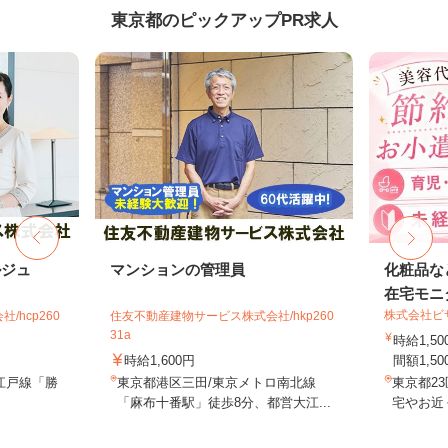
東京都のピックアップPR求人
ルジュ
マンションの管理員
化粧品な
在宅モニ
株式会社ビ
hcp260
住友不動産建物サービス株式会社/hkp260
31a
時給1,
時給1,600円
間額1,500
江戸線「勝
東京都港区三田/東京メトロ南北線
東京都2
「麻布十番駅」徒歩8分、都営大江...
宅やお近