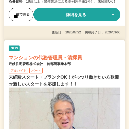
応募資格
18歳以上（警備業法による※例外事由2号）、未経験OK！
詳細を見る
後で見る
更新日： 2026/07/22 掲載終了日： 2026/09/05
NEW
マンションの代務管理員・清掃員
近鉄住宅管理株式会社 首都圏事業本部
アルバイト
パート
未経験スタート・ブランクOK！がっつり働きたい方歓迎
☆新しいスタートを応援します！！