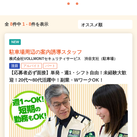
8
1
-
8
全
件中
件を表示
NEW
駐車場周辺の案内誘導スタッフ
株式会社VOLLMONTセキュリティサービス 渋谷支社（駐車場）
注目
アルバイト
パート
【応募者必ず面接】単発・週1・シフト自由！未経験大歓
迎！20代〜80代活躍中！副業・WワークOK！