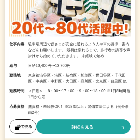
仕事内容
駐車場周辺で皆さまが安全に通れるよう人や車の誘導・案内
などをお願いします。 最初は慣れるまで、歩行者の誘導や声
掛けから始めていただきます。 未経験で始め…
給与
日給10,400円〜13,700円
勤務地
東京都渋谷区・港区・新宿区・杉並区・世田谷区・千代田
区・中央区・中野区・大田区・品川区・文京区・目黒区 他
勤務時間
＜日勤＞ ・8：00〜17：00 ・9：00〜18：00 ※1日8時間 週
1日から応…
応募資格
無資格・未経験OK！ ※18歳以上：警備業法による（例外事
由2号）
詳細を見る
後で見る