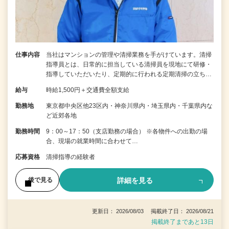
仕事内容
当社はマンションの管理や清掃業務を手がけています。清掃
指導員とは、日常的に担当している清掃員を現地にて研修・
指導していただいたり、定期的に行われる定期清掃の立ち…
給与
時給1,500円＋交通費全額支給
勤務地
東京都中央区他23区内・神奈川県内・埼玉県内・千葉県内な
ど近郊各地
勤務時間
9：00～17：50（支店勤務の場合） ※各物件への出勤の場
合、現場の就業時間に合わせて…
応募資格
清掃指導の経験者
詳細を見る
後で見る
更新日： 2026/08/03 掲載終了日： 2026/08/21
掲載終了まであと13日