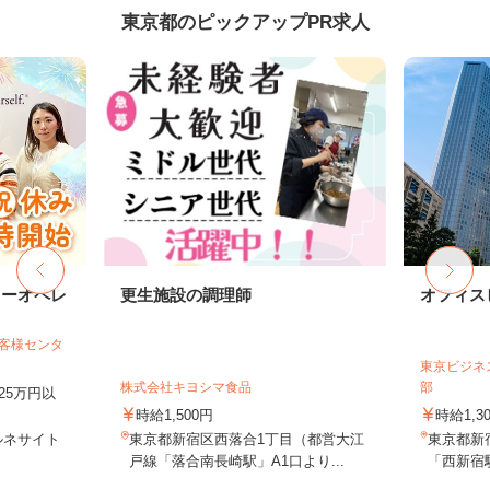
東京都のピックアップPR求人
ターオペレ
更生施設の調理師
オフィス
お客様センタ
東京ビジネ
株式会社キヨシマ食品
部
25万円以
時給1,500円
時給1,3
ルネサイト
東京都新宿区西落合1丁目（都営大江
東京都新
戸線「落合南長崎駅」A1口より...
「西新宿駅