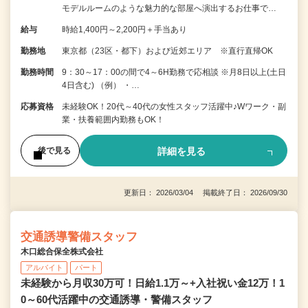
モデルルームのような魅力的な部屋へ演出するお仕事で…
給与
時給1,400円～2,200円＋手当あり
勤務地
東京都（23区・都下）および近郊エリア ※直行直帰OK
勤務時間
9：30～17：00の間で4～6H勤務で応相談 ※月8日以上(土日
4日含む) （例） ・…
応募資格
未経験OK！20代～40代の女性スタッフ活躍中♪Wワーク・副
業・扶養範囲内勤務もOK！
詳細を見る
後で見る
更新日： 2026/03/04 掲載終了日： 2026/09/30
交通誘導警備スタッフ
木口総合保全株式会社
アルバイト
パート
未経験から月収30万可！日給1.1万～+入社祝い金12万！1
0～60代活躍中の交通誘導・警備スタッフ