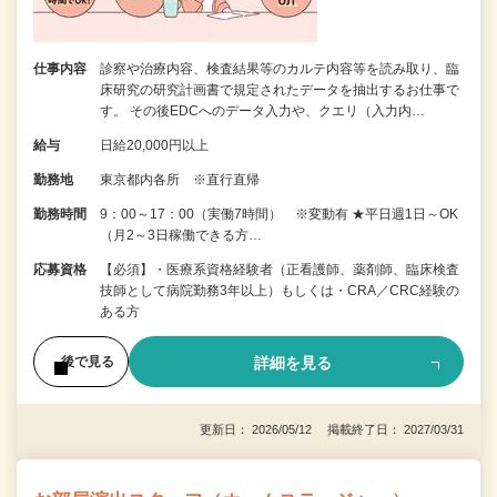
仕事内容
診察や治療内容、検査結果等のカルテ内容等を読み取り、臨
床研究の研究計画書で規定されたデータを抽出するお仕事で
す。 その後EDCへのデータ入力や、クエリ（入力内…
給与
日給20,000円以上
勤務地
東京都内各所 ※直行直帰
勤務時間
9：00～17：00（実働7時間） ※変動有 ★平日週1日～OK
（月2～3日稼働できる方…
応募資格
【必須】・医療系資格経験者（正看護師、薬剤師、臨床検査
技師として病院勤務3年以上）もしくは・CRA／CRC経験の
ある方
詳細を見る
後で見る
更新日： 2026/05/12 掲載終了日： 2027/03/31