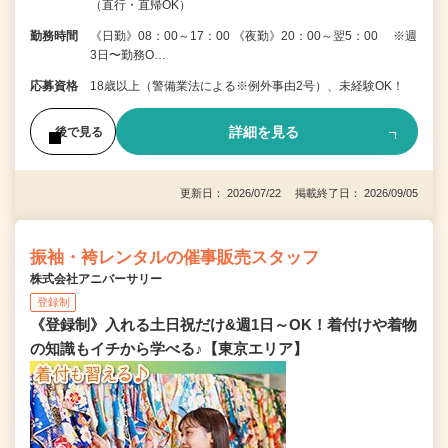
（直行・直帰OK）
勤務時間
《日勤》08：00～17：00 《夜勤》20：00～翌5：00 ※週
3日〜勤務O…
応募資格
18歳以上（警備業法による※例外事由2号）、未経験OK！
詳細を見る
後で見る
更新日： 2026/07/22 掲載終了日： 2026/09/05
振袖・袴レンタルの催事販売スタッフ
株式会社アニバーサリー
登録制
《登録制》入れる土日祝だけ&週1日～OK！着付けや着物
の知識もイチから学べる♪【東京エリア】