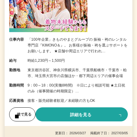
仕事内容
「100年企業」きものやまとグループの 振袖・袴のレンタル
専門店『KIMONO＆』。 お客様が振袖・袴を選ぶサポートを
お願いします。 ★店舗や周辺エリアで行われ…
給与
時給1,230円～1,500円
勤務地
東京都渋谷区、神奈川県横浜市、千葉県船橋市・千葉市・柏
市、埼玉県大宮市の店舗ほか・都下周辺エリアの催事会場
勤務時間
9：00～18：00(実働8時間) ※日により相談可能 ★土日祝
のみ（催事開催の時期限定）…
応募資格
接客・販売経験者歓迎／未経験の方もOK
詳細を見る
後で見る
更新日： 2026/03/27 掲載終了日： 2027/03/05