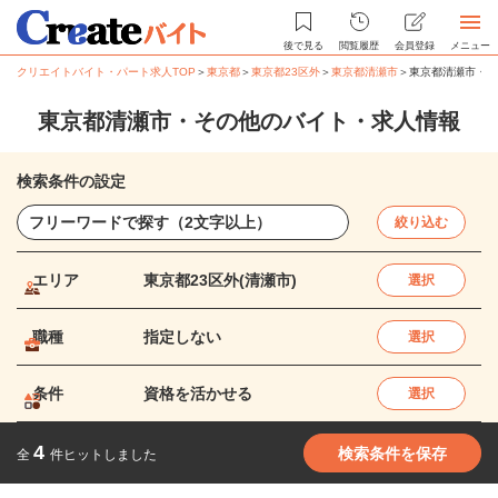
後で見る
閲覧履歴
会員登録
メニュー
クリエイトバイト・パート求人TOP
＞
東京都
＞
東京都23区外
＞
東京都清瀬市
＞
東京都清瀬市・そ
東京都清瀬市・その他のバイト・求人情報
検索条件の設定
絞り込む
エリア
東京都23区外(清瀬市)
選択
職種
指定しない
選択
条件
資格を活かせる
選択
4
検索条件を保存
全
件ヒットしました