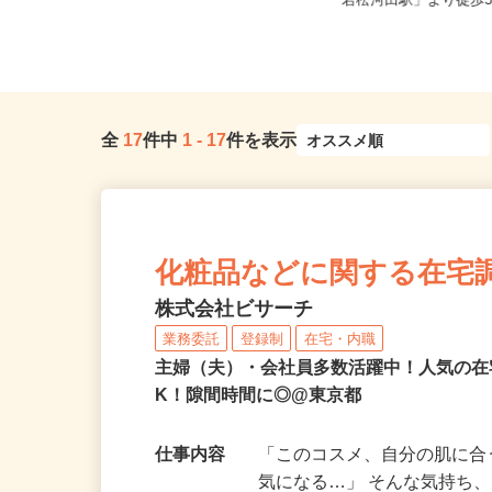
東京都23区内等【ご希望の地域でオ
東京都新宿区戸山（都
シゴトできます♪ お気軽にご相...
「若松河田駅」より徒歩
全
17
件中
1
-
17
件を表示
化粧品などに関する在宅
株式会社ビサーチ
業務委託
登録制
在宅・内職
主婦（夫）・会社員多数活躍中！人気の在
K！隙間時間に◎@東京都
仕事内容
「このコスメ、自分の肌に