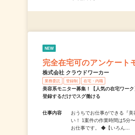
◎未経験者大歓迎！ ◎20代
◎年齢不問
NEW
完全在宅可のアンケート
株式会社 クラウドワーカー
業務委託
登録制
在宅・内職
美容系モニター募集！【人気の在宅ワーク
登録するだけでスグ働ける
仕事内容
おうちでお仕事ができる『