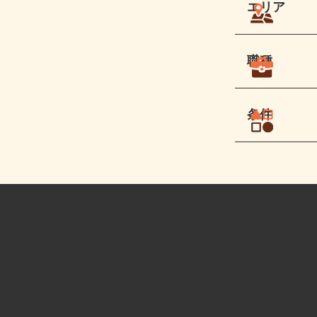
エリア
職種
条件