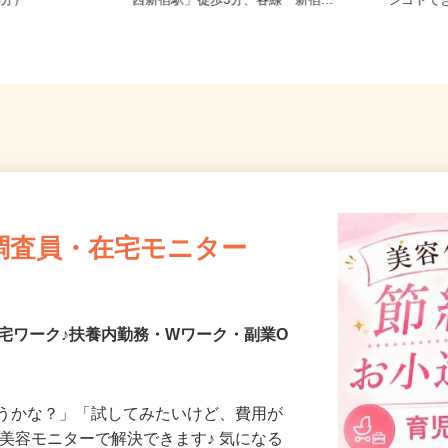
営大江戸線
東京都新宿区／東京メトロ丸ノ内線
東京都
5分）
「西新宿駅」徒歩3分、各線「新宿...
シゴトで
調査員・在宅モニター
宅ワーク♪扶養内勤務・Wワーク・副業O
合うかな？」「試してみたいけど、費用が