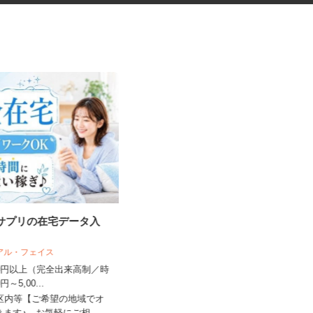
・サプリの在宅データ入
医療材料・医薬品の供給管理
リアル・フェイス
株式会社 エフエスユニマネジメント
＜国立健康危機管理研究機...
,500円以上（完全出来高制／時
00円～5,00...
時給1,250円以上