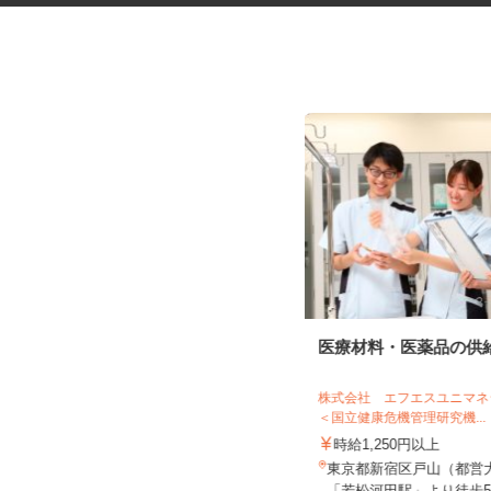
化粧品・サプリの在宅データ入
医療材料・医薬品の供
力
株式会社リアル・フェイス
株式会社 エフエスユニ
＜国立健康危機管理研究機..
時給1,500円以上（完全出来高制／時
間額1,500円～5,00...
時給1,250円以上