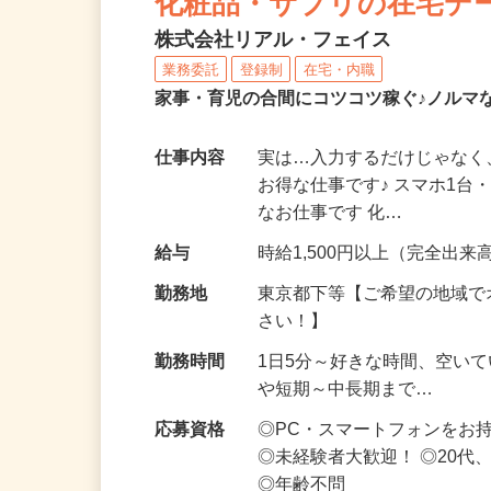
化粧品・サプリの在宅デ
株式会社リアル・フェイス
業務委託
登録制
在宅・内職
家事・育児の合間にコツコツ稼ぐ♪ノルマ
仕事内容
実は…入力するだけじゃなく
お得な仕事です♪ スマホ1台
なお仕事です 化…
給与
時給1,500円以上（完全出来高
勤務地
東京都下等【ご希望の地域で
さい！】
勤務時間
1日5分～好きな時間、空い
や短期～中長期まで…
応募資格
◎PC・スマートフォンをお