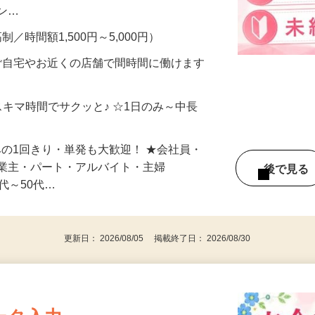
、美容モニターで解決できます♪ 気になる
メン…
制／時間額1,500円～5,000円）
ご自宅やお近くの店舗で間時間に働けます
スキマ時間でサクッと♪ ☆1日のみ～中長
みの1回きり・単発も大歓迎！ ★会社員・
事業主・パート・アルバイト・主婦
後で見
代～50代…
更新日： 2026/08/05 掲載終了日： 2026/08/30