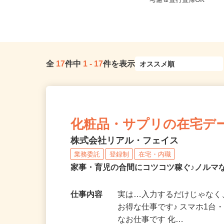
東京都渋谷区千駄ヶ谷5-27-3（JR
東京都江東区 ★ご自
「新宿駅」ミライナタワー改...
考慮＆直行直帰OK
全
17
件中
1
-
17
件を表示
化粧品・サプリの在宅デ
株式会社リアル・フェイス
業務委託
登録制
在宅・内職
家事・育児の合間にコツコツ稼ぐ♪ノルマ
仕事内容
実は…入力するだけじゃなく
お得な仕事です♪ スマホ1台