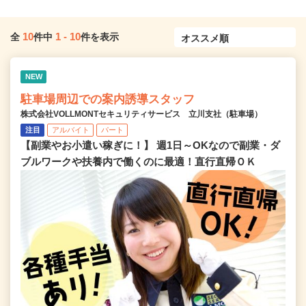
10
1
-
10
全
件中
件を表示
NEW
駐車場周辺での案内誘導スタッフ
株式会社VOLLMONTセキュリティサービス 立川支社（駐車場）
注目
アルバイト
パート
【副業やお小遣い稼ぎに！】 週1日～OKなので副業・ダ
ブルワークや扶養内で働くのに最適！直行直帰ＯＫ