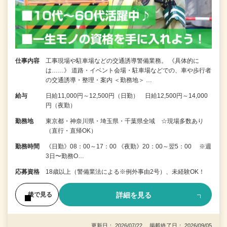
仕事内容
工事現場や駐車場などの交通誘導警備業務。 《具体的に
は……》 道路・イベント会場・駐車場などでの、車や歩行者
の交通誘導・整理・案内 ＜勤務地＞ …
給与
日給11,000円～12,500円（日勤） 日給12,500円～14,000
円（夜勤）
勤務地
東京都・神奈川県・埼玉県・千葉県全域 ☆現場多数あり
（直行・直帰OK）
勤務時間
《日勤》08：00～17：00 《夜勤》20：00～翌5：00 ※週
3日〜勤務O…
応募資格
18歳以上（警備業法による※例外事由2号）、未経験OK！
詳細を見る
後で見る
更新日： 2026/07/22 掲載終了日： 2026/09/05