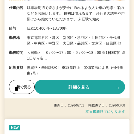
仕事内容
駐車場周辺で皆さまが安全に通れるよう人や車の誘導・案内
などをお願いします。 最初は慣れるまで、歩行者の誘導や声
掛けから始めていただきます。 未経験で始め…
給与
日給10,400円〜13,700円
勤務地
東京都渋谷区・港区・新宿区・杉並区・世田谷区・千代田
区・中央区・中野区・大田区・品川区・文京区・目黒区 他
勤務時間
＜日勤＞ ・8：00〜17：00 ・9：00〜18：00 ※1日8時間 週
1日から応…
応募資格
無資格・未経験OK！ ※18歳以上：警備業法による（例外事
由2号）
詳細を見る
後で見る
更新日： 2026/07/31 掲載終了日： 2026/08/08
本日掲載終了になります
NEW