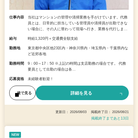
仕事内容
当社はマンションの管理や清掃業務を手がけています。代務
員とは、日常的に担当している管理員や清掃員が出勤できな
い場合に、その人に替わって現場へ行き、業務を代行しま…
給与
時給1,320円＋交通費全額支給
勤務地
東京都中央区他23区内・神奈川県内・埼玉県内・千葉県内な
ど近郊各地
勤務時間
9：00～17：50 ※上記の時間は支店勤務の場合です。 代務
要員として出勤の場合は各…
応募資格
未経験者歓迎！
詳細を見る
後で見る
更新日： 2026/08/03 掲載終了日： 2026/08/21
掲載終了まであと13日
NEW