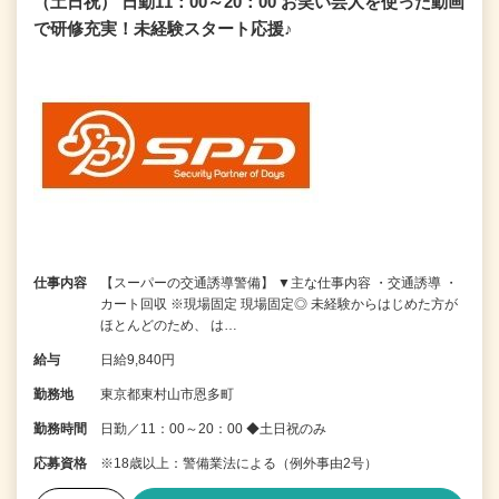
（土日祝） 日勤11：00～20：00 お笑い芸人を使った動画
で研修充実！未経験スタート応援♪
仕事内容
【スーパーの交通誘導警備】 ▼主な仕事内容 ・交通誘導 ・
カート回収 ※現場固定 現場固定◎ 未経験からはじめた方が
ほとんどのため、 は…
給与
日給9,840円
勤務地
東京都東村山市恩多町
勤務時間
日勤／11：00～20：00 ◆土日祝のみ
応募資格
※18歳以上：警備業法による（例外事由2号）