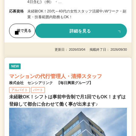
4日含む) （例） ・…
応募資格
未経験OK！20代～40代の女性スタッフ活躍中♪Wワーク・副
業・扶養範囲内勤務もOK！
詳細を見る
後で見る
更新日： 2026/03/04 掲載終了日： 2026/09/30
NEW
マンションの代行管理人・清掃スタッフ
株式会社 センシアリンク 【毎日興業グループ】
アルバイト
パート
未経験OK！シフトは事前申告制で月1回でもOK！まずは
登録して都合に合わせて働く事が出来ます♪