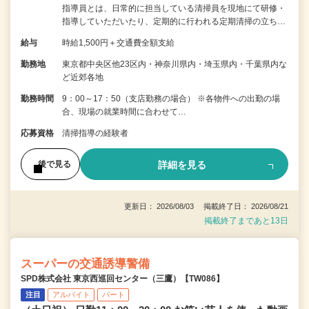
指導員とは、日常的に担当している清掃員を現地にて研修・
指導していただいたり、定期的に行われる定期清掃の立ち…
給与
時給1,500円＋交通費全額支給
勤務地
東京都中央区他23区内・神奈川県内・埼玉県内・千葉県内な
ど近郊各地
勤務時間
9：00～17：50（支店勤務の場合） ※各物件への出勤の場
合、現場の就業時間に合わせて…
応募資格
清掃指導の経験者
詳細を見る
後で見る
更新日： 2026/08/03 掲載終了日： 2026/08/21
掲載終了まであと13日
スーパーの交通誘導警備
SPD株式会社 東京西巡回センター（三鷹）【TW086】
注目
アルバイト
パート