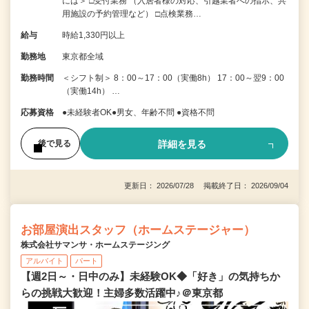
には＞ □受付業務 （入居者様の対応、引越業者への指示、共
用施設の予約管理など） □点検業務…
給与
時給1,330円以上
勤務地
東京都全域
勤務時間
＜シフト制＞ 8：00～17：00（実働8h） 17：00～翌9：00
（実働14h） …
応募資格
●未経験者OK●男女、年齢不問 ●資格不問
詳細を見る
後で見る
更新日： 2026/07/28 掲載終了日： 2026/09/04
お部屋演出スタッフ（ホームステージャー）
株式会社サマンサ・ホームステージング
アルバイト
パート
【週2日～・日中のみ】未経験OK◆「好き」の気持ちか
らの挑戦大歓迎！主婦多数活躍中♪＠東京都