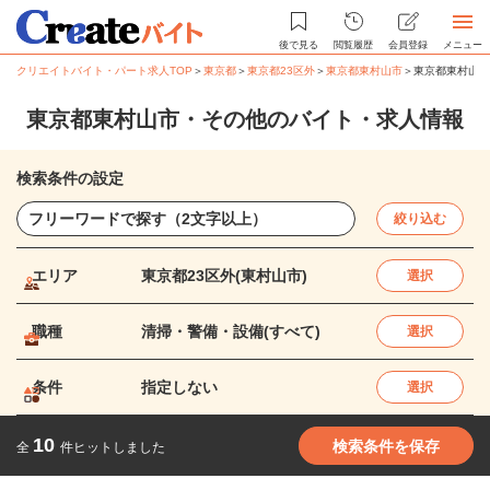
後で見る
閲覧履歴
会員登録
メニュー
クリエイトバイト・パート求人TOP
＞
東京都
＞
東京都23区外
＞
東京都東村山市
＞
東京都東村山市
東京都東村山市・その他のバイト・求人情報
検索条件の設定
絞り込む
エリア
東京都23区外(東村山市)
選択
職種
清掃・警備・設備(すべて)
選択
条件
指定しない
選択
10
検索条件を保存
全
件ヒットしました