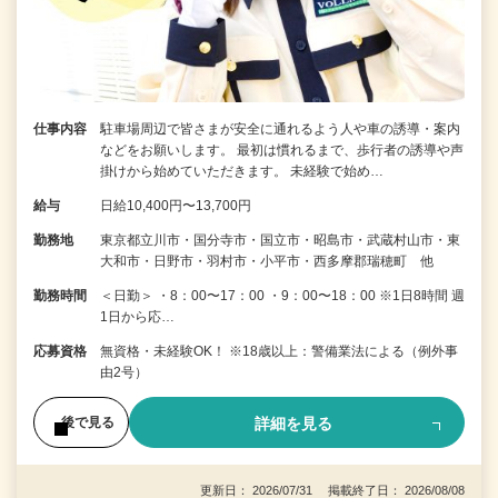
仕事内容
駐車場周辺で皆さまが安全に通れるよう人や車の誘導・案内
などをお願いします。 最初は慣れるまで、歩行者の誘導や声
掛けから始めていただきます。 未経験で始め…
給与
日給10,400円〜13,700円
勤務地
東京都立川市・国分寺市・国立市・昭島市・武蔵村山市・東
大和市・日野市・羽村市・小平市・西多摩郡瑞穂町 他
勤務時間
＜日勤＞ ・8：00〜17：00 ・9：00〜18：00 ※1日8時間 週
1日から応…
応募資格
無資格・未経験OK！ ※18歳以上：警備業法による（例外事
由2号）
詳細を見る
後で見る
更新日： 2026/07/31 掲載終了日： 2026/08/08