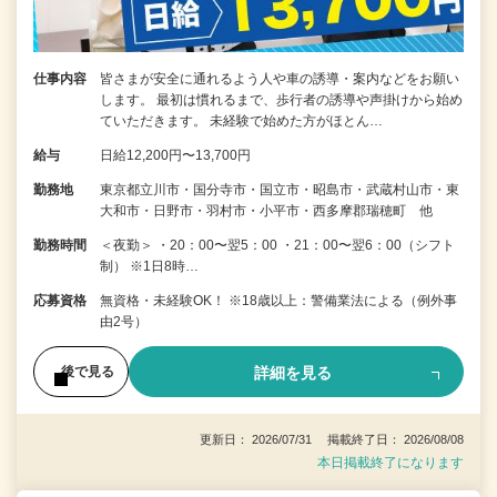
仕事内容
皆さまが安全に通れるよう人や車の誘導・案内などをお願い
します。 最初は慣れるまで、歩行者の誘導や声掛けから始め
ていただきます。 未経験で始めた方がほとん…
給与
日給12,200円〜13,700円
勤務地
東京都立川市・国分寺市・国立市・昭島市・武蔵村山市・東
大和市・日野市・羽村市・小平市・西多摩郡瑞穂町 他
勤務時間
＜夜勤＞ ・20：00〜翌5：00 ・21：00〜翌6：00（シフト
制） ※1日8時…
応募資格
無資格・未経験OK！ ※18歳以上：警備業法による（例外事
由2号）
詳細を見る
後で見る
更新日： 2026/07/31 掲載終了日： 2026/08/08
本日掲載終了になります