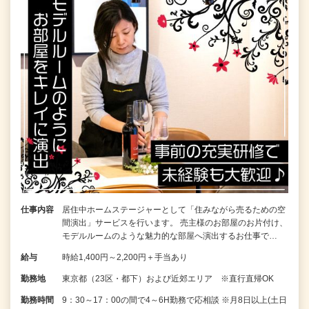
仕事内容
居住中ホームステージャーとして「住みながら売るための空
間演出」サービスを行います。 売主様のお部屋のお片付け、
モデルルームのような魅力的な部屋へ演出するお仕事で…
給与
時給1,400円～2,200円＋手当あり
勤務地
東京都（23区・都下）および近郊エリア ※直行直帰OK
勤務時間
9：30～17：00の間で4～6H勤務で応相談 ※月8日以上(土日