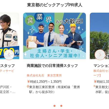
東京都のピックアップPR求人
備スタッフ
商業施設での日常清掃スタッフ
マンショ
リティサービ
株式会社セ
株式会社丸石 東京営業所
ープ】
時給1,250円～1,350円
時給1,3
戸川区・
東京都江東区豊洲（有楽町線「豊洲
東京都文
立区・...
駅」から徒歩3分）
水駅」徒歩