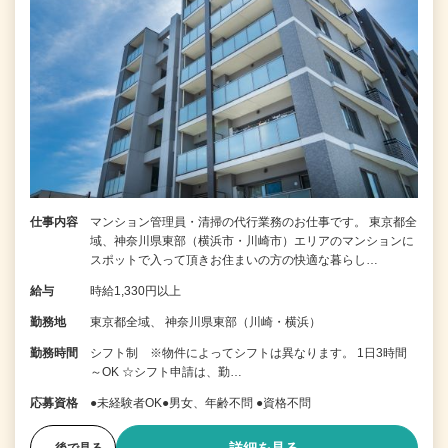
仕事内容
マンション管理員・清掃の代行業務のお仕事です。 東京都全
域、神奈川県東部（横浜市・川崎市）エリアのマンションに
スポットで入って頂きお住まいの方の快適な暮らし…
給与
時給1,330円以上
勤務地
東京都全域、 神奈川県東部（川崎・横浜）
勤務時間
シフト制 ※物件によってシフトは異なります。 1日3時間
～OK ☆シフト申請は、勤…
応募資格
●未経験者OK●男女、年齢不問 ●資格不問
後で見る