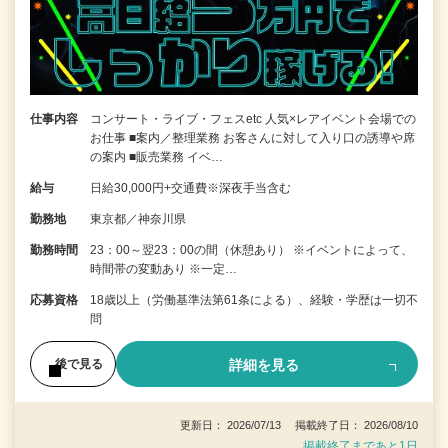
仕事内容
コンサート・ライブ・フェスetc 人気×レアイベント会場での
お仕事 ■案内／整理業務 お客さんに対して入り口の誘導や席
の案内 ■販売業務 イベ…
給与
日給30,000円+交通費※深夜手当含む
勤務地
東京都／神奈川県
勤務時間
23：00～翌23：00の間（休憩あり） ※イベントによって、
時間帯の変動あり ※一定…
応募資格
18歳以上（労働基準法第61条による）、経験・学歴は一切不
問
詳細を見る
後で見る
更新日： 2026/07/13 掲載終了日： 2026/08/10
掲載終了まであと1日