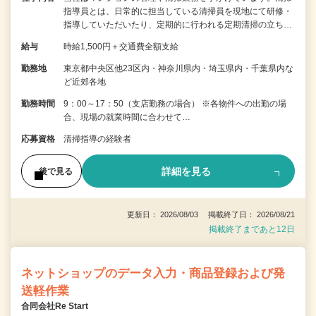
指導員とは、日常的に担当している清掃員を現地にて研修・
指導していただいたり、定期的に行われる定期清掃の立ち…
給与
時給1,500円＋交通費全額支給
勤務地
東京都中央区他23区内・神奈川県内・埼玉県内・千葉県内な
ど近郊各地
勤務時間
9：00～17：50（支店勤務の場合） ※各物件への出勤の場
合、現場の就業時間に合わせて…
応募資格
清掃指導の経験者
詳細を見る
後で見る
更新日： 2026/08/03 掲載終了日： 2026/08/21
掲載終了まであと12日
ネットショップのデータ入力・商品登録および発
送軽作業
合同会社Re Start