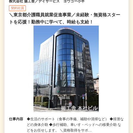
株式会社 揚工舎／デイサービス ヨウコー小平
契約社員
＼東京都介護職員就業促進事業／未経験・無資格スター
トを応援！勤務中に学べて、時給も支給！
仕事内容
◆生活のサポート（食事の準備、補助や清掃など） ◆排泄な
どの身体介助 ◆歩行補助、車いす・ベッドへの移乗介助 な
どをお任せします。 ＼資格取得をサポ…