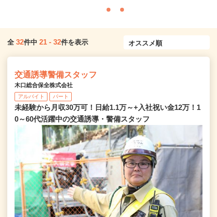
32
21
-
32
全
件中
件を表示
交通誘導警備スタッフ
木口総合保全株式会社
アルバイト
パート
未経験から月収30万可！日給1.1万～+入社祝い金12万！1
0～60代活躍中の交通誘導・警備スタッフ