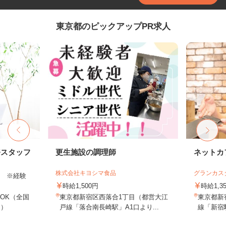
東京都のピックアップPR求人
務スタッフ
更生施設の調理師
ネットカ
株式会社キヨシマ食品
グランカス
以上 ※経験
時給1,500円
時給1,3
OK（全国
東京都新宿区西落合1丁目（都営大江
東京都新宿
し）
戸線「落合南長崎駅」A1口より...
線「新宿