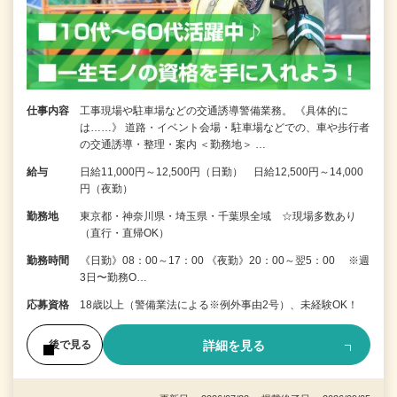
仕事内容
工事現場や駐車場などの交通誘導警備業務。 《具体的に
は……》 道路・イベント会場・駐車場などでの、車や歩行者
の交通誘導・整理・案内 ＜勤務地＞ …
給与
日給11,000円～12,500円（日勤） 日給12,500円～14,000
円（夜勤）
勤務地
東京都・神奈川県・埼玉県・千葉県全域 ☆現場多数あり
（直行・直帰OK）
勤務時間
《日勤》08：00～17：00 《夜勤》20：00～翌5：00 ※週
3日〜勤務O…
応募資格
18歳以上（警備業法による※例外事由2号）、未経験OK！
詳細を見る
後で見る