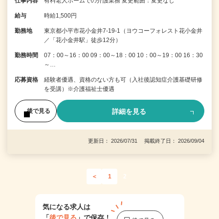
仕事内容
有料老人ホームでの介護業務 変更範囲：変更なし
給与
時給1,500円
勤務地
東京都小平市花小金井7-19-1（ヨウコーフォレスト花小金井
／「花小金井駅」徒歩12分）
勤務時間
07：00～16：00 09：00～18：00 10：00～19：00 16：30
～…
応募資格
経験者優遇、資格のない方も可（入社後認知症介護基礎研修
を受講）※介護福祉士優遇
詳細を見る
後で見る
更新日： 2026/07/31 掲載終了日： 2026/09/04
＜
1
2
気になる求人は
「
後で見る
」で保存！