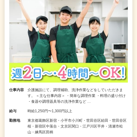
仕事内容
介護施設にて、調理補助、洗浄作業などをしていただきま
す。 ＜主な仕事内容＞ ・簡単な調理作業 ・料理の盛り付け
・食器や調理器具等の洗浄作業など …
給与
時給1,250円〜1,300円以上
勤務地
東京都葛飾区新宿・小平市小川町・世田谷区給田・世田谷区
桜・新宿区中落合・文京区関口・江戸川区平井・清瀬市松
山・練馬区田柄