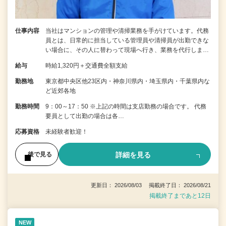
仕事内容
当社はマンションの管理や清掃業務を手がけています。代務
員とは、日常的に担当している管理員や清掃員が出勤できな
い場合に、その人に替わって現場へ行き、業務を代行しま…
給与
時給1,320円＋交通費全額支給
勤務地
東京都中央区他23区内・神奈川県内・埼玉県内・千葉県内な
ど近郊各地
勤務時間
9：00～17：50 ※上記の時間は支店勤務の場合です。 代務
要員として出勤の場合は各…
応募資格
未経験者歓迎！
詳細を見る
後で見る
更新日： 2026/08/03 掲載終了日： 2026/08/21
掲載終了まであと12日
NEW