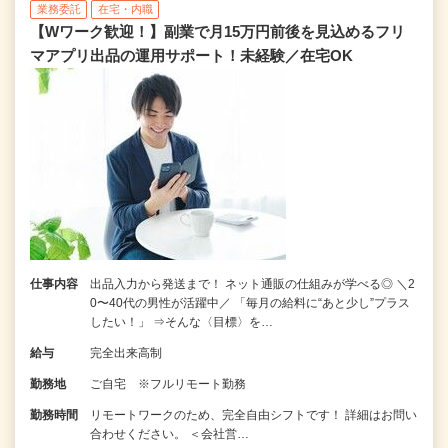
業務委託
在宅・内職
【Wワーク歓迎！】副業で月15万円前後を見込めるフリ
マアプリ出品の運用サポート！未経験／在宅OK
仕事内容
出品入力から発送まで！ ネット通販の仕組みが学べる◎ ＼2
0〜40代の男性が活躍中／ 「毎月の給料に“あと少し”プラス
したい！」 ⇒そんな〈目標〉を…
給与
完全出来高制
勤務地
ご自宅 ※フルリモート勤務
勤務時間
リモートワークのため、完全自由シフトです！ 詳細はお問い
合わせください。 ＜会社営…