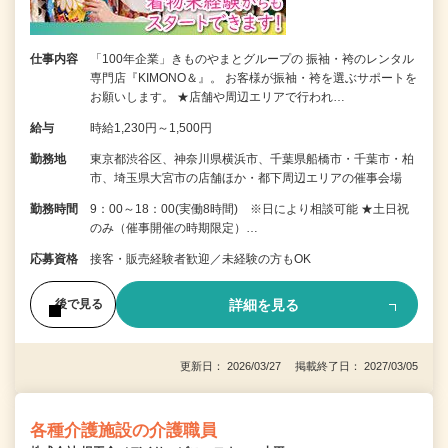
仕事内容
「100年企業」きものやまとグループの 振袖・袴のレンタル
専門店『KIMONO＆』。 お客様が振袖・袴を選ぶサポートを
お願いします。 ★店舗や周辺エリアで行われ…
給与
時給1,230円～1,500円
勤務地
東京都渋谷区、神奈川県横浜市、千葉県船橋市・千葉市・柏
市、埼玉県大宮市の店舗ほか・都下周辺エリアの催事会場
勤務時間
9：00～18：00(実働8時間) ※日により相談可能 ★土日祝
のみ（催事開催の時期限定）…
応募資格
接客・販売経験者歓迎／未経験の方もOK
詳細を見る
後で見る
更新日： 2026/03/27 掲載終了日： 2027/03/05
各種介護施設の介護職員