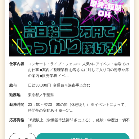
仕事内容
コンサート・ライブ・フェスetc 人気×レアイベント会場での
お仕事 ■案内／整理業務 お客さんに対して入り口の誘導や席
の案内 ■販売業務 イベ…
給与
日給30,000円+交通費※深夜手当含む
勤務地
東京都／千葉県
勤務時間
23：00～翌23：00の間（休憩あり） ※イベントによって、
時間帯の変動あり ※一定…
応募資格
18歳以上（労働基準法第61条による）、経験・学歴は一切不
問