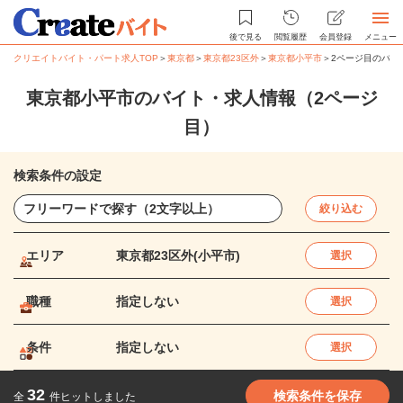
後で見る
閲覧履歴
会員登録
メニュー
クリエイトバイト・パート求人TOP
＞
東京都
＞
東京都23区外
＞
東京都小平市
＞
2ページ目のバイ
東京都小平市のバイト・求人情報（2ページ
目）
検索条件の設定
絞り込む
エリア
東京都23区外(小平市)
選択
職種
指定しない
選択
条件
指定しない
選択
32
検索条件を保存
全
件ヒットしました