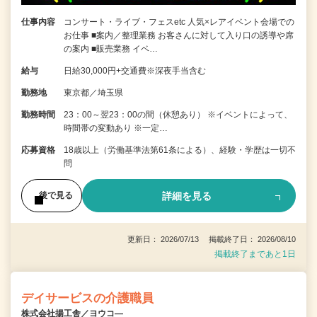
仕事内容
コンサート・ライブ・フェスetc 人気×レアイベント会場での
お仕事 ■案内／整理業務 お客さんに対して入り口の誘導や席
の案内 ■販売業務 イベ…
給与
日給30,000円+交通費※深夜手当含む
勤務地
東京都／埼玉県
勤務時間
23：00～翌23：00の間（休憩あり） ※イベントによって、
時間帯の変動あり ※一定…
応募資格
18歳以上（労働基準法第61条による）、経験・学歴は一切不
問
詳細を見る
後で見る
更新日： 2026/07/13 掲載終了日： 2026/08/10
掲載終了まであと1日
デイサービスの介護職員
株式会社揚工舎／ヨウコ―