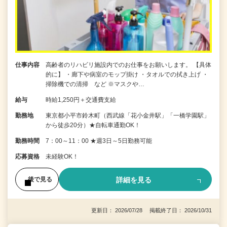
仕事内容
高齢者のリハビリ施設内でのお仕事をお願いします。 【具体
的に】 ・廊下や病室のモップ掛け ・タオルでの拭き上げ ・
掃除機での清掃 など ※マスクや…
給与
時給1,250円＋交通費支給
勤務地
東京都小平市鈴木町（西武線「花小金井駅」「一橋学園駅」
から徒歩20分）★自転車通勤OK！
勤務時間
7：00～11：00 ★週3日～5日勤務可能
応募資格
未経験OK！
詳細を見る
後で見る
更新日： 2026/07/28 掲載終了日： 2026/10/31