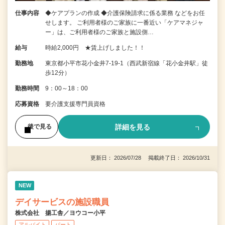
仕事内容
◆ケアプランの作成 ◆介護保険請求に係る業務 などをお任
せします。 ご利用者様のご家族に一番近い「ケアマネジャ
ー」は、ご利用者様のご家族と施設側…
給与
時給2,000円 ★賃上げしました！！
勤務地
東京都小平市花小金井7‐19‐1（西武新宿線「花小金井駅」徒
歩12分）
勤務時間
9：00～18：00
応募資格
要介護支援専門員資格
詳細を見る
後で見る
更新日： 2026/07/28 掲載終了日： 2026/10/31
NEW
デイサービスの施設職員
株式会社 揚工舎／ヨウコー小平
アルバイト
パート