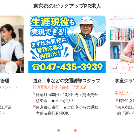
東京都のピックアップPR求人
給管理
道路工事などの交通誘導スタッフ
学童クラ
日清警備東京株式会社 千葉支店
ジメント ＜
学校法人ア
日給11,500円～13,210円＋交通費全
額支給 ★早上がりの...
時給1,3
大江戸線
東京都江東区 ★ご自宅からの通勤
東京都江戸
分）
考慮＆直行直帰OK
線「新小岩