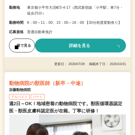
勤務地
東京都小平市大沼町5-4-17（西武新宿線「小平駅」車7分・
徒歩25分）
勤務時間
8：00～11：00、15：00～18：00 【30分程度変動有り】
応募資格
普通自動車免許
詳細を見る
後で見る
更新日： 2026/07/28 掲載終了日： 2026/10/31
動物病院の獣医師（新卒・中途）
加藤動物病院
アルバイト
パート
週2日～OK！地域密着の動物病院です。獣医循環器認定
医・獣医皮膚科認定医が在籍。丁寧に研修！