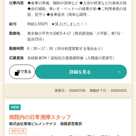
仕事内容
◆食事の準備、補助や清掃など ◆入浴や排泄などの身体介助
◆歩行補助、車いす・ベッドへの移乗介助 ◆ご利用者様の送
迎、見守り ◆食事提供（簡単な調理…
給与
時給1,550円 ★賃上げしました！！
勤務地
東京都小平市大沼町5-4-17（西武新宿線「小平駅」車7分・
徒歩25分）
勤務時間
8：30～17：30（30分程度変動する場合あり）
応募資格
未経験者OK！認知症介護基礎研修（入職後の受講可）
詳細を見る
後で見る
更新日： 2026/07/28 掲載終了日： 2026/10/31
NEW
病院内の日常清掃スタッフ
株式会社東海ビルメンテナス 相模原営業所
契約社員