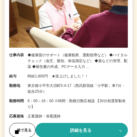
仕事内容
◆健康面のサポート（健康観察、運動指導など） ◆バイタル
チェック（血圧、脈拍、体温測定など） ◆薬などの管理、配
薬 ◆報告書の作成、PCデータ入力 …
給与
時給1,800円 ★賃上げしました！！
勤務地
東京都小平市大沼町5-4-17（西武新宿線「小平駅」車7分・
徒歩25分）
勤務時間
9：00～18：00 ※時間・勤務日数応相談 【30分程度変動有
り】
応募資格
正看護師・准看護師
詳細を見る
後で見る