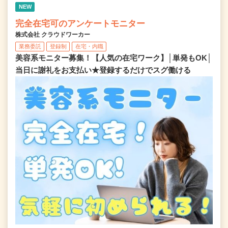
NEW
完全在宅可のアンケートモニター
株式会社 クラウドワーカー
業務委託
登録制
在宅・内職
美容系モニター募集！【人気の在宅ワーク】│単発もOK│
当日に謝礼をお支払い★登録するだけでスグ働ける