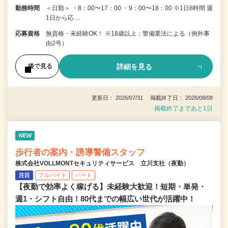
勤務時間
＜日勤＞ ・8：00〜17：00 ・9：00〜18：00 ※1日8時間 週
1日から応…
応募資格
無資格・未経験OK！ ※18歳以上：警備業法による（例外事
由2号）
詳細を見る
後で見る
更新日： 2026/07/31 掲載終了日： 2026/08/08
掲載終了まであと1日
NEW
歩行者の案内・誘導警備スタッフ
株式会社VOLLMONTセキュリティサービス 立川支社（夜勤）
注目
アルバイト
パート
【夜勤で効率よく稼げる】未経験大歓迎！短期・単発・
週1・シフト自由！80代までの幅広い世代が活躍中！