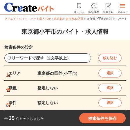
後で見る
閲覧履歴
会員登録
メニュー
クリエイトバイト・パート求人TOP
＞
東京都
＞
東京都23区外
＞
東京都小平市のバイト・パート求
東京都小平市のバイト・求人情報
検索条件の設定
絞り込む
エリア
東京都23区外(小平市)
選択
職種
指定しない
選択
条件
指定しない
選択
35
検索条件を保存
全
件ヒットしました