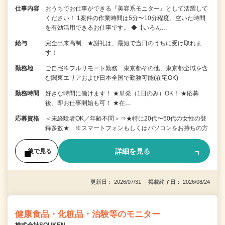
仕事内容
おうちでお仕事ができる『美容系モニター』として活躍して
ください！ 1案件の作業時間は5分〜10分程度。空いた時間
を有効活用できるお仕事です。 ◆【いろん…
給与
完全出来高制 ★謝礼は、最短で当日のうちに受け取れま
す！
勤務地
ご自宅※フルリモート勤務 東京都その他、東京都全域を含
む関東エリアおよび日本全国で勤務可能(在宅OK)
勤務時間
好きな時間に働けます！ ★単発（1日のみ）OK！ ★応募
後、即お仕事開始も可！ ★在…
応募資格
＜未経験者OK／年齢不問＞⇒★特に20代〜50代の女性の登
録多数★ ※スマートフォンもしくはパソコンをお持ちの方
詳細を見る
後で見る
更新日： 2026/07/31 掲載終了日： 2026/08/24
健康食品・化粧品・治験等のモニター
株式会社SOUKEN