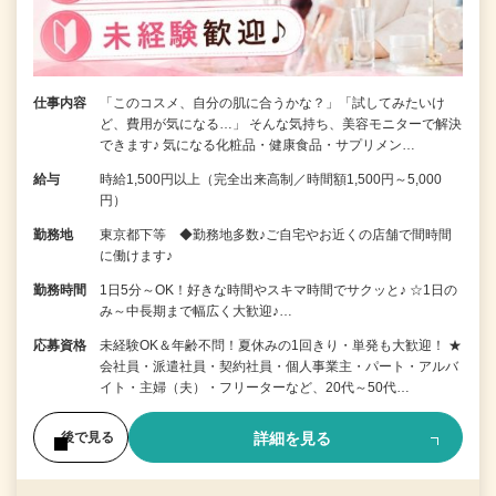
仕事内容
「このコスメ、自分の肌に合うかな？」「試してみたいけ
ど、費用が気になる…」 そんな気持ち、美容モニターで解決
できます♪ 気になる化粧品・健康食品・サプリメン…
給与
時給1,500円以上（完全出来高制／時間額1,500円～5,000
円）
勤務地
東京都下等 ◆勤務地多数♪ご自宅やお近くの店舗で間時間
に働けます♪
勤務時間
1日5分～OK！好きな時間やスキマ時間でサクッと♪ ☆1日の
み～中長期まで幅広く大歓迎♪…
応募資格
未経験OK＆年齢不問！夏休みの1回きり・単発も大歓迎！ ★
会社員・派遣社員・契約社員・個人事業主・パート・アルバ
イト・主婦（夫）・フリーターなど、20代～50代…
詳細を見る
後で見る