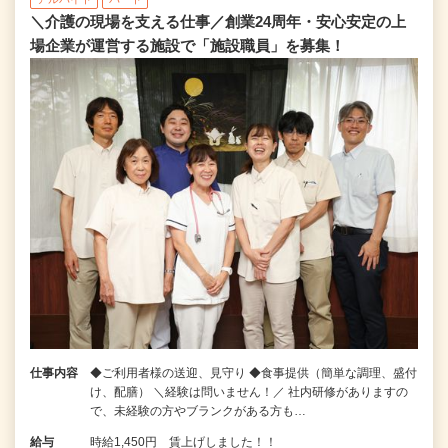
＼介護の現場を支える仕事／創業24周年・安心安定の上
場企業が運営する施設で「施設職員」を募集！
仕事内容
◆ご利用者様の送迎、見守り ◆食事提供（簡単な調理、盛付
け、配膳） ＼経験は問いません！／ 社内研修がありますの
で、未経験の方やブランクがある方も…
給与
時給1,450円 賃上げしました！！