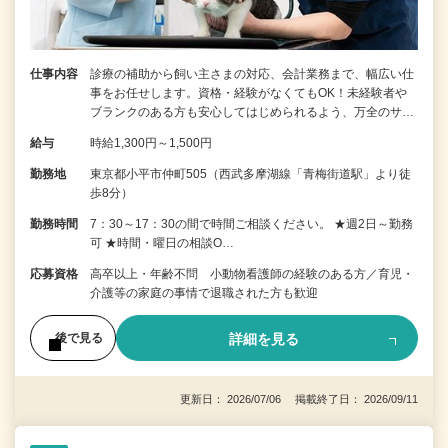
仕事内容
診療の補助から飼い主さまの対応、会計業務まで、幅広い仕
事をお任せします。資格・経験がなくてもOK！未経験者や
ブランクのある方も安心してはじめられるよう、万全のサ…
給与
時給1,300円～1,500円
勤務地
東京都小平市仲町505（西武多摩湖線「青梅街道駅」より徒
歩8分）
勤務時間
7：30～17：30の間で時間ご相談ください。 ★週2日～勤務
可 ★時間・曜日の相談O…
応募資格
高卒以上・年齢不問 小動物看護師の経験のある方／育児・
介護等の家庭の事情で退職された方も歓迎
詳細を見る
後で見る
更新日： 2026/07/06 掲載終了日： 2026/09/11