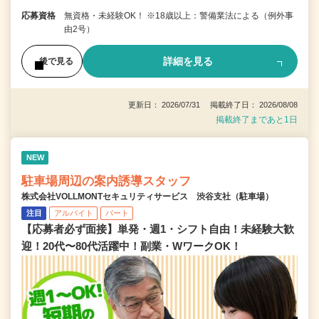
応募資格
無資格・未経験OK！ ※18歳以上：警備業法による（例外事
由2号）
詳細を見る
後で見る
更新日： 2026/07/31 掲載終了日： 2026/08/08
掲載終了まであと1日
NEW
駐車場周辺の案内誘導スタッフ
株式会社VOLLMONTセキュリティサービス 渋谷支社（駐車場）
注目
アルバイト
パート
【応募者必ず面接】単発・週1・シフト自由！未経験大歓
迎！20代〜80代活躍中！副業・WワークOK！