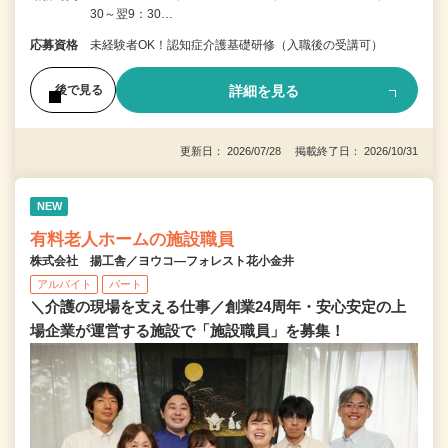
30～翌9：30…
応募資格
未経験者OK！認知症介護基礎研修（入職後の受講可）
詳細を見る
後で見る
更新日： 2026/07/28 掲載終了日： 2026/10/31
NEW
有料老人ホームの施設職員
株式会社 揚工舎／ヨウコ―フォレスト花小金井
アルバイト
パート
＼介護の現場を支える仕事／創業24周年・安心安定の上
場企業が運営する施設で「施設職員」を募集！