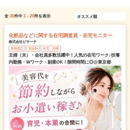
35
1
-
20
全
件中
件を表示
化粧品などに関する在宅調査員・在宅モニター
株式会社ビサーチ
業務委託
登録制
在宅・内職
主婦（夫）・会社員多数活躍中！人気の在宅ワーク♪扶養
内勤務・Wワーク・副業OK！隙間時間に◎@東京都