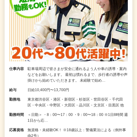
仕事内容
駐車場周辺で皆さまが安全に通れるよう人や車の誘導・案内
などをお願いします。 最初は慣れるまで、歩行者の誘導や声
掛けから始めていただきます。 未経験で始め…
給与
日給10,400円〜13,700円
勤務地
東京都渋谷区・港区・新宿区・杉並区・世田谷区・千代田
区・中央区・中野区・大田区・品川区・文京区・目黒区 他
勤務時間
＜日勤＞ ・8：00〜17：00 ・9：00〜18：00 ※1日8時間 週
1日から応…
応募資格
無資格・未経験OK！ ※18歳以上：警備業法による（例外事
由2号）