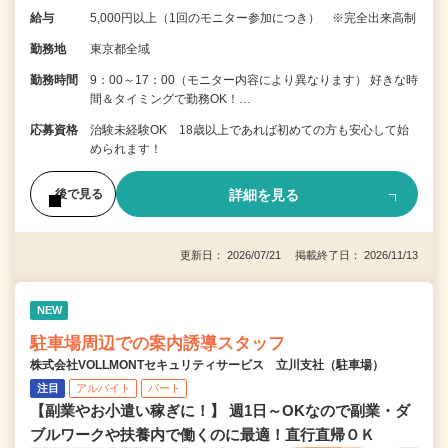
給与
5,000円以上（1回のモニター参加につき） ※完全出来高制
勤務地
東京都全域
勤務時間
9：00～17：00（モニター内容により異なります） 好きな時
間＆タイミングで勤務OK！…
応募資格
治験未経験OK 18歳以上であれば初めての方も安心して始
められます！
詳細を見る
後で見る
更新日： 2026/07/21 掲載終了日： 2026/11/13
NEW
駐車場周辺での案内誘導スタッフ
株式会社VOLLMONTセキュリティサービス 立川支社（駐車場）
注目
アルバイト
パート
【副業やお小遣い稼ぎに！】 週1日～OKなので副業・ダ
ブルワークや扶養内で働くのに最適！直行直帰ＯＫ