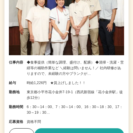
仕事内容
◆食事提供（簡単な調理、盛付け、配膳） ◆清掃・洗濯・営
繕等の補助作業など ＼経験は問いません！／ 社内研修があ
りますので、未経験の方やブランクが…
給与
時給1,226円 ★賃上げしました！！
勤務地
東京都小平市花小金井7‐19‐1（西武新宿線「花小金井駅」徒
歩12分）
勤務時間
6：30～14：00、7：30～14：00、16：30～18：30、17：
30～19：30…
応募資格
資格不問