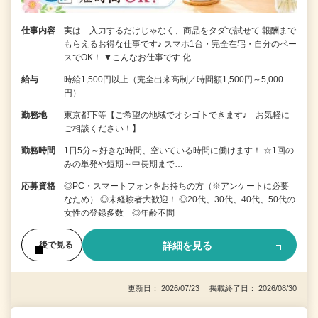
仕事内容
実は…入力するだけじゃなく、商品をタダで試せて 報酬まで
もらえるお得な仕事です♪ スマホ1台・完全在宅・自分のペー
スでOK！ ▼こんなお仕事です 化…
給与
時給1,500円以上（完全出来高制／時間額1,500円～5,000
円）
勤務地
東京都下等【ご希望の地域でオシゴトできます♪ お気軽に
ご相談ください！】
勤務時間
1日5分～好きな時間、空いている時間に働けます！ ☆1回の
みの単発や短期～中長期まで…
応募資格
◎PC・スマートフォンをお持ちの方（※アンケートに必要
なため） ◎未経験者大歓迎！ ◎20代、30代、40代、50代の
女性の登録多数 ◎年齢不問
詳細を見る
後で見る
更新日： 2026/07/23 掲載終了日： 2026/08/30