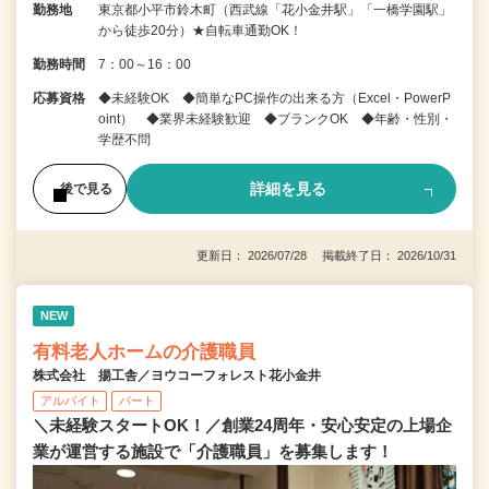
勤務地
東京都小平市鈴木町（西武線「花小金井駅」「一橋学園駅」
から徒歩20分）★自転車通勤OK！
勤務時間
7：00～16：00
応募資格
◆未経験OK ◆簡単なPC操作の出来る方（Excel・PowerP
oint） ◆業界未経験歓迎 ◆ブランクOK ◆年齢・性別・
学歴不問
詳細を見る
後で見る
更新日： 2026/07/28 掲載終了日： 2026/10/31
NEW
有料老人ホームの介護職員
株式会社 揚工舎／ヨウコーフォレスト花小金井
アルバイト
パート
＼未経験スタートOK！／創業24周年・安心安定の上場企
業が運営する施設で「介護職員」を募集します！