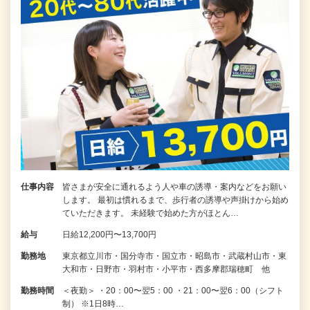
仕事内容
皆さまが安全に通れるよう人や車の誘導・案内などをお願い
します。 最初は慣れるまで、歩行者の誘導や声掛けから始め
ていただきます。 未経験で始めた方がほとん…
給与
日給12,200円〜13,700円
勤務地
東京都立川市・国分寺市・国立市・昭島市・武蔵村山市・東
大和市・日野市・羽村市・小平市・西多摩郡瑞穂町 他
勤務時間
＜夜勤＞ ・20：00〜翌5：00 ・21：00〜翌6：00（シフト
制） ※1日8時…