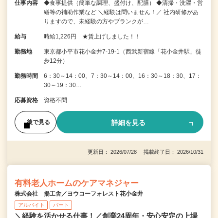
仕事内容
◆食事提供（簡単な調理、盛付け、配膳） ◆清掃・洗濯・営
繕等の補助作業など ＼経験は問いません！／ 社内研修があ
りますので、未経験の方やブランクが…
給与
時給1,226円 ★賃上げしました！！
勤務地
東京都小平市花小金井7‐19‐1（西武新宿線「花小金井駅」徒
歩12分）
勤務時間
6：30～14：00、7：30～14：00、16：30～18：30、17：
30～19：30…
応募資格
資格不問
詳細を見る
後で見る
更新日： 2026/07/28 掲載終了日： 2026/10/31
有料老人ホームのケアマネジャー
株式会社 揚工舎／ヨウコーフォレスト花小金井
アルバイト
パート
＼経験を活かせる仕事！／創業24周年・安心安定の上場