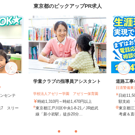
東京都のピックアップPR求人
フ
学童クラブの指導員アシスタント
道路工事
フ
日清警備東
学校法人アゼリー学園 アゼリー保育園
＋インセンテ
日給11,
時給1,310円～時給1,470円以上
額支給 ★
17 スリー
東京都江戸川区中央1-8-21／JR総武
東京都江
.
線「新小岩駅」徒歩20分...
考慮＆直