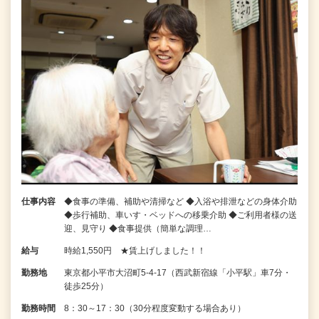
仕事内容
◆食事の準備、補助や清掃など ◆入浴や排泄などの身体介助
◆歩行補助、車いす・ベッドへの移乗介助 ◆ご利用者様の送
迎、見守り ◆食事提供（簡単な調理…
給与
時給1,550円 ★賃上げしました！！
勤務地
東京都小平市大沼町5-4-17（西武新宿線「小平駅」車7分・
徒歩25分）
勤務時間
8：30～17：30（30分程度変動する場合あり）