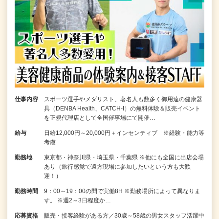
仕事内容
スポーツ選手やメダリスト、著名人も数多く御用達の健康器
具（DENBA Health、CATCH-I）の無料体験＆販売イベント
を正規代理店として全国催事場にて開催…
給与
日給12,000円～20,000円＋インセンティブ ※経験・能力等
考慮
勤務地
東京都・神奈川県・埼玉県・千葉県 ※他にも全国に出店会場
あり（旅行感覚で遠方現場に参加したいという方も大歓
迎！）
勤務時間
9：00～19：00の間で実働8H ※勤務場所によって異なりま
す。 ※週2～3日程度か…
応募資格
販売・接客経験がある方／30歳～58歳の男女スタッフ活躍中