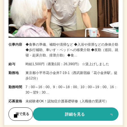
仕事内容
◆食事の準備、補助や清掃など ◆入浴や排泄などの身体介助
◆歩行補助、車いす・ベッドへの移乗介助 ◆夜勤（巡回、就
寝・起床介助、排泄介助） ◆食…
給与
時給1,500円（夜勤1回：26,390円） ☆賃上げしました
勤務地
東京都小平市花小金井7‐19‐1（西武新宿線「花小金井駅」徒
歩12分）
勤務時間
7：00～16：00、9：00～18：00、10：00～19：00、16：
30～翌9：30…
応募資格
未経験者OK！認知症介護基礎研修（入職後の受講可）
詳細を見る
後で見る