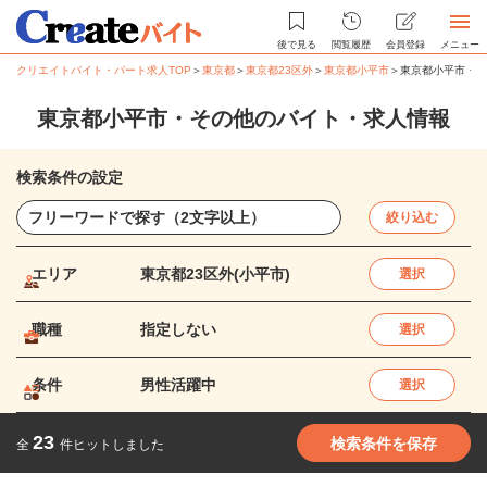
後で見る
閲覧履歴
会員登録
メニュー
クリエイトバイト・パート求人TOP
＞
東京都
＞
東京都23区外
＞
東京都小平市
＞
東京都小平市・そ
東京都小平市・その他のバイト・求人情報
検索条件の設定
絞り込む
エリア
東京都23区外(小平市)
選択
職種
指定しない
選択
条件
男性活躍中
選択
23
検索条件を保存
全
件ヒットしました