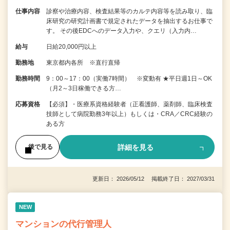
仕事内容
診察や治療内容、検査結果等のカルテ内容等を読み取り、臨
床研究の研究計画書で規定されたデータを抽出するお仕事で
す。 その後EDCへのデータ入力や、クエリ（入力内…
給与
日給20,000円以上
勤務地
東京都内各所 ※直行直帰
勤務時間
9：00～17：00（実働7時間） ※変動有 ★平日週1日～OK
（月2～3日稼働できる方…
応募資格
【必須】・医療系資格経験者（正看護師、薬剤師、臨床検査
技師として病院勤務3年以上）もしくは・CRA／CRC経験の
ある方
詳細を見る
後で見る
更新日： 2026/05/12 掲載終了日： 2027/03/31
NEW
マンションの代行管理人