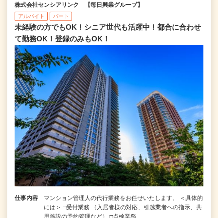
株式会社センシアリンク 【毎日興業グループ】
アルバイト
パート
未経験の方でもOK！シニア世代も活躍中！都合に合わせ
て勤務OK！登録のみもOK！
仕事内容
マンション管理人の代行業務をお任せいたします。 ＜具体的
には＞ □受付業務 （入居者様の対応、引越業者への指示、共
用施設の予約管理など） □点検業務…