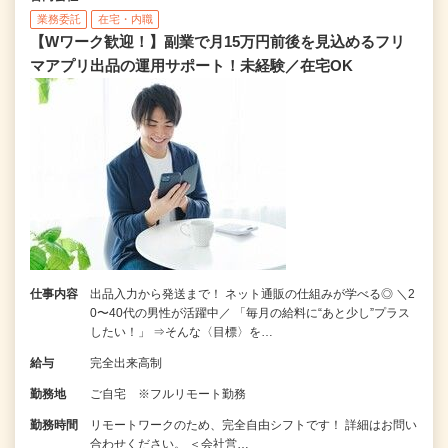
業務委託
在宅・内職
【Wワーク歓迎！】副業で月15万円前後を見込めるフリ
マアプリ出品の運用サポート！未経験／在宅OK
仕事内容
出品入力から発送まで！ ネット通販の仕組みが学べる◎ ＼2
0〜40代の男性が活躍中／ 「毎月の給料に“あと少し”プラス
したい！」 ⇒そんな〈目標〉を…
給与
完全出来高制
勤務地
ご自宅 ※フルリモート勤務
勤務時間
リモートワークのため、完全自由シフトです！ 詳細はお問い
合わせください。 ＜会社営…