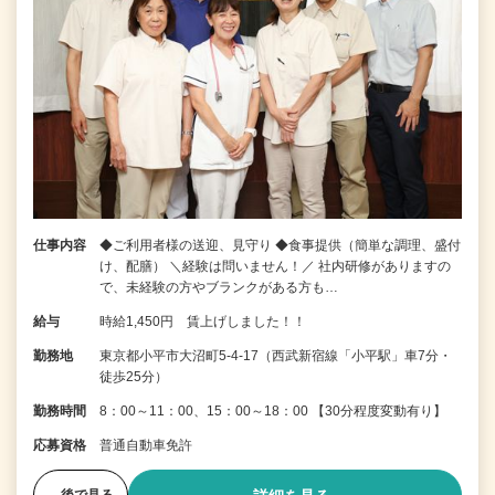
仕事内容
◆ご利用者様の送迎、見守り ◆食事提供（簡単な調理、盛付
け、配膳） ＼経験は問いません！／ 社内研修がありますの
で、未経験の方やブランクがある方も…
給与
時給1,450円 賃上げしました！！
勤務地
東京都小平市大沼町5-4-17（西武新宿線「小平駅」車7分・
徒歩25分）
勤務時間
8：00～11：00、15：00～18：00 【30分程度変動有り】
応募資格
普通自動車免許