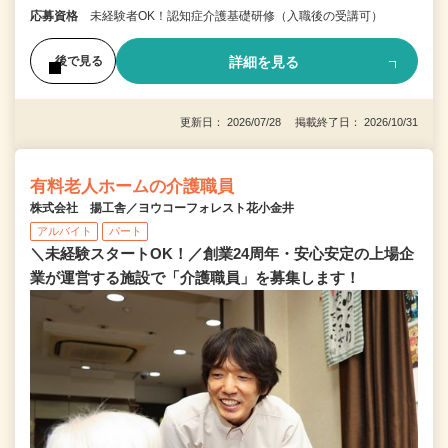
応募資格
未経験者OK！認知症介護基礎研修（入職後の受講可）
詳細を見る
後で見る
更新日： 2026/07/28 掲載終了日： 2026/10/31
有料老人ホームの介護職員
株式会社 揚工舎／ヨウコーフォレスト花小金井
アルバイト
パート
＼未経験スタートOK！／創業24周年・安心安定の上場企
業が運営する施設で「介護職員」を募集します！