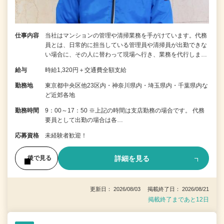
仕事内容
当社はマンションの管理や清掃業務を手がけています。代務
員とは、日常的に担当している管理員や清掃員が出勤できな
い場合に、その人に替わって現場へ行き、業務を代行しま…
給与
時給1,320円＋交通費全額支給
勤務地
東京都中央区他23区内・神奈川県内・埼玉県内・千葉県内な
ど近郊各地
勤務時間
9：00～17：50 ※上記の時間は支店勤務の場合です。 代務
要員として出勤の場合は各…
応募資格
未経験者歓迎！
詳細を見る
後で見る
更新日： 2026/08/03 掲載終了日： 2026/08/21
掲載終了まであと12日