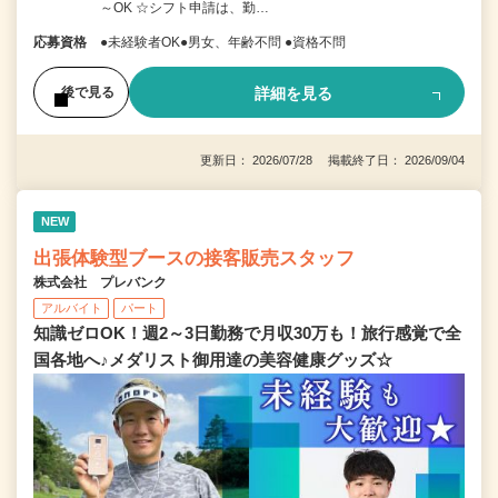
～OK ☆シフト申請は、勤…
応募資格
●未経験者OK●男女、年齢不問 ●資格不問
詳細を見る
後で見る
更新日： 2026/07/28 掲載終了日： 2026/09/04
NEW
出張体験型ブースの接客販売スタッフ
株式会社 プレバンク
アルバイト
パート
知識ゼロOK！週2～3日勤務で月収30万も！旅行感覚で全
国各地へ♪メダリスト御用達の美容健康グッズ☆