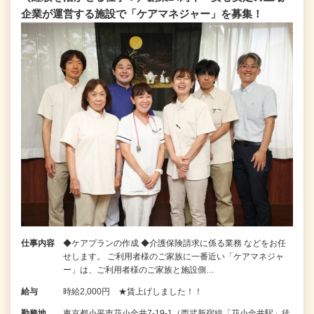
企業が運営する施設で「ケアマネジャー」を募集！
仕事内容
◆ケアプランの作成 ◆介護保険請求に係る業務 などをお任
せします。 ご利用者様のご家族に一番近い「ケアマネジャ
ー」は、ご利用者様のご家族と施設側…
給与
時給2,000円 ★賃上げしました！！
勤務地
東京都小平市花小金井7‐19‐1（西武新宿線「花小金井駅」徒