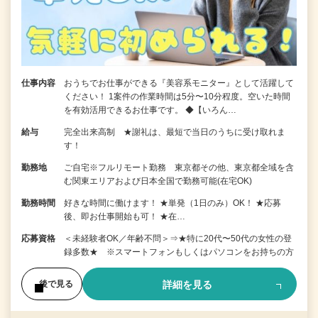
仕事内容
おうちでお仕事ができる『美容系モニター』として活躍して
ください！ 1案件の作業時間は5分〜10分程度。空いた時間
を有効活用できるお仕事です。 ◆【いろん…
給与
完全出来高制 ★謝礼は、最短で当日のうちに受け取れま
す！
勤務地
ご自宅※フルリモート勤務 東京都その他、東京都全域を含
む関東エリアおよび日本全国で勤務可能(在宅OK)
勤務時間
好きな時間に働けます！ ★単発（1日のみ）OK！ ★応募
後、即お仕事開始も可！ ★在…
応募資格
＜未経験者OK／年齢不問＞⇒★特に20代〜50代の女性の登
録多数★ ※スマートフォンもしくはパソコンをお持ちの方
詳細を見る
後で見る