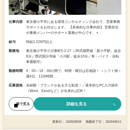
仕事内容
東京都小平市にある環境コンサルティング会社で、営業事務
サポートをお任せします。 【具体的な仕事内容】 営業担当
や事務メンバーのサポート業務が中心です。 •…
給与
時給1,226円以上
勤務地
東京都小平市小川東町5-2-27（JR武蔵野線「新小平駅」徒歩
8分／西武国分寺線「小川駅」徒歩10分／車・バイク・自転
車通勤可）
勤務時間
9：00～18：00の間で、時間・曜日は応相談！ ＜シフト例＞
週4日、1日6時間…
応募資格
未経験・ブランクがある方も歓迎！／基本的なPC入力操作
（Word、Excelなど）が出来ればOK！
詳細を見る
後で見る
更新日： 2026/08/05 掲載終了日： 2026/09/11