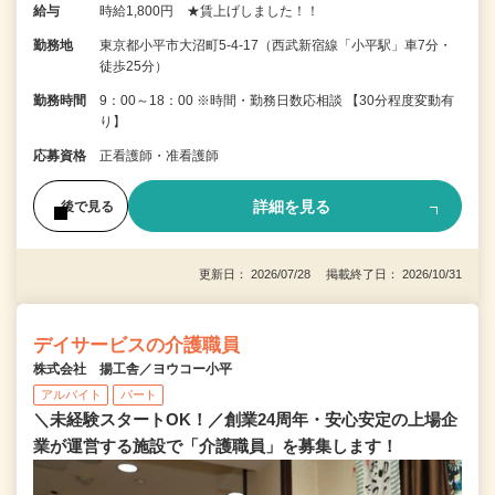
給与
時給1,800円 ★賃上げしました！！
勤務地
東京都小平市大沼町5-4-17（西武新宿線「小平駅」車7分・
徒歩25分）
勤務時間
9：00～18：00 ※時間・勤務日数応相談 【30分程度変動有
り】
応募資格
正看護師・准看護師
詳細を見る
後で見る
更新日： 2026/07/28 掲載終了日： 2026/10/31
デイサービスの介護職員
株式会社 揚工舎／ヨウコー小平
アルバイト
パート
＼未経験スタートOK！／創業24周年・安心安定の上場企
業が運営する施設で「介護職員」を募集します！