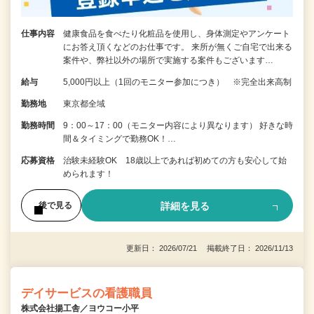
仕事内容
健康食品を食べたり化粧品を使用し、身体測定やアンケート
にお答え頂くなどのお仕事です。 来所が無くご自宅で出来る
案件や、弊社以外の場所で実施する案件もございます…
給与
5,000円以上（1回のモニター参加につき） ※完全出来高制
勤務地
東京都全域
勤務時間
9：00～17：00（モニター内容により異なります） 好きな時
間＆タイミングで勤務OK！…
応募資格
治験未経験OK 18歳以上であれば初めての方も安心して始
められます！
詳細を見る
後で見る
更新日： 2026/07/21 掲載終了日： 2026/11/13
デイサービスの看護職員
株式会社揚工舎／ヨウコー小平