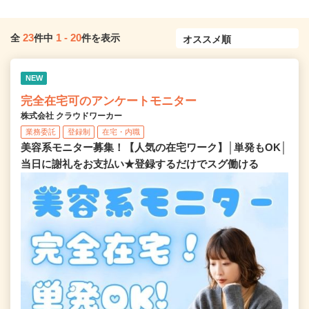
23
1
-
20
全
件中
件を表示
NEW
完全在宅可のアンケートモニター
株式会社 クラウドワーカー
業務委託
登録制
在宅・内職
美容系モニター募集！【人気の在宅ワーク】│単発もOK│
当日に謝礼をお支払い★登録するだけでスグ働ける