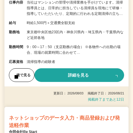
仕事内容
当社はマンションの管理や清掃業務を手がけています。清掃
指導員とは、日常的に担当している清掃員を現地にて研修・
指導していただいたり、定期的に行われる定期清掃の立ち…
給与
時給1,500円＋交通費全額支給
勤務地
東京都中央区他23区内・神奈川県内・埼玉県内・千葉県内な
ど近郊各地
勤務時間
9：00～17：50（支店勤務の場合） ※各物件への出勤の場
合、現場の就業時間に合わせて…
応募資格
清掃指導の経験者
詳細を見る
後で見る
更新日： 2026/08/03 掲載終了日： 2026/08/21
掲載終了まであと12日
ネットショップのデータ入力・商品登録および発
送軽作業
合同会社Re Start