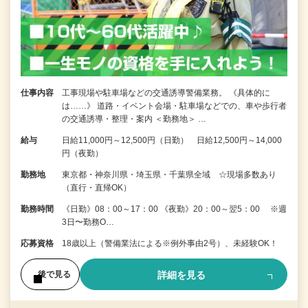
仕事内容
工事現場や駐車場などの交通誘導警備業務。 《具体的に
は……》 道路・イベント会場・駐車場などでの、車や歩行者
の交通誘導・整理・案内 ＜勤務地＞ …
給与
日給11,000円～12,500円（日勤） 日給12,500円～14,000
円（夜勤）
勤務地
東京都・神奈川県・埼玉県・千葉県全域 ☆現場多数あり
（直行・直帰OK）
勤務時間
《日勤》08：00～17：00 《夜勤》20：00～翌5：00 ※週
3日〜勤務O…
応募資格
18歳以上（警備業法による※例外事由2号）、未経験OK！
詳細を見る
後で見る