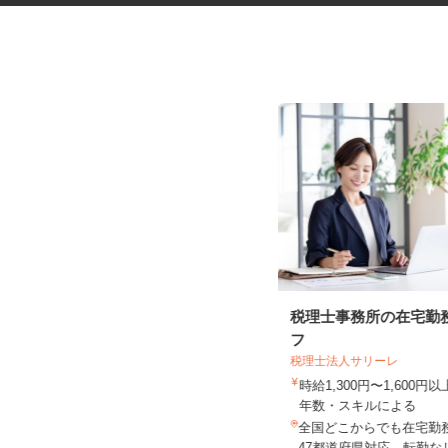
ガソリンスタンドのサービスス
税理士事務所の在宅勤
タッフ
フ
オブリプラーザ下馬 フルサービス
税理士法人サリーレ
時給1,450円 ★危険物取扱資格所持
時給1,300円〜1,600
者はプラス100円時給UP...
年数・スキルによる