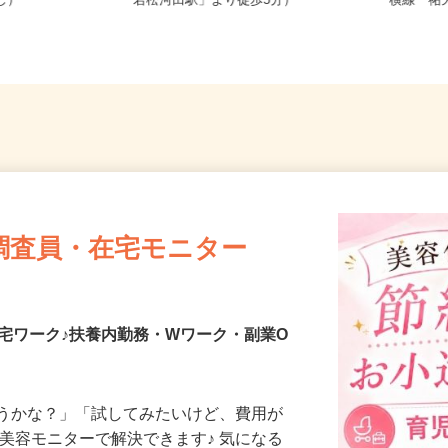
務OK（全国
東京都新宿区戸山（都営大江戸線
東京都世
なし）
「若松河田駅」より徒歩5分）
横線「祐
調査員・在宅モニター
宅ワーク♪扶養内勤務・Wワーク・副業O
合うかな？」「試してみたいけど、費用が