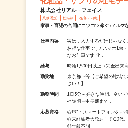
化粧品・サプリの在宅デ
株式会社リアル・フェイス
業務委託
登録制
在宅・内職
家事・育児の合間にコツコツ稼ぐ♪ノルマ
仕事内容
実は…入力するだけじゃなく
お得な仕事です♪ スマホ1台
なお仕事です 化…
給与
時給1,500円以上（完全出来高
勤務地
東京都下等【ご希望の地域で
さい！】
勤務時間
1日5分～好きな時間、空い
や短期～中長期まで…
応募資格
◎PC・スマートフォンをお