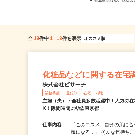
東京都世田谷区下馬1-20-9（東急東
全国どこからでも在宅勤
横線「祐天寺駅」より徒歩1...
47都道府県対応、転勤
全
18
件中
1
-
18
件を表示
化粧品などに関する在宅
株式会社ビサーチ
業務委託
登録制
在宅・内職
主婦（夫）・会社員多数活躍中！人気の在
K！隙間時間に◎@東京都
仕事内容
「このコスメ、自分の肌に