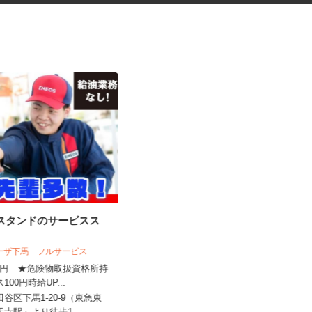
ンスタンドのサービスス
税理士事務所の在宅勤務スタッ
フ
ラーザ下馬 フルサービス
税理士法人サリーレ
,450円 ★危険物取扱資格所持
時給1,300円〜1,600円以上 ※経験
ス100円時給UP...
年数・スキルによる