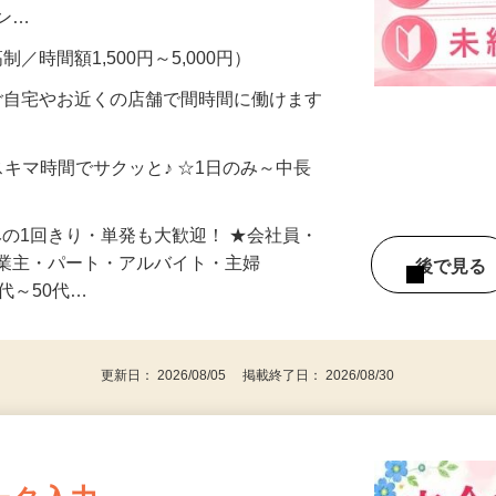
、美容モニターで解決できます♪ 気になる
メン…
制／時間額1,500円～5,000円）
ご自宅やお近くの店舗で間時間に働けます
スキマ時間でサクッと♪ ☆1日のみ～中長
みの1回きり・単発も大歓迎！ ★会社員・
事業主・パート・アルバイト・主婦
後で見
代～50代…
更新日： 2026/08/05 掲載終了日： 2026/08/30