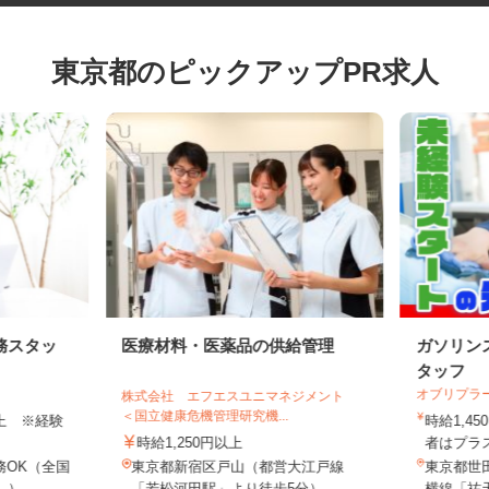
東京都のピックアップPR求人
務スタッ
医療材料・医薬品の供給管理
ガソリ
タッフ
オブリプ
株式会社 エフエスユニマネジメント
＜国立健康危機管理研究機...
円以上 ※経験
時給1
時給1,250円以上
者はプラ