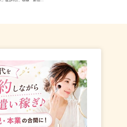
新宿区／東京メトロ丸ノ内線
東京都新宿区西落合1丁目（都営大江
駅」徒歩3分、各線「新宿...
戸線「落合南長崎駅」A1口より...