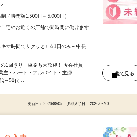
、美容モニターで解決できます♪ 気になる
メン…
制／時間額1,500円～5,000円）
ご自宅やお近くの店舗で間時間に働けます
スキマ時間でサクッと♪ ☆1日のみ～中長
みの1回きり・単発も大歓迎！ ★会社員・
事業主・パート・アルバイト・主婦
後で見
代～50代…
更新日： 2026/08/05 掲載終了日： 2026/08/30