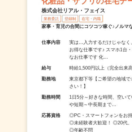
化粧品・サプリの在宅デ
株式会社リアル・フェイス
業務委託
登録制
在宅・内職
家事・育児の合間にコツコツ稼ぐ♪ノルマ
仕事内容
実は…入力するだけじゃなく
お得な仕事です♪ スマホ1台
なお仕事です 化…
給与
時給1,500円以上（完全出来高
勤務地
東京都下等【ご希望の地域で
さい！】
勤務時間
1日5分～好きな時間、空い
や短期～中長期まで…
応募資格
◎PC・スマートフォンをお