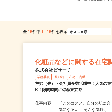
東京都新宿区／東京メトロ丸ノ内線
東京都新宿区西落合1丁
「西新宿駅」徒歩3分、各線「新宿...
戸線「落合南長崎駅」A1口
全
15
件中
1
-
15
件を表示
化粧品などに関する在宅
株式会社ビサーチ
業務委託
登録制
在宅・内職
主婦（夫）・会社員多数活躍中！人気の在
K！隙間時間に◎@東京都
仕事内容
「このコスメ、自分の肌に