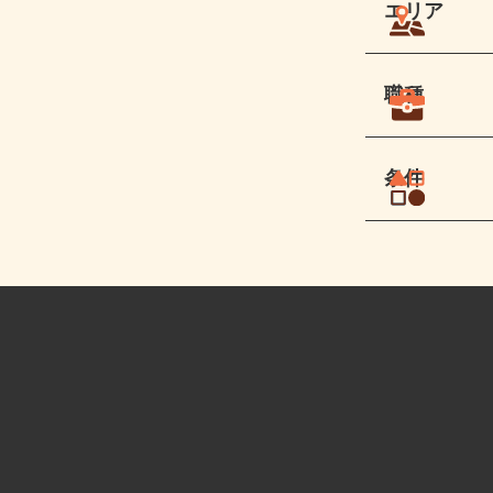
エリア
職種
条件