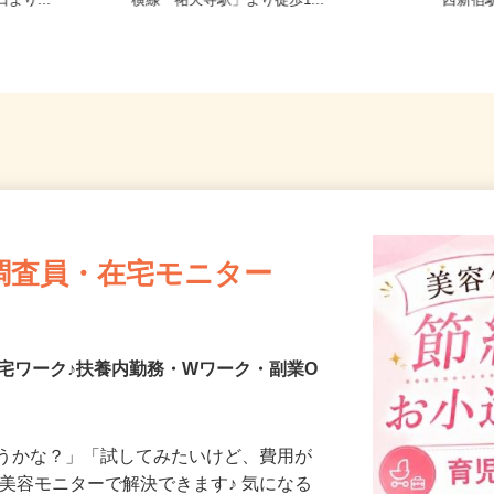
目（都営大江
東京都世田谷区下馬1-20-9（東急東
東京都
より...
横線「祐天寺駅」より徒歩1...
「西新宿
調査員・在宅モニター
宅ワーク♪扶養内勤務・Wワーク・副業O
合うかな？」「試してみたいけど、費用が