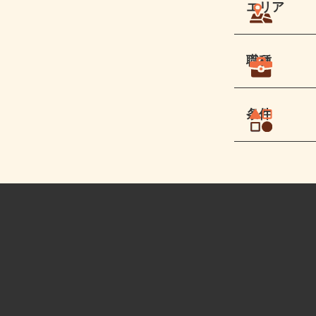
エリア
職種
条件