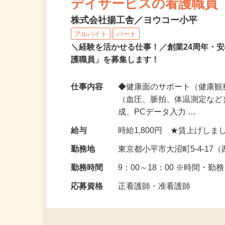
デイサービスの看護職員
株式会社揚工舎／ヨウコー小平
アルバイト
パート
＼経験を活かせる仕事！／創業24周年・
護職員」を募集します！
仕事内容
◆健康面のサポート（健康観
（血圧、脈拍、体温測定など
成、PCデータ入力 …
給与
時給1,800円 ★賃上げし
勤務地
東京都小平市大沼町5-4-1
勤務時間
9：00～18：00 ※時間・
応募資格
正看護師・准看護師