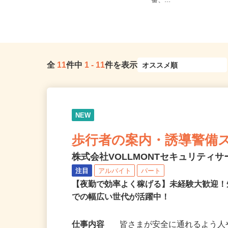
ノ門、神谷町、表参道、
東京都内各所 ※直行直帰
番、...
全
11
件中
1
-
11
件を表示
NEW
歩行者の案内・誘導警備
株式会社VOLLMONTセキュリティ
注目
アルバイト
パート
【夜勤で効率よく稼げる】未経験大歓迎！
での幅広い世代が活躍中！