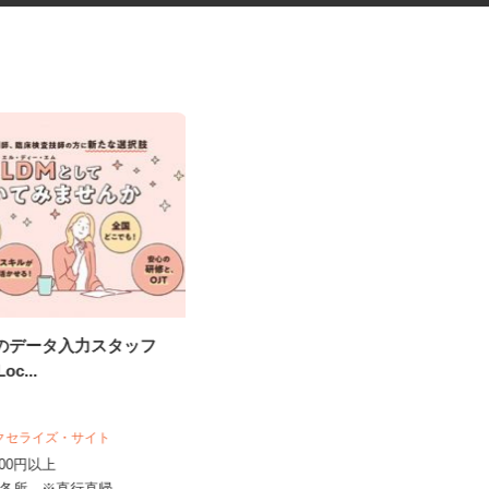
究のデータ入力スタッフ
六本木ヒルズの展望台・美術館
Loc...
エリアでの案内警...
シンテイ警備株式会社 六本木支社
日給9,500円〜15,000円
アクセライズ・サイト
東京都港区周辺エリア（六本木、虎
,000円以上