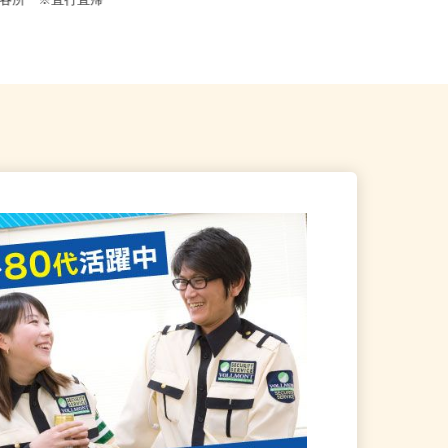
ノ門、神谷町、表参道、麻布十
都内各所 ※直行直帰
番、...