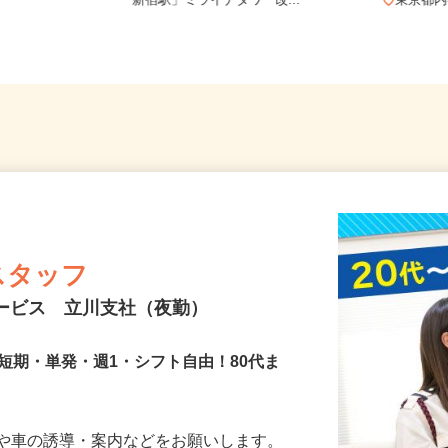
麻布十
東京都渋谷区千駄ヶ谷5-27-3（JR
「新宿駅」ミライナタワー改...
東京
スタッフ
サービス 立川支社（夜勤）
短期・単発・週1・シフト自由！80代ま