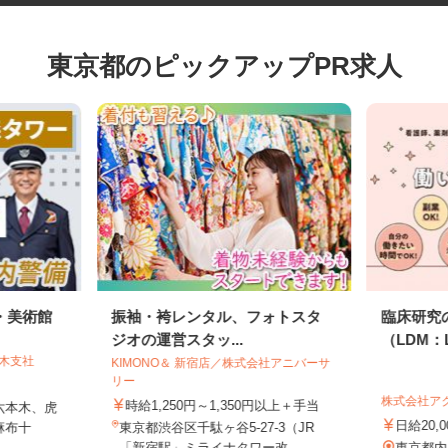
東京都のピックアップPR求人
・美術館
振袖・袴レンタル、フォトスタ
臨床研
ジオの運営スタッ...
（LDM：
本木支社
KIMONO＆ 新宿店／株式会社アニバーサ
リー
株式会社
時給1,250円～1,350円以上＋手当
六本木、虎
日給20