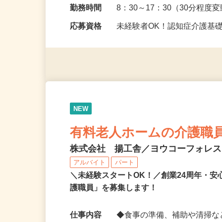
勤務地
東京都小平市大沼町5-4-1
勤務時間
8：30～17：30（30分程
応募資格
未経験者OK！認知症介護基
NEW
有料老人ホームの介護職
株式会社 揚工舎／ヨウコーフォレ
アルバイト
パート
＼未経験スタートOK！／創業24周年・
護職員」を募集します！