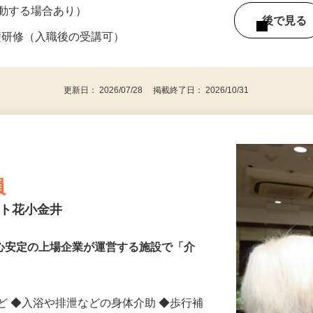
7（西武新宿線「小平駅」車7分・徒歩25分）
度変動する場合あり）
後で見
礎研修（入職後の受講可）
更新日： 2026/07/28 掲載終了日： 2026/10/31
員
スト花小金井
安心安定の上場企業が運営する施設で「介