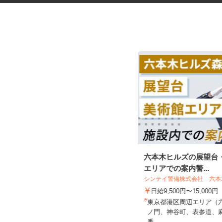
臨床研究のデータ入力スタッフ
六本木ヒルズの展望台
（LDM：Loc...
エリアでの案内警...
シンテイ警備株式会社 六
日給9,500円〜15,000円
株式会社アクセライズ・サイト
東京都港区周辺エリア（
日給20,000円以上