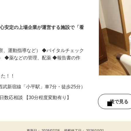
安心安定の上場企業が運営する施設で「看
察、運動指導など） ◆バイタルチェック
） ◆薬などの管理、配薬 ◆報告書の作
ました！！
7（西武新宿線「小平駅」車7分・徒歩25分）
勤務日数応相談 【30分程度変動有り】
後で見