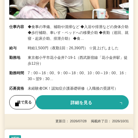
仕事内容
◆食事の準備、補助や清掃など ◆入浴や排泄などの身体介助
◆歩行補助、車いす・ベッドへの移乗介助 ◆夜勤（巡回、就
寝・起床介助、排泄介助） ◆食…
給与
時給1,500円（夜勤1回：26,390円） ☆賃上げしました
勤務地
東京都小平市花小金井7‐19‐1（西武新宿線「花小金井駅」徒
歩12分）
勤務時間
7：00～16：00、9：00～18：00、10：00～19：00、16：
30～翌9：30…
応募資格
未経験者OK！認知症介護基礎研修（入職後の受講可）
詳細を見る
後で見る
更新日： 2026/07/28 掲載終了日： 2026/10/31