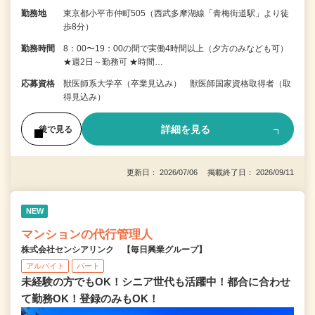
勤務地
東京都小平市仲町505（西武多摩湖線「青梅街道駅」より徒
歩8分）
勤務時間
8：00〜19：00の間で実働4時間以上（夕方のみなども可）
★週2日～勤務可 ★時間…
応募資格
獣医師系大学卒（卒業見込み） 獣医師国家資格取得者（取
得見込み）
詳細を見る
後で見る
更新日： 2026/07/06 掲載終了日： 2026/09/11
NEW
マンションの代行管理人
株式会社センシアリンク 【毎日興業グループ】
アルバイト
パート
未経験の方でもOK！シニア世代も活躍中！都合に合わせ
て勤務OK！登録のみもOK！