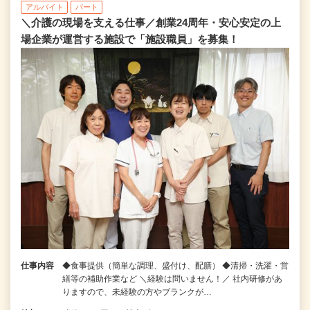
アルバイト
パート
＼介護の現場を支える仕事／創業24周年・安心安定の上
場企業が運営する施設で「施設職員」を募集！
仕事内容
◆食事提供（簡単な調理、盛付け、配膳） ◆清掃・洗濯・営
繕等の補助作業など ＼経験は問いません！／ 社内研修があ
りますので、未経験の方やブランクが…