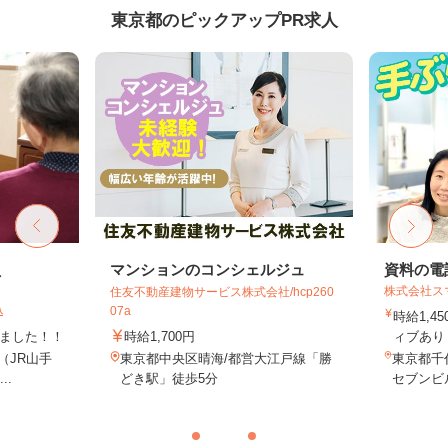
東京都のピックアップPR求人
員
マンションのコンシェルジュ
資料の電
株式会社ス
住友不動産建物サービス株式会社/hcp260
込
07a
時給1,4
しました！！
時給1,700円
ィブあり 
8（JR山手
東京都中央区晴海/都営大江戸線「勝
東京都千代
..
どき駅」徒歩5分
セブンビル