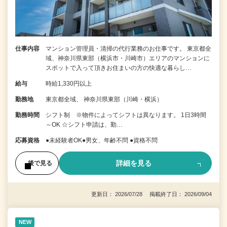
仕事内容
マンション管理員・清掃の代行業務のお仕事です。 東京都全
域、神奈川県東部（横浜市・川崎市）エリアのマンションに
スポットで入って頂きお住まいの方の快適な暮らし…
給与
時給1,330円以上
勤務地
東京都全域、 神奈川県東部（川崎・横浜）
勤務時間
シフト制 ※物件によってシフトは異なります。 1日3時間
～OK ☆シフト申請は、勤…
応募資格
●未経験者OK●男女、年齢不問 ●資格不問
詳細を見る
後で見る
更新日： 2026/07/28 掲載終了日： 2026/09/04
NEW