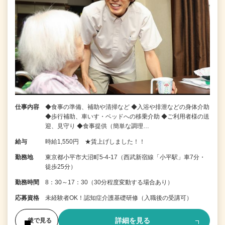
仕事内容
◆食事の準備、補助や清掃など ◆入浴や排泄などの身体介助
◆歩行補助、車いす・ベッドへの移乗介助 ◆ご利用者様の送
迎、見守り ◆食事提供（簡単な調理…
給与
時給1,550円 ★賃上げしました！！
勤務地
東京都小平市大沼町5-4-17（西武新宿線「小平駅」車7分・
徒歩25分）
勤務時間
8：30～17：30（30分程度変動する場合あり）
応募資格
未経験者OK！認知症介護基礎研修（入職後の受講可）
詳細を見る
後で見る