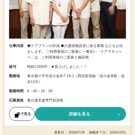
仕事内容
◆ケアプランの作成 ◆介護保険請求に係る業務 などをお任
せします。 ご利用者様のご家族に一番近い「ケアマネジャ
ー」は、ご利用者様のご家族と施設側…
給与
時給2,000円 ★賃上げしました！！
勤務地
東京都小平市花小金井7‐19‐1（西武新宿線「花小金井駅」徒
歩12分）
勤務時間
9：00～18：00
応募資格
要介護支援専門員資格
詳細を見る
後で見る
更新日： 2026/07/28 掲載終了日： 2026/10/31