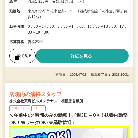
給与
時給1,226円 ★賃上げしました！！
勤務地
東京都小平市花小金井7‐19‐1（西武新宿線「花小金井駅」徒
歩12分）
勤務時間
6：30～14：00、7：30～14：00、16：30～18：30、17：
30～19：30…
応募資格
資格不問
詳細を見る
後で見る
更新日： 2026/07/28 掲載終了日： 2026/10/31
病院内の清掃スタッフ
株式会社東海ビルメンテナス 相模原営業所
アルバイト
パート
＼午前中の4時間のみの勤務！／週3日～OK！扶養内勤務
OK！WワークOK♪未経験歓迎♪