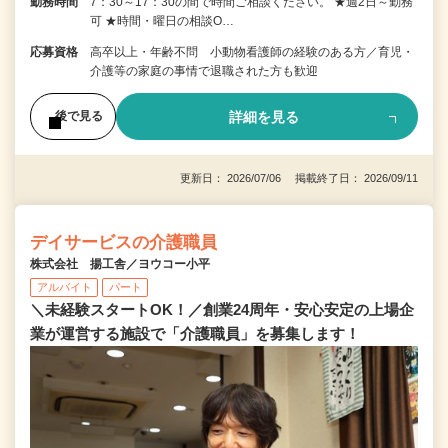
勤務時間
7：30～17：30の間で時間ご相談ください。 ★週2日～勤務
可 ★時間・曜日の相談O…
応募資格
高卒以上・年齢不問 小動物看護師の経験のある方／育児・
介護等の家庭の事情で退職された方も歓迎
詳細を見る
後で見る
更新日： 2026/07/06 掲載終了日： 2026/09/11
デイサービスの介護職員
株式会社 揚工舎／ヨウコー小平
アルバイト
パート
＼未経験スタートOK！／創業24周年・安心安定の上場企
業が運営する施設で「介護職員」を募集します！