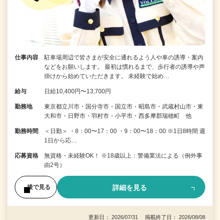
仕事内容
駐車場周辺で皆さまが安全に通れるよう人や車の誘導・案内
などをお願いします。 最初は慣れるまで、歩行者の誘導や声
掛けから始めていただきます。 未経験で始め…
給与
日給10,400円〜13,700円
勤務地
東京都立川市・国分寺市・国立市・昭島市・武蔵村山市・東
大和市・日野市・羽村市・小平市・西多摩郡瑞穂町 他
勤務時間
＜日勤＞ ・8：00〜17：00 ・9：00〜18：00 ※1日8時間 週
1日から応…
応募資格
無資格・未経験OK！ ※18歳以上：警備業法による（例外事
由2号）
詳細を見る
後で見る
更新日： 2026/07/31 掲載終了日： 2026/08/08