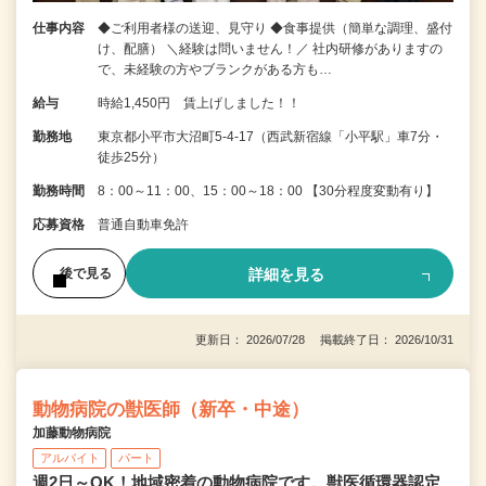
仕事内容
◆ご利用者様の送迎、見守り ◆食事提供（簡単な調理、盛付
け、配膳） ＼経験は問いません！／ 社内研修がありますの
で、未経験の方やブランクがある方も…
給与
時給1,450円 賃上げしました！！
勤務地
東京都小平市大沼町5-4-17（西武新宿線「小平駅」車7分・
徒歩25分）
勤務時間
8：00～11：00、15：00～18：00 【30分程度変動有り】
応募資格
普通自動車免許
詳細を見る
後で見る
更新日： 2026/07/28 掲載終了日： 2026/10/31
動物病院の獣医師（新卒・中途）
加藤動物病院
アルバイト
パート
週2日～OK！地域密着の動物病院です。獣医循環器認定