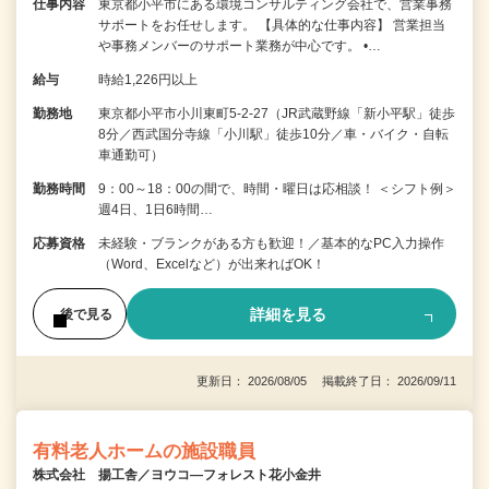
仕事内容
東京都小平市にある環境コンサルティング会社で、営業事務
サポートをお任せします。 【具体的な仕事内容】 営業担当
や事務メンバーのサポート業務が中心です。 •…
給与
時給1,226円以上
勤務地
東京都小平市小川東町5-2-27（JR武蔵野線「新小平駅」徒歩
8分／西武国分寺線「小川駅」徒歩10分／車・バイク・自転
車通勤可）
勤務時間
9：00～18：00の間で、時間・曜日は応相談！ ＜シフト例＞
週4日、1日6時間…
応募資格
未経験・ブランクがある方も歓迎！／基本的なPC入力操作
（Word、Excelなど）が出来ればOK！
詳細を見る
後で見る
更新日： 2026/08/05 掲載終了日： 2026/09/11
有料老人ホームの施設職員
株式会社 揚工舎／ヨウコ―フォレスト花小金井