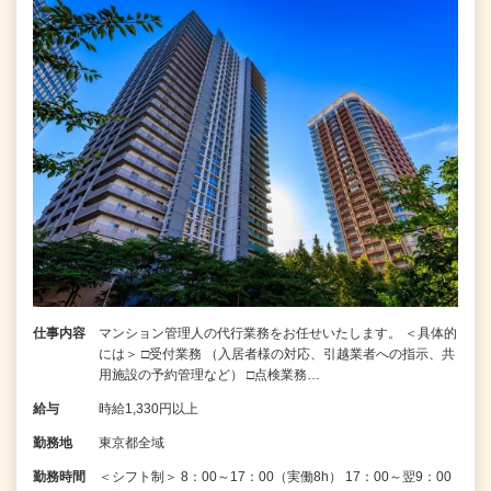
仕事内容
マンション管理人の代行業務をお任せいたします。 ＜具体的
には＞ □受付業務 （入居者様の対応、引越業者への指示、共
用施設の予約管理など） □点検業務…
給与
時給1,330円以上
勤務地
東京都全域
勤務時間
＜シフト制＞ 8：00～17：00（実働8h） 17：00～翌9：00