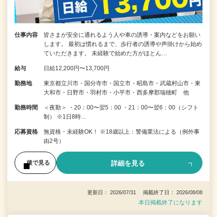
仕事内容
皆さまが安全に通れるよう人や車の誘導・案内などをお願い
します。 最初は慣れるまで、歩行者の誘導や声掛けから始め
ていただきます。 未経験で始めた方がほとん…
給与
日給12,200円〜13,700円
勤務地
東京都立川市・国分寺市・国立市・昭島市・武蔵村山市・東
大和市・日野市・羽村市・小平市・西多摩郡瑞穂町 他
勤務時間
＜夜勤＞ ・20：00〜翌5：00 ・21：00〜翌6：00（シフト
制） ※1日8時…
応募資格
無資格・未経験OK！ ※18歳以上：警備業法による（例外事
由2号）
詳細を見る
後で見る
更新日： 2026/07/31 掲載終了日： 2026/08/08
本日掲載終了になります