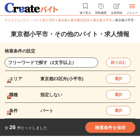
後で見る
閲覧履歴
会員登録
メニュー
クリエイトバイト・パート求人TOP
＞
東京都
＞
東京都23区外
＞
東京都小平市
＞
東京都小平市・そ
東京都小平市・その他のバイト・求人情報
検索条件の設定
絞り込む
エリア
東京都23区外(小平市)
選択
職種
指定しない
選択
条件
パート
選択
26
検索条件を保存
全
件ヒットしました