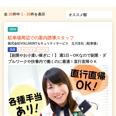
26
1
-
20
全
件中
件を表示
NEW
駐車場周辺での案内誘導スタッフ
株式会社VOLLMONTセキュリティサービス 立川支社（駐車場）
注目
アルバイト
パート
【副業やお小遣い稼ぎに！】 週1日～OKなので副業・ダ
ブルワークや扶養内で働くのに最適！直行直帰ＯＫ