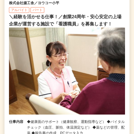
株式会社揚工舎／ヨウコー小平
アルバイト
パート
＼経験を活かせる仕事！／創業24周年・安心安定の上場
企業が運営する施設で「看護職員」を募集します！
仕事内容
◆健康面のサポート（健康観察、運動指導など） ◆バイタル
チェック（血圧、脈拍、体温測定など） ◆薬などの管理、配
薬 ◆報告書の作成、PCデータ入力 …