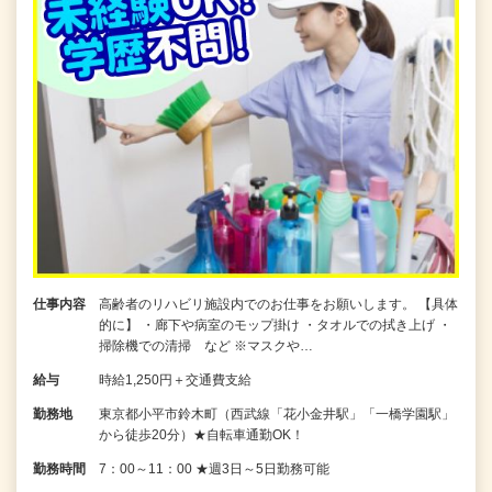
仕事内容
高齢者のリハビリ施設内でのお仕事をお願いします。 【具体
的に】 ・廊下や病室のモップ掛け ・タオルでの拭き上げ ・
掃除機での清掃 など ※マスクや…
給与
時給1,250円＋交通費支給
勤務地
東京都小平市鈴木町（西武線「花小金井駅」「一橋学園駅」
から徒歩20分）★自転車通勤OK！
勤務時間
7：00～11：00 ★週3日～5日勤務可能