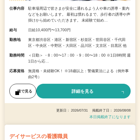
仕事内容
駐車場周辺で皆さまが安全に通れるよう人や車の誘導・案内
などをお願いします。 最初は慣れるまで、歩行者の誘導や声
掛けから始めていただきます。 未経験で始め…
給与
日給10,400円〜13,700円
勤務地
東京都渋谷区・港区・新宿区・杉並区・世田谷区・千代田
区・中央区・中野区・大田区・品川区・文京区・目黒区 他
勤務時間
＜日勤＞ ・8：00〜17：00 ・9：00〜18：00 ※1日8時間 週
1日から応…
応募資格
無資格・未経験OK！ ※18歳以上：警備業法による（例外事
由2号）
詳細を見る
後で見る
更新日： 2026/07/31 掲載終了日： 2026/08/08
本日掲載終了になります
デイサービスの看護職員