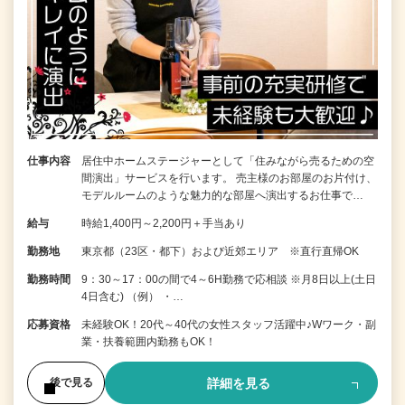
仕事内容
居住中ホームステージャーとして「住みながら売るための空
間演出」サービスを行います。 売主様のお部屋のお片付け、
モデルルームのような魅力的な部屋へ演出するお仕事で…
給与
時給1,400円～2,200円＋手当あり
勤務地
東京都（23区・都下）および近郊エリア ※直行直帰OK
勤務時間
9：30～17：00の間で4～6H勤務で応相談 ※月8日以上(土日
4日含む) （例） ・…
応募資格
未経験OK！20代～40代の女性スタッフ活躍中♪Wワーク・副
業・扶養範囲内勤務もOK！
詳細を見る
後で見る