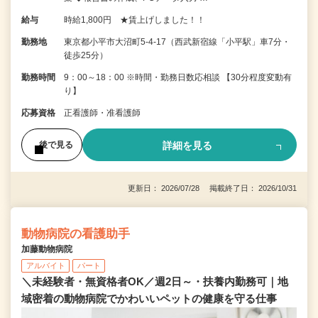
給与
時給1,800円 ★賃上げしました！！
勤務地
東京都小平市大沼町5-4-17（西武新宿線「小平駅」車7分・
徒歩25分）
勤務時間
9：00～18：00 ※時間・勤務日数応相談 【30分程度変動有
り】
応募資格
正看護師・准看護師
詳細を見る
後で見る
更新日： 2026/07/28 掲載終了日： 2026/10/31
動物病院の看護助手
加藤動物病院
アルバイト
パート
＼未経験者・無資格者OK／週2日～・扶養内勤務可｜地
域密着の動物病院でかわいいペットの健康を守る仕事