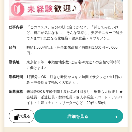
仕事内容
「このコスメ、自分の肌に合うかな？」「試してみたいけ
ど、費用が気になる…」 そんな気持ち、美容モニターで解決
できます♪ 気になる化粧品・健康食品・サプリメン…
給与
時給1,500円以上（完全出来高制／時間額1,500円～5,000
円）
勤務地
東京都下等 ◆勤務地多数♪ご自宅やお近くの店舗で間時間
に働けます♪
勤務時間
1日5分～OK！好きな時間やスキマ時間でサクッと♪ ☆1日の
み～中長期まで幅広く大歓迎♪…
応募資格
未経験OK＆年齢不問！夏休みの1回きり・単発も大歓迎！ ★
会社員・派遣社員・契約社員・個人事業主・パート・アルバ
イト・主婦（夫）・フリーターなど、20代～50代…
詳細を見る
後で見る