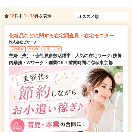
18
1
-
18
全
件中
件を表示
化粧品などに関する在宅調査員・在宅モニター
株式会社ビサーチ
業務委託
登録制
在宅・内職
主婦（夫）・会社員多数活躍中！人気の在宅ワーク♪扶養
内勤務・Wワーク・副業OK！隙間時間に◎@東京都