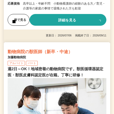
応募資格
高卒以上・年齢不問 小動物看護師の経験のある方／育児・
介護等の家庭の事情で退職された方も歓迎
詳細を見る
後で見る
更新日： 2026/07/06 掲載終了日： 2026/09/11
動物病院の獣医師（新卒・中途）
加藤動物病院
アルバイト
パート
週2日～OK！地域密着の動物病院です。獣医循環器認定
医・獣医皮膚科認定医が在籍。丁寧に研修！