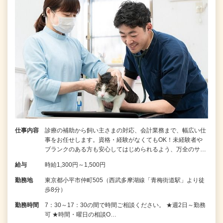
仕事内容
診療の補助から飼い主さまの対応、会計業務まで、幅広い仕
事をお任せします。資格・経験がなくてもOK！未経験者や
ブランクのある方も安心してはじめられるよう、万全のサ…
給与
時給1,300円～1,500円
勤務地
東京都小平市仲町505（西武多摩湖線「青梅街道駅」より徒
歩8分）
勤務時間
7：30～17：30の間で時間ご相談ください。 ★週2日～勤務
可 ★時間・曜日の相談O…