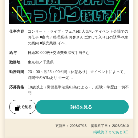
仕事内容
コンサート・ライブ・フェスetc 人気×レアイベント会場での
お仕事 ■案内／整理業務 お客さんに対して入り口の誘導や席
の案内 ■販売業務 イベ…
給与
日給30,000円+交通費※深夜手当含む
勤務地
東京都／千葉県
勤務時間
23：00～翌23：00の間（休憩あり） ※イベントによって、
時間帯の変動あり ※一定…
応募資格
18歳以上（労働基準法第61条による）、経験・学歴は一切不
問
詳細を見る
後で見る
更新日： 2026/07/13 掲載終了日： 2026/08/10
掲載終了まであと3日