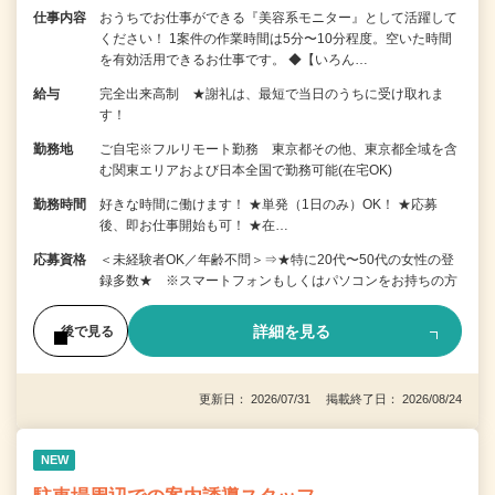
仕事内容
おうちでお仕事ができる『美容系モニター』として活躍して
ください！ 1案件の作業時間は5分〜10分程度。空いた時間
を有効活用できるお仕事です。 ◆【いろん…
給与
完全出来高制 ★謝礼は、最短で当日のうちに受け取れま
す！
勤務地
ご自宅※フルリモート勤務 東京都その他、東京都全域を含
む関東エリアおよび日本全国で勤務可能(在宅OK)
勤務時間
好きな時間に働けます！ ★単発（1日のみ）OK！ ★応募
後、即お仕事開始も可！ ★在…
応募資格
＜未経験者OK／年齢不問＞⇒★特に20代〜50代の女性の登
録多数★ ※スマートフォンもしくはパソコンをお持ちの方
詳細を見る
後で見る
更新日： 2026/07/31 掲載終了日： 2026/08/24
NEW