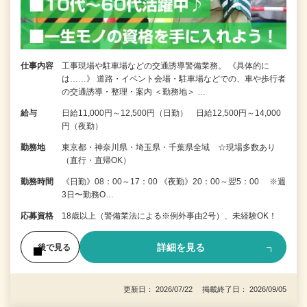
仕事内容
工事現場や駐車場などの交通誘導警備業務。 《具体的に
は……》 道路・イベント会場・駐車場などでの、車や歩行者
の交通誘導・整理・案内 ＜勤務地＞ …
給与
日給11,000円～12,500円（日勤） 日給12,500円～14,000
円（夜勤）
勤務地
東京都・神奈川県・埼玉県・千葉県全域 ☆現場多数あり
（直行・直帰OK）
勤務時間
《日勤》08：00～17：00 《夜勤》20：00～翌5：00 ※週
3日〜勤務O…
応募資格
18歳以上（警備業法による※例外事由2号）、未経験OK！
詳細を見る
後で見る
更新日： 2026/07/22 掲載終了日： 2026/09/05