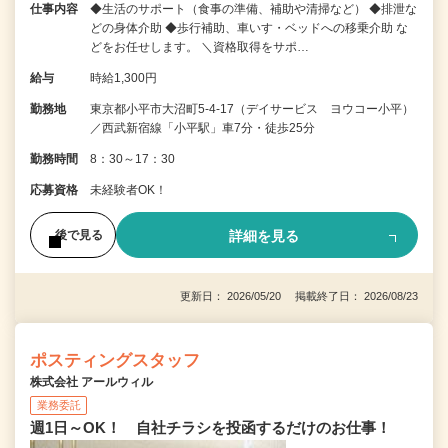
仕事内容
◆生活のサポート（食事の準備、補助や清掃など） ◆排泄な
どの身体介助 ◆歩行補助、車いす・ベッドへの移乗介助 な
どをお任せします。 ＼資格取得をサポ…
給与
時給1,300円
勤務地
東京都小平市大沼町5-4-17（デイサービス ヨウコー小平）
／西武新宿線「小平駅」車7分・徒歩25分
勤務時間
8：30～17：30
応募資格
未経験者OK！
詳細を見る
後で見る
更新日： 2026/05/20 掲載終了日： 2026/08/23
ポスティングスタッフ
株式会社 アールウィル
業務委託
週1日～OK！ 自社チラシを投函するだけのお仕事！