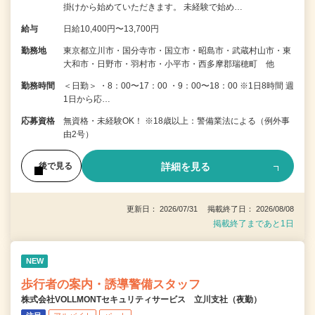
掛けから始めていただきます。 未経験で始め…
給与
日給10,400円〜13,700円
勤務地
東京都立川市・国分寺市・国立市・昭島市・武蔵村山市・東
大和市・日野市・羽村市・小平市・西多摩郡瑞穂町 他
勤務時間
＜日勤＞ ・8：00〜17：00 ・9：00〜18：00 ※1日8時間 週
1日から応…
応募資格
無資格・未経験OK！ ※18歳以上：警備業法による（例外事
由2号）
詳細を見る
後で見る
更新日： 2026/07/31 掲載終了日： 2026/08/08
掲載終了まであと1日
NEW
歩行者の案内・誘導警備スタッフ
株式会社VOLLMONTセキュリティサービス 立川支社（夜勤）