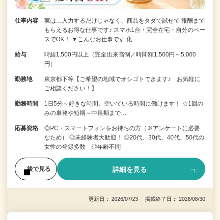
仕事内容
実は…入力するだけじゃなく、商品をタダで試せて 報酬まで
もらえるお得な仕事です♪ スマホ1台・完全在宅・自分のペー
スでOK！ ▼こんなお仕事です 化…
給与
時給1,500円以上（完全出来高制／時間額1,500円～5,000
円）
勤務地
東京都下等【ご希望の地域でオシゴトできます♪ お気軽に
ご相談ください！】
勤務時間
1日5分～好きな時間、空いている時間に働けます！ ☆1回の
みの単発や短期～中長期まで…
応募資格
◎PC・スマートフォンをお持ちの方（※アンケートに必要
なため） ◎未経験者大歓迎！ ◎20代、30代、40代、50代の
女性の登録多数 ◎年齢不問
詳細を見る
後で見る
更新日： 2026/07/23 掲載終了日： 2026/08/30