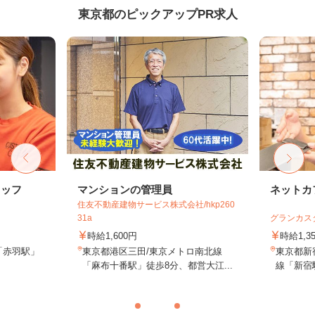
東京都のピックアップPR求人
タッフ
マンションの管理員
ネットカ
住友不動産建物サービス株式会社/hkp260
31a
グランカス
時給1,600円
時給1,3
「赤羽駅」
東京都港区三田/東京メトロ南北線
東京都新宿
「麻布十番駅」徒歩8分、都営大江...
線「新宿