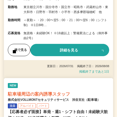
勤務地
東京都立川市・国分寺市・国立市・昭島市・武蔵村山市・東
大和市・日野市・羽村市・小平市・西多摩郡瑞穂町 他
勤務時間
＜夜勤＞ ・20：00〜翌5：00 ・21：00〜翌6：00（シフト
制） ※1日8時…
応募資格
無資格・未経験OK！ ※18歳以上：警備業法による（例外事
由2号）
詳細を見る
後で見る
更新日： 2026/07/31 掲載終了日： 2026/08/08
掲載終了まであと1日
NEW
駐車場周辺の案内誘導スタッフ
株式会社VOLLMONTセキュリティサービス 渋谷支社（駐車場）
注目
アルバイト
パート
【応募者必ず面接】単発・週1・シフト自由！未経験大歓