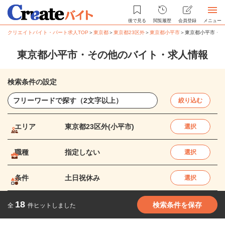
後で見る
閲覧履歴
会員登録
メニュー
クリエイトバイト・パート求人TOP
＞
東京都
＞
東京都23区外
＞
東京都小平市
＞
東京都小平市・そ
東京都小平市・その他のバイト・求人情報
検索条件の設定
絞り込む
エリア
東京都23区外(小平市)
選択
職種
指定しない
選択
条件
土日祝休み
選択
18
検索条件を保存
全
件ヒットしました