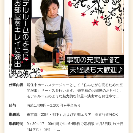
仕事内容
居住中ホームステージャーとして「住みながら売るための空
間演出」サービスを行います。 売主様のお部屋のお片付け、
モデルルームのような魅力的な部屋へ演出するお仕事で…
給与
時給1,400円～2,200円＋手当あり
勤務地
東京都（23区・都下）および近郊エリア ※直行直帰OK
勤務時間
9：30～17：00の間で4～6H勤務で応相談 ※月8日以上(土日
4日含む) （例） ・…