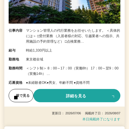
仕事内容
マンション管理人の代行業務をお任せいたします。 ＜具体的
には＞ □受付業務 （入居者様の対応、引越業者への指示、共
用施設の予約管理など） □点検業務…
給与
時給1,330円以上
勤務地
東京都全域
勤務時間
＜シフト制＞ 8：00～17：00（実働8h） 17：00～翌9：00
（実働14h） …
応募資格
●未経験者OK●男女、年齢不問 ●資格不問
詳細を見る
後で見る
更新日： 2026/07/06 掲載終了日： 2026/08/07
本日掲載終了になります