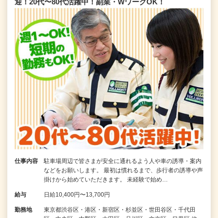
迎！20代〜80代活躍中！副業・WワークOK！
仕事内容
駐車場周辺で皆さまが安全に通れるよう人や車の誘導・案内
などをお願いします。 最初は慣れるまで、歩行者の誘導や声
掛けから始めていただきます。 未経験で始め…
給与
日給10,400円〜13,700円
勤務地
東京都渋谷区・港区・新宿区・杉並区・世田谷区・千代田