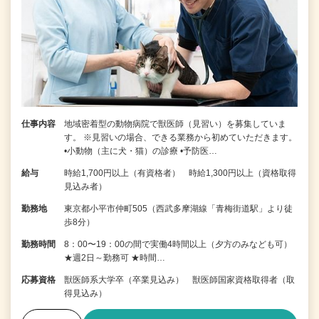
仕事内容
地域密着型の動物病院で獣医師（見習い）を募集していま
す。 ※見習いの場合、できる業務から初めていただきます。
•小動物（主に犬・猫）の診療 •予防医…
給与
時給1,700円以上（有資格者） 時給1,300円以上（資格取得
見込み者）
勤務地
東京都小平市仲町505（西武多摩湖線「青梅街道駅」より徒
歩8分）
勤務時間
8：00〜19：00の間で実働4時間以上（夕方のみなども可）
★週2日～勤務可 ★時間…
応募資格
獣医師系大学卒（卒業見込み） 獣医師国家資格取得者（取
得見込み）