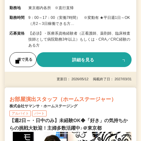
勤務地
東京都内各所 ※直行直帰
勤務時間
9：00～17：00（実働7時間） ※変動有 ★平日週1日～OK
（月2～3日稼働できる方…
応募資格
【必須】・医療系資格経験者（正看護師、薬剤師、臨床検査
技師として病院勤務3年以上）もしくは・CRA／CRC経験の
ある方
詳細を見る
後で見る
更新日： 2026/05/12 掲載終了日： 2027/03/31
お部屋演出スタッフ（ホームステージャー）
株式会社サマンサ・ホームステージング
アルバイト
パート
【週2日～・日中のみ】未経験OK◆「好き」の気持ちか
らの挑戦大歓迎！主婦多数活躍中♪＠東京都