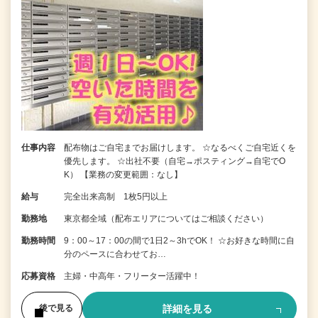
仕事内容
配布物はご自宅までお届けします。 ☆なるべくご自宅近くを
優先します。 ☆出社不要（自宅→ポスティング→自宅でO
K） 【業務の変更範囲：なし】
給与
完全出来高制 1枚5円以上
勤務地
東京都全域（配布エリアについてはご相談ください）
勤務時間
9：00～17：00の間で1日2～3hでOK！ ☆お好きな時間に自
分のペースに合わせてお…
応募資格
主婦・中高年・フリーター活躍中！
詳細を見る
後で見る