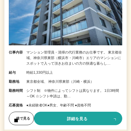
仕事内容
マンション管理員・清掃の代行業務のお仕事です。 東京都全
域、神奈川県東部（横浜市・川崎市）エリアのマンションに
スポットで入って頂きお住まいの方の快適な暮らし…
給与
時給1,330円以上
勤務地
東京都全域、 神奈川県東部（川崎・横浜）
勤務時間
シフト制 ※物件によってシフトは異なります。 1日3時間
～OK ☆シフト申請は、勤…
応募資格
●未経験者OK●男女、年齢不問 ●資格不問
詳細を見る
後で見る