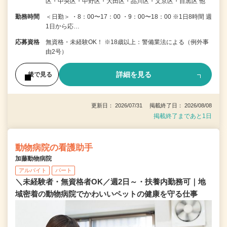
区・中央区・中野区・大田区・品川区・文京区・目黒区 他
勤務時間
＜日勤＞ ・8：00〜17：00 ・9：00〜18：00 ※1日8時間 週
1日から応…
応募資格
無資格・未経験OK！ ※18歳以上：警備業法による（例外事
由2号）
詳細を見る
後で見る
更新日： 2026/07/31 掲載終了日： 2026/08/08
掲載終了まであと1日
動物病院の看護助手
加藤動物病院
アルバイト
パート
＼未経験者・無資格者OK／週2日～・扶養内勤務可｜地
域密着の動物病院でかわいいペットの健康を守る仕事