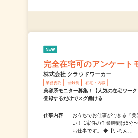
◎未経験者大歓迎！ ◎20代
◎年齢不問
NEW
完全在宅可のアンケート
株式会社 クラウドワーカー
業務委託
登録制
在宅・内職
美容系モニター募集！【人気の在宅ワーク
登録するだけでスグ働ける
仕事内容
おうちでお仕事ができる『