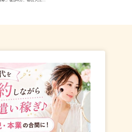
港区三田/東京メトロ南北線
東京都23区内等 ◆勤務地多数♪ご自
十番駅」徒歩8分、都営大江...
宅やお近くの店舗で間時間に働...