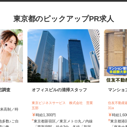
東京都のピックアップPR求人
宅調査
オフィスビルの清掃スタッフ
マンシ
東京ビジネスサービス 株式会社 営業
住友不動産
五部
31a
全出来高制／時
時給1,300円
時給1,