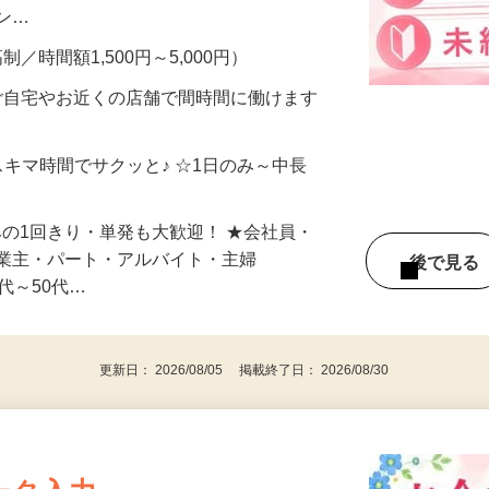
、美容モニターで解決できます♪ 気になる
メン…
制／時間額1,500円～5,000円）
ご自宅やお近くの店舗で間時間に働けます
スキマ時間でサクッと♪ ☆1日のみ～中長
みの1回きり・単発も大歓迎！ ★会社員・
事業主・パート・アルバイト・主婦
後で見
代～50代…
更新日： 2026/08/05 掲載終了日： 2026/08/30