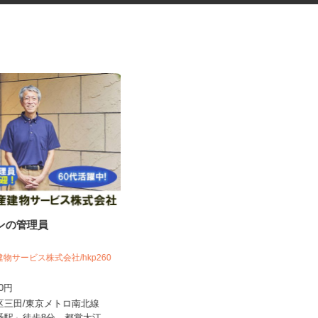
ョンの管理員
化粧品などに関する在宅調査
員・在宅モニター
株式会社ビサーチ
建物サービス株式会社/hkp260
時給1,500円以上（完全出来高制／時
600円
間額1,500円～5,00...