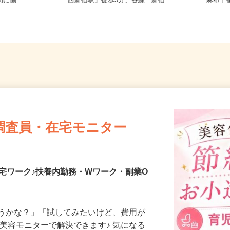
務地多数♪ご自
東京都新宿区／東京メトロ丸ノ内線
東京都
に働...
「西新宿駅」徒歩3分、各線「新宿...
「麻布
調査員・在宅モニター
宅ワーク♪扶養内勤務・Wワーク・副業O
合うかな？」「試してみたいけど、費用が