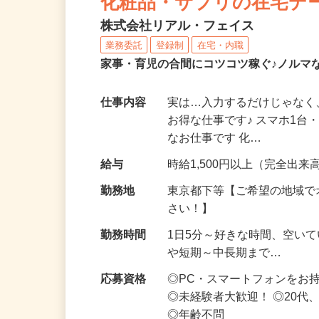
化粧品・サプリの在宅デ
株式会社リアル・フェイス
業務委託
登録制
在宅・内職
家事・育児の合間にコツコツ稼ぐ♪ノルマ
仕事内容
実は…入力するだけじゃなく
お得な仕事です♪ スマホ1台
なお仕事です 化…
給与
時給1,500円以上（完全出来高
勤務地
東京都下等【ご希望の地域で
さい！】
勤務時間
1日5分～好きな時間、空い
や短期～中長期まで…
応募資格
◎PC・スマートフォンをお