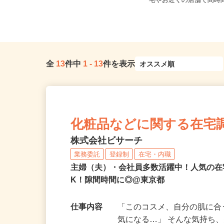
東京都港区三田/東京メトロ南北線
東京都23区内等 ◆勤
「麻布十番駅」徒歩8分、都営大江...
宅やお近くの店舗で間時間
全
13
件中
1
-
13
件を表示
化粧品などに関する在宅
株式会社ビサーチ
業務委託
登録制
在宅・内職
主婦（夫）・会社員多数活躍中！人気の在
K！隙間時間に◎@東京都
仕事内容
「このコスメ、自分の肌に