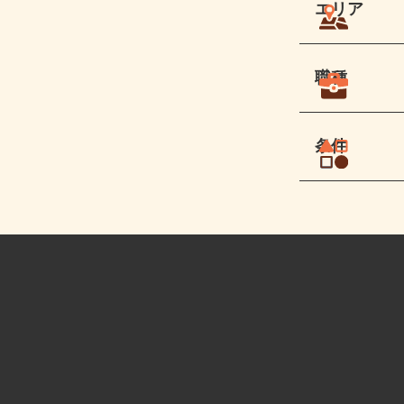
エリア
職種
条件