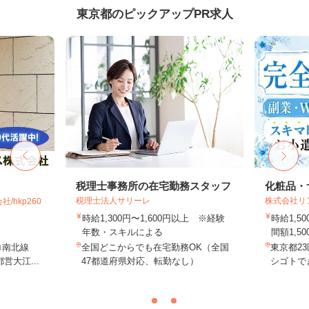
東京都のピックアップPR求人
税理士事務所の在宅勤務スタッフ
化粧品・
税理士法人サリーレ
株式会社リ
hkp260
時給1,300円〜1,600円以上 ※経験
時給1,
年数・スキルによる
間額1,500
ロ南北線
全国どこからでも在宅勤務OK（全国
東京都2
営大江...
47都道府県対応、転勤なし）
シゴトでき