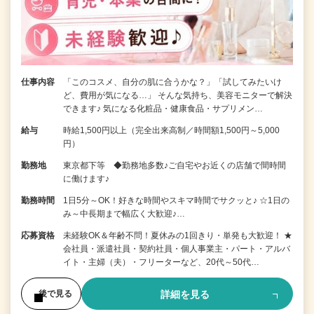
仕事内容
「このコスメ、自分の肌に合うかな？」「試してみたいけ
ど、費用が気になる…」 そんな気持ち、美容モニターで解決
できます♪ 気になる化粧品・健康食品・サプリメン…
給与
時給1,500円以上（完全出来高制／時間額1,500円～5,000
円）
勤務地
東京都下等 ◆勤務地多数♪ご自宅やお近くの店舗で間時間
に働けます♪
勤務時間
1日5分～OK！好きな時間やスキマ時間でサクッと♪ ☆1日の
み～中長期まで幅広く大歓迎♪…
応募資格
未経験OK＆年齢不問！夏休みの1回きり・単発も大歓迎！ ★
会社員・派遣社員・契約社員・個人事業主・パート・アルバ
イト・主婦（夫）・フリーターなど、20代～50代…
詳細を見る
後で見る