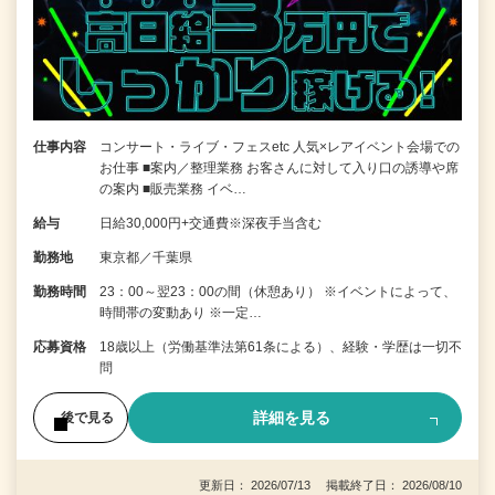
仕事内容
コンサート・ライブ・フェスetc 人気×レアイベント会場での
お仕事 ■案内／整理業務 お客さんに対して入り口の誘導や席
の案内 ■販売業務 イベ…
給与
日給30,000円+交通費※深夜手当含む
勤務地
東京都／千葉県
勤務時間
23：00～翌23：00の間（休憩あり） ※イベントによって、
時間帯の変動あり ※一定…
応募資格
18歳以上（労働基準法第61条による）、経験・学歴は一切不
問
詳細を見る
後で見る
更新日： 2026/07/13 掲載終了日： 2026/08/10