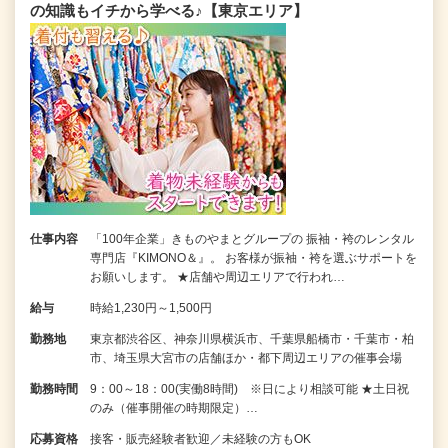
の知識もイチから学べる♪【東京エリア】
仕事内容
「100年企業」きものやまとグループの 振袖・袴のレンタル
専門店『KIMONO＆』。 お客様が振袖・袴を選ぶサポートを
お願いします。 ★店舗や周辺エリアで行われ…
給与
時給1,230円～1,500円
勤務地
東京都渋谷区、神奈川県横浜市、千葉県船橋市・千葉市・柏
市、埼玉県大宮市の店舗ほか・都下周辺エリアの催事会場
勤務時間
9：00～18：00(実働8時間) ※日により相談可能 ★土日祝
のみ（催事開催の時期限定）…
応募資格
接客・販売経験者歓迎／未経験の方もOK