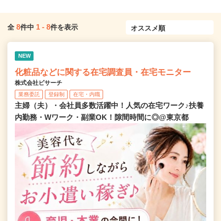
8
1
-
8
全
件中
件を表示
NEW
化粧品などに関する在宅調査員・在宅モニター
株式会社ビサーチ
業務委託
登録制
在宅・内職
主婦（夫）・会社員多数活躍中！人気の在宅ワーク♪扶養
内勤務・Wワーク・副業OK！隙間時間に◎@東京都