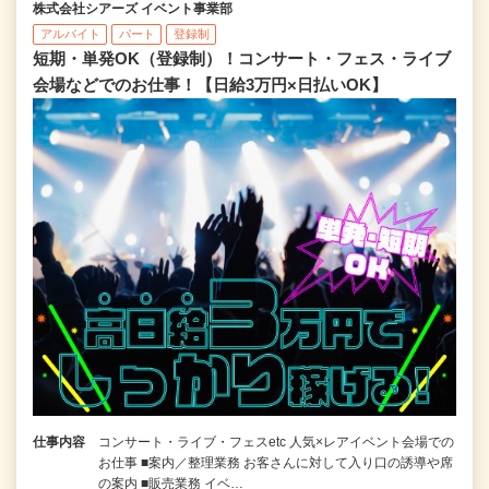
株式会社シアーズ イベント事業部
アルバイト
パート
登録制
短期・単発OK（登録制）！コンサート・フェス・ライブ
会場などでのお仕事！【日給3万円×日払いOK】
仕事内容
コンサート・ライブ・フェスetc 人気×レアイベント会場での
お仕事 ■案内／整理業務 お客さんに対して入り口の誘導や席
の案内 ■販売業務 イベ…