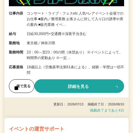
仕事内容
コンサート・ライブ・フェスetc 人気×レアイベント会場での
お仕事 ■案内／整理業務 お客さんに対して入り口の誘導や席
の案内 ■販売業務 イベ…
給与
日給30,000円+交通費※深夜手当含む
勤務地
東京都／神奈川県
勤務時間
23：00～翌23：00の間（休憩あり） ※イベントによって、
時間帯の変動あり ※一定…
応募資格
18歳以上（労働基準法第61条による）、経験・学歴は一切不
問
詳細を見る
後で見る
更新日： 2026/07/13 掲載終了日： 2026/08/10
掲載終了まであと4日
イベントの運営サポート