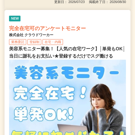
更新日： 2026/07/23 掲載終了日： 2026/08/30
NEW
完全在宅可のアンケートモニター
株式会社 クラウドワーカー
業務委託
登録制
在宅・内職
美容系モニター募集！【人気の在宅ワーク】│単発もOK│
当日に謝礼をお支払い★登録するだけでスグ働ける