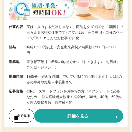
仕事内容
実は…入力するだけじゃなく、商品をタダで試せて 報酬まで
もらえるお得な仕事です♪ スマホ1台・完全在宅・自分のペー
スでOK！ ▼こんなお仕事です 化…
給与
時給1,500円以上（完全出来高制／時間額1,500円～5,000
円）
勤務地
東京都下等【ご希望の地域でオシゴトできます♪ お気軽に
ご相談ください！】
勤務時間
1日5分～好きな時間、空いている時間に働けます！ ☆1回の
みの単発や短期～中長期まで…
応募資格
◎PC・スマートフォンをお持ちの方（※アンケートに必要
なため） ◎未経験者大歓迎！ ◎20代、30代、40代、50代の
女性の登録多数 ◎年齢不問
詳細を見る
後で見る