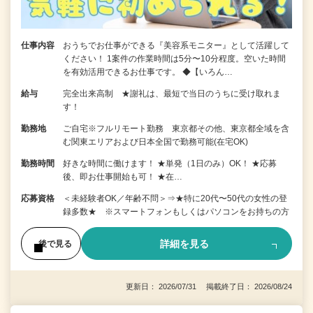
仕事内容
おうちでお仕事ができる『美容系モニター』として活躍して
ください！ 1案件の作業時間は5分〜10分程度。空いた時間
を有効活用できるお仕事です。 ◆【いろん…
給与
完全出来高制 ★謝礼は、最短で当日のうちに受け取れま
す！
勤務地
ご自宅※フルリモート勤務 東京都その他、東京都全域を含
む関東エリアおよび日本全国で勤務可能(在宅OK)
勤務時間
好きな時間に働けます！ ★単発（1日のみ）OK！ ★応募
後、即お仕事開始も可！ ★在…
応募資格
＜未経験者OK／年齢不問＞⇒★特に20代〜50代の女性の登
録多数★ ※スマートフォンもしくはパソコンをお持ちの方
詳細を見る
後で見る
更新日： 2026/07/31 掲載終了日： 2026/08/24