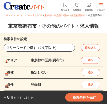
後で見る
閲覧履歴
会員登録
メニュー
クリエイトバイト・パート求人TOP
＞
東京都
＞
東京都23区外
＞
東京都調布市
＞
東京都調布市・そ
東京都調布市・その他のバイト・求人情報
検索条件の設定
絞り込む
エリア
東京都23区外(調布市)
選択
職種
指定しない
選択
条件
登録制
選択
8
検索条件を保存
全
件ヒットしました