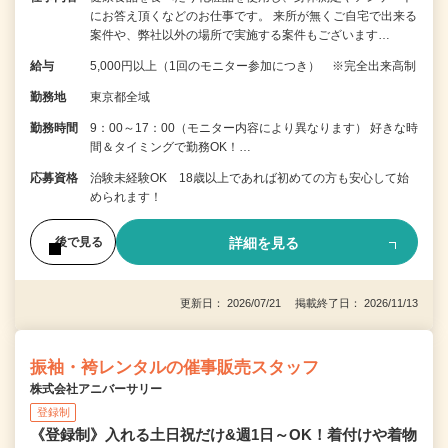
にお答え頂くなどのお仕事です。 来所が無くご自宅で出来る
案件や、弊社以外の場所で実施する案件もございます…
給与
5,000円以上（1回のモニター参加につき） ※完全出来高制
勤務地
東京都全域
勤務時間
9：00～17：00（モニター内容により異なります） 好きな時
間＆タイミングで勤務OK！…
応募資格
治験未経験OK 18歳以上であれば初めての方も安心して始
められます！
詳細を見る
後で見る
更新日： 2026/07/21 掲載終了日： 2026/11/13
振袖・袴レンタルの催事販売スタッフ
株式会社アニバーサリー
登録制
《登録制》入れる土日祝だけ&週1日～OK！着付けや着物