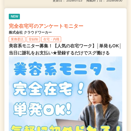
更新日： 2026/07/23 掲載終了日： 2026/08/30
NEW
完全在宅可のアンケートモニター
株式会社 クラウドワーカー
業務委託
登録制
在宅・内職
美容系モニター募集！【人気の在宅ワーク】│単発もOK│
当日に謝礼をお支払い★登録するだけでスグ働ける