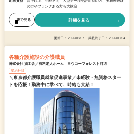
応募資格
高卒以上、年齢不問 大型第一種免許所持の方、実務未経験
の方やブランクある方も大歓迎！
詳細を見る
後で見る
更新日： 2026/08/07 掲載終了日： 2026/09/04
各種介護施設の介護職員
株式会社 揚工舎／有料老人ホーム ヨウコーフォレスト河辺
契約社員
＼東京都介護職員就業促進事業／未経験・無資格スター
トを応援！勤務中に学べて、時給も支給！