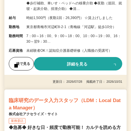
◆歩行補助、車いす・ベッドへの移乗介助 ◆夜勤（巡回、就
寝・起床介助、排泄介助） ◆清…
給与
時給1,500円（夜勤1回：26,390円） ☆賃上げしました
勤務地
東京都青梅市河辺町8‐2‐1（青梅線「河辺駅」徒歩10分）
勤務時間
7：00～16：00、9：00～18：00、10：00～19：00、16：
30～翌9：30…
応募資格
未経験者OK！認知症介護基礎研修（入職後の受講可）
詳細を見る
後で見る
更新日： 2026/07/28 掲載終了日： 2026/10/31
臨床研究のデータ入力スタッフ（LDM：Local Dat
a Manager）
株式会社アクセライズ・サイト
業務委託
◆急募◆ 好きな日・頻度で勤務可能！ カルテを読める方