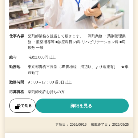
仕事内容
薬剤師業務を担当して頂きます。 ・調剤業務 ・薬剤管理業
務 ・服薬指導等 ■診療科目 内科 リハビリテーション科 ■病
床数 一般…
給与
時給2,000円以上
勤務地
東京都青梅市長淵（JR青梅線「河辺駅」より送迎有） ★車
通勤可
勤務時間
9：00～17：00 週3日以上
応募資格
薬剤師免許お持ちの方
詳細を見る
後で見る
更新日： 2026/06/18 掲載終了日： 2026/08/25