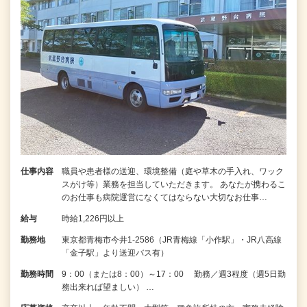
仕事内容
職員や患者様の送迎、環境整備（庭や草木の手入れ、ワック
スがけ等）業務を担当していただきます。 あなたが携わるこ
のお仕事も病院運営になくてはならない大切なお仕事…
給与
時給1,226円以上
勤務地
東京都青梅市今井1-2586（JR青梅線「小作駅」・JR八高線
「金子駅」より送迎バス有）
勤務時間
9：00（または8：00）～17：00 勤務／週3程度（週5日勤
務出来れば望ましい） …