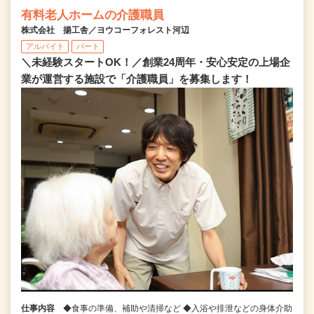
有料老人ホームの介護職員
株式会社 揚工舎／ヨウコーフォレスト河辺
アルバイト
パート
＼未経験スタートOK！／創業24周年・安心安定の上場企
業が運営する施設で「介護職員」を募集します！
仕事内容
◆食事の準備、補助や清掃など ◆入浴や排泄などの身体介助