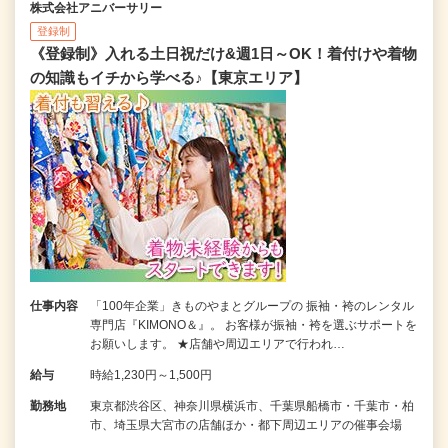
株式会社アニバーサリー
登録制
《登録制》入れる土日祝だけ&週1日～OK！着付けや着物
の知識もイチから学べる♪【東京エリア】
仕事内容
「100年企業」きものやまとグループの 振袖・袴のレンタル
専門店『KIMONO＆』。 お客様が振袖・袴を選ぶサポートを
お願いします。 ★店舗や周辺エリアで行われ…
給与
時給1,230円～1,500円
勤務地
東京都渋谷区、神奈川県横浜市、千葉県船橋市・千葉市・柏
市、埼玉県大宮市の店舗ほか・都下周辺エリアの催事会場