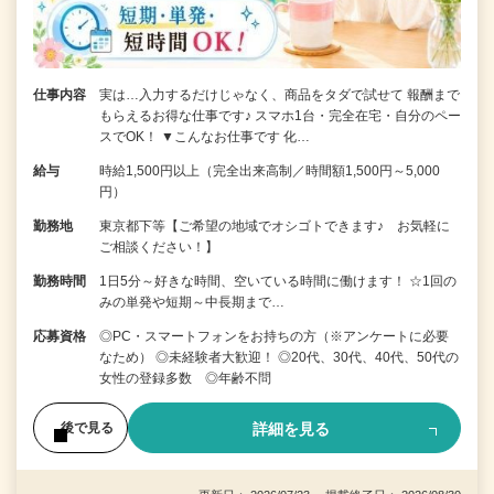
仕事内容
実は…入力するだけじゃなく、商品をタダで試せて 報酬まで
もらえるお得な仕事です♪ スマホ1台・完全在宅・自分のペー
スでOK！ ▼こんなお仕事です 化…
給与
時給1,500円以上（完全出来高制／時間額1,500円～5,000
円）
勤務地
東京都下等【ご希望の地域でオシゴトできます♪ お気軽に
ご相談ください！】
勤務時間
1日5分～好きな時間、空いている時間に働けます！ ☆1回の
みの単発や短期～中長期まで…
応募資格
◎PC・スマートフォンをお持ちの方（※アンケートに必要
なため） ◎未経験者大歓迎！ ◎20代、30代、40代、50代の
女性の登録多数 ◎年齢不問
詳細を見る
後で見る