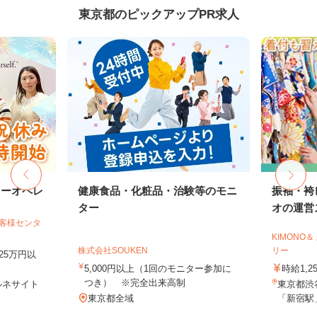
東京都のピックアップPR求人
ターオペレ
健康食品・化粧品・治験等のモニ
振袖・袴
ター
オの運営ス
お客様センタ
KIMONO
株式会社SOUKEN
リー
25万円以
5,000円以上（1回のモニター参加に
時給1,2
つき） ※完全出来高制
ルネサイト
東京都渋谷
東京都全域
「新宿駅