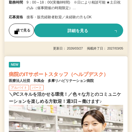
勤務時間
9：00～18：00(実働8時間) ※日により相談可能 ★土日祝
のみ（催事開催の時期限定）…
応募資格
接客・販売経験者歓迎／未経験の方もOK
詳細を見る
後で見る
更新日： 2026/03/27 掲載終了日： 2027/03/05
NEW
病院のITサポートスタッフ（ヘルプデスク）
医療法人社団 和風会 多摩リハビリテーション病院
アルバイト
パート
＼PCスキルを活かせる環境！／色々な方とのコミュニケ
ーションを楽しめる方歓迎！週3日～働けます♪