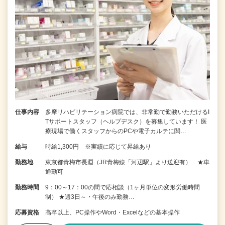
仕事内容
多摩リハビリテーション病院では、非常勤で勤務いただけるI
Tサポートスタッフ（ヘルプデスク）を募集しています！ 医
療現場で働くスタッフからのPCや電子カルテに関…
給与
時給1,300円 ※実績に応じて昇給あり
勤務地
東京都青梅市長淵（JR青梅線「河辺駅」より送迎有） ★車
通勤可
勤務時間
9：00～17：00の間で応相談（1ヶ月単位の変形労働時間
制） ★週3日～・午後のみ勤務…
応募資格
高卒以上、PC操作やWord・Excelなどの基本操作