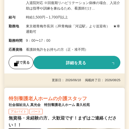
入退院対応 ※回復期リハビリテーション病棟の場合、入浴介
助は指導や訓練を兼ねるため、看護師だけ…
給与
時給1,500円～1,700円以上
勤務地
東京都青梅市長渕（JR青梅線「河辺駅」より送迎有） ★車
通勤可
勤務時間
9：00〜17：00
応募資格
看護師免許をお持ちの方（正・准不問）
詳細を見る
後で見る
更新日： 2026/06/18 掲載終了日： 2026/08/25
特別養護老人ホームの介護スタッフ
社会福祉法人 真光会 特別養護老人ホーム 喜久松苑
アルバイト
パート
無資格・未経験の方、大歓迎です！まずはご連絡くださ
い！！