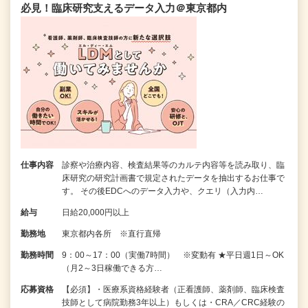
必見！臨床研究支えるデータ入力＠東京都内
仕事内容
診察や治療内容、検査結果等のカルテ内容等を読み取り、臨
床研究の研究計画書で規定されたデータを抽出するお仕事で
す。 その後EDCへのデータ入力や、クエリ（入力内…
給与
日給20,000円以上
勤務地
東京都内各所 ※直行直帰
勤務時間
9：00～17：00（実働7時間） ※変動有 ★平日週1日～OK
（月2～3日稼働できる方…
応募資格
【必須】・医療系資格経験者（正看護師、薬剤師、臨床検査
技師として病院勤務3年以上）もしくは・CRA／CRC経験の