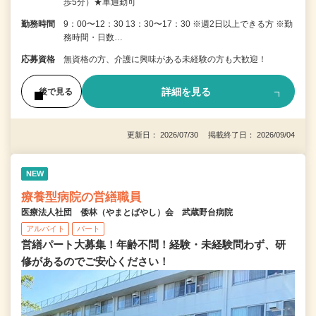
歩5分）★車通勤可
勤務時間
9：00〜12：30 13：30〜17：30 ※週2日以上できる方 ※勤
務時間・日数…
応募資格
無資格の方、介護に興味がある未経験の方も大歓迎！
詳細を見る
後で見る
更新日： 2026/07/30 掲載終了日： 2026/09/04
NEW
療養型病院の営繕職員
医療法人社団 倭林（やまとばやし）会 武蔵野台病院
アルバイト
パート
営繕パート大募集！年齢不問！経験・未経験問わず、研
修があるのでご安心ください！