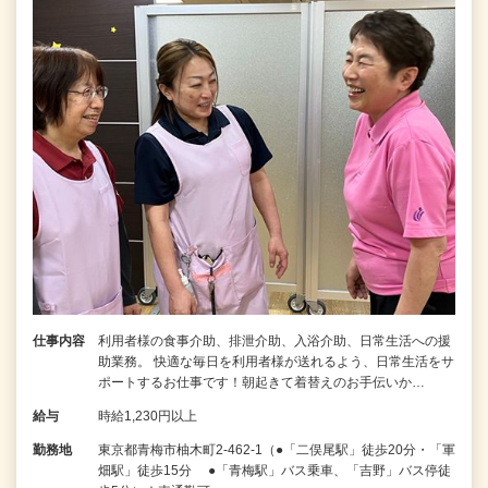
仕事内容
利用者様の食事介助、排泄介助、入浴介助、日常生活への援
助業務。 快適な毎日を利用者様が送れるよう、日常生活をサ
ポートするお仕事です！朝起きて着替えのお手伝いか…
給与
時給1,230円以上
勤務地
東京都青梅市柚木町2-462-1（●「二俣尾駅」徒歩20分・「軍
畑駅」徒歩15分 ●「青梅駅」バス乗車、「吉野」バス停徒