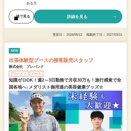
ある方
詳細を見る
後で見る
更新日： 2026/05/12 掲載終了日： 2027/03/31
NEW
出張体験型ブースの接客販売スタッフ
株式会社 プレバンク
アルバイト
パート
知識ゼロOK！週2～3日勤務で月収30万も！旅行感覚で全
国各地へ♪メダリスト御用達の美容健康グッズ☆