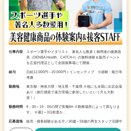
仕事内容
スポーツ選手やメダリスト、著名人も数多く御用達の健康器
具（DENBA Health、CATCH-I）の無料体験＆販売イベント
を正規代理店として全国催事場にて開催…
給与
日給12,000円～20,000円＋インセンティブ ※経験・能力等
考慮
勤務地
東京都・神奈川県・埼玉県・千葉県 ※他にも全国に出店会場
あり（旅行感覚で遠方現場に参加したいという方も大歓
迎！）
勤務時間
9：00～19：00の間で実働8H ※勤務場所によって異なりま
す。 ※週2～3日程度か…
応募資格
販売・接客経験がある方／30歳～58歳の男女スタッフ活躍中