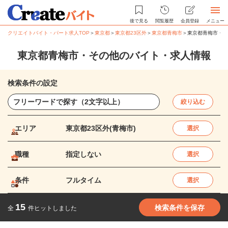
後で見る
閲覧履歴
会員登録
メニュー
クリエイトバイト・パート求人TOP
＞
東京都
＞
東京都23区外
＞
東京都青梅市
＞
東京都青梅市・そ
東京都青梅市・その他のバイト・求人情報
検索条件の設定
絞り込む
エリア
東京都23区外(青梅市)
選択
職種
指定しない
選択
条件
フルタイム
選択
15
検索条件を保存
全
件ヒットしました