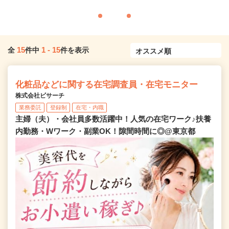
15
1
-
15
全
件中
件を表示
化粧品などに関する在宅調査員・在宅モニター
株式会社ビサーチ
業務委託
登録制
在宅・内職
主婦（夫）・会社員多数活躍中！人気の在宅ワーク♪扶養
内勤務・Wワーク・副業OK！隙間時間に◎@東京都