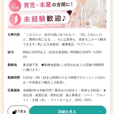
仕事内容
「このコスメ、自分の肌に合うかな？」「試してみたいけ
ど、費用が気になる…」 そんな気持ち、美容モニターで解決
できます♪ 気になる化粧品・健康食品・サプリメン…
給与
時給1,500円以上（完全出来高制／時間額1,500円～5,000
円）
勤務地
東京都下等 ◆勤務地多数♪ご自宅やお近くの店舗で間時間
に働けます♪
勤務時間
1日5分～OK！好きな時間やスキマ時間でサクッと♪ ☆1日の
み～中長期まで幅広く大歓迎♪…
応募資格
未経験OK＆年齢不問！夏休みの1回きり・単発も大歓迎！ ★
会社員・派遣社員・契約社員・個人事業主・パート・アルバ
イト・主婦（夫）・フリーターなど、20代～50代…
詳細を見る
後で見る