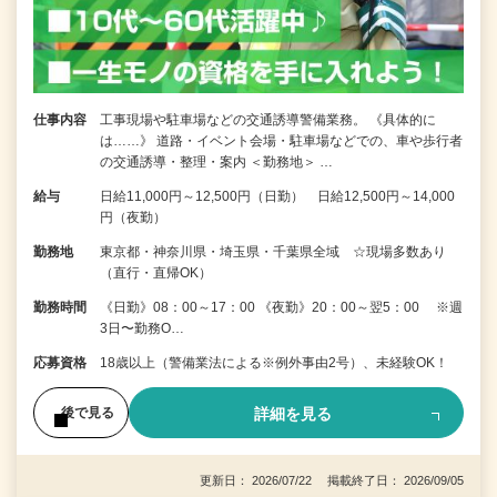
仕事内容
工事現場や駐車場などの交通誘導警備業務。 《具体的に
は……》 道路・イベント会場・駐車場などでの、車や歩行者
の交通誘導・整理・案内 ＜勤務地＞ …
給与
日給11,000円～12,500円（日勤） 日給12,500円～14,000
円（夜勤）
勤務地
東京都・神奈川県・埼玉県・千葉県全域 ☆現場多数あり
（直行・直帰OK）
勤務時間
《日勤》08：00～17：00 《夜勤》20：00～翌5：00 ※週
3日〜勤務O…
応募資格
18歳以上（警備業法による※例外事由2号）、未経験OK！
詳細を見る
後で見る
更新日： 2026/07/22 掲載終了日： 2026/09/05