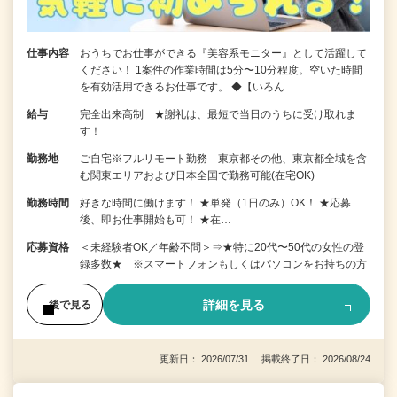
仕事内容
おうちでお仕事ができる『美容系モニター』として活躍して
ください！ 1案件の作業時間は5分〜10分程度。空いた時間
を有効活用できるお仕事です。 ◆【いろん…
給与
完全出来高制 ★謝礼は、最短で当日のうちに受け取れま
す！
勤務地
ご自宅※フルリモート勤務 東京都その他、東京都全域を含
む関東エリアおよび日本全国で勤務可能(在宅OK)
勤務時間
好きな時間に働けます！ ★単発（1日のみ）OK！ ★応募
後、即お仕事開始も可！ ★在…
応募資格
＜未経験者OK／年齢不問＞⇒★特に20代〜50代の女性の登
録多数★ ※スマートフォンもしくはパソコンをお持ちの方
詳細を見る
後で見る
更新日： 2026/07/31 掲載終了日： 2026/08/24