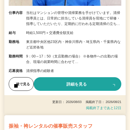
仕事内容
当社はマンションの管理や清掃業務を手がけています。清掃
指導員とは、日常的に担当している清掃員を現地にて研修・
指導していただいたり、定期的に行われる定期清掃の立ち…
給与
時給1,500円＋交通費全額支給
勤務地
東京都中央区他23区内・神奈川県内・埼玉県内・千葉県内な
ど近郊各地
勤務時間
9：00～17：50（支店勤務の場合） ※各物件への出勤の場
合、現場の就業時間に合わせて…
応募資格
清掃指導の経験者
詳細を見る
後で見る
更新日： 2026/08/03 掲載終了日： 2026/08/21
掲載終了まであと12日
振袖・袴レンタルの催事販売スタッフ