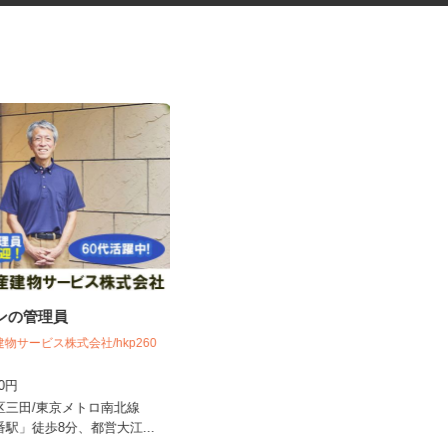
ョンの管理員
レンタル機械・機材の清掃スタ
ッフ
建物サービス株式会社/hkp260
アクト建機株式会社
600円
時給1,350円以上＋交通費支給
港区三田/東京メトロ南北線
東京都大田区大森東5-18-2（京急線