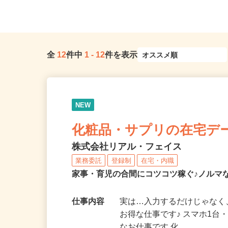
「麻布十番駅」徒歩8分、都営大江...
「大森町駅」より徒歩13分
全
12
件中
1
-
12
件を表示
NEW
化粧品・サプリの在宅デ
株式会社リアル・フェイス
業務委託
登録制
在宅・内職
家事・育児の合間にコツコツ稼ぐ♪ノルマ
仕事内容
実は…入力するだけじゃなく