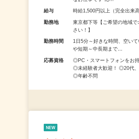
お得な仕事です♪ スマホ1台
なお仕事です 化…
給与
時給1,500円以上（完全出来高
勤務地
東京都下等【ご希望の地域で
さい！】
勤務時間
1日5分～好きな時間、空い
や短期～中長期まで…
応募資格
◎PC・スマートフォンをお
◎未経験者大歓迎！ ◎20代
◎年齢不問
NEW