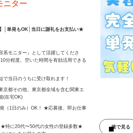
モニター
】│単発もOK│当日に謝礼をお支払い★
美容系モニター』として活躍してくださ
分〜10分程度。空いた時間を有効活用できる
最短で当日のうちに受け取れます！
 東京都その他、東京都全域を含む関東エ
(在宅OK)
単発（1日のみ）OK！ ★応募後、即お仕事