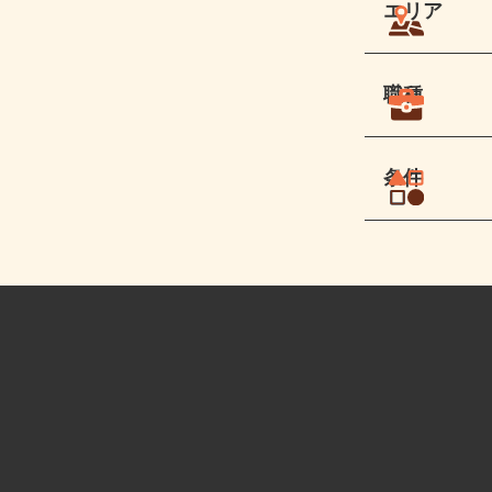
エリア
職種
条件