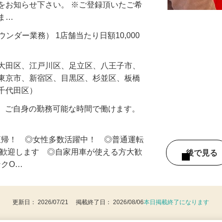
・新店・改装陳列業務 のお仕事をご案内
をお知らせ下さい。 ※ご登録頂いたご希
しま…
ラウンダー業務） 1店舗当たり日額10,000
、大田区、江戸川区、足立区、八王子市、
西東京市、新宿区、目黒区、杉並区、板橋
、千代田区）
の内、ご自身の勤務可能な時間で働けます。
直帰！ ◎女性多数活躍中！ ◎普通運転
は歓迎します ◎自家用車が使える方大歓
後で見
ンクO…