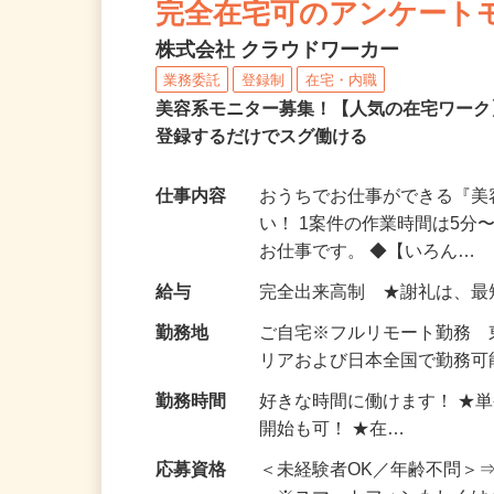
完全在宅可のアンケート
株式会社 クラウドワーカー
業務委託
登録制
在宅・内職
美容系モニター募集！【人気の在宅ワーク
登録するだけでスグ働ける
仕事内容
おうちでお仕事ができる『
い！ 1案件の作業時間は5
お仕事です。 ◆【いろん…
給与
完全出来高制 ★謝礼は、
勤務地
ご自宅※フルリモート勤務
リアおよび日本全国で勤務可能
勤務時間
好きな時間に働けます！ ★
開始も可！ ★在…