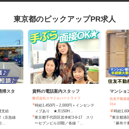
東京都のピックアップPR求人
清掃スタ
資料の電話案内スタッフ
マンシ
株式会社スマイルハートライフ
住友不動産
31a
時給1,450円～2,000円＋インセンテ
通費支給
ィブあり ★月150H...
時給1,
-2（京急線
東京都千代田区岩本町3-9-17 スリ
東京都