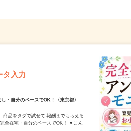
...
ーセブンビル10階／各線「...
「麻布
ータ入力
なし・自分のペースでOK！〈東京都〉
、商品をタダで試せて 報酬までもらえる