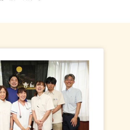
徒歩10分、JR常磐線「亀...
線「三鷹駅」からバス、バ...