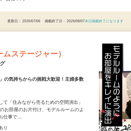
後で見
問 ●資格不問
更新日： 2026/07/06 掲載終了日： 2026/08/07
本日掲載終了になります
ームステージャー）
ング
き」の気持ちからの挑戦大歓迎！主婦多数
として「住みながら売るための空間演出」
様のお部屋のお片付け、モデルルームのよ