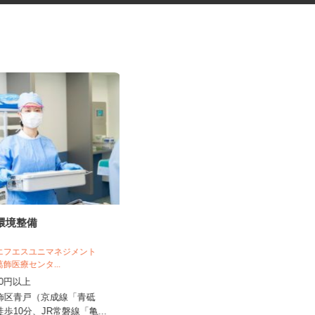
の環境整備
有料老人ホームの施設職員
株式会社 揚工舎／ヨウコ―キャッスル
三鷹
 エフエスユニマネジメント
葛飾医療センタ...
時給1,226円 ★賃上げしまし
,230円以上
た！！
葛飾区青戸（京成線「青砥
東京都三鷹市下連雀6‐6‐51（JR中央