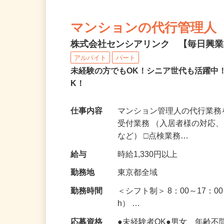
マンションの代行管理人
株式会社センシアリンク 【毎日興
アルバイト
パート
未経験の方でもOK！シニア世代も活躍中
K！
仕事内容
マンション管理人の代行業務
受付業務 （入居者様の対応
など） □点検業務…
給与
時給1,330円以上
勤務地
東京都全域
勤務時間
＜シフト制＞ 8：00～17：0