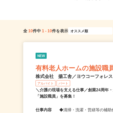
駅」より徒歩10分、JR常磐線「亀...
線「三鷹駅」からバス、バ
全
10
件中
1
-
10
件を表示
NEW
有料老人ホームの施設職
株式会社 揚工舎／ヨウコーフォレ
アルバイト
パート
＼介護の現場を支える仕事／創業24周年
「施設職員」を募集！