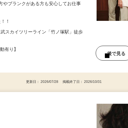
作業など ＼経験は問いません！／ 社内研
の方やブランクがある方も安心してお仕事
した！！
7（東武スカイツリーライン「竹ノ塚駅」徒歩
度変動有り】
後で見
更新日： 2026/07/28 掲載終了日： 2026/10/31