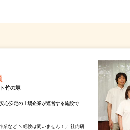
...
線「新宿駅」東口より徒歩...
駅」より
員
スト竹の塚
・安心安定の上場企業が運営する施設で