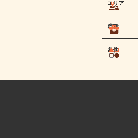
エリア
職種
条件