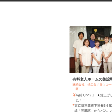
手術室の環境整備
有料老人ホームの施設
株式会社 揚工舎／ヨウコ
三鷹
株式会社 エフエスユニマネジメント
＜慈恵医大葛飾医療センタ...
時給1,226円 ★賃上
時給1,230円以上
た！！
東京都葛飾区青戸（京成線「青砥
東京都三鷹市下連雀6‐6‐