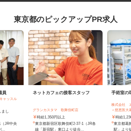
東京都のピックアップPR求人
職員
ネットカフェの接客スタッフ
手術室
―キャッスル
株式会社
グランカスタマ 歌舞伎町店
＜慈恵医大
げしまし
時給1,350円以上
時給1
51（JR中央
東京都新宿区歌舞伎町2-37-1（JR各
東京都