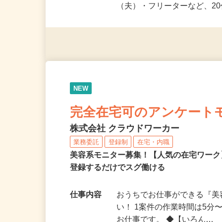
応募資格
未経験OK＆年齢不問！夏休
派遣社員・契約社員・個人
（夫）・フリーターなど、20
NEW
完全在宅可のアンケート
株式会社 クラウドワーカー
業務委託
登録制
在宅・内職
美容系モニター募集！【人気の在宅ワーク
登録するだけでスグ働ける
仕事内容
おうちでお仕事ができる『