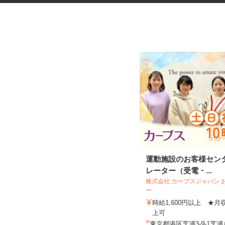
デイサービスの看護職員
運動施設のお客様セン
レーター（受電・...
株式会社 カーブスジャパン
株式会社揚工舎／ヨウコー駒込
ー
時給1,800円 ★賃上げしまし
時給1,600円以上 ★
た！！
上可