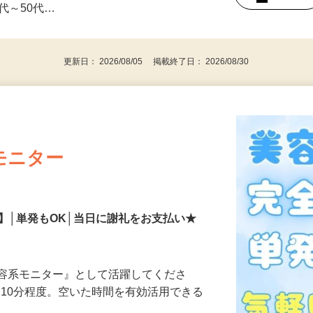
みの1回きり・単発も大歓迎！ ★会社員・
事業主・パート・アルバイト・主婦
後で見
代～50代…
更新日： 2026/08/05 掲載終了日： 2026/08/30
モニター
】│単発もOK│当日に謝礼をお支払い★
美容系モニター』として活躍してくださ