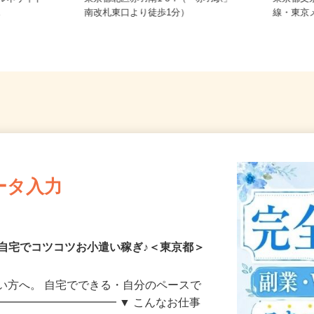
芝浦ルネサイト
東京都北区赤羽南1-8-7（「赤羽駅」
東京都文
.
南改札東口より徒歩1分）
線・東
ータ入力
自宅でコツコツお小遣い稼ぎ♪＜東京都＞
い方へ。 自宅でできる・自分のペースで