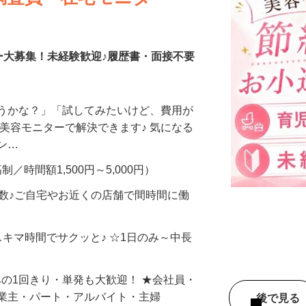
調査員・在宅モニター
ー大募集！未経験歓迎♪履歴書・面接不要
合うかな？」「試してみたいけど、費用が
、美容モニターで解決できます♪ 気になる
メン…
制／時間額1,500円～5,000円）
多数♪ご自宅やお近くの店舗で間時間に働
スキマ時間でサクッと♪ ☆1日のみ～中長