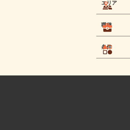
エリア
職種
条件