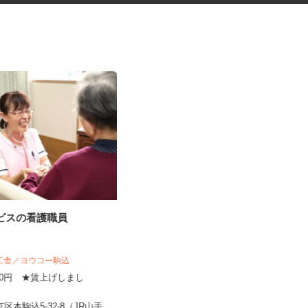
ービスの看護職員
運動施設のお客様センターオペ
レーター（受電・...
株式会社 カーブスジャパン お客様センタ
揚工舎／ヨウコー駒込
ー
,800円 ★賃上げしまし
時給1,600円以上 ★月収25万円以
！
上可