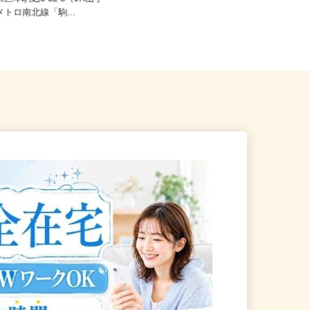
京区本駒込5-32-8（JR山手
東京都港区芝浦3-9-1芝浦ルネサイト
京メトロ南北線「駒...
タワー9F/JR「田町駅」...