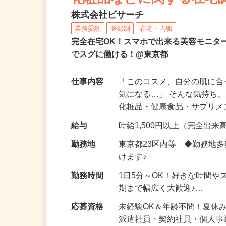
化粧品などに関する在宅
株式会社ビサーチ
業務委託
登録制
在宅・内職
完全在宅OK！スマホで出来る美容モニタ
でスグに働ける！@東京都
仕事内容
「このコスメ、自分の肌に
気になる…」 そんな気持ち
化粧品・健康食品・サプリ
給与
時給1,500円以上（完全出来高
勤務地
東京都23区内等 ◆勤務地
けます♪
勤務時間
1日5分～OK！好きな時間や
期まで幅広く大歓迎♪…