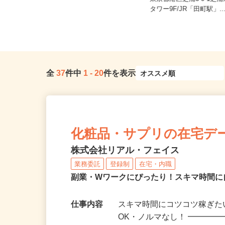
東京都文京区本駒込5-32-8（JR山手
東京都港区芝浦3-9-1
線・東京メトロ南北線「駒...
タワー9F/JR「田町駅」..
全
37
件中
1
-
20
件を表示
化粧品・サプリの在宅デ
株式会社リアル・フェイス
業務委託
登録制
在宅・内職
副業・Wワークにぴったり！スキマ時間に
仕事内容
スキマ時間にコツコツ稼ぎた