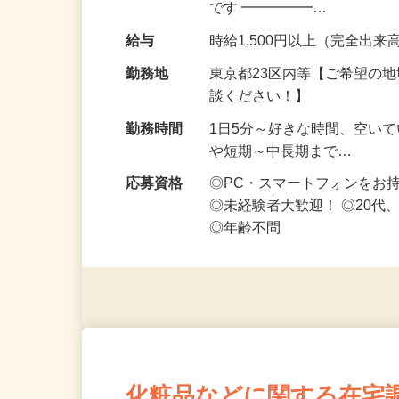
OK・ノルマなし！ ━━━━
です ━━━━━…
給与
時給1,500円以上（完全出来高
勤務地
東京都23区内等【ご希望の
談ください！】
勤務時間
1日5分～好きな時間、空い
や短期～中長期まで…
応募資格
◎PC・スマートフォンをお
◎未経験者大歓迎！ ◎20代
◎年齢不問