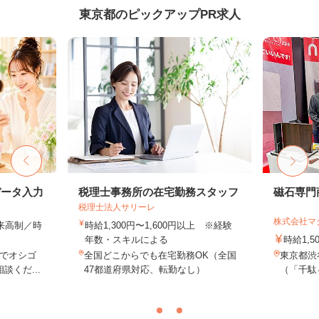
東京都のピックアップPR求人
データ入力
税理士事務所の在宅勤務スタッフ
磁石専門
税理士法人サリーレ
株式会社マ
出来高制／時
時給1,300円〜1,600円以上 ※経験
年数・スキルによる
時給1,5
でオシゴ
全国どこからでも在宅勤務OK（全国
東京都渋谷
談くだ...
47都道府県対応、転勤なし）
（「千駄ヶ