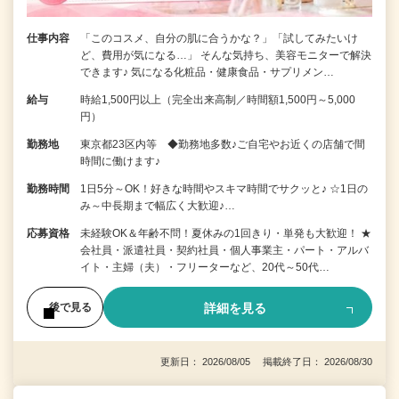
仕事内容
「このコスメ、自分の肌に合うかな？」「試してみたいけ
ど、費用が気になる…」 そんな気持ち、美容モニターで解決
できます♪ 気になる化粧品・健康食品・サプリメン…
給与
時給1,500円以上（完全出来高制／時間額1,500円～5,000
円）
勤務地
東京都23区内等 ◆勤務地多数♪ご自宅やお近くの店舗で間
時間に働けます♪
勤務時間
1日5分～OK！好きな時間やスキマ時間でサクッと♪ ☆1日の
み～中長期まで幅広く大歓迎♪…
応募資格
未経験OK＆年齢不問！夏休みの1回きり・単発も大歓迎！ ★
会社員・派遣社員・契約社員・個人事業主・パート・アルバ
イト・主婦（夫）・フリーターなど、20代～50代…
詳細を見る
後で見る
更新日： 2026/08/05 掲載終了日： 2026/08/30