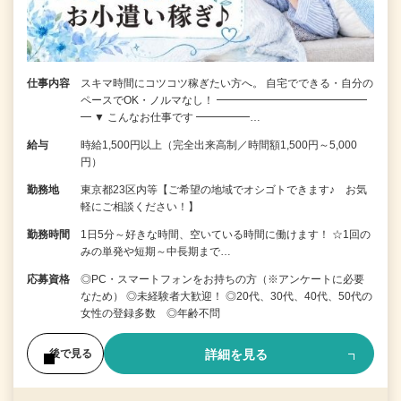
仕事内容
スキマ時間にコツコツ稼ぎたい方へ。 自宅でできる・自分の
ペースでOK・ノルマなし！ ━━━━━━━━━━━━━━
━ ▼ こんなお仕事です ━━━━━…
給与
時給1,500円以上（完全出来高制／時間額1,500円～5,000
円）
勤務地
東京都23区内等【ご希望の地域でオシゴトできます♪ お気
軽にご相談ください！】
勤務時間
1日5分～好きな時間、空いている時間に働けます！ ☆1回の
みの単発や短期～中長期まで…
応募資格
◎PC・スマートフォンをお持ちの方（※アンケートに必要
なため） ◎未経験者大歓迎！ ◎20代、30代、40代、50代の
女性の登録多数 ◎年齢不問
詳細を見る
後で見る