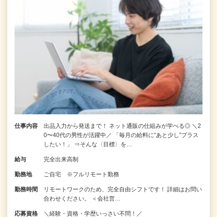
仕事内容
出品入力から発送まで！ ネット通販の仕組みが学べる◎ ＼2
0〜40代の男性が活躍中／ 「毎月の給料に“あと少し”プラス
したい！」 ⇒そんな〈目標〉を…
給与
完全出来高制
勤務地
ご自宅 ※フルリモート勤務
勤務時間
リモートワークのため、完全自由シフトです！ 詳細はお問い
合わせください。 ＜会社営…
応募資格
＼経験・資格・学歴いっさい不問！／