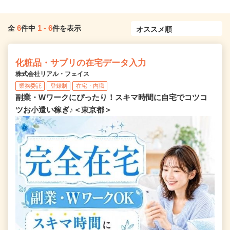
6
1
-
6
全
件中
件を表示
化粧品・サプリの在宅データ入力
株式会社リアル・フェイス
業務委託
登録制
在宅・内職
副業・Wワークにぴったり！スキマ時間に自宅でコツコ
ツお小遣い稼ぎ♪＜東京都＞