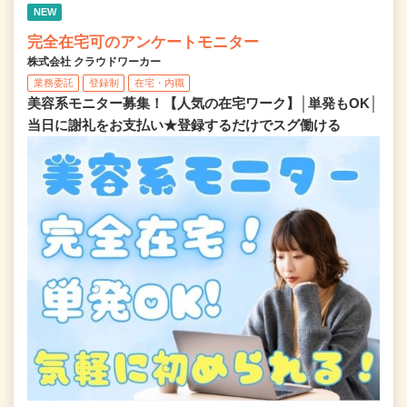
NEW
完全在宅可のアンケートモニター
株式会社 クラウドワーカー
業務委託
登録制
在宅・内職
美容系モニター募集！【人気の在宅ワーク】│単発もOK│
当日に謝礼をお支払い★登録するだけでスグ働ける