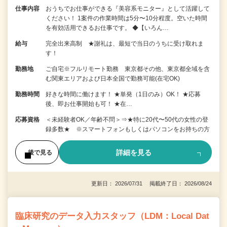
仕事内容
おうちでお仕事ができる『美容系モニター』として活躍して
ください！ 1案件の作業時間は5分〜10分程度。空いた時間
を有効活用できるお仕事です。 ◆【いろん…
給与
完全出来高制 ★謝礼は、最短で当日のうちに受け取れま
す！
勤務地
ご自宅※フルリモート勤務 東京都その他、東京都全域を含
む関東エリアおよび日本全国で勤務可能(在宅OK)
勤務時間
好きな時間に働けます！ ★単発（1日のみ）OK！ ★応募
後、即お仕事開始も可！ ★在…
応募資格
＜未経験者OK／年齢不問＞⇒★特に20代〜50代の女性の登
録多数★ ※スマートフォンもしくはパソコンをお持ちの方
詳細を見る
後で見る
更新日： 2026/07/31 掲載終了日： 2026/08/24
臨床研究のデータ入力スタッフ（LDM：Local Dat