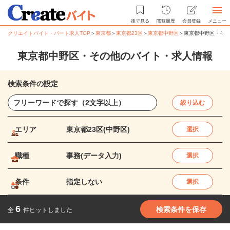
後で見る
閲覧履歴
会員登録
メニュー
クリエイトバイト・パート求人TOP
＞
東京都
＞
東京都23区
＞
東京都中野区
＞
東京都中野区・その
東京都中野区・その他のバイト・求人情報
検索条件の設定
絞り込む
エリア
東京都23区(中野区)
選択
職種
事務(データ入力)
選択
条件
指定しない
選択
6
検索条件を保存
全
件ヒットしました