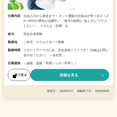
仕事内容
出品入力から発送まで！ ネット通販の仕組みが学べる◎ ＼2
0〜40代の男性が活躍中／ 「毎月の給料に“あと少し”プラス
したい！」 ⇒そんな〈目標〉を…
給与
完全出来高制
勤務地
ご自宅 ※フルリモート勤務
勤務時間
リモートワークのため、完全自由シフトです！ 詳細はお問い
合わせください。 ＜会社営…
応募資格
＼経験・資格・学歴いっさい不問！／
詳細を見る
後で見る
更新日： 2026/07/17 掲載終了日： 2026/08/26
1