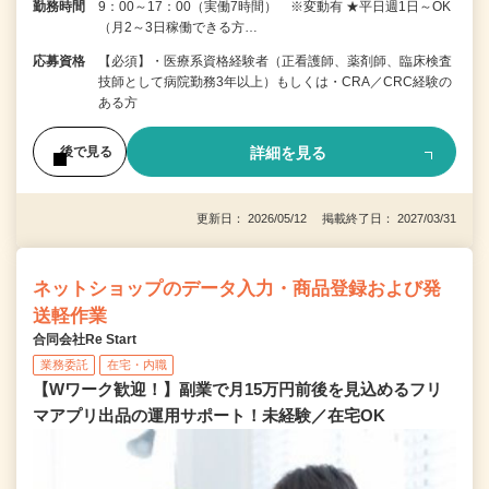
勤務時間
9：00～17：00（実働7時間） ※変動有 ★平日週1日～OK
（月2～3日稼働できる方…
応募資格
【必須】・医療系資格経験者（正看護師、薬剤師、臨床検査
技師として病院勤務3年以上）もしくは・CRA／CRC経験の
ある方
詳細を見る
後で見る
更新日： 2026/05/12 掲載終了日： 2027/03/31
ネットショップのデータ入力・商品登録および発
送軽作業
合同会社Re Start
業務委託
在宅・内職
【Wワーク歓迎！】副業で月15万円前後を見込めるフリ
マアプリ出品の運用サポート！未経験／在宅OK