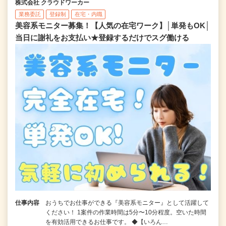
株式会社 クラウドワーカー
業務委託
登録制
在宅・内職
美容系モニター募集！【人気の在宅ワーク】│単発もOK│
当日に謝礼をお支払い★登録するだけでスグ働ける
仕事内容
おうちでお仕事ができる『美容系モニター』として活躍して
ください！ 1案件の作業時間は5分〜10分程度。空いた時間
を有効活用できるお仕事です。 ◆【いろん…