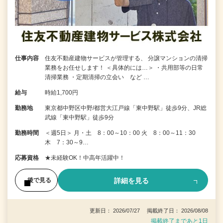
仕事内容
住友不動産建物サービスが管理する、 分譲マンションの清掃
業務をお任せします！ ＜具体的には…＞ ・共用部等の日常
清掃業務 ・定期清掃の立会い など …
給与
時給1,700円
勤務地
東京都中野区中野/都営大江戸線「東中野駅」徒歩9分、JR総
武線「東中野駅」徒歩9分
勤務時間
＜週5日＞ 月・土 8：00～10：00 火 8：00～11：30
木 7：30～9…
応募資格
★未経験OK！中高年活躍中！
詳細を見る
後で見る
更新日： 2026/07/27 掲載終了日： 2026/08/08
掲載終了まであと1日