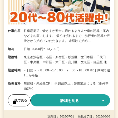
仕事内容
駐車場周辺で皆さまが安全に通れるよう人や車の誘導・案内
などをお願いします。 最初は慣れるまで、歩行者の誘導や声
掛けから始めていただきます。 未経験で始め…
給与
日給10,400円〜13,700円
勤務地
東京都渋谷区・港区・新宿区・杉並区・世田谷区・千代田
区・中央区・中野区・大田区・品川区・文京区・目黒区 他
勤務時間
＜日勤＞ ・8：00〜17：00 ・9：00〜18：00 ※1日8時間 週
1日から応…
応募資格
無資格・未経験OK！ ※18歳以上：警備業法による（例外事
由2号）
詳細を見る
後で見る
更新日： 2026/07/31 掲載終了日： 2026/08/08