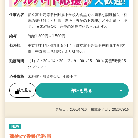
仕事内容
都立富士高等学校附属中学校内食堂での簡単な調理補助・料
理の盛り付け・配膳・洗浄・野菜の下処理などをお願いしま
す。 ★未経験OK！家事の延長で始められます♪…
給与
時給1,300円～1,500円
勤務地
東京都中野区弥生町5-21-1（都立富士高等学校附属中学校）
※「中野富士見町駅」より徒歩6分
勤務時間
（1）8：30～14：30 （2）9：00～15：00 ※実働5時間15
分 ※シフト…
応募資格
未経験・無資格OK、年齢不問
詳細を見る
後で見る
更新日： 2026/07/16 掲載終了日： 2026/09/15
NEW
建物の清掃代務員