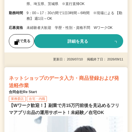
県、埼玉県、茨城県 ※直行直帰OK
勤務時間
9：00～17：30の間で1日3時間～6時間 ※現場による 【勤
務】 週1日～OK
応募資格
未経験者大歓迎 学歴・性別・資格不問 WワークOK
詳細を見る
後で見る
更新日： 2026/07/10 掲載終了日： 2026/09/11
ネットショップのデータ入力・商品登録および発
送軽作業
合同会社Re Start
業務委託
在宅・内職
【Wワーク歓迎！】副業で月15万円前後を見込めるフリ
マアプリ出品の運用サポート！未経験／在宅OK