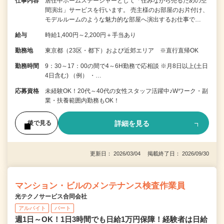
仕事内容
居住中ホームステージャーとして「住みながら売るための空
間演出」サービスを行います。 売主様のお部屋のお片付け、
モデルルームのような魅力的な部屋へ演出するお仕事で…
給与
時給1,400円～2,200円＋手当あり
勤務地
東京都（23区・都下）および近郊エリア ※直行直帰OK
勤務時間
9：30～17：00の間で4～6H勤務で応相談 ※月8日以上(土日
4日含む) （例） ・…
応募資格
未経験OK！20代～40代の女性スタッフ活躍中♪Wワーク・副
業・扶養範囲内勤務もOK！
詳細を見る
後で見る
更新日： 2026/03/04 掲載終了日： 2026/09/30
マンション・ビルのメンテナンス検査作業員
光テクノサービス合同会社
アルバイト
パート
週1日～OK！1日3時間でも日給1万円保障！経験者は日給