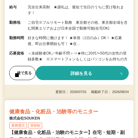
給与
完全出来高制 ★謝礼は、最短で当日のうちに受け取れま
す！
勤務地
ご自宅※フルリモート勤務 東京都その他、東京都全域を含
む関東エリアおよび日本全国で勤務可能(在宅OK)
勤務時間
好きな時間に働けます！ ★単発（1日のみ）OK！ ★応募
後、即お仕事開始も可！ ★在…
応募資格
＜未経験者OK／年齢不問＞⇒★特に20代〜50代の女性の登
録多数★ ※スマートフォンもしくはパソコンをお持ちの方
詳細を見る
後で見る
更新日： 2026/07/31 掲載終了日： 2026/08/24
健康食品・化粧品・治験等のモニター
株式会社SOUKEN
業務委託
登録制
【健康食品・化粧品・治験のモニター】在宅・短期・副