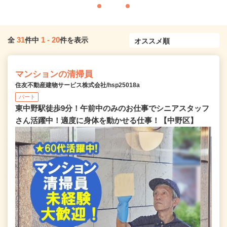
31
1
-
20
全
件中
件を表示
マンションの清掃員
住友不動産建物サービス株式会社/hsp25018a
パート
東中野駅徒歩9分！午前中のみのお仕事でシニアスタッフ
さん活躍中！適度に身体を動かせる仕事！【中野区】