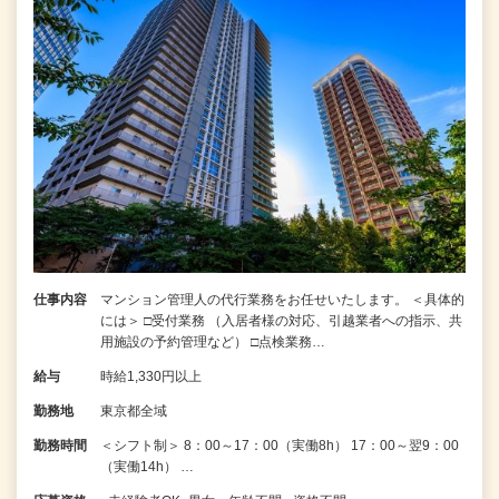
仕事内容
マンション管理人の代行業務をお任せいたします。 ＜具体的
には＞ □受付業務 （入居者様の対応、引越業者への指示、共
用施設の予約管理など） □点検業務…
給与
時給1,330円以上
勤務地
東京都全域
勤務時間
＜シフト制＞ 8：00～17：00（実働8h） 17：00～翌9：00
（実働14h） …