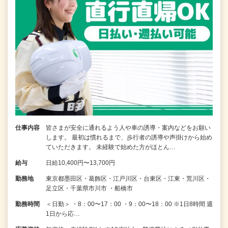
仕事内容
皆さまが安全に通れるよう人や車の誘導・案内などをお願い
します。 最初は慣れるまで、歩行者の誘導や声掛けから始め
ていただきます。 未経験で始めた方がほとん…
給与
日給10,400円〜13,700円
勤務地
東京都墨田区・葛飾区・江戸川区・台東区・江東・荒川区・
足立区・千葉県市川市 ・船橋市
勤務時間
＜日勤＞ ・8：00〜17：00 ・9：00〜18：00 ※1日8時間 週
1日から応…