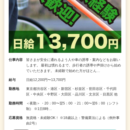
仕事内容
皆さまが安全に通れるよう人や車の誘導・案内などをお願い
します。 最初は慣れるまで、歩行者の誘導や声掛けから始め
ていただきます。 未経験で始めた方がほとん…
給与
日給12,200円〜13,700円
勤務地
東京都渋谷区・港区・新宿区・杉並区・世田谷区・千代田
区・中央区・中野区・大田区・品川区・文京区・目黒区 他
勤務時間
＜夜勤＞ ・20：00〜翌5：00 ・21：00〜翌6：00（シフト
制） ※1日8時…
応募資格
無資格・未経験OK！ ※18歳以上：警備業法による（例外事
由2号）