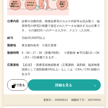
仕事内容
診察や治療内容、検査結果等のカルテ内容等を読み取り、臨
床研究の研究計画書で規定されたデータを抽出するお仕事で
す。 その後EDCへのデータ入力や、クエリ（入力内…
給与
日給20,000円以上
勤務地
東京都内各所 ※直行直帰
勤務時間
9：00～17：00（実働7時間） ※変動有 ★平日週1日～OK
（月2～3日稼働できる方…
応募資格
【必須】・医療系資格経験者（正看護師、薬剤師、臨床検査
技師として病院勤務3年以上）もしくは・CRA／CRC経験の
ある方
詳細を見る
後で見る
更新日： 2026/05/12 掲載終了日： 2027/03/31