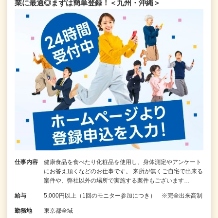
業に最適◎まずは簡単登録！＜九州・沖縄＞
仕事内容
健康食品を食べたり化粧品を使用し、身体測定やアンケート
にお答え頂くなどのお仕事です。 来所が無くご自宅で出来る
案件や、弊社以外の場所で実施する案件もございます…
給与
5,000円以上（1回のモニター参加につき） ※完全出来高制
勤務地
東京都全域