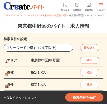
後で見る
閲覧履歴
会員登録
メニュー
クリエイトバイト・パート求人TOP
＞
東京都
＞
東京都23区
＞
東京都中野区のバイト・パート求人
東京都中野区のバイト・求人情報
検索条件の設定
絞り込む
エリア
東京都23区(中野区)
選択
職種
指定しない
選択
条件
指定しない
選択
31
検索条件を保存
全
件ヒットしました