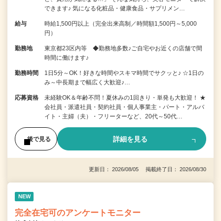
できます♪ 気になる化粧品・健康食品・サプリメン…
給与
時給1,500円以上（完全出来高制／時間額1,500円～5,000
円）
勤務地
東京都23区内等 ◆勤務地多数♪ご自宅やお近くの店舗で間
時間に働けます♪
勤務時間
1日5分～OK！好きな時間やスキマ時間でサクッと♪ ☆1日の
み～中長期まで幅広く大歓迎♪…
応募資格
未経験OK＆年齢不問！夏休みの1回きり・単発も大歓迎！ ★
会社員・派遣社員・契約社員・個人事業主・パート・アルバ
イト・主婦（夫）・フリーターなど、20代～50代…
詳細を見る
後で見る
更新日： 2026/08/05 掲載終了日： 2026/08/30
NEW
完全在宅可のアンケートモニター