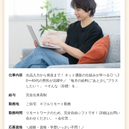
仕事内容
出品入力から発送まで！ ネット通販の仕組みが学べる◎ ＼2
0〜40代の男性が活躍中／ 「毎月の給料に“あと少し”プラス
したい！」 ⇒そんな〈目標〉を…
給与
完全出来高制
勤務地
ご自宅 ※フルリモート勤務
勤務時間
リモートワークのため、完全自由シフトです！ 詳細はお問い
合わせください。 ＜会社営…
応募資格
＼経験・資格・学歴いっさい不問！／