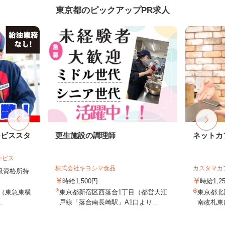
東京都のピックアップPR求人
ービススタ
更生施設の調理師
ネットカ
ービス
株式会社キヨシマ食品
カスタマカ
取扱資格所持
時給1,500円
時給1,2
9（東急東横
東京都新宿区西落合1丁目（都営大江
東京都北
.
戸線「落合南長崎駅」A1口より...
南改札東