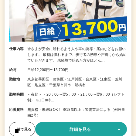
仕事内容
皆さまが安全に通れるよう人や車の誘導・案内などをお願い
します。 最初は慣れるまで、歩行者の誘導や声掛けから始め
ていただきます。 未経験で始めた方がほとん…
給与
日給12,200円〜13,700円
勤務地
東京都墨田区・葛飾区・江戸川区・台東区・江東区・荒川
区・足立区・千葉県市川市・船橋市
勤務時間
＜夜勤＞ ・20：00〜翌5：00 ・21：00〜翌6：00（シフト
制） ※1日8時…
応募資格
無資格・未経験OK！ ※18歳以上：警備業法による（例外事
由2号）
詳細を見る
後で見る