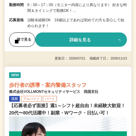
勤務時間
9：00～17：00（モニター内容により異なります） 好きな時
間＆タイミングで勤務OK！…
応募資格
治験未経験OK 18歳以上であれば初めての方も安心して始
められます！
詳細を見る
後で見る
更新日： 2026/07/21 掲載終了日： 2026/11/13
NEW
歩行者の誘導・案内警備スタッフ
株式会社VOLLMONTセキュリティサービス 両国支社
注目
アルバイト
パート
【応募者必ず面接】週1～シフト超自由！未経験大歓迎！
20代〜80代活躍中！副業・Wワーク・日払い可！