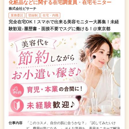
化粧品などに関する在宅調査員・在宅モニター
株式会社ビサーチ
業務委託
登録制
在宅・内職
完全在宅OK！スマホで出来る美容モニター大募集！未経
験歓迎♪履歴書・面接不要でスグに働ける！@東京都
仕事内容
「このコスメ、自分の肌に合うかな？」「試してみたいけ
ど、費用が気になる…」 そんな気持ち、美容モニターで解決