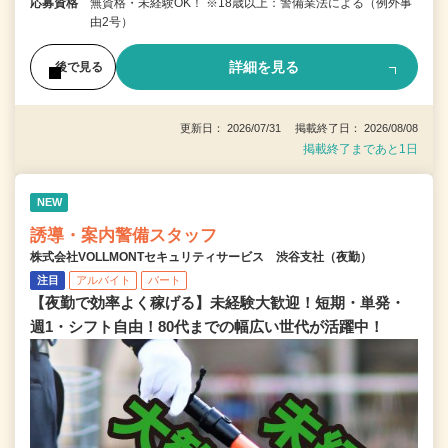
応募資格
無資格・未経験OK！ ※18歳以上：警備業法による（例外事
由2号）
詳細を見る
後で見る
更新日： 2026/07/31 掲載終了日： 2026/08/08
掲載終了まであと1日
NEW
誘導・案内警備スタッフ
株式会社VOLLMONTセキュリティサービス 渋谷支社（夜勤）
注目
アルバイト
パート
【夜勤で効率よく稼げる】未経験大歓迎！短期・単発・
週1・シフト自由！80代までの幅広い世代が活躍中！