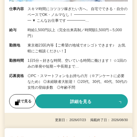
仕事内容
スキマ時間にコツコツ稼ぎたい方へ。 自宅でできる・自分の
ペースでOK・ノルマなし！ ━━━━━━━━━━━━━━
━ ▼ こんなお仕事です ━━━━━…
給与
時給1,500円以上（完全出来高制／時間額1,500円～5,000
円）
勤務地
東京都23区内等【ご希望の地域でオシゴトできます♪ お気
軽にご相談ください！】
勤務時間
1日5分～好きな時間、空いている時間に働けます！ ☆1回の
みの単発や短期～中長期まで…
応募資格
◎PC・スマートフォンをお持ちの方（※アンケートに必要
なため） ◎未経験者大歓迎！ ◎20代、30代、40代、50代の
女性の登録多数 ◎年齢不問
詳細を見る
後で見る
更新日： 2026/07/23 掲載終了日： 2026/08/30