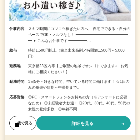
仕事内容
スキマ時間にコツコツ稼ぎたい方へ。 自宅でできる・自分の
ペースでOK・ノルマなし！ ━━━━━━━━━━━━━━
━ ▼ こんなお仕事です ━━━━━…
給与
時給1,500円以上（完全出来高制／時間額1,500円～5,000
円）
勤務地
東京都23区内等【ご希望の地域でオシゴトできます♪ お気
軽にご相談ください！】
勤務時間
1日5分～好きな時間、空いている時間に働けます！ ☆1回の
みの単発や短期～中長期まで…
応募資格
◎PC・スマートフォンをお持ちの方（※アンケートに必要
なため） ◎未経験者大歓迎！ ◎20代、30代、40代、50代の
女性の登録多数 ◎年齢不問
詳細を見る
後で見る