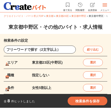
後で見る
閲覧履歴
会員登録
メニュー
クリエイトバイト・パート求人TOP
＞
東京都
＞
東京都23区
＞
東京都中野区
＞
東京都中野区・その
東京都中野区・その他のバイト・求人情報
検索条件の設定
絞り込む
エリア
東京都23区(中野区)
選択
職種
指定しない
選択
条件
女性5割以上
選択
8
検索条件を保存
全
件ヒットしました