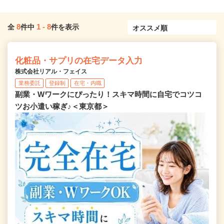
8
1
-
8
全
件中
件を表示
化粧品・サプリの在宅データ入力
株式会社リアル・フェイス
業務委託
登録制
在宅・内職
副業・Wワークにぴったり！スキマ時間に自宅でコツコ
ツお小遣い稼ぎ♪＜東京都＞