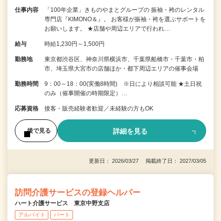
仕事内容
「100年企業」きものやまとグループの 振袖・袴のレンタル
専門店『KIMONO＆』。 お客様が振袖・袴を選ぶサポートを
お願いします。 ★店舗や周辺エリアで行われ…
給与
時給1,230円～1,500円
勤務地
東京都渋谷区、神奈川県横浜市、千葉県船橋市・千葉市・柏
市、埼玉県大宮市の店舗ほか・都下周辺エリアの催事会場
勤務時間
9：00～18：00(実働8時間) ※日により相談可能 ★土日祝
のみ（催事開催の時期限定）…
応募資格
接客・販売経験者歓迎／未経験の方もOK
詳細を見る
後で見る
更新日： 2026/03/27 掲載終了日： 2027/03/05
訪問介護サービスの登録ヘルパー
ハート介護サービス 東京中野支店
アルバイト
パート