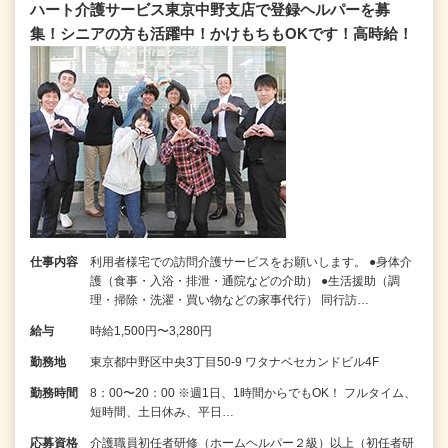
ハート介護サービス東京中野支店で登録ヘルパーを募
集！シニアの方も活躍中！かけもちもOKです！高時給！
仕事内容
利用者様宅での訪問介護サービスをお願いします。 ●身体介
護（食事・入浴・排泄・通院などの介助） ●生活援助（調
理・掃除・洗濯・買い物などの家事代行） 同行訪…
給与
時給1,500円〜3,280円
勤務地
東京都中野区中央3丁目50-9 ワタナベセカンドビル4F
勤務時間
8：00〜20：00 ※週1日、1時間からでもOK！ フルタイム、
短時間、土日休み、平日…
応募資格
介護職員初任者研修（ホームヘルパー２級）以上（初任者研