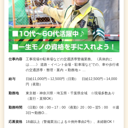
仕事内容
工事現場や駐車場などの交通誘導警備業務。 《具体的に
は……》 道路・イベント会場・駐車場などでの、車や歩行者
の交通誘導・整理・案内 ＜勤務地＞ …
給与
日給11,000円～12,500円（日勤） 日給12,500円～14,000
円（夜勤）
勤務地
東京都・神奈川県・埼玉県・千葉県全域 ☆現場多数あり
（直行・直帰OK）
勤務時間
《日勤》08：00～17：00 《夜勤》20：00～翌5：00 ※週
3日〜勤務O…
応募資格
18歳以上（警備業法による※例外事由2号）、未経験OK！