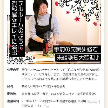
仕事内容
居住中ホームステージャーとして「住みながら売るための空
間演出」サービスを行います。 売主様のお部屋のお片付け、
モデルルームのような魅力的な部屋へ演出するお仕事で…
給与
時給1,400円～2,200円＋手当あり
勤務地
東京都（23区・都下）および近郊エリア ※直行直帰OK
勤務時間
9：30～17：00の間で4～6H勤務で応相談 ※月8日以上(土日
4日含む) （例） ・…