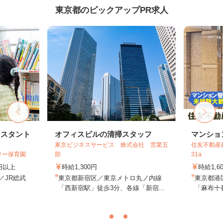
東京都のピックアップPR求人
シスタント
オフィスビルの清掃スタッフ
マンショ
東京ビジネスサービス 株式会社 営業五
住友不動産建
リー保育園
部
31a
0円以上
時給1,300円
時給1,6
1／JR総武
東京都新宿区／東京メトロ丸ノ内線
東京都港
.
「西新宿駅」徒歩3分、各線「新宿...
「麻布十番