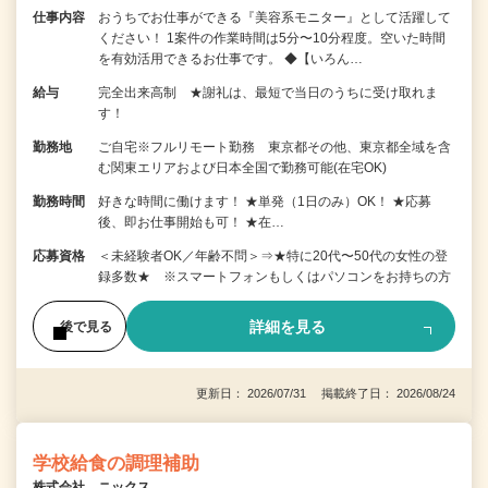
仕事内容
おうちでお仕事ができる『美容系モニター』として活躍して
ください！ 1案件の作業時間は5分〜10分程度。空いた時間
を有効活用できるお仕事です。 ◆【いろん…
給与
完全出来高制 ★謝礼は、最短で当日のうちに受け取れま
す！
勤務地
ご自宅※フルリモート勤務 東京都その他、東京都全域を含
む関東エリアおよび日本全国で勤務可能(在宅OK)
勤務時間
好きな時間に働けます！ ★単発（1日のみ）OK！ ★応募
後、即お仕事開始も可！ ★在…
応募資格
＜未経験者OK／年齢不問＞⇒★特に20代〜50代の女性の登
録多数★ ※スマートフォンもしくはパソコンをお持ちの方
詳細を見る
後で見る
更新日： 2026/07/31 掲載終了日： 2026/08/24
学校給食の調理補助
株式会社 ニックス