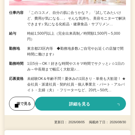
仕事内容
「このコスメ、自分の肌に合うかな？」「試してみたいけ
ど、費用が気になる…」 そんな気持ち、美容モニターで解決
できます♪ 気になる化粧品・健康食品・サプリメン…
給与
時給1,500円以上（完全出来高制／時間額1,500円～5,000
円）
勤務地
東京都23区内等 ◆勤務地多数♪ご自宅やお近くの店舗で間
時間に働けます♪
勤務時間
1日5分～OK！好きな時間やスキマ時間でサクッと♪ ☆1日の
み～中長期まで幅広く大歓迎♪…
応募資格
未経験OK＆年齢不問！夏休みの1回きり・単発も大歓迎！ ★
会社員・派遣社員・契約社員・個人事業主・パート・アルバ
イト・主婦（夫）・フリーターなど、20代～50代…
詳細を見る
後で見る
更新日： 2026/08/05 掲載終了日： 2026/08/30