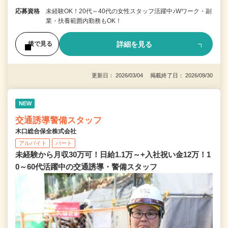
応募資格
未経験OK！20代～40代の女性スタッフ活躍中♪Wワーク・副
業・扶養範囲内勤務もOK！
詳細を見る
後で見る
更新日： 2026/03/04 掲載終了日： 2026/09/30
NEW
交通誘導警備スタッフ
木口総合保全株式会社
アルバイト
パート
未経験から月収30万可！日給1.1万～+入社祝い金12万！1
0～60代活躍中の交通誘導・警備スタッフ