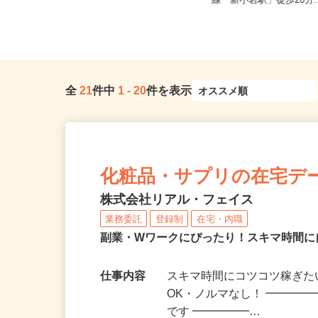
東京都北区赤羽南1-8-7（「赤羽駅」
東京都江戸川区中央1-8-
南改札東口より徒歩1分）
線「新小岩駅」徒歩20分.
全
21
件中
1
-
20
件を表示
化粧品・サプリの在宅デ
株式会社リアル・フェイス
業務委託
登録制
在宅・内職
副業・Wワークにぴったり！スキマ時間に
仕事内容
スキマ時間にコツコツ稼ぎた
OK・ノルマなし！ ━━━━