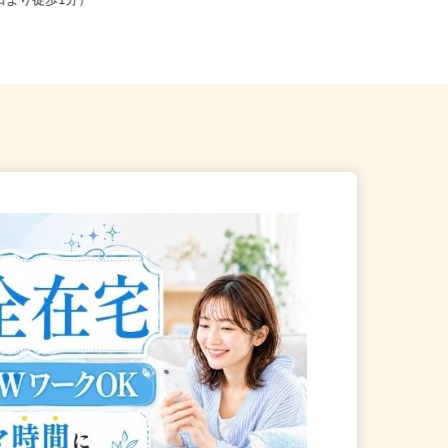
北区赤羽南1-8-7（「赤羽駅」
東京都江戸川区中央1-8-21／JR総武
東口より徒歩1分）
線「新小岩駅」徒歩20分...