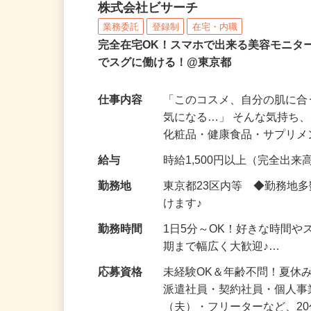
化粧品などに関する在宅
株式会社ビサーチ
業務委託
登録制
在宅・内職
完全在宅OK！スマホで出来る美容モニタ
でスグに働ける！@東京都
仕事内容
「このコスメ、自分の肌に
気になる…」 そんな気持ち
化粧品・健康食品・サプリ
給与
時給1,500円以上（完全出来高
勤務地
東京都23区内等 ◆勤務地
けます♪
勤務時間
1日5分～OK！好きな時間や
期まで幅広く大歓迎♪…
応募資格
未経験OK＆年齢不問！夏休