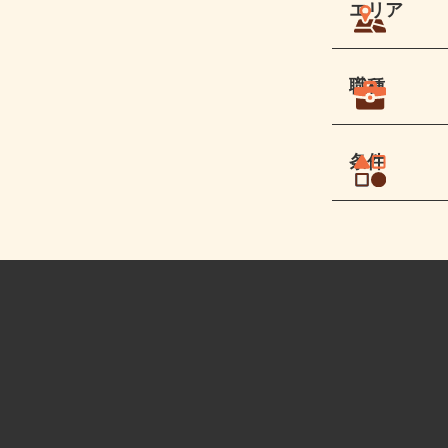
エリア
職種
条件