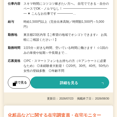
仕事内容
スキマ時間にコツコツ稼ぎたい方へ。 自宅でできる・自分の
ペースでOK・ノルマなし！ ━━━━━━━━━━━━━━
━ ▼ こんなお仕事です ━━━━━…
給与
時給1,500円以上（完全出来高制／時間額1,500円～5,000
円）
勤務地
東京都23区内等【ご希望の地域でオシゴトできます♪ お気
軽にご相談ください！】
勤務時間
1日5分～好きな時間、空いている時間に働けます！ ☆1回の
みの単発や短期～中長期まで…
応募資格
◎PC・スマートフォンをお持ちの方（※アンケートに必要
なため） ◎未経験者大歓迎！ ◎20代、30代、40代、50代の
女性の登録多数 ◎年齢不問
詳細を見る
後で見る
更新日： 2026/07/23 掲載終了日： 2026/08/30
化粧品などに関する在宅調査員・在宅モニター