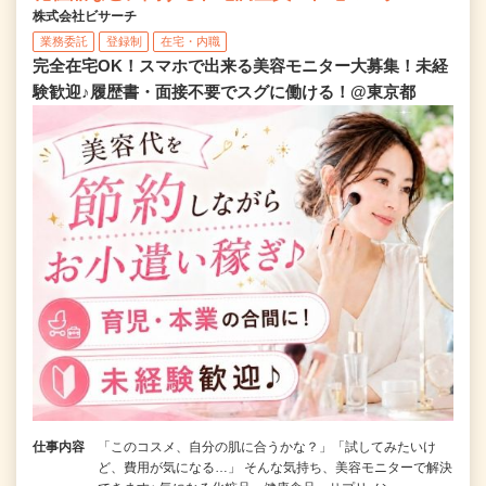
株式会社ビサーチ
業務委託
登録制
在宅・内職
完全在宅OK！スマホで出来る美容モニター大募集！未経
験歓迎♪履歴書・面接不要でスグに働ける！@東京都
仕事内容
「このコスメ、自分の肌に合うかな？」「試してみたいけ
ど、費用が気になる…」 そんな気持ち、美容モニターで解決