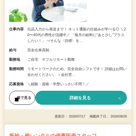
仕事内容
出品入力から発送まで！ ネット通販の仕組みが学べる◎ ＼2
0〜40代の男性が活躍中／ 「毎月の給料に“あと少し”プラス
したい！」 ⇒そんな〈目標〉を…
給与
完全出来高制
勤務地
ご自宅 ※フルリモート勤務
勤務時間
リモートワークのため、完全自由シフトです！ 詳細はお問い
合わせください。 ＜会社営…
応募資格
＼経験・資格・学歴いっさい不問！／
詳細を見る
後で見る
更新日： 2026/07/17 掲載終了日： 2026/08/26
振袖・袴レンタルの催事販売スタッフ