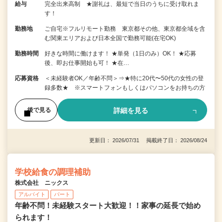
給与
完全出来高制 ★謝礼は、最短で当日のうちに受け取れま
す！
勤務地
ご自宅※フルリモート勤務 東京都その他、東京都全域を含
む関東エリアおよび日本全国で勤務可能(在宅OK)
勤務時間
好きな時間に働けます！ ★単発（1日のみ）OK！ ★応募
後、即お仕事開始も可！ ★在…
応募資格
＜未経験者OK／年齢不問＞⇒★特に20代〜50代の女性の登
録多数★ ※スマートフォンもしくはパソコンをお持ちの方
詳細を見る
後で見る
更新日： 2026/07/31 掲載終了日： 2026/08/24
学校給食の調理補助
株式会社 ニックス
アルバイト
パート
年齢不問！未経験スタート大歓迎！！家事の延長で始め
られます！