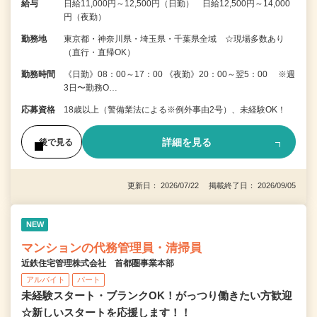
給与
日給11,000円～12,500円（日勤） 日給12,500円～14,000
円（夜勤）
勤務地
東京都・神奈川県・埼玉県・千葉県全域 ☆現場多数あり
（直行・直帰OK）
勤務時間
《日勤》08：00～17：00 《夜勤》20：00～翌5：00 ※週
3日〜勤務O…
応募資格
18歳以上（警備業法による※例外事由2号）、未経験OK！
詳細を見る
後で見る
更新日： 2026/07/22 掲載終了日： 2026/09/05
NEW
マンションの代務管理員・清掃員
近鉄住宅管理株式会社 首都圏事業本部
アルバイト
パート
未経験スタート・ブランクOK！がっつり働きたい方歓迎
☆新しいスタートを応援します！！