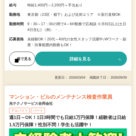
給与
時給1,400円～2,200円＋手当あり
勤務地
東京都（23区・都下）および近郊エリア ※直行直帰OK
勤務時間
9：30～17：00の間で4～6H勤務で応相談 ※月8日以上(土日
4日含む) （例） ・…
応募資格
未経験OK！20代～40代の女性スタッフ活躍中♪Wワーク・副
業・扶養範囲内勤務もOK！
詳細を見る
後で見る
更新日： 2026/03/04 掲載終了日： 2026/09/30
マンション・ビルのメンテナンス検査作業員
光テクノサービス合同会社
アルバイト
パート
週1日～OK！1日3時間でも日給1万円保障！経験者は日給
1.5万円保障！性別不問！学生も活躍中！