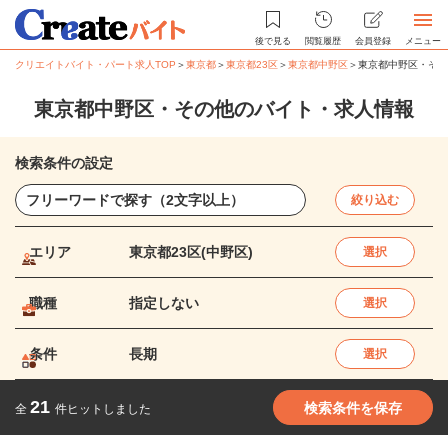
後で見る
閲覧履歴
会員登録
メニュー
クリエイトバイト・パート求人TOP
＞
東京都
＞
東京都23区
＞
東京都中野区
＞
東京都中野区・その
東京都中野区・その他のバイト・求人情報
検索条件の設定
絞り込む
エリア
東京都23区(中野区)
選択
職種
指定しない
選択
条件
長期
選択
21
検索条件を保存
全
件ヒットしました