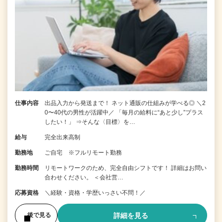
仕事内容
出品入力から発送まで！ ネット通販の仕組みが学べる◎ ＼2
0〜40代の男性が活躍中／ 「毎月の給料に“あと少し”プラス
したい！」 ⇒そんな〈目標〉を…
給与
完全出来高制
勤務地
ご自宅 ※フルリモート勤務
勤務時間
リモートワークのため、完全自由シフトです！ 詳細はお問い
合わせください。 ＜会社営…
応募資格
＼経験・資格・学歴いっさい不問！／
詳細を見る
後で見る