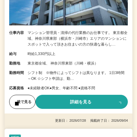
仕事内容
マンション管理員・清掃の代行業務のお仕事です。 東京都全
域、神奈川県東部（横浜市・川崎市）エリアのマンションに
スポットで入って頂きお住まいの方の快適な暮らし…
給与
時給1,330円以上
勤務地
東京都全域、 神奈川県東部（川崎・横浜）
勤務時間
シフト制 ※物件によってシフトは異なります。 1日3時間
～OK ☆シフト申請は、勤…
応募資格
●未経験者OK●男女、年齢不問 ●資格不問
詳細を見る
後で見る
更新日： 2026/07/28 掲載終了日： 2026/09/04