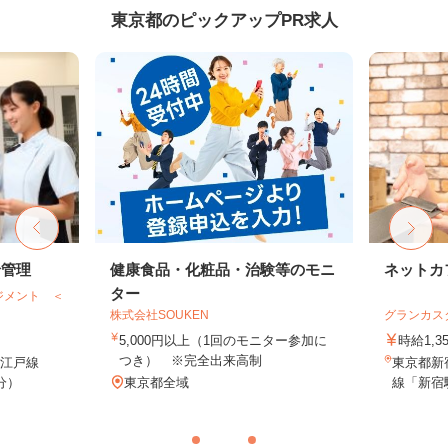
東京都のピックアップPR求人
給管理
健康食品・化粧品・治験等のモニ
ネットカ
ター
ジメント ＜
株式会社SOUKEN
グランカス
5,000円以上（1回のモニター参加に
時給1,3
つき） ※完全出来高制
大江戸線
東京都新宿
分）
東京都全域
線「新宿