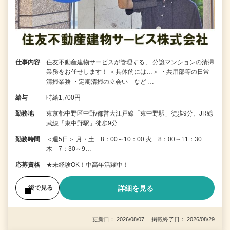
仕事内容
住友不動産建物サービスが管理する、 分譲マンションの清掃
業務をお任せします！ ＜具体的には…＞ ・共用部等の日常
清掃業務 ・定期清掃の立会い など …
給与
時給1,700円
勤務地
東京都中野区中野/都営大江戸線「東中野駅」徒歩9分、JR総
武線「東中野駅」徒歩9分
勤務時間
＜週5日＞ 月・土 8：00～10：00 火 8：00～11：30
木 7：30～9…
応募資格
★未経験OK！中高年活躍中！
詳細を見る
後で見る
更新日： 2026/08/07 掲載終了日： 2026/08/29