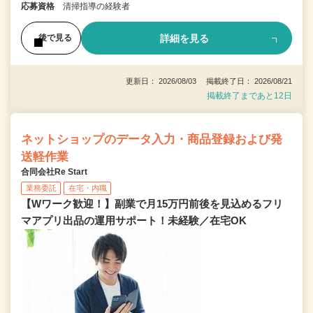
応募資格
清掃指導の経験者
詳細を見る
後で見る
更新日： 2026/08/03 掲載終了日： 2026/08/21
掲載終了まであと12日
ネットショップのデータ入力・商品登録および発
送軽作業
合同会社Re Start
業務委託
在宅・内職
【Wワーク歓迎！】副業で月15万円前後を見込めるフリ
マアプリ出品の運用サポート！未経験／在宅OK