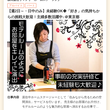
アルバイト
パート
【週2日～・日中のみ】未経験OK◆「好き」の気持ちか
らの挑戦大歓迎！主婦多数活躍中♪＠東京都
仕事内容
居住中ホームステージャーとして「住みながら売るための空
間演出」サービスを行います。 売主様のお部屋のお片付け、
モデルルームのような魅力的な部屋へ演出するお仕事で…