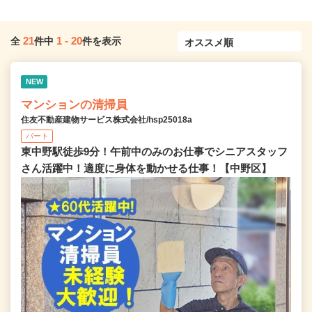
21
1
-
20
全
件中
件を表示
NEW
マンションの清掃員
住友不動産建物サービス株式会社/hsp25018a
パート
東中野駅徒歩9分！午前中のみのお仕事でシニアスタッフ
さん活躍中！適度に身体を動かせる仕事！【中野区】