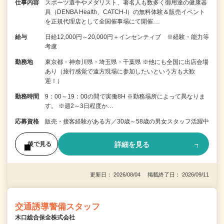
仕事内容
スポーツ選手やメダリスト、著名人も数多く御用達の健康器
具（DENBA Health、CATCH-I）の無料体験＆販売イベント
を正規代理店として全国催事場にて開催…
給与
日給12,000円～20,000円＋インセンティブ ※経験・能力等
考慮
勤務地
東京都・神奈川県・埼玉県・千葉県 ※他にも全国に出店会場
あり（旅行感覚で遠方現場に参加したいという方も大歓
迎！）
勤務時間
9：00～19：00の間で実働8H ※勤務場所によって異なりま
す。 ※週2～3日程度か…
応募資格
販売・接客経験がある方／30歳～58歳の男女スタッフ活躍中
詳細を見る
後で見る
更新日： 2026/08/04 掲載終了日： 2026/09/11
交通誘導警備スタッフ
木口総合保全株式会社