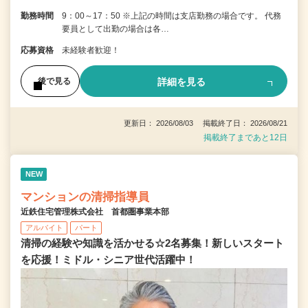
勤務時間
9：00～17：50 ※上記の時間は支店勤務の場合です。 代務
要員として出勤の場合は各…
応募資格
未経験者歓迎！
詳細を見る
後で見る
更新日： 2026/08/03 掲載終了日： 2026/08/21
掲載終了まであと12日
NEW
マンションの清掃指導員
近鉄住宅管理株式会社 首都圏事業本部
アルバイト
パート
清掃の経験や知識を活かせる☆2名募集！新しいスタート
を応援！ミドル・シニア世代活躍中！