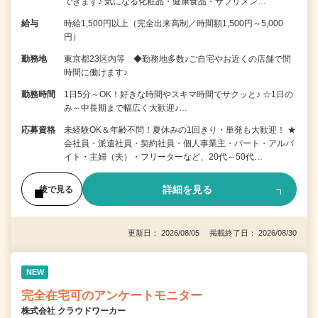
できます♪ 気になる化粧品・健康食品・サプリメン…
給与
時給1,500円以上（完全出来高制／時間額1,500円～5,000
円）
勤務地
東京都23区内等 ◆勤務地多数♪ご自宅やお近くの店舗で間
時間に働けます♪
勤務時間
1日5分～OK！好きな時間やスキマ時間でサクッと♪ ☆1日の
み～中長期まで幅広く大歓迎♪…
応募資格
未経験OK＆年齢不問！夏休みの1回きり・単発も大歓迎！ ★
会社員・派遣社員・契約社員・個人事業主・パート・アルバ
イト・主婦（夫）・フリーターなど、20代～50代…
詳細を見る
後で見る
更新日： 2026/08/05 掲載終了日： 2026/08/30
NEW
完全在宅可のアンケートモニター
株式会社 クラウドワーカー