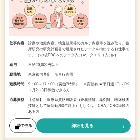
仕事内容
診察や治療内容、検査結果等のカルテ内容等を読み取り、臨
床研究の研究計画書で規定されたデータを抽出するお仕事で
す。 その後EDCへのデータ入力や、クエリ（入力内…
給与
日給20,000円以上
勤務地
東京都内各所 ※直行直帰
勤務時間
9：00～17：00（実働7時間） ※変動有 ★平日週1日～OK
（月2～3日稼働できる方…
応募資格
【必須】・医療系資格経験者（正看護師、薬剤師、臨床検査
技師として病院勤務3年以上）もしくは・CRA／CRC経験の
ある方
詳細を見る
後で見る