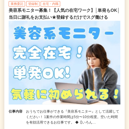
業務委託
登録制
在宅・内職
美容系モニター募集！【人気の在宅ワーク】│単発もOK│
当日に謝礼をお支払い★登録するだけでスグ働ける
仕事内容
おうちでお仕事ができる『美容系モニター』として活躍して
ください！ 1案件の作業時間は5分〜10分程度。空いた時間
を有効活用できるお仕事です。 ◆【いろん…