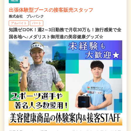
NEW
出張体験型ブースの接客販売スタッフ
株式会社 プレバンク
アルバイト
パート
知識ゼロOK！週2～3日勤務で月収30万も！旅行感覚で全
国各地へ♪メダリスト御用達の美容健康グッズ☆