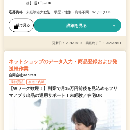
務】 週1日～OK
応募資格
未経験者大歓迎 学歴・性別・資格不問 WワークOK
詳細を見る
後で見る
更新日： 2026/07/10 掲載終了日： 2026/09/11
ネットショップのデータ入力・商品登録および発
送軽作業
合同会社Re Start
業務委託
在宅・内職
【Wワーク歓迎！】副業で月15万円前後を見込めるフリ
マアプリ出品の運用サポート！未経験／在宅OK