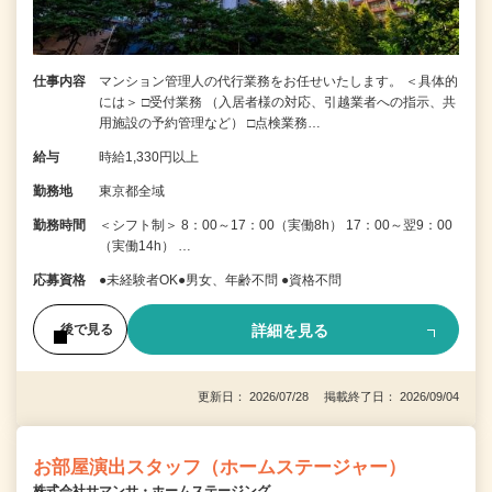
仕事内容
マンション管理人の代行業務をお任せいたします。 ＜具体的
には＞ □受付業務 （入居者様の対応、引越業者への指示、共
用施設の予約管理など） □点検業務…
給与
時給1,330円以上
勤務地
東京都全域
勤務時間
＜シフト制＞ 8：00～17：00（実働8h） 17：00～翌9：00
（実働14h） …
応募資格
●未経験者OK●男女、年齢不問 ●資格不問
詳細を見る
後で見る
更新日： 2026/07/28 掲載終了日： 2026/09/04
お部屋演出スタッフ（ホームステージャー）
株式会社サマンサ・ホームステージング