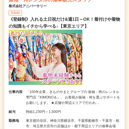
株式会社アニバーサリー
登録制
《登録制》入れる土日祝だけ&週1日～OK！着付けや着物
の知識もイチから学べる♪【東京エリア】
仕事内容
「100年企業」きものやまとグループの 振袖・袴のレンタル
専門店『KIMONO＆』。 お客様が振袖・袴を選ぶサポートを
お願いします。 ★店舗や周辺エリアで行われ…
給与
時給1,230円～1,500円
勤務地
東京都渋谷区、神奈川県横浜市、千葉県船橋市・千葉市・柏
市、埼玉県大宮市の店舗ほか・都下周辺エリアの催事会場