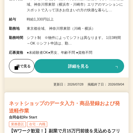
域、神奈川県東部（横浜市・川崎市）エリアのマンションに
スポットで入って頂きお住まいの方の快適な暮らし…
給与
時給1,330円以上
勤務地
東京都全域、 神奈川県東部（川崎・横浜）
勤務時間
シフト制 ※物件によってシフトは異なります。 1日3時間
～OK ☆シフト申請は、勤…
応募資格
●未経験者OK●男女、年齢不問 ●資格不問
詳細を見る
後で見る
更新日： 2026/07/28 掲載終了日： 2026/09/04
ネットショップのデータ入力・商品登録および発
送軽作業
合同会社Re Start
業務委託
在宅・内職
【Wワーク歓迎！】副業で月15万円前後を見込めるフリ