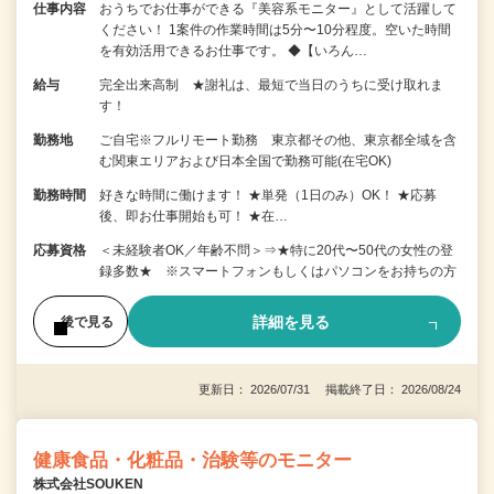
仕事内容
おうちでお仕事ができる『美容系モニター』として活躍して
ください！ 1案件の作業時間は5分〜10分程度。空いた時間
を有効活用できるお仕事です。 ◆【いろん…
給与
完全出来高制 ★謝礼は、最短で当日のうちに受け取れま
す！
勤務地
ご自宅※フルリモート勤務 東京都その他、東京都全域を含
む関東エリアおよび日本全国で勤務可能(在宅OK)
勤務時間
好きな時間に働けます！ ★単発（1日のみ）OK！ ★応募
後、即お仕事開始も可！ ★在…
応募資格
＜未経験者OK／年齢不問＞⇒★特に20代〜50代の女性の登
録多数★ ※スマートフォンもしくはパソコンをお持ちの方
詳細を見る
後で見る
更新日： 2026/07/31 掲載終了日： 2026/08/24
健康食品・化粧品・治験等のモニター
株式会社SOUKEN