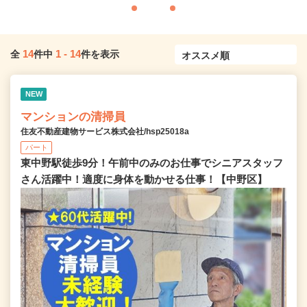
14
1
-
14
全
件中
件を表示
NEW
マンションの清掃員
住友不動産建物サービス株式会社/hsp25018a
パート
東中野駅徒歩9分！午前中のみのお仕事でシニアスタッフ
さん活躍中！適度に身体を動かせる仕事！【中野区】