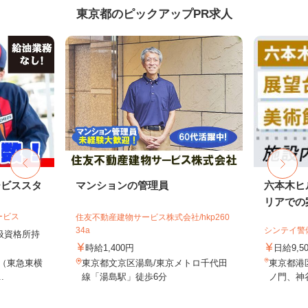
東京都のピックアップPR求人
ービススタ
マンションの管理員
六本木ヒ
リアでの案
ービス
住友不動産建物サービス株式会社/hkp260
34a
シンテイ警
取扱資格所持
時給1,400円
日給9,5
9（東急東横
東京都文京区湯島/東京メトロ千代田
東京都港
.
線「湯島駅」徒歩6分
ノ門、神