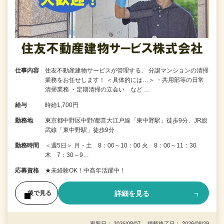
仕事内容
住友不動産建物サービスが管理する、 分譲マンションの清掃
業務をお任せします！ ＜具体的には…＞ ・共用部等の日常
清掃業務 ・定期清掃の立会い など …
給与
時給1,700円
勤務地
東京都中野区中野/都営大江戸線「東中野駅」徒歩9分、JR総
武線「東中野駅」徒歩9分
勤務時間
＜週5日＞ 月・土 8：00～10：00 火 8：00～11：30
木 7：30～9…
応募資格
★未経験OK！中高年活躍中！
詳細を見る
後で見る
更新日： 2026/08/07 掲載終了日： 2026/08/29