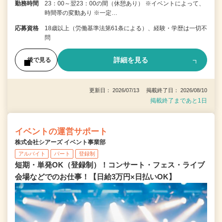
勤務時間
23：00～翌23：00の間（休憩あり） ※イベントによって、
時間帯の変動あり ※一定…
応募資格
18歳以上（労働基準法第61条による）、経験・学歴は一切不
問
詳細を見る
後で見る
更新日： 2026/07/13 掲載終了日： 2026/08/10
掲載終了まであと1日
イベントの運営サポート
株式会社シアーズ イベント事業部
アルバイト
パート
登録制
短期・単発OK（登録制）！コンサート・フェス・ライブ
会場などでのお仕事！【日給3万円×日払いOK】