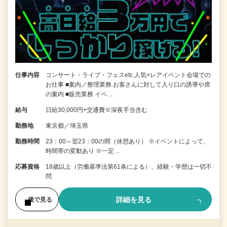
仕事内容
コンサート・ライブ・フェスetc 人気×レアイベント会場での
お仕事 ■案内／整理業務 お客さんに対して入り口の誘導や席
の案内 ■販売業務 イベ…
給与
日給30,000円+交通費※深夜手当含む
勤務地
東京都／埼玉県
勤務時間
23：00～翌23：00の間（休憩あり） ※イベントによって、
時間帯の変動あり ※一定…
応募資格
18歳以上（労働基準法第61条による）、経験・学歴は一切不
問
詳細を見る
後で見る