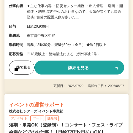
仕事内容
▼主な仕事内容 ・防災センター業務 ・出入管理 ・巡回 ・開
施錠 ・誘導 屋内中心のお仕事なので、天気が悪くても快適
勤務♪ 警備の配置人数が多いた…
給与
日給20,939円
勤務地
東京都中野区中野
勤務時間
当務／8時30分～翌8時30分（全日） ◆週2日以上
応募資格
※18歳以上：警備業法による（例外事由2号）
詳細を見る
後で見る
更新日： 2026/07/22 掲載終了日： 2026/08/27
イベントの運営サポート
株式会社シアーズ イベント事業部
アルバイト
パート
登録制
短期・単発OK（登録制）！コンサート・フェス・ライブ
会場などでのお仕事！【日給3万円×日払いOK】