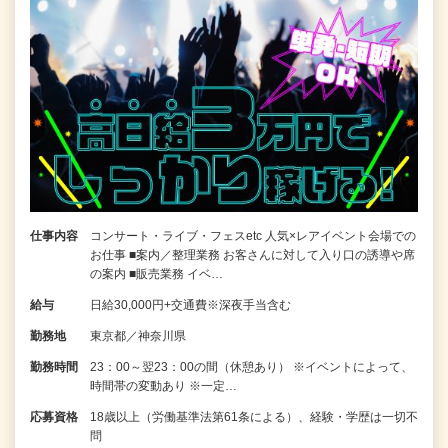
仕事内容
コンサート・ライブ・フェスetc 人気×レアイベント会場での
お仕事 ■案内／整理業務 お客さんに対して入り口の誘導や席
の案内 ■販売業務 イベ…
給与
日給30,000円+交通費※深夜手当含む
勤務地
東京都／神奈川県
勤務時間
23：00～翌23：00の間（休憩あり） ※イベントによって、
時間帯の変動あり ※一定…
応募資格
18歳以上（労働基準法第61条による）、経験・学歴は一切不
問