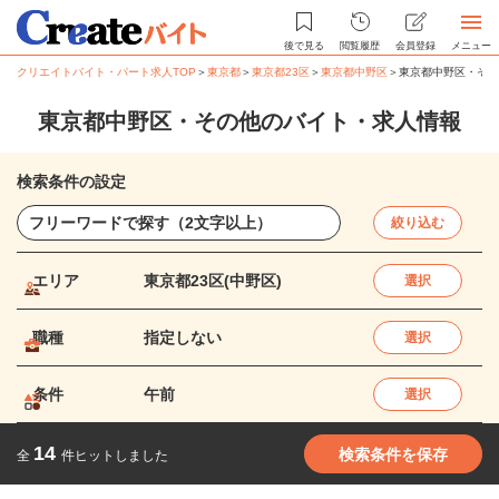
後で見る
閲覧履歴
会員登録
メニュー
クリエイトバイト・パート求人TOP
＞
東京都
＞
東京都23区
＞
東京都中野区
＞
東京都中野区・その
東京都中野区・その他のバイト・求人情報
検索条件の設定
絞り込む
エリア
東京都23区(中野区)
選択
職種
指定しない
選択
条件
午前
選択
14
検索条件を保存
全
件ヒットしました