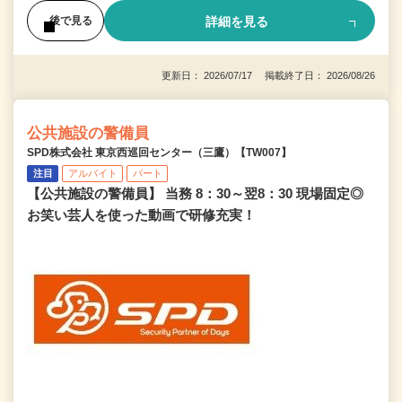
詳細を見る
後で見る
更新日： 2026/07/17 掲載終了日： 2026/08/26
公共施設の警備員
SPD株式会社 東京西巡回センター（三鷹）【TW007】
注目
アルバイト
パート
【公共施設の警備員】 当務 8：30～翌8：30 現場固定◎
お笑い芸人を使った動画で研修充実！