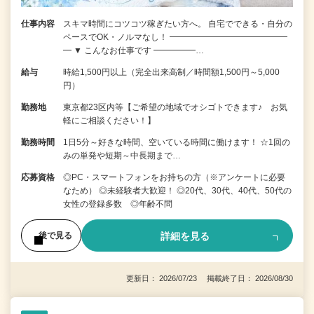
仕事内容
スキマ時間にコツコツ稼ぎたい方へ。 自宅でできる・自分の
ペースでOK・ノルマなし！ ━━━━━━━━━━━━━━
━ ▼ こんなお仕事です ━━━━━…
給与
時給1,500円以上（完全出来高制／時間額1,500円～5,000
円）
勤務地
東京都23区内等【ご希望の地域でオシゴトできます♪ お気
軽にご相談ください！】
勤務時間
1日5分～好きな時間、空いている時間に働けます！ ☆1回の
みの単発や短期～中長期まで…
応募資格
◎PC・スマートフォンをお持ちの方（※アンケートに必要
なため） ◎未経験者大歓迎！ ◎20代、30代、40代、50代の
女性の登録多数 ◎年齢不問
詳細を見る
後で見る
更新日： 2026/07/23 掲載終了日： 2026/08/30