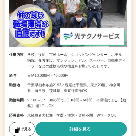
仕事内容
学校、役所、市民ホール、ショッピングセンター、ホテル、
病院、介護施設、マンション、ビル、スーパー、自動車ディ
ーラーなどの建物点検や検査をお願いいたします。 …
給与
日給10,000円～40,000円
勤務地
千葉県柏市布施2193／現場は千葉県、東京23区、神奈川
県、埼玉県、茨城県 ※直行直帰OK
勤務時間
9：00～17：30の間で1日3時間～6時間 ※現場による 【勤
務】 週1日～OK
応募資格
未経験者大歓迎 学歴・性別・資格不問 WワークOK
詳細を見る
後で見る