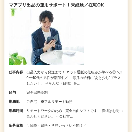
マアプリ出品の運用サポート！未経験／在宅OK
仕事内容
出品入力から発送まで！ ネット通販の仕組みが学べる◎ ＼2
0〜40代の男性が活躍中／ 「毎月の給料に“あと少し”プラス
したい！」 ⇒そんな〈目標〉を…
給与
完全出来高制
勤務地
ご自宅 ※フルリモート勤務
勤務時間
リモートワークのため、完全自由シフトです！ 詳細はお問い
合わせください。 ＜会社営…
応募資格
＼経験・資格・学歴いっさい不問！／