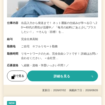
仕事内容
出品入力から発送まで！ ネット通販の仕組みが学べる◎ ＼2
0〜40代の男性が活躍中／ 「毎月の給料に“あと少し”プラス
したい！」 ⇒そんな〈目標〉を…
給与
完全出来高制
勤務地
ご自宅 ※フルリモート勤務
勤務時間
リモートワークのため、完全自由シフトです！ 詳細はお問い
合わせください。 ＜会社営…
応募資格
＼経験・資格・学歴いっさい不問！／
詳細を見る
後で見る
更新日： 2026/07/02 掲載終了日： 2026/08/26
NEW