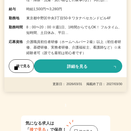
給与
時給1,500円〜3,280円
勤務地
東京都中野区中央3丁目50-9 ワタナベセカンドビル4F
勤務時間
8：00〜20：00 ※週1日、1時間からでもOK！ フルタイム、
短時間、土日休み、平日…
応募資格
介護職員初任者研修（ホームヘルパー２級）以上（初任者研
修、基礎研修、実務者研修、介護福祉士、看護師など）☆未
経験者可（誰でも最初は初心者です）
詳細を見る
後で見る
更新日： 2026/03/31 掲載終了日： 2027/03/30
1
気になる求人は
「
後で見る
」で保存！