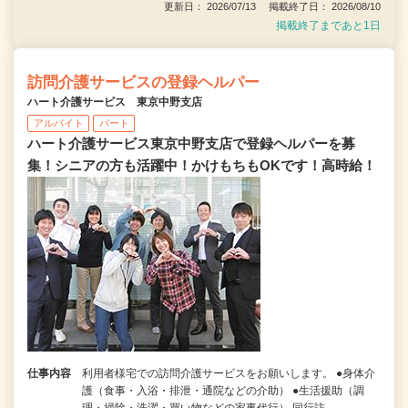
更新日： 2026/07/13 掲載終了日： 2026/08/10
掲載終了まであと1日
訪問介護サービスの登録ヘルパー
ハート介護サービス 東京中野支店
アルバイト
パート
ハート介護サービス東京中野支店で登録ヘルパーを募
集！シニアの方も活躍中！かけもちもOKです！高時給！
仕事内容
利用者様宅での訪問介護サービスをお願いします。 ●身体介
護（食事・入浴・排泄・通院などの介助） ●生活援助（調
理・掃除・洗濯・買い物などの家事代行） 同行訪…