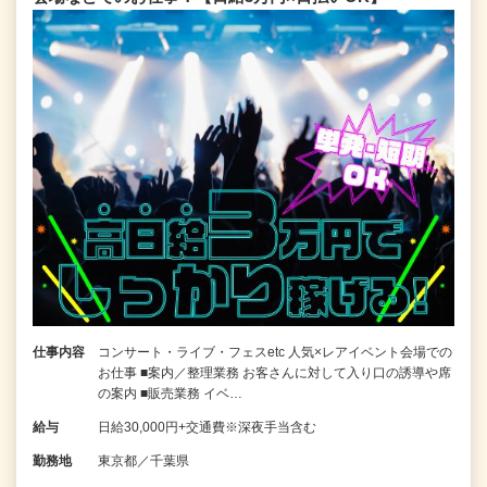
仕事内容
コンサート・ライブ・フェスetc 人気×レアイベント会場での
お仕事 ■案内／整理業務 お客さんに対して入り口の誘導や席
の案内 ■販売業務 イベ…
給与
日給30,000円+交通費※深夜手当含む
勤務地
東京都／千葉県