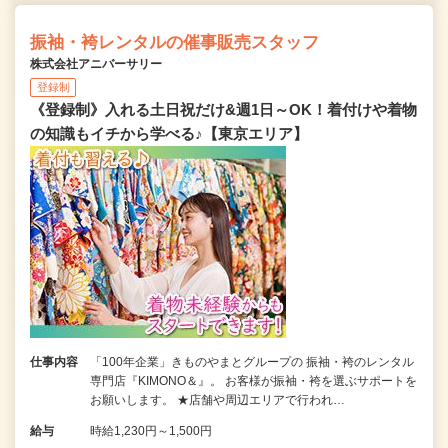
振袖・袴レンタルの催事販売スタッフ
株式会社アニバーサリー
登録制
《登録制》入れる土日祝だけ&週1日～OK！着付けや着物
の知識もイチから学べる♪【東京エリア】
仕事内容
「100年企業」きものやまとグループの 振袖・袴のレンタル
専門店『KIMONO＆』。 お客様が振袖・袴を選ぶサポートを
お願いします。 ★店舗や周辺エリアで行われ…
給与
時給1,230円～1,500円