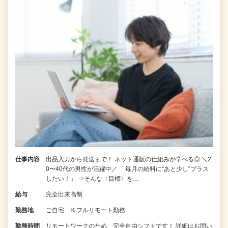
仕事内容
出品入力から発送まで！ ネット通販の仕組みが学べる◎ ＼2
0〜40代の男性が活躍中／ 「毎月の給料に“あと少し”プラス
したい！」 ⇒そんな〈目標〉を…
給与
完全出来高制
勤務地
ご自宅 ※フルリモート勤務
勤務時間
リモートワークのため、完全自由シフトです！ 詳細はお問い