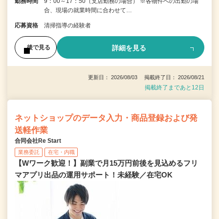
勤務時間
9：00～17：50（支店勤務の場合） ※各物件への出勤の場
合、現場の就業時間に合わせて…
応募資格
清掃指導の経験者
詳細を見る
後で見る
更新日： 2026/08/03 掲載終了日： 2026/08/21
掲載終了まであと12日
ネットショップのデータ入力・商品登録および発
送軽作業
合同会社Re Start
業務委託
在宅・内職
【Wワーク歓迎！】副業で月15万円前後を見込めるフリ
マアプリ出品の運用サポート！未経験／在宅OK