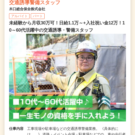
交通誘導警備スタッフ
木口総合保全株式会社
アルバイト
パート
未経験から月収30万可！日給1.1万～+入社祝い金12万！1
0～60代活躍中の交通誘導・警備スタッフ
仕事内容
工事現場や駐車場などの交通誘導警備業務。 《具体的に
は……》 道路・イベント会場・駐車場などでの、車や歩行者