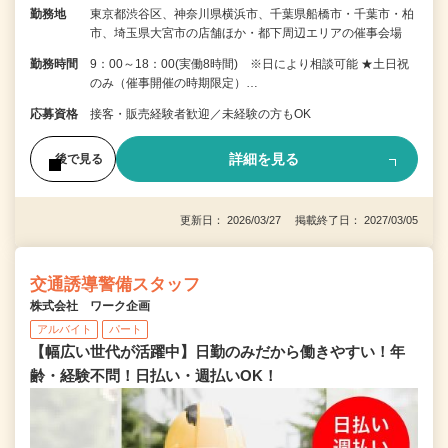
勤務地
東京都渋谷区、神奈川県横浜市、千葉県船橋市・千葉市・柏
市、埼玉県大宮市の店舗ほか・都下周辺エリアの催事会場
勤務時間
9：00～18：00(実働8時間) ※日により相談可能 ★土日祝
のみ（催事開催の時期限定）…
応募資格
接客・販売経験者歓迎／未経験の方もOK
詳細を見る
後で見る
更新日： 2026/03/27 掲載終了日： 2027/03/05
交通誘導警備スタッフ
株式会社 ワーク企画
アルバイト
パート
【幅広い世代が活躍中】日勤のみだから働きやすい！年
齢・経験不問！日払い・週払いOK！