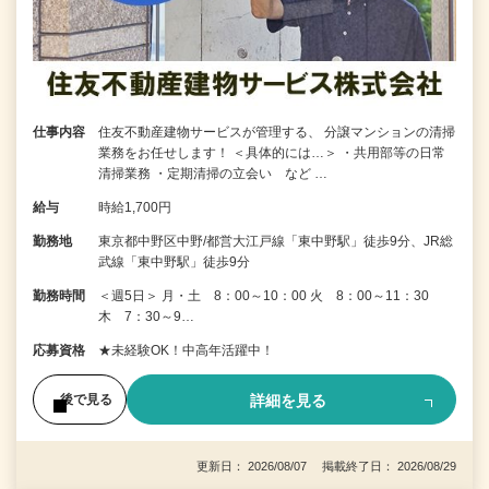
仕事内容
住友不動産建物サービスが管理する、 分譲マンションの清掃
業務をお任せします！ ＜具体的には…＞ ・共用部等の日常
清掃業務 ・定期清掃の立会い など …
給与
時給1,700円
勤務地
東京都中野区中野/都営大江戸線「東中野駅」徒歩9分、JR総
武線「東中野駅」徒歩9分
勤務時間
＜週5日＞ 月・土 8：00～10：00 火 8：00～11：30
木 7：30～9…
応募資格
★未経験OK！中高年活躍中！
詳細を見る
後で見る
更新日： 2026/08/07 掲載終了日： 2026/08/29