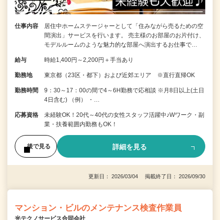
仕事内容
居住中ホームステージャーとして「住みながら売るための空
間演出」サービスを行います。 売主様のお部屋のお片付け、
モデルルームのような魅力的な部屋へ演出するお仕事で…
給与
時給1,400円～2,200円＋手当あり
勤務地
東京都（23区・都下）および近郊エリア ※直行直帰OK
勤務時間
9：30～17：00の間で4～6H勤務で応相談 ※月8日以上(土日
4日含む) （例） ・…
応募資格
未経験OK！20代～40代の女性スタッフ活躍中♪Wワーク・副
業・扶養範囲内勤務もOK！
詳細を見る
後で見る
更新日： 2026/03/04 掲載終了日： 2026/09/30
マンション・ビルのメンテナンス検査作業員
光テクノサービス合同会社