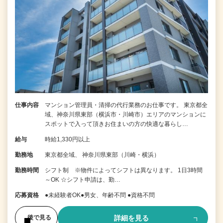
仕事内容
マンション管理員・清掃の代行業務のお仕事です。 東京都全
域、神奈川県東部（横浜市・川崎市）エリアのマンションに
スポットで入って頂きお住まいの方の快適な暮らし…
給与
時給1,330円以上
勤務地
東京都全域、 神奈川県東部（川崎・横浜）
勤務時間
シフト制 ※物件によってシフトは異なります。 1日3時間
～OK ☆シフト申請は、勤…
応募資格
●未経験者OK●男女、年齢不問 ●資格不問
詳細を見る
後で見る