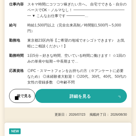
仕事内容
スキマ時間にコツコツ稼ぎたい方へ。 自宅でできる・自分の
ペースでOK・ノルマなし！ ━━━━━━━━━━━━━━
━ ▼ こんなお仕事です ━━━━━…
給与
時給1,500円以上（完全出来高制／時間額1,500円～5,000
円）
勤務地
東京都23区内等【ご希望の地域でオシゴトできます♪ お気
軽にご相談ください！】
勤務時間
1日5分～好きな時間、空いている時間に働けます！ ☆1回の
みの単発や短期～中長期まで…
応募資格
◎PC・スマートフォンをお持ちの方（※アンケートに必要
なため） ◎未経験者大歓迎！ ◎20代、30代、40代、50代の
女性の登録多数 ◎年齢不問
詳細を見る
後で見る
更新日： 2026/07/23 掲載終了日： 2026/08/30
NEW