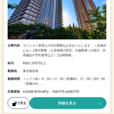
仕事内容
マンション管理人の代行業務をお任せいたします。 ＜具体的
には＞ □受付業務 （入居者様の対応、引越業者への指示、共
用施設の予約管理など） □点検業務…
給与
時給1,330円以上
勤務地
東京都全域
勤務時間
＜シフト制＞ 8：00～17：00（実働8h） 17：00～翌9：00
（実働14h） …
応募資格
●未経験者OK●男女、年齢不問 ●資格不問
詳細を見る
後で見る