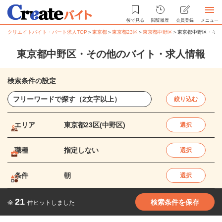
後で見る
閲覧履歴
会員登録
メニュー
クリエイトバイト・パート求人TOP
＞
東京都
＞
東京都23区
＞
東京都中野区
＞
東京都中野区・その
東京都中野区・その他のバイト・求人情報
検索条件の設定
絞り込む
エリア
東京都23区(中野区)
選択
職種
指定しない
選択
条件
朝
選択
21
検索条件を保存
全
件ヒットしました