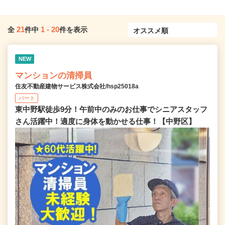
21
1
-
20
全
件中
件を表示
NEW
マンションの清掃員
住友不動産建物サービス株式会社/hsp25018a
パート
東中野駅徒歩9分！午前中のみのお仕事でシニアスタッフ
さん活躍中！適度に身体を動かせる仕事！【中野区】