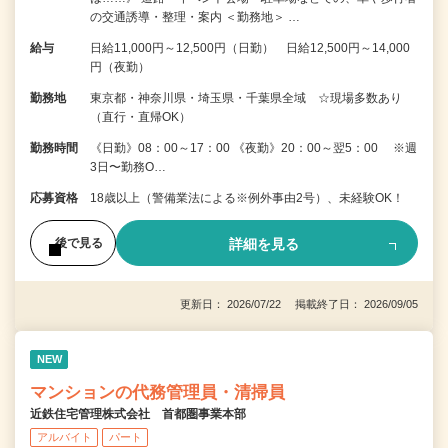
の交通誘導・整理・案内 ＜勤務地＞ …
給与
日給11,000円～12,500円（日勤） 日給12,500円～14,000
円（夜勤）
勤務地
東京都・神奈川県・埼玉県・千葉県全域 ☆現場多数あり
（直行・直帰OK）
勤務時間
《日勤》08：00～17：00 《夜勤》20：00～翌5：00 ※週
3日〜勤務O…
応募資格
18歳以上（警備業法による※例外事由2号）、未経験OK！
詳細を見る
後で見る
更新日： 2026/07/22 掲載終了日： 2026/09/05
NEW
マンションの代務管理員・清掃員
近鉄住宅管理株式会社 首都圏事業本部
アルバイト
パート