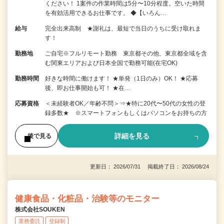
ください！ 1案件の作業時間は5分〜10分程度。空いた時間
を有効活用できるお仕事です。 ◆【いろん…
給与
完全出来高制 ★謝礼は、最短で当日のうちに受け取れま
す！
勤務地
ご自宅※フルリモート勤務 東京都その他、東京都全域を含
む関東エリアおよび日本全国で勤務可能(在宅OK)
勤務時間
好きな時間に働けます！ ★単発（1日のみ）OK！ ★応募
後、即お仕事開始も可！ ★在…
応募資格
＜未経験者OK／年齢不問＞⇒★特に20代〜50代の女性の登
録多数★ ※スマートフォンもしくはパソコンをお持ちの方
詳細を見る
後で見る
更新日： 2026/07/31 掲載終了日： 2026/08/24
健康食品・化粧品・治験等のモニター
株式会社SOUKEN
業務委託
登録制