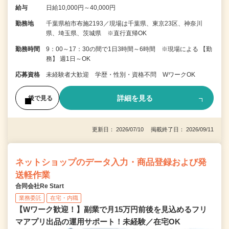
給与
日給10,000円～40,000円
勤務地
千葉県柏市布施2193／現場は千葉県、東京23区、神奈川
県、埼玉県、茨城県 ※直行直帰OK
勤務時間
9：00～17：30の間で1日3時間～6時間 ※現場による 【勤
務】 週1日～OK
応募資格
未経験者大歓迎 学歴・性別・資格不問 WワークOK
詳細を見る
後で見る
更新日： 2026/07/10 掲載終了日： 2026/09/11
ネットショップのデータ入力・商品登録および発
送軽作業
合同会社Re Start
業務委託
在宅・内職
【Wワーク歓迎！】副業で月15万円前後を見込めるフリ
マアプリ出品の運用サポート！未経験／在宅OK