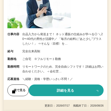
仕事内容
出品入力から発送まで！ ネット通販の仕組みが学べる◎ ＼2
0〜40代の男性が活躍中／ 「毎月の給料に“あと少し”プラス
したい！」 ⇒そんな〈目標〉を…
給与
完全出来高制
勤務地
ご自宅 ※フルリモート勤務
勤務時間
リモートワークのため、完全自由シフトです！ 詳細はお問い
合わせください。 ＜会社営…
応募資格
＼経験・資格・学歴いっさい不問！／
詳細を見る
後で見る
更新日： 2026/07/17 掲載終了日： 2026/08/26