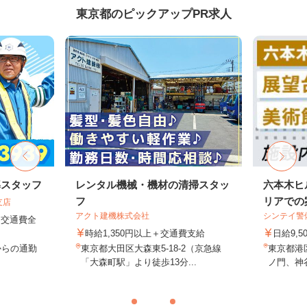
東京都のピックアップPR求人
導スタッフ
レンタル機械・機材の清掃スタッ
六本木ヒ
フ
リアでの案
支店
アクト建機株式会社
シンテイ警
円＋交通費全
時給1,350円以上＋交通費支給
日給9,5
からの通勤
東京都大田区大森東5-18-2（京急線
東京都港
「大森町駅」より徒歩13分...
ノ門、神