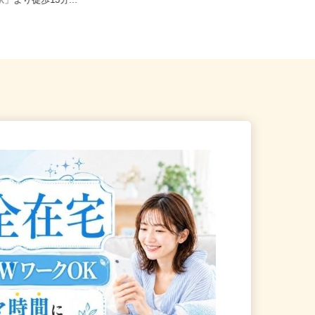
田区大森東5-18-2（京急線
東京都新宿区歌舞伎町2-37-1（JR各
駅」より徒歩13分...
線「新宿駅」東口より徒歩...