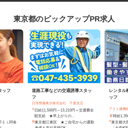
東京都のピックアップPR求人
タッフ
道路工事などの交通誘導スタッ
レンタ
フ
ッフ
日清警備東京株式会社 千葉支店
店
アクト建
日給11,500円～13,210円＋交通費全
額支給 ★早上がりの...
時給1