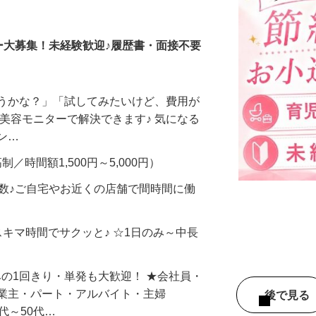
調査員・在宅モニター
ー大募集！未経験歓迎♪履歴書・面接不要
合うかな？」「試してみたいけど、費用が
、美容モニターで解決できます♪ 気になる
メン…
制／時間額1,500円～5,000円）
多数♪ご自宅やお近くの店舗で間時間に働
スキマ時間でサクッと♪ ☆1日のみ～中長
みの1回きり・単発も大歓迎！ ★会社員・