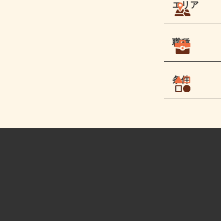
エリア
職種
条件