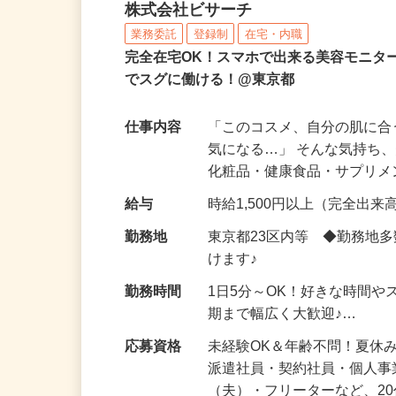
化粧品などに関する在宅
株式会社ビサーチ
業務委託
登録制
在宅・内職
完全在宅OK！スマホで出来る美容モニタ
でスグに働ける！@東京都
仕事内容
「このコスメ、自分の肌に
気になる…」 そんな気持ち
化粧品・健康食品・サプリ
給与
時給1,500円以上（完全出来高
勤務地
東京都23区内等 ◆勤務地
けます♪
勤務時間
1日5分～OK！好きな時間や
期まで幅広く大歓迎♪…
応募資格
未経験OK＆年齢不問！夏休