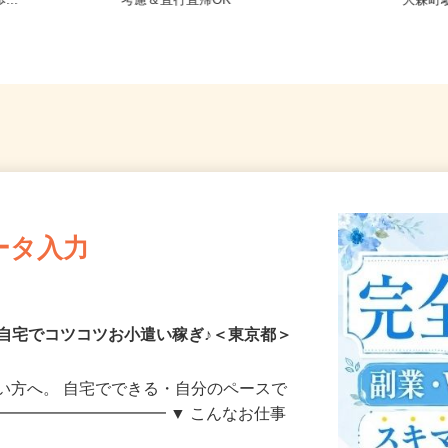
7-1（JR各
東京都江東区 ★ご自宅からの通勤
東京都大
...
考慮＆直行直帰OK
「大森町
ータ入力
自宅でコツコツお小遣い稼ぎ♪＜東京都＞
い方へ。 自宅でできる・自分のペースで
━━━━━━━━━━━ ▼ こんなお仕事