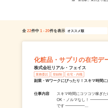
東京都大田区大森東5-18-2（京急線
東京都新宿区歌舞伎町2-3
「大森町駅」より徒歩13分...
線「新宿駅」東口より徒歩
全
22
件中
1
-
20
件を表示
化粧品・サプリの在宅デ
株式会社リアル・フェイス
業務委託
登録制
在宅・内職
副業・Wワークにぴったり！スキマ時間に
仕事内容
スキマ時間にコツコツ稼ぎた
OK・ノルマなし！ ━━━━